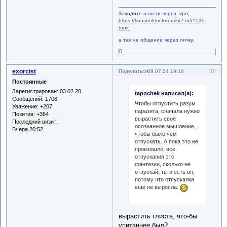
Заходите в гости через vpn,
https://konstruktor.forum2x2.ru/t1530-
topic
а так же общение через личку,
0
exorcist
10
Поделиться
09.07.24 19:16
Постоянные
Зарегистрирован
: 03.02.20
tapochek написал(а):
Сообщений:
1708
Чтобы отпустить разум
Уважение:
+207
паразита, сначала нужно
Позитив:
+364
вырастить своё
Последний визит:
осознанное мышление,
Вчера 20:52
чтобы было чем
отпускать. А пока это не
произошло, все
отпускания это
фантазии, сколько не
отпускай, ты и есть он,
потому что отпускалка
ещё не выросла.
вырастить глиста, что-бы
упитаннее был?