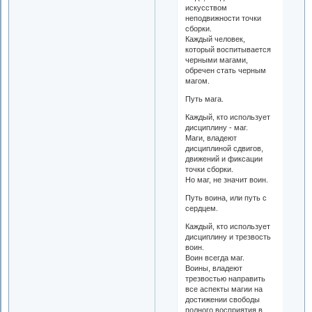
искусством
неподвижности точки
сборки.
Каждый человек,
который воспитывается
черными магами,
обречен стать черным
магом.
Путь мага.
Каждый, кто использует
дисциплину - маг.
Маги, владеют
дисциплиной сдвигов,
движений и фиксации
точки сборки.
Но маг, не значит воин.
Путь воина, или путь с
сердцем.
Каждый, кто использует
дисциплину и трезвость
воин.
Воин всегда маг.
Воины, владеют
трезвостью направить
все аспекты магии на
достижении свободы
полного восприятия в