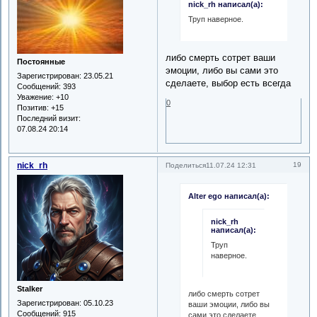
nick_rh написал(а):
Труп наверное.
либо смерть сотрет ваши
Постоянные
эмоции, либо вы сами это
Зарегистрирован
: 23.05.21
сделаете, выбор есть всегда
Сообщений:
393
Уважение:
+10
0
Позитив:
+15
Последний визит:
07.08.24 20:14
nick_rh
19
Поделиться
11.07.24 12:31
Alter ego написал(а):
nick_rh
написал(а):
Труп
наверное.
Stalker
либо смерть сотрет
Зарегистрирован
: 05.10.23
ваши эмоции, либо вы
Сообщений:
915
сами это сделаете,