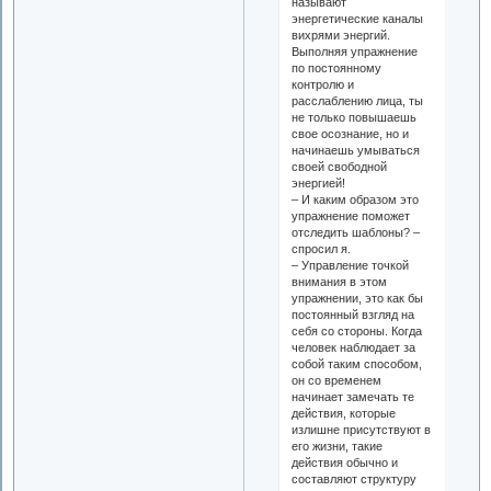
называют
энергетические каналы
вихрями энергий.
Выполняя упражнение
по постоянному
контролю и
расслаблению лица, ты
не только повышаешь
свое осознание, но и
начинаешь умываться
своей свободной
энергией!
– И каким образом это
упражнение поможет
отследить шаблоны? –
спросил я.
– Управление точкой
внимания в этом
упражнении, это как бы
постоянный взгляд на
себя со стороны. Когда
человек наблюдает за
собой таким способом,
он со временем
начинает замечать те
действия, которые
излишне присутствуют в
его жизни, такие
действия обычно и
составляют структуру