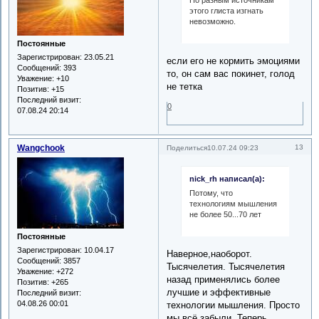
По разным источникам
этого глиста изгнать
невозможно.
Постоянные
Зарегистрирован
: 23.05.21
если его не кормить эмоциями
Сообщений:
393
то, он сам вас покинет, голод
Уважение:
+10
не тетка
Позитив:
+15
Последний визит:
0
07.08.24 20:14
Wangchook
13
Поделиться
10.07.24 09:23
nick_rh написал(а):
Потому, что
технологиям мышления
не более 50...70 лет
Постоянные
Зарегистрирован
: 10.04.17
Наверное,наоборот.
Сообщений:
3857
Тысячелетия. Тысячелетия
Уважение:
+272
назад применялись более
Позитив:
+265
лучшие и эффективные
Последний визит:
04.08.26 00:01
технологии мышления. Просто
мы всё забыли. Теперь