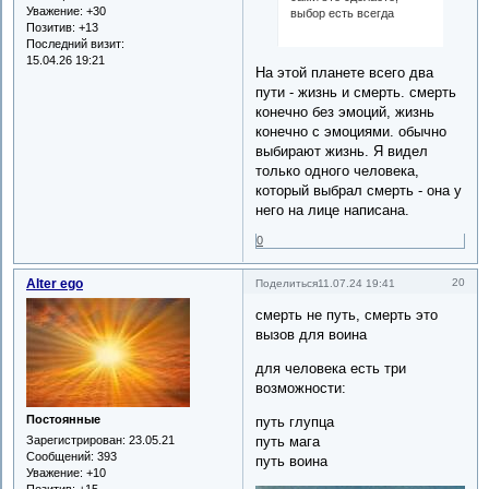
Уважение:
+30
выбор есть всегда
Позитив:
+13
Последний визит:
15.04.26 19:21
На этой планете всего два
пути - жизнь и смерть. смерть
конечно без эмоций, жизнь
конечно с эмоциями. обычно
выбирают жизнь. Я видел
только одного человека,
который выбрал смерть - она у
него на лице написана.
0
Alter ego
20
Поделиться
11.07.24 19:41
смерть не путь, смерть это
вызов для воина
для человека есть три
возможности:
Постоянные
путь глупца
Зарегистрирован
: 23.05.21
путь мага
Сообщений:
393
путь воина
Уважение:
+10