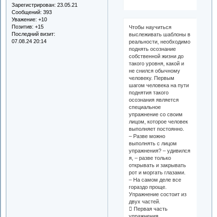
Зарегистрирован
: 23.05.21
Сообщений:
393
Уважение:
+10
Позитив:
+15
Чтобы научиться
Последний визит:
выслеживать шаблоны в
07.08.24 20:14
реальности, необходимо
поднять осознание
собственной жизни до
такого уровня, какой и
не снился обычному
человеку. Первым
шагом человека на пути
поднятия такого
осознания является
специальное
упражнение со своим
лицом, которое человек
выполняет постоянно.
– Разве можно
выполнять с лицом
упражнения? – удивился
я, – разве только
открывать и закрывать
рот и моргать глазами.
– На самом деле все
гораздо проще.
Упражнение состоит из
двух частей.
 Первая часть
упражнения