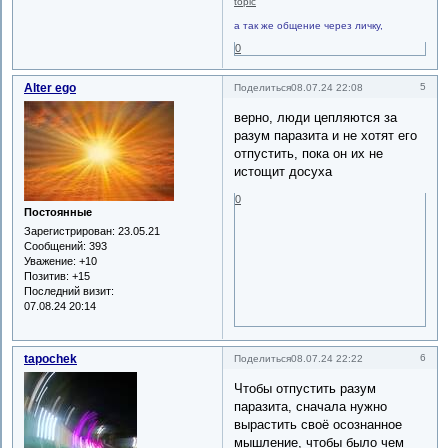
topic
а так же общение через личку,
0
Alter ego
5
Поделиться
08.07.24 22:08
верно, люди цепляются за
разум паразита и не хотят его
отпустить, пока он их не
истощит досуха
0
Постоянные
Зарегистрирован
: 23.05.21
Сообщений:
393
Уважение:
+10
Позитив:
+15
Последний визит:
07.08.24 20:14
tapochek
6
Поделиться
08.07.24 22:22
Чтобы отпустить разум
паразита, сначала нужно
вырастить своё осознанное
мышление, чтобы было чем