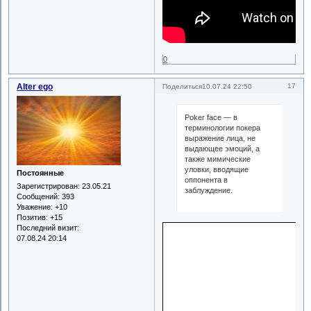
0
Alter ego
17
Поделиться
10.07.24 22:50
Poker face — в
терминологии покера
выражение лица, не
выдающее эмоций, а
также мимические
уловки, вводящие
Постоянные
оппонента в
Зарегистрирован
: 23.05.21
заблуждение.
Сообщений:
393
Уважение:
+10
Позитив:
+15
Последний визит:
07.08.24 20:14