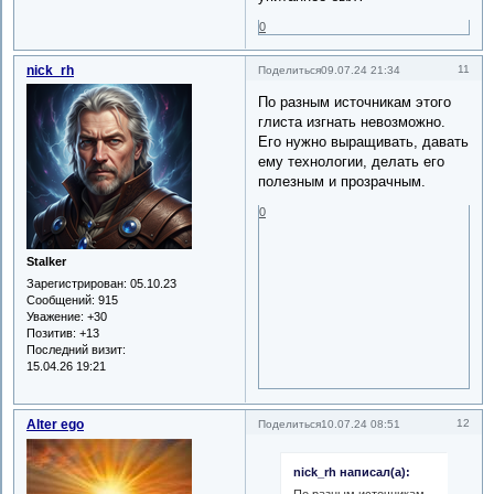
0
nick_rh
11
Поделиться
09.07.24 21:34
По разным источникам этого
глиста изгнать невозможно.
Его нужно выращивать, давать
ему технологии, делать его
полезным и прозрачным.
0
Stalker
Зарегистрирован
: 05.10.23
Сообщений:
915
Уважение:
+30
Позитив:
+13
Последний визит:
15.04.26 19:21
Alter ego
12
Поделиться
10.07.24 08:51
nick_rh написал(а):