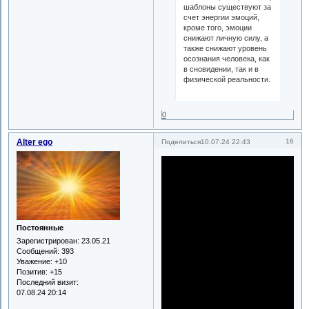
шаблоны существуют за
счет энергии эмоций,
кроме того, эмоции
снижают личную силу, а
также снижают уровень
осознания человека, как
в сновидении, так и в
физической реальности.
0
Alter ego
16
Поделиться
10.07.24 22:43
Постоянные
Зарегистрирован
: 23.05.21
Сообщений:
393
Уважение:
+10
Позитив:
+15
Последний визит:
07.08.24 20:14