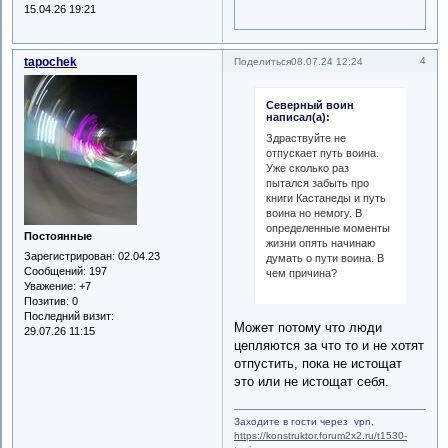
15.04.26 19:21
tapochek
4
Поделиться
08.07.24 12:24
Северный воин
написал(а):
Здраствуйте не
отпускает путь воина.
Уже сколько раз
пытался забыть про
книги Кастанеды и путь
воина но немогу. В
определенные моменты
Постоянные
жизни опять начинаю
Зарегистрирован
: 02.04.23
думать о пути воина. В
Сообщений:
197
чем причина?
Уважение:
+7
Позитив:
0
Последний визит:
Может потому что люди
29.07.26 11:15
цепляются за что то и не хотят
отпустить, пока не истощат
это или не истощат себя.
Заходите в гости через vpn,
https://konstruktor.forum2x2.ru/t1530-