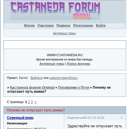
Форум
Участники
Правила
Регистрация
Войти
Активные темы
Объявление
WWW.CCASTANEDA.RU
Архив материалов из мира Кастанеды.
Активные темы
|
Поиск форума
Привет, Гость!
Войдите
или
зарегистрируйтесь
.
»
Кастанеда форум Original
»
Поговорим о Пути
»
Почему не
отпускает путь воина?
Страница:
1
2
3
»
Почему не отпускает путь воина?
Северный воин
1
Поделиться
04.07.24 16:02
Начинающие
Здраствуйте не отпускает путь
Зарегистрирован
: 08.07.21