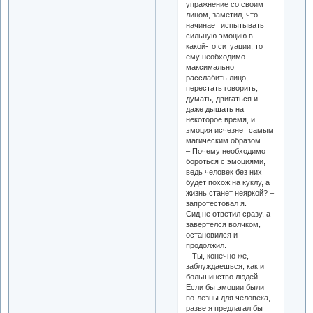
упражнение со своим
лицом, заметил, что
начинает испытывать
сильную эмоцию в
какой-то ситуации, то
ему необходимо
максимально
расслабить лицо,
перестать говорить,
думать, двигаться и
даже дышать на
некоторое время, и
эмоция исчезнет самым
магическим образом.
– Почему необходимо
бороться с эмоциями,
ведь человек без них
будет похож на куклу, а
жизнь станет неяркой? –
запротестовал я.
Сид не ответил сразу, а
завертелся волчком,
остановился и
продолжил.
– Ты, конечно же,
заблуждаешься, как и
большинство людей.
Если бы эмоции были
по-лезны для человека,
разве я предлагал бы