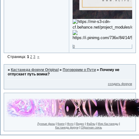
0
Страница:
1
2
3
»
»
Кастанеда форум Original
»
Поговорим о Пути
»
Почему не
отпускает путь воина?
создать форум
Лунные фазы
|
Книги
|
Фото
|
Видео
|
Файлы
|
Мир Кастанеды
|
Кастанеда форум
|
Обратная связь