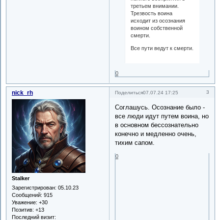
третьем внимании.
Трезвость воина
исходит из осознания
воином собственной
смерти.
Все пути ведут к смерти.
0
nick_rh
3
Поделиться
07.07.24 17:25
Соглашусь. Осознание было -
все люди идут путем воина, но
в основном бессознательно
конечно и медленно очень,
тихим сапом.
0
Stalker
Зарегистрирован
: 05.10.23
Сообщений:
915
Уважение:
+30
Позитив:
+13
Последний визит: