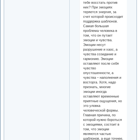
тебе восстать против
них? При эмоциях
теряется энергия, за
счет которой происходит
поддержка шаблонов.
Самая большая
проблема человека в
том, что он путает
эмоции и чувства.
Эмоции несут
разрушение и хаос, а
чувства созидание и
гармонию. Эмоции
оставляют после себя
чувство
опустошенности, а
чувства – наполнения и
восторга. Хотя, надо
признать, многие
эмоции иногда
оставляют временные
приятные ощущения, но
это уловка
человеческой формы.
Главная причина, по
которой нужно бороться
с эмоциями, состоит в
том, что эмоции
являются частью
шаблонов, а еще точнее,