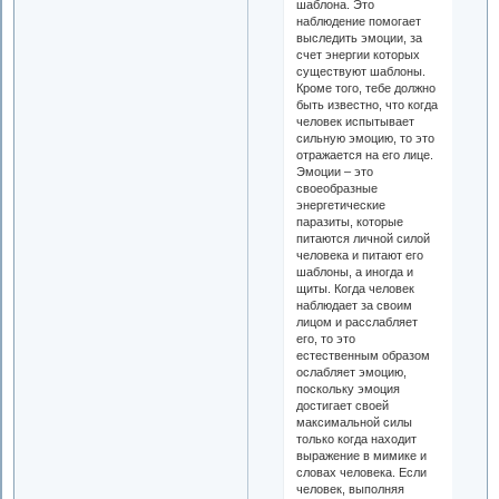
шаблона. Это
наблюдение помогает
выследить эмоции, за
счет энергии которых
существуют шаблоны.
Кроме того, тебе должно
быть известно, что когда
человек испытывает
сильную эмоцию, то это
отражается на его лице.
Эмоции – это
своеобразные
энергетические
паразиты, которые
питаются личной силой
человека и питают его
шаблоны, а иногда и
щиты. Когда человек
наблюдает за своим
лицом и расслабляет
его, то это
естественным образом
ослабляет эмоцию,
поскольку эмоция
достигает своей
максимальной силы
только когда находит
выражение в мимике и
словах человека. Если
человек, выполняя