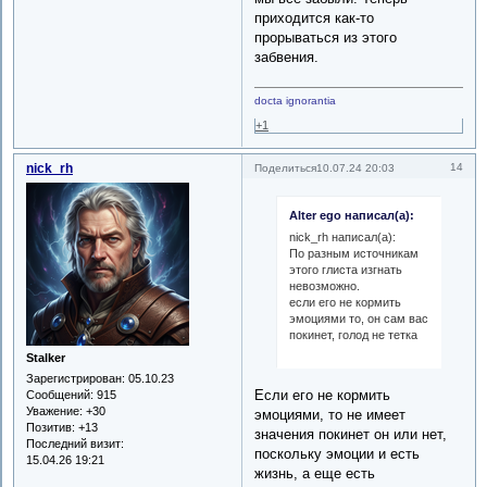
приходится как-то
прорываться из этого
забвения.
docta ignorantia
+1
nick_rh
14
Поделиться
10.07.24 20:03
Alter ego написал(а):
nick_rh написал(а):
По разным источникам
этого глиста изгнать
невозможно.
если его не кормить
эмоциями то, он сам вас
покинет, голод не тетка
Stalker
Зарегистрирован
: 05.10.23
Если его не кормить
Сообщений:
915
Уважение:
+30
эмоциями, то не имеет
Позитив:
+13
значения покинет он или нет,
Последний визит:
поскольку эмоции и есть
15.04.26 19:21
жизнь, а еще есть