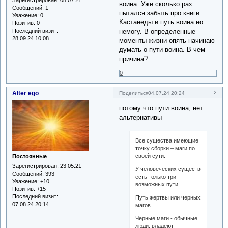
воина. Уже сколько раз
Сообщений:
1
пытался забыть про книги
Уважение:
0
Кастанеды и путь воина но
Позитив:
0
Последний визит:
немогу. В определенные
28.09.24 10:08
моменты жизни опять начинаю
думать о пути воина. В чем
причина?
0
Alter ego
2
Поделиться
04.07.24 20:24
потому что пути воина, нет
альтернативы
Все существа имеющие
точку сборки – маги по
своей сути.
Постоянные
Зарегистрирован
: 23.05.21
У человеческих существ
Сообщений:
393
есть только три
Уважение:
+10
возможных пути.
Позитив:
+15
Последний визит:
Путь жертвы или черных
07.08.24 20:14
магов
Черные маги - обычные
люди, владеют