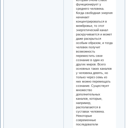
функционирует у
среднего человека.
Когда свободная энергия
начинает
концентрироваться в
межбровье, то этот
энергетический канал
раскручивается и может
даже раскрыться
особым образом, и тогда
человек получит
возможность
переместить свое
сознание в один из
других миров. Всего
основных таких каналов
у человека девять, но
только через семь из
них можно перемещать
сознание. Существует
множество
дополнительных
каналов, которые,
например,
располагаются в
суставах человека.
Некоторые
современные
последователи