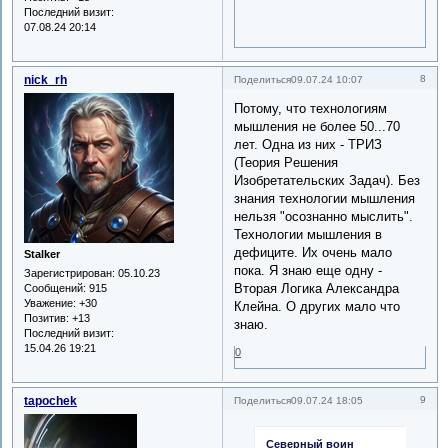
Последний визит:
07.08.24 20:14
nick_rh
8
Поделиться
09.07.24 10:07
Потому, что технологиям
мышления не более 50...70
лет. Одна из них - ТРИЗ
(Теория Pешения
Изобретательских Задач). Без
знания технологии мышления
нельзя "осознанно мыслить".
Технологии мышления в
дефиците. Их очень мало
Stalker
пока. Я знаю еще одну -
Зарегистрирован
: 05.10.23
Вторая Логика Александра
Сообщений:
915
Уважение:
+30
Клейна. О других мало что
Позитив:
+13
знаю.
Последний визит:
15.04.26 19:21
0
tapochek
9
Поделиться
09.07.24 18:05
Северный воин