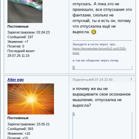
отпускать. А пока это не
произошло, все отпускания это
фантазии, сколько не
отпускай, ты и есть он, потому
что отпускалка ещё не
Постоянные
выросла.
Зарегистрирован
: 02.04.23
Сообщений:
197
Уважение:
+7
Заходите в гости через vpn,
Позитив:
0
https://konstruktor.forum2x2.ru/t1530-
Последний визит:
topic
29.07.26 11:15
а так же общение через личку,
0
Alter ego
7
Поделиться
08.07.24 22:50
и почему же вы не
выращиваете свое осознанное
мышление, отпускалка не
выросла?
0
Постоянные
Зарегистрирован
: 23.05.21
Сообщений:
393
Уважение:
+10
Позитив:
+15