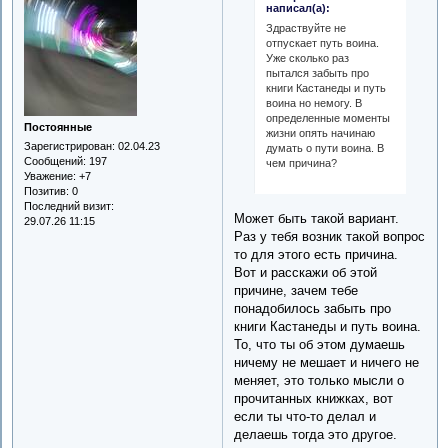
написал(а):
Здраствуйте не
отпускает путь воина.
Уже сколько раз
пытался забыть про
книги Кастанеды и путь
воина но немогу. В
определенные моменты
Постоянные
жизни опять начинаю
Зарегистрирован
: 02.04.23
думать о пути воина. В
Сообщений:
197
чем причина?
Уважение:
+7
Позитив:
0
Последний визит:
Может быть такой вариант.
29.07.26 11:15
Раз у тебя возник такой вопрос
то для этого есть причина.
Вот и расскажи об этой
причине, зачем тебе
понадобилось забыть про
книги Кастанеды и путь воина.
То, что ты об этом думаешь
ничему не мешает и ничего не
меняет, это только мысли о
прочитанных книжках, вот
если ты что-то делал и
делаешь тогда это другое.