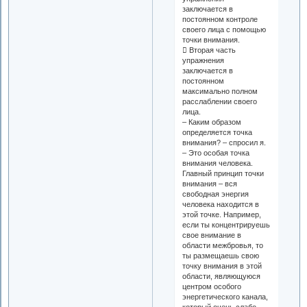
заключается в
постоянном контроле
своего лица с помощью
точки внимания.
 Вторая часть
упражнения
заключается в
постоянном
максимально полном
расслаблении своего
лица.
– Каким образом
определяется точка
внимания? – спросил я.
– Это особая точка
внимания человека.
Главный принцип точки
внимания – вся
свободная энергия
человека находится в
этой точке. Например,
если ты концентрируешь
свое внимание в
области межбровья, то
ты размещаешь свою
точку внимания в этой
области, являющуюся
центром особого
энергетического канала,
который очень слабо