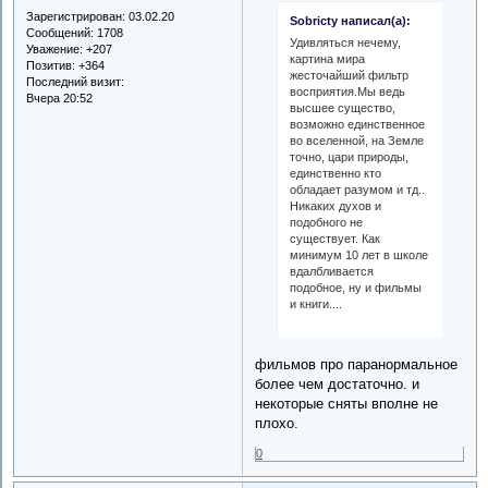
Зарегистрирован
: 03.02.20
Sobricty написал(а):
Сообщений:
1708
Удивляться нечему,
Уважение:
+207
картина мира
Позитив:
+364
жесточайший фильтр
Последний визит:
восприятия.Мы ведь
Вчера 20:52
высшее существо,
возможно единственное
во вселенной, на Земле
точно, цари природы,
единственно кто
обладает разумом и тд..
Никаких духов и
подобного не
существует. Как
минимум 10 лет в школе
вдалбливается
подобное, ну и фильмы
и книги....
фильмов про паранормальное
более чем достаточно. и
некоторые сняты вполне не
плохо.
0