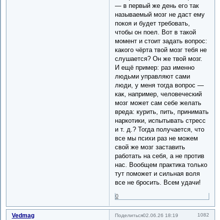
— в первый же день его так
называемый мозг не даст ему
покоя и будет требовать,
чтобы он поел. Вот в такой
момент и стоит задать вопрос:
какого чёрта твой мозг тебя не
слушается? Он же твой мозг.
И ещё пример: раз именно
людьми управляют сами
люди, у меня тогда вопрос —
как, например, человеческий
мозг может сам себе желать
вреда: курить, пить, принимать
наркотики, испытывать стресс
и т. д.? Тогда получается, что
все мы психи раз не можем
свой же мозг заставить
работать на себя, а не против
нас. Вообщем практика только
тут поможет и сильная воля
все не бросить. Всем удачи!
0
Vedmag
1082
Поделиться
02.06.26 18:19