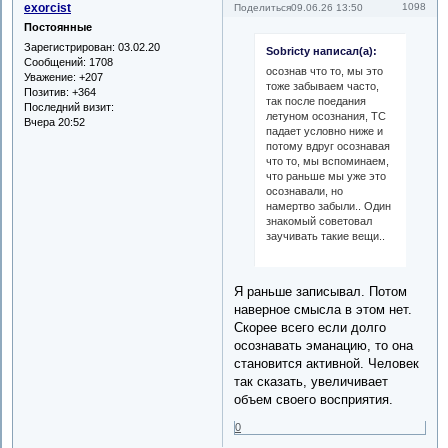
exorcist
1098
Поделиться
09.06.26 13:50
Постоянные
Зарегистрирован
: 03.02.20
Sobricty написал(а):
Сообщений:
1708
осознав что то, мы это
Уважение:
+207
тоже забываем часто,
Позитив:
+364
так после поедания
Последний визит:
летуном осознания, ТС
Вчера 20:52
падает условно ниже и
потому вдруг осознавая
что то, мы вспоминаем,
что раньше мы уже это
осознавали, но
намертво забыли.. Один
знакомый советовал
заучивать такие вещи..
Я раньше записывал. Потом
наверное смысла в этом нет.
Скорее всего если долго
осознавать эманацию, то она
становится активной. Человек
так сказать, увеличивает
объем своего восприятия.
0