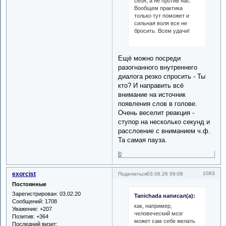
себя, а не против нас.
Вообщем практика
только тут поможет и
сильная воля все не
бросить. Всем удачи!
Ещё можно посреди
разогнанного внутреннего
диалога резко спросить - Ты
кто? И направить всё
внимание на источник
появления слов в голове.
Очень веселит реакция -
ступор на несколько секунд и
расслоение с вниманием ч.ф.
Та самая пауза.
0
exorcist
1083
Поделиться
03.06.26 09:08
Постоянные
Зарегистрирован
: 03.02.20
Tanichada написал(а):
Сообщений:
1708
как, например,
Уважение:
+207
человеческий мозг
Позитив:
+364
может сам себе желать
Последний визит: