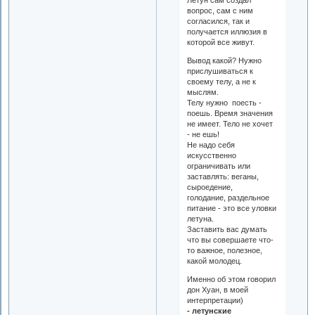
вопрос, сам с ним
согласился, так и
получается иллюзия в
которой все живут.
Вывод какой? Нужно
прислушиваться к
своему телу, а не к
мыслям.
Телу нужно поесть -
поешь. Время значения
не имеет. Тело не хочет
- не ешь!
Не надо себя
искусственно
ограничивать или
заставлять: веганы,
сыроедение,
голодание, раздельное
питание - это все уловки
летуна.
Заставить вас думать
что вы совершаете что-
то важное, полезное,
какой молодец.
Именно об этом говорил
дон Хуан, в моей
интерпретации)
- летунские