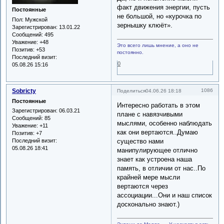
факт движения энергии, пусть
Постоянные
не большой, но «курочка по
Пол:
Мужской
зернышку клюёт».
Зарегистрирован
: 13.01.22
Сообщений:
495
Уважение:
+48
Это всего лишь мнение, а оно не
Позитив:
+53
постоянно.
Последний визит:
0
05.08.26 15:16
Sobricty
1086
Поделиться
04.06.26 18:18
Постоянные
Интересно работать в этом
Зарегистрирован
: 06.03.21
плане с навязчивыми
Сообщений:
85
мыслями, особенно наблюдать
Уважение:
+11
как они вертаются..Думаю
Позитив:
+7
Последний визит:
существо нами
05.08.26 18:41
манипулирующее отлично
знает как устроена наша
память, в отличии от нас..По
крайней мере мысли
вертаются через
ассоциации...Они и наш список
досконально знают.)