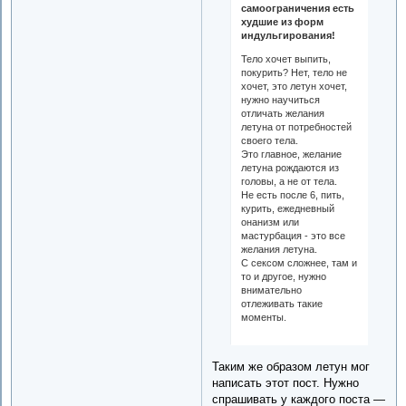
самоограничения есть
худшие из форм
индульгирования!
Тело хочет выпить,
покурить? Нет, тело не
хочет, это летун хочет,
нужно научиться
отличать желания
летуна от потребностей
своего тела.
Это главное, желание
летуна рождаются из
головы, а не от тела.
Не есть после 6, пить,
курить, ежедневный
онанизм или
мастурбация - это все
желания летуна.
С сексом сложнее, там и
то и другое, нужно
внимательно
отлеживать такие
моменты.
Таким же образом летун мог
написать этот пост. Нужно
спрашивать у каждого поста —