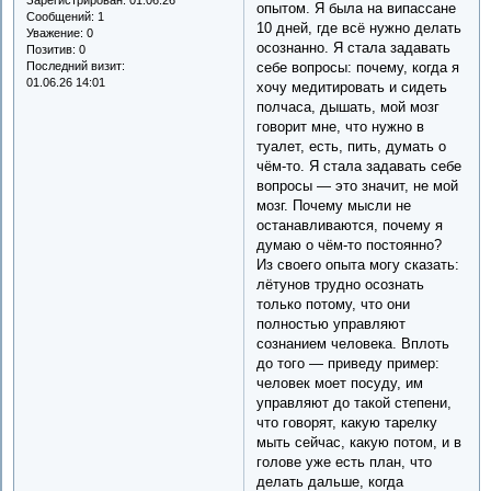
опытом. Я была на випассане
Сообщений:
1
10 дней, где всё нужно делать
Уважение:
0
осознанно. Я стала задавать
Позитив:
0
Последний визит:
себе вопросы: почему, когда я
01.06.26 14:01
хочу медитировать и сидеть
полчаса, дышать, мой мозг
говорит мне, что нужно в
туалет, есть, пить, думать о
чём-то. Я стала задавать себе
вопросы — это значит, не мой
мозг. Почему мысли не
останавливаются, почему я
думаю о чём-то постоянно?
Из своего опыта могу сказать:
лётунов трудно осознать
только потому, что они
полностью управляют
сознанием человека. Вплоть
до того — приведу пример:
человек моет посуду, им
управляют до такой степени,
что говорят, какую тарелку
мыть сейчас, какую потом, и в
голове уже есть план, что
делать дальше, когда