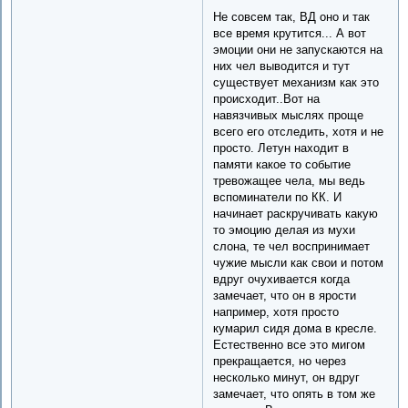
Не совсем так, ВД оно и так
все время крутится... А вот
эмоции они не запускаются на
них чел выводится и тут
существует механизм как это
происходит..Вот на
навязчивых мыслях проще
всего его отследить, хотя и не
просто. Летун находит в
памяти какое то событие
тревожащее чела, мы ведь
вспоминатели по КК. И
начинает раскручивать какую
то эмоцию делая из мухи
слона, те чел воспринимает
чужие мысли как свои и потом
вдруг очухивается когда
замечает, что он в ярости
например, хотя просто
кумарил сидя дома в кресле.
Естественно все это мигом
прекращается, но через
несколько минут, он вдруг
замечает, что опять в том же