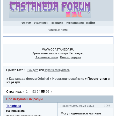
Форум
Участники
Правила
Регистрация
Войти
Активные темы
Объявление
WWW.CCASTANEDA.RU
Архив материалов из мира Кастанеды.
Активные темы
|
Поиск форума
Привет, Гость!
Войдите
или
зарегистрируйтесь
.
»
Кастанеда форум Original
»
Неорганический мир
»
Про летунов и
их разум.
Страница:
«
1
…
53
54
55
56
»
Про летунов и их разум.
Tanichada
1081
Поделиться
02.06.26 02:22
Начинающие
Могу поделиться личным
Зарегистрирован
: 01.06.26