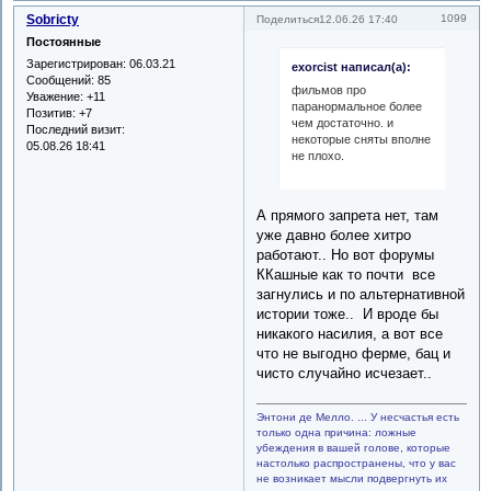
Sobricty
1099
Поделиться
12.06.26 17:40
Постоянные
Зарегистрирован
: 06.03.21
exorcist написал(а):
Сообщений:
85
фильмов про
Уважение:
+11
паранормальное более
Позитив:
+7
чем достаточно. и
Последний визит:
некоторые сняты вполне
05.08.26 18:41
не плохо.
А прямого запрета нет, там
уже давно более хитро
работают.. Но вот форумы
ККашные как то почти все
загнулись и по альтернативной
истории тоже.. И вроде бы
никакого насилия, а вот все
что не выгодно ферме, бац и
чисто случайно исчезает..
Энтони де Мелло. ... У несчастья есть
только одна причина: ложные
убеждения в вашей голове, которые
настолько распространены, что у вас
не возникает мысли подвергнуть их