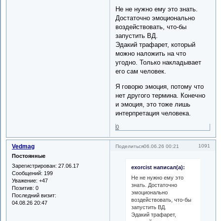
Не не нужно ему это знать.
Достаточно эмоционально
воздействовать, что-бы
запустить ВД.
Эдакий трафарет, который
можно наложить на что
угодно. Только накладывает
его сам человек.
Я говорю эмоция, потому что
нет другого термина. Конечно
и эмоция, это тоже лишь
интерпретация человека.
0
Vedmag
1091
Поделиться
06.06.26 00:21
Постоянные
Зарегистрирован
: 27.06.17
exorcist написал(а):
Сообщений:
199
Не не нужно ему это
Уважение:
+47
знать. Достаточно
Позитив:
0
эмоционально
Последний визит:
воздействовать, что-бы
04.08.26 20:47
запустить ВД.
Эдакий трафарет,