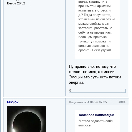
вреда: курить, пить,
Вчера 20:52
принимать наркотики,
испытывать стресс и т.
д.? Тогда получается,
что все мы психи раз не
можем свой же мозг
заставить работать на
себя, а не против нас.
Вообщем практика
только тут поможет и
сильная воля все не
бросить. Всем удачи!
Ну правильно, потому что
желает не мозг, а эмоции.
Эмоции это суть есть потоки
энергии.
0
takvok
1084
Поделиться
04.06.26 07:35
Tanichada написал(а):
Я стала задавать себе
вопросы: