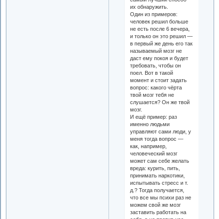
их обнаружить.
Один из примеров:
человек решил больше
не есть после 6 вечера,
и только он это решил —
в первый же день его так
называемый мозг не
даст ему покоя и будет
требовать, чтобы он
поел. Вот в такой
момент и стоит задать
вопрос: какого чёрта
твой мозг тебя не
слушается? Он же твой
мозг.
И ещё пример: раз
именно людьми
управляют сами люди, у
меня тогда вопрос —
как, например,
человеческий мозг
может сам себе желать
вреда: курить, пить,
принимать наркотики,
испытывать стресс и т.
д.? Тогда получается,
что все мы психи раз не
можем свой же мозг
заставить работать на