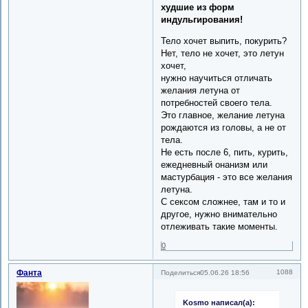
худшие из форм
индульгирования!
Тело хочет выпить, покурить?
Нет, тело не хочет, это летун
хочет,
нужно научиться отличать
желания летуна от
потребностей своего тела.
Это главное, желание летуна
рождаются из головы, а не от
тела.
Не есть после 6, пить, курить,
ежедневный онанизм или
мастурбация - это все желания
летуна.
С сексом сложнее, там и то и
другое, нужно внимательно
отлеживать такие моменты.
0
Фанта
1088
Поделиться
05.06.26 18:56
Kosmo написал(а):