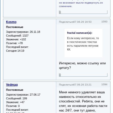
не возникает мысли подвергнуть их
сомнению.
0
Kosmo
1093
Поделиться
07.06.26 16:53
Постоянные
Зарегистрирован
: 26.11.18
fractal написал(а):
Сообщений:
1327
Если кому интересно, то
Уважение:
+102
в гностических текстах
Позитив:
+78
есть параллели летунов
Последний визит:
КК.
Сегодня 14:19
Интересно, можно ссылку или
цитату?
0
Vedmag
1094
Поделиться
07.06.26 23:21
Постоянные
Меня немного удивляет ваша
Зарегистрирован
: 27.06.17
наивность относительно их
Сообщений:
199
способностей. Ребята, они не
Уважение:
+47
спят, их основная работа пасти
Позитив:
0
Последний визит:
нас 24/7, они тут давно,