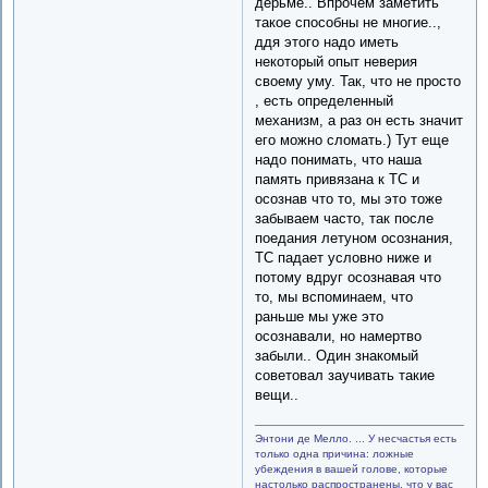
дерьме.. Впрочем заметить
такое способны не многие..,
ддя этого надо иметь
некоторый опыт неверия
своему уму. Так, что не просто
, есть определенный
механизм, а раз он есть значит
его можно сломать.) Тут еще
надо понимать, что наша
память привязана к ТС и
осознав что то, мы это тоже
забываем часто, так после
поедания летуном осознания,
ТС падает условно ниже и
потому вдруг осознавая что
то, мы вспоминаем, что
раньше мы уже это
осознавали, но намертво
забыли.. Один знакомый
советовал заучивать такие
вещи..
Энтони де Мелло. ... У несчастья есть
только одна причина: ложные
убеждения в вашей голове, которые
настолько распространены, что у вас