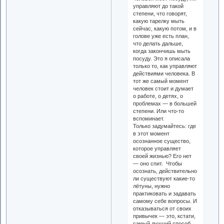
управляют до такой
степени, что говорят,
какую тарелку мыть
сейчас, какую потом, и в
голове уже есть план,
что делать дальше,
когда закончишь мыть
посуду. Это я описала
только то, как управляют
действиями человека. В
тот же самый момент
человек стоит и думает
о работе, о детях, о
проблемах — в большей
степени. Или что-то
вспоминает.
Только задумайтесь: где
в этот момент
осознанное существо,
которое управляет
своей жизнью? Его нет
— оно спит. Чтобы
осознать, действительно
ли существуют какие-то
лётуны, нужно
практиковать и задавать
самому себе вопросы. И
отказываться от своих
привычек — это, кстати,
самый лучший способ