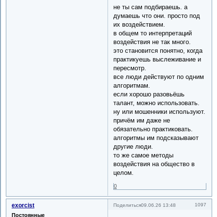
не ты сам подбираешь. а
думаешь что они. просто под
их воздействием.
в общем то интерпретаций
воздействия не так много.
это становится понятно, когда
практикуешь выслеживание и
пересмотр.
все люди действуют по одним
алгоритмам.
если хорошо разовьёшь
талант, можно использовать.
ну или мошенники используют.
причём им даже не
обязательно практиковать.
алгоритмы им подсказывают
другие люди.
то же самое методы
воздействия на общество в
целом.
0
exorcist
1097
Поделиться
09.06.26 13:48
Постоянные