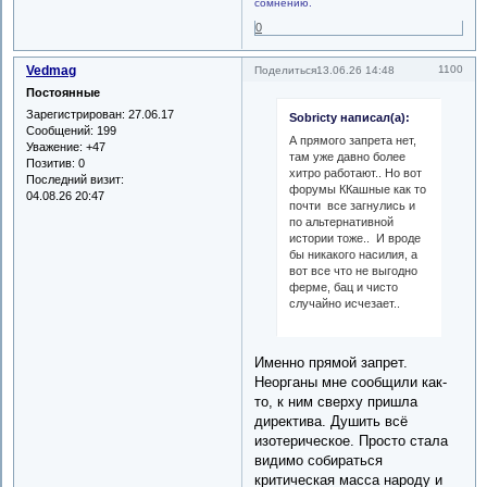
сомнению.
0
Vedmag
1100
Поделиться
13.06.26 14:48
Постоянные
Зарегистрирован
: 27.06.17
Sobricty написал(а):
Сообщений:
199
А прямого запрета нет,
Уважение:
+47
там уже давно более
Позитив:
0
хитро работают.. Но вот
Последний визит:
форумы ККашные как то
04.08.26 20:47
почти все загнулись и
по альтернативной
истории тоже.. И вроде
бы никакого насилия, а
вот все что не выгодно
ферме, бац и чисто
случайно исчезает..
Именно прямой запрет.
Неорганы мне сообщили как-
то, к ним сверху пришла
директива. Душить всё
изотерическое. Просто стала
видимо собираться
критическая масса народу и