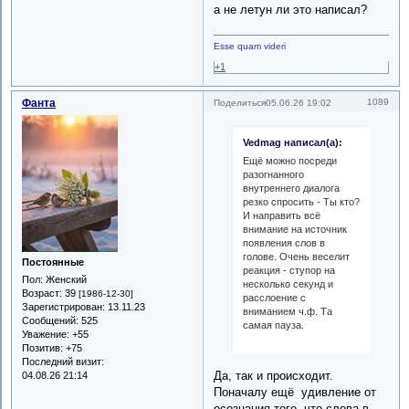
а не летун ли это написал?
Esse quam videri
+1
Фанта
1089
Поделиться
05.06.26 19:02
Vedmag написал(а):
Ещё можно посреди
разогнанного
внутреннего диалога
резко спросить - Ты кто?
И направить всё
внимание на источник
появления слов в
голове. Очень веселит
Постоянные
реакция - ступор на
Пол:
Женский
несколько секунд и
Возраст:
39
[1986-12-30]
расслоение с
Зарегистрирован
: 13.11.23
вниманием ч.ф. Та
Сообщений:
525
самая пауза.
Уважение:
+55
Позитив:
+75
Последний визит:
Да, так и происходит.
04.08.26 21:14
Поначалу ещё удивление от
осознания того, что слова в