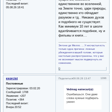
Последний визит:
единственное во вселенной,
05.08.26 18:41
на Земле точно, цари природы,
единственно кто обладает
разумом и тд.. Никаких духов
и подобного не существует.
Как минимум 10 лет в школе
вдалбливается подобное, ну и
фильмы и книги....
Энтони де Мелло. ... У несчастья есть
только одна причина: ложные
убеждения в вашей голове, которые
настолько распространены, что у вас
не возникает мысли подвергнуть их
сомнению.
0
exorcist
1096
Поделиться
09.06.26 13:47
Постоянные
Зарегистрирован
: 03.02.20
Vedmag написал(а):
Сообщений:
1708
Ошибаешься. Они даже
Уважение:
+207
слова нужные подбирать
Позитив:
+364
умеют.
Последний визит:
Вчера 20:52