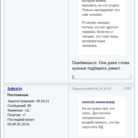
который можно
наложить на что угодно.
Только накладывает его
сам человек.
Я говорю эмоция,
потому что нет другого
термина. Конечно и
эмоция, это тоже лишь
интерпретация
человека.
Ошибаешься. Они даже слова
нужные подбирать умеют.
0
Sobricty
1092
Поделиться
06.06.26 10:47
Постоянные
Зарегистрирован
: 06.03.21
exorcist написал(а):
Сообщений:
85
Не не нужно ему это
Уважение:
+11
знать. Достаточно
Позитив:
+7
эмоционально
Последний визит:
воздействовать, что-бы
05.08.26 18:41
запустить ВД.