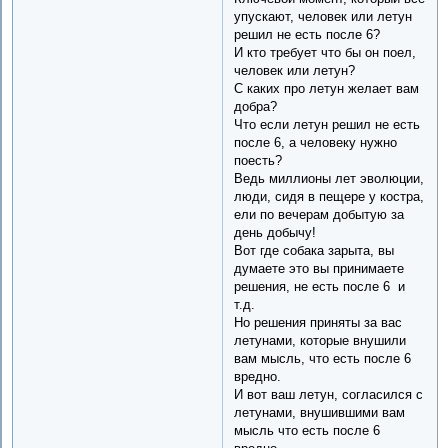
упускают, человек или летун
решил не есть после 6?
И кто требует что бы он поел,
человек или летун?
С каких про летун желает вам
добра?
Что если летун решил не есть
после 6, а человеку нужно
поесть?
Ведь миллионы лет эволюции,
люди, сидя в пещере у костра,
ели по вечерам добытую за
день добычу!
Вот где собака зарыта, вы
думаете это вы принимаете
решения, не есть после 6 и
т.д.
Но решения приняты за вас
летунами, которые внушили
вам мысль, что есть после 6
вредно.
И вот ваш летун, согласился с
летунами, внушившими вам
мысль что есть после 6