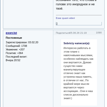
голове это инородное и не
твоё.
Esse quam videri
0
exorcist
1090
Поделиться
05.06.26 21:19
Постоянные
Зарегистрирован
: 03.02.20
Sobricty написал(а):
Сообщений:
1708
Интересно работать в
Уважение:
+207
этом плане с
Позитив:
+364
навязчивыми мыслями,
Последний визит:
особенно наблюдать как
Вчера 20:52
они вертаются..Думаю
существо нами
манипулирующее
отлично знает как
устроена наша память,
в отличии от нас..По
крайней мере мысли
вертаются через
ассоциации...Они и наш
список досконально
знают.)