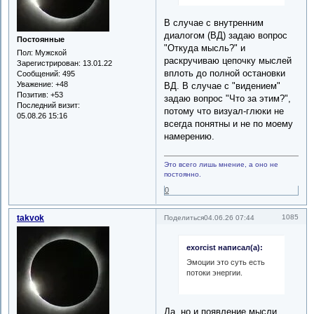
В случае с внутренним
диалогом (ВД) задаю вопрос
Постоянные
"Откуда мысль?" и
Пол:
Мужской
раскручиваю цепочку мыслей
Зарегистрирован
: 13.01.22
вплоть до полной остановки
Сообщений:
495
Уважение:
+48
ВД. В случае с "видением"
Позитив:
+53
задаю вопрос "Что за этим?",
Последний визит:
потому что визуал-глюки не
05.08.26 15:16
всегда понятны и не по моему
намерению.
Это всего лишь мнение, а оно не
постоянно.
0
takvok
1085
Поделиться
04.06.26 07:44
exorcist написал(а):
Эмоции это суть есть
потоки энергии.
Да, но и появление мысли