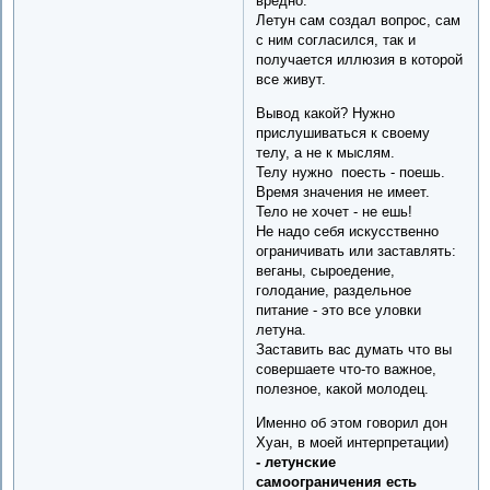
вредно.
Летун сам создал вопрос, сам
с ним согласился, так и
получается иллюзия в которой
все живут.
Вывод какой? Нужно
прислушиваться к своему
телу, а не к мыслям.
Телу нужно поесть - поешь.
Время значения не имеет.
Тело не хочет - не ешь!
Не надо себя искусственно
ограничивать или заставлять:
веганы, сыроедение,
голодание, раздельное
питание - это все уловки
летуна.
Заставить вас думать что вы
совершаете что-то важное,
полезное, какой молодец.
Именно об этом говорил дон
Хуан, в моей интерпретации)
- летунские
самоограничения есть