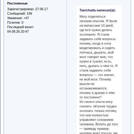
Постоянные
Зарегистрирован
: 27.06.17
Tanichada написал(а):
Сообщений:
199
Могу поделиться
Уважение:
+47
личным опытом. Я была
Позитив:
0
на випассане 10 дней,
Последний визит:
где всё нужно делать
04.08.26 20:47
осознанно. Я стала
задавать себе вопросы:
почему, когда я хочу
медитировать и сидеть
полчаса, дышать, мой
мозг говорит мне, что
нужно в туалет, есть,
пить, думать о чём-то. Я
стала задавать себе
вопросы — это значит,
не мой мозг. Почему
мысли не
останавливаются,
почему я думаю о чём-
то постоянно?
Из своего опыта могу
сказать: лётунов трудно
осознать только потому,
что они полностью
управляют сознанием
человека. Вплоть до того
— приведу пример:
человек моет посуду, им