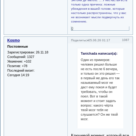
Энтони де Мелло. ... У несчастья есть
только одна причина: ложные
убеждения в вашей голове, которые
настолько распространены, что у вас
не возникает мысли подвергнуть их
сомнению.
0
Kosmo
1087
Поделиться
05.06.26 01:17
Постоянные
Зарегистрирован
: 26.11.18
Tanichada написал(а):
Сообщений:
1327
Один из примеров:
Уважение:
+102
человек решил больше
Позитив:
+78
не есть после 6 вечера,
Последний визит:
и только он это решил —
Сегодня 14:19
в первый же день его так
называемый мозг не
даст ему покоя и будет
требовать, чтобы он
поел. Вот в такой
момент и стоит задать
вопрос: какого чёрта
твой мозг тебя не
слушается? Он же твой
мозг.
Ключевой момент, который все