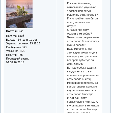
Ключевой момент,
который все упускают,
человек или летун
решил не есть после 6?
И кто требует что бы он
поел, человек или
летун?
С каких про летун
Постоянные
желает вам добра?
Пол:
Женский
Что если летун решил не
Возраст:
39
[1986-12-30]
есть после 6, а человеку
Зарегистрирован
: 13.11.23
нужно поесть?
Сообщений:
525
Ведь миллионы лет
Уважение:
+55
эволюции, люди, сидя в
Позитив:
+75
пещере у костра, ели по
Последний визит:
вечерам добытую за
04.08.26 21:14
день добычу!
Вот где собака зарыта,
вы думаете это вы
принимаете решения, не
есть после 6 и т.д.
Но решения приняты за
вас летунами, которые
внушили вам мысль, что
есть после 6 вредно.
И вот ваш летун,
согласился с летунами,
внушившими вам мысль
что есть после 6 вредно.
Летун сам создал