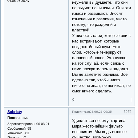
04.08.26 20:47
неужели вы думаете, что они
не выучат наши языки. Они эти
языки и развивают. Вносят
изменения и различия, чисто
потому, что разделяй и
властвуй.
У них есть слои, которые они в
нас встраивают, которые
создают белый шум. Есть
слои, которые генерируют
словесный понос. Это нужно
на тот случай, если связь с
ними прекратилась и надолго.
Вы не заметите разницы. Всё
сделано так, чтобы никто
ничего не знал, не понимал, не
смог ничего сделать.
0
Sobricty
1095
Поделиться
08.06.26 09:35
Постоянные
Удивляться нечему, картина
Зарегистрирован
: 06.03.21
мира жесточайший фильтр
Сообщений:
85
восприятия.Мы ведь высшее
Уважение:
+11
существо, возможно
Позитив:
+7