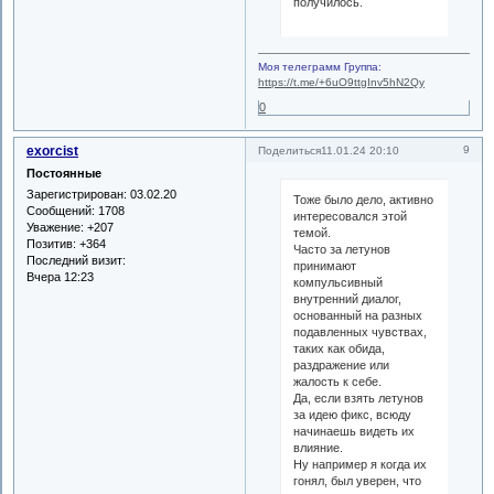
получилось.
Моя телеграмм Группа:
https://t.me/+6uO9ttgInv5hN2Qy
0
exorcist
9
Поделиться
11.01.24 20:10
Постоянные
Зарегистрирован
: 03.02.20
Тоже было дело, активно
Сообщений:
1708
интересовался этой
Уважение:
+207
темой.
Позитив:
+364
Часто за летунов
Последний визит:
принимают
Вчера 12:23
компульсивный
внутренний диалог,
основанный на разных
подавленных чувствах,
таких как обида,
раздражение или
жалость к себе.
Да, если взять летунов
за идею фикс, всюду
начинаешь видеть их
влияние.
Ну например я когда их
гонял, был уверен, что