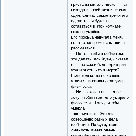
пристальным взглядом. — Ты
никогда в своей жизни не был
один. Сейчас самое время это
сделать. Ты будешь
оставаться в этой комнате,
пока не умрёшь.
Его просьба напугала меня,
но, в то же время, заставила
рассмеяться.
— Не то, чтобы я собираюсь
это делать, дон Хуан, - сказал
я, — но какой будет критерий,
чтобы знать, что я мёртв?
Если только ты не хочешь,
чтобы я на самом деле умер
физически.
— Нет, - сказал он, — я не
хочу, чтобы твоё тело умирало
физически. Я хочу, чтобы
умерла
твоя личность. Это два
совершенно разных дела
(события).
По сути, твоя
личность имеет очень
мало общего с твоим телом.