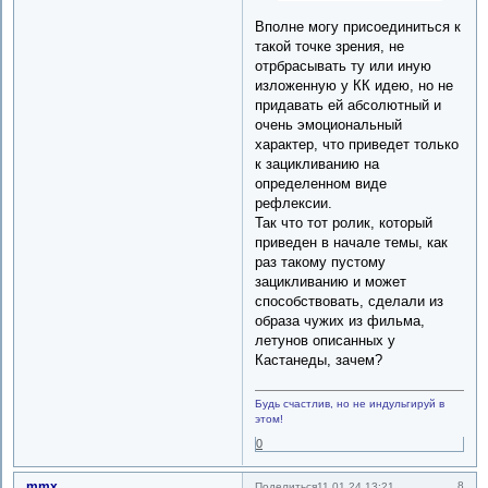
Вполне могу присоединиться к
такой точке зрения, не
отрбрасывать ту или иную
изложенную у КК идею, но не
придавать ей абсолютный и
очень эмоциональный
характер, что приведет только
к зацикливанию на
определенном виде
рефлексии.
Так что тот ролик, который
приведен в начале темы, как
раз такому пустому
зацикливанию и может
способствовать, сделали из
образа чужих из фильма,
летунов описанных у
Кастанеды, зачем?
Будь счастлив, но не индульгируй в
этом!
0
mmx
8
Поделиться
11.01.24 13:21