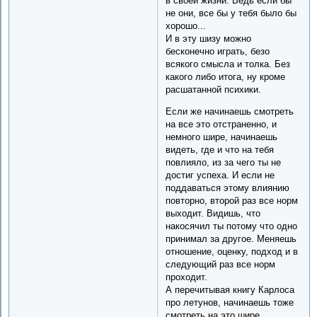
в своей жизни. Ведь если бы
не они, все бы у тебя было бы
хорошо...
И в эту шизу можно
бесконечно играть, безо
всякого смысла и толка. Без
какого либо итога, ну кроме
расшатанной психики.
Если же начинаешь смотреть
на все это отстраненно, и
немного шире, начинаешь
видеть, где и что на тебя
повлияло, из за чего ты не
достиг успеха. И если не
поддаваться этому влиянию
повторно, второй раз все норм
выходит. Видишь, что
накосячил ты потому что одно
принимал за другое. Меняешь
отношение, оценку, подход и в
следующий раз все норм
проходит.
А перечитывая книгу Карлоса
про летунов, начинаешь тоже
смотреть на это шире.