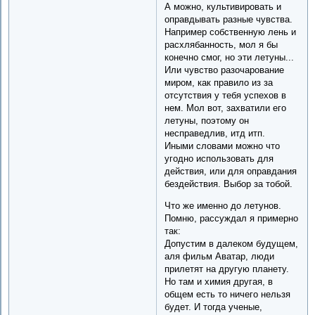
А можно, культивировать и
оправдывать разные чувства.
Например собственную лень и
расхлябанность, мол я бы
конечно смог, но эти летуны...
Или чувство разочарование
миром, как правило из за
отсутствия у тебя успехов в
нем. Мол вот, захватили его
летуны, поэтому он
несправедлив, итд итп.
Иными словами можно что
угодно использовать для
действия, или для оправдания
бездействия. Выбор за тобой.
Что же именно до летунов.
Помню, рассуждал я примерно
так:
Допустим в далеком будущем,
аля фильм Аватар, люди
прилетят на другую планету.
Но там и химия другая, в
общем есть то ничего нельзя
будет. И тогда ученые,