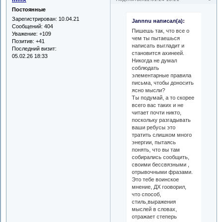
Постоянные
Зарегистрирован
: 10.04.21
Jannnu написал(а):
Сообщений:
404
Пишешь так, что все о
Уважение:
+109
чем ты пытаешься
Позитив:
+41
написать выгладит и
Последний визит:
становится ахинеей.
05.02.26 18:33
Никогда не думал
соблюдать
элементарные правила
письма, чтобы доносить
ясно мысли?
Ты подумай, а то скорее
всего вас таких и не
читает почти никто,
поскольку разгадывать
ваши ребусы это
тратить слишком много
энергии, пытаясь
понять, что вы там
собирались сообщить,
своими бессвязными ,
отрывочными фразами.
Это тебе воинское
мнение, ДХ гооворил,
что способ,
стиль,выражения
мыслей в словах,
отражает степерь