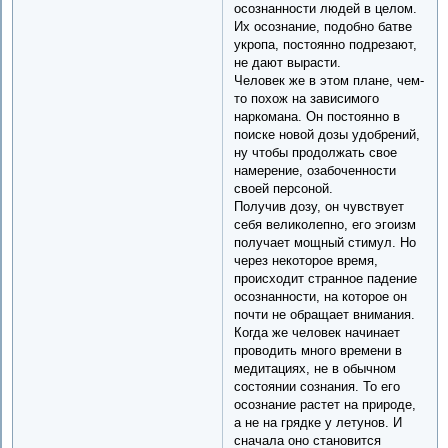
осознанности людей в целом.
Их осознание, подобно батве
укропа, постоянно подрезают,
не дают вырасти.
Человек же в этом плане, чем-
то похож на зависимого
наркомана. Он постоянно в
поиске новой дозы удобрений,
ну чтобы продолжать свое
намерение, озабоченности
своей персоной.
Получив дозу, он чувствует
себя великолепно, его эгоизм
получает мощный стимул. Но
через некоторое время,
происходит странное падение
осознанности, на которое он
почти не обращает внимания.
Когда же человек начинает
проводить много времени в
медитациях, не в обычном
состоянии сознания. То его
осознание растет на природе,
а не на грядке у летунов. И
сначала оно становится