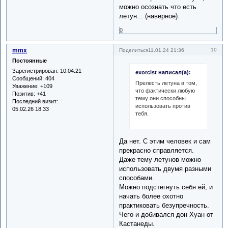
можно осознать что есть
летун... (наверное).
0
mmx
10
Поделиться
11.01.24 21:36
Постоянные
Зарегистрирован
: 10.04.21
exorcist написал(а):
Сообщений:
404
Прелесть летуна в том,
Уважение:
+109
что фактически любую
Позитив:
+41
тему они способны
Последний визит:
использовать против
05.02.26 18:33
тебя.
Да нет. С этим человек и сам
прекрасно справляется.
Даже тему летунов можно
использовать двумя разными
способами.
Можно подстегнуть себя ей, и
начать более охотно
практиковать безупречность.
Чего и добивался дон Хуан от
Кастанеды.