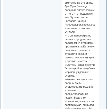
смотреть на это шире.
Дон Хуан был под
большим впечатлением
от того что проделал с
ним Хулиан. Когда
натравил на него
Рыбочеловека неоргана,
и заставил этим его
учиться.
Что он, неоднократно
пытался проделать и с
Карлосом. И стоящего
противника ла Каталину
на него натравлял, и
духа источника, и
разных львов и ягуаров,
и прочую нечесть.
И летуны, вполне могли
быть одной из подобных
мер принуждения к
учению.
Конечно они для этого
должны были
существовать реально,
и реально
паразитировать на
людях. Ведь в тот
момент когда карлос их
воспринимал, он видел.
И безмолвно знал. То