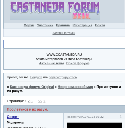
Форум
Участники
Правила
Регистрация
Войти
Активные темы
Объявление
WWW.CCASTANEDA.RU
Архив материалов из мира Кастанеды.
Активные темы
|
Поиск форума
Привет, Гость!
Войдите
или
зарегистрируйтесь
.
»
Кастанеда форум Original
»
Неорганический мир
»
Про летунов и
их разум.
Страница:
1
2
3
…
56
»
Про летунов и их разум.
Секрет
1
Поделиться
10.01.24 07:22
Модератор
Зарегистрирован
: 26.11.18