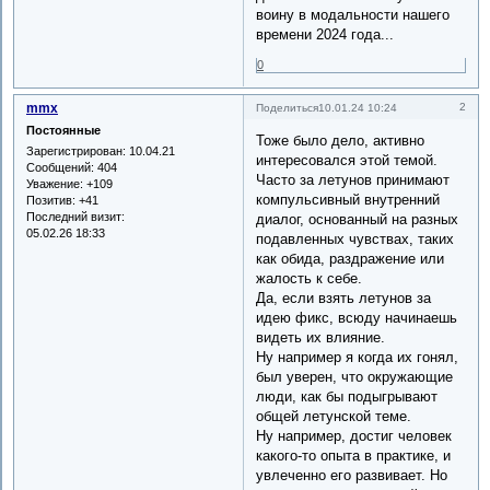
воину в модальности нашего
времени 2024 года...
0
mmx
2
Поделиться
10.01.24 10:24
Постоянные
Тоже было дело, активно
Зарегистрирован
: 10.04.21
интересовался этой темой.
Сообщений:
404
Часто за летунов принимают
Уважение:
+109
компульсивный внутренний
Позитив:
+41
Последний визит:
диалог, основанный на разных
05.02.26 18:33
подавленных чувствах, таких
как обида, раздражение или
жалость к себе.
Да, если взять летунов за
идею фикс, всюду начинаешь
видеть их влияние.
Ну например я когда их гонял,
был уверен, что окружающие
люди, как бы подыгрывают
общей летунской теме.
Ну например, достиг человек
какого-то опыта в практике, и
увлеченно его развивает. Но