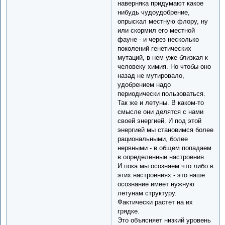
наверняка придумают какое
нибудь чудоудобрение,
опрыскал местную флору, ну
или скормил его местной
фауне - и через несколько
поколений генетических
мутаций, в нем уже близкая к
человеку химия. Но чтобы оно
назад не мутировало,
удобрением надо
периодически пользоваться.
Так же и летуны. В каком-то
смысле они делятся с нами
своей энергией. И под этой
энергией мы становимся более
рациональными, более
нервными - в общем попадаем
в определенные настроения.
И пока мы осознаем что либо в
этих настроениях - это наше
осознание имеет нужную
летунам структуру.
Фактически растет на их
грядке.
Это объясняет низкий уровень