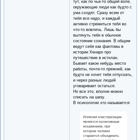
тут, как по чье-то общей воле,
окружающие люди как будто с
ума сходят. Сразу всем от
тебя все надо, и каждый
активно стремиться тебя во
что-то вовлечь. Лишь бы
вытянуть тебя в обычное
состояние сознания. В общем
ведут себя как фантомы в
истории Хенаро про
путешествие в истклан.
Бывает какое нибудь место
работы, почти-то прежней, как
будто не хочет тебя отпускать,
и через разных людей
уговаривает остаться.
Но все это, вполне можно
списать на шизу.
В психологии это называется:
Иллюзия кластеризации
является когнитивным
искажением, при
котором человек
старается объединить