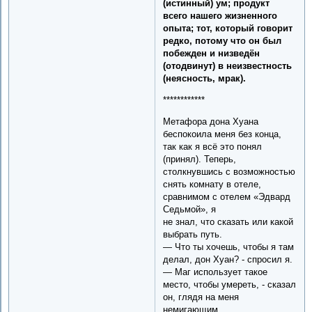
(истинный) ум; продукт
всего нашего жизненного
опыта; тот, который говорит
редко, потому что он был
побежден и низведён
(отодвинут) в неизвестность
(неясность, мрак).
************
Метафора дона Хуана
беспокоила меня без конца,
так как я всё это понял
(принял). Теперь,
столкнувшись с возможностью
снять комнату в отеле,
сравнимом с отелем «Эдвард
Седьмой», я
не знал, что сказать или какой
выбрать путь.
— Что ты хочешь, чтобы я там
делал, дон Хуан? - спросил я.
— Маг использует такое
место, чтобы умереть, - сказал
он, глядя на меня
немигающим