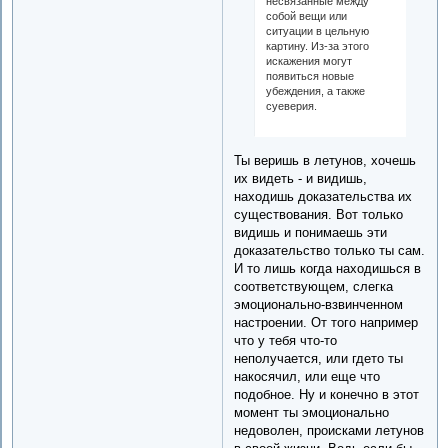
несвязанные между
собой вещи или
ситуации в цельную
картину. Из-за этого
искажения могут
появиться новые
убеждения, а также
суеверия.
Ты веришь в летунов, хочешь
их видеть - и видишь,
находишь доказательства их
существования. Вот только
видишь и понимаешь эти
доказательство только ты сам.
И то лишь когда находишься в
соответствующем, слегка
эмоционально-взвинченном
настроении. От того например
что у тебя что-то
неполучается, или гдето ты
накосячил, или еще что
подобное. Ну и конечно в этот
момент ты эмоционально
недоволен, происками летунов