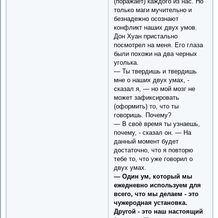
(поражает) каждого из нас. Но
только маги мучительно и
безнадежно осознают
конфликт наших двух умов.
Дон Хуан пристально
посмотрел на меня. Его глаза
были похожи на два черных
уголька.
— Ты твердишь и твердишь
мне о наших двух умах, -
сказал я, — но мой мозг не
может зафиксировать
(оформить) то, что ты
говоришь. Почему?
— В своё время ты узнаешь,
почему, - сказал он. — На
данный момент будет
достаточно, что я повторю
тебе то, что уже говорил о
двух умах.
— Один ум, который мы
ежедневно используем для
всего, что мы делаем - это
чужеродная установка.
Другой - это наш настоящий