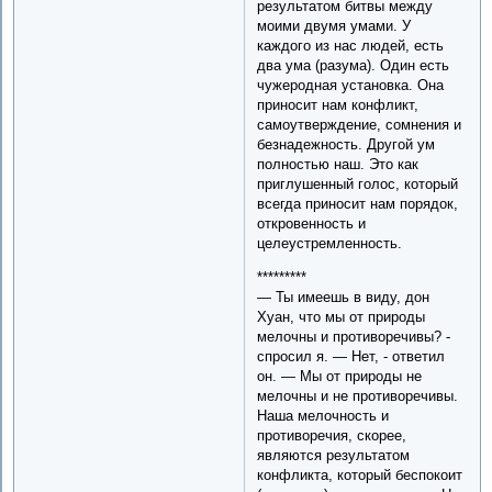
результатом битвы между
моими двумя умами. У
каждого из нас людей, есть
два ума (разума). Один есть
чужеродная установка. Она
приносит нам конфликт,
самоутверждение, сомнения и
безнадежность. Другой ум
полностью наш. Это как
приглушенный голос, который
всегда приносит нам порядок,
откровенность и
целеустремленность.
*********
— Ты имеешь в виду, дон
Хуан, что мы от природы
мелочны и противоречивы? -
спросил я. — Нет, - ответил
он. — Мы от природы не
мелочны и не противоречивы.
Наша мелочность и
противоречия, скорее,
являются результатом
конфликта, который беспокоит