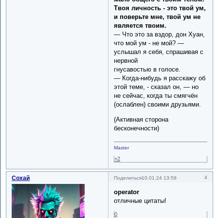
Твоя личность - это твой ум,
и поверьте мне, твой ум не
является твоим.
— Что это за вздор, дон Хуан,
что мой ум - не мой? —
услышал я себя, спрашивая с
нервной
гнусавостью в голосе.
— Когда-нибудь я расскажу об
этой теме, - сказал он, — но
не сейчас, когда ты смягчён
(ослаблен) своими друзьями.
(Активная сторона
бесконечности)
Master
+2
Сохай
4
Поделиться
10.01.24 13:59
operator
отличные цитаты!
0