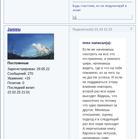
Будь счастлив, но не индульгируй в
этом!
+1
Jannnu
7
Поделиться
11.01.24 11:13
mmx написал(а):
Если же начинаешь
смотреть на все это
отстраненно, и немного
Постоянные
шире, начинаешь
видеть, где и что на тебя
Зарегистрирован
: 29.05.22
повлияло, из за чего ты
Сообщений:
270
не достиг успеха. И если
Уважение:
+15
не поддаваться этому
Позитив:
0
влиянию повторно,
Последний визит:
второй раз все норм
22.02.25 21:01
выходит. Видишь, что
накосячил ты потому
что одно принимал за
другое. Меняешь
отношение, оценку,
подход и в следующий
раз все норм проходит.
А перечитывая книгу
Карлоса про летунов,
начинаешь тоже