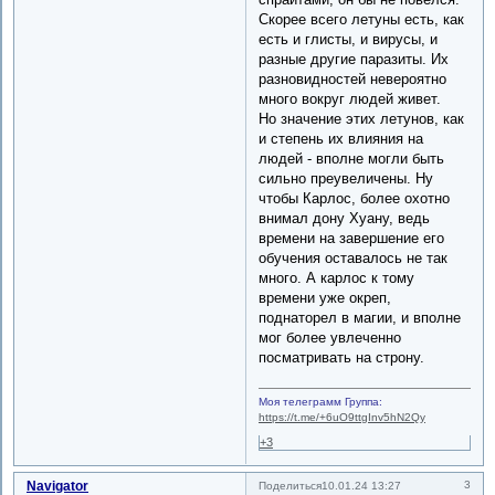
Скорее всего летуны есть, как
есть и глисты, и вирусы, и
разные другие паразиты. Их
разновидностей невероятно
много вокруг людей живет.
Но значение этих летунов, как
и степень их влияния на
людей - вполне могли быть
сильно преувеличены. Ну
чтобы Карлос, более охотно
внимал дону Хуану, ведь
времени на завершение его
обучения оставалось не так
много. А карлос к тому
времени уже окреп,
поднаторел в магии, и вполне
мог более увлеченно
посматривать на строну.
Моя телеграмм Группа:
https://t.me/+6uO9ttgInv5hN2Qy
+3
Navigator
3
Поделиться
10.01.24 13:27