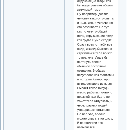
окружающие люди, как
бы подыгрывают общей
летунской теме.
Ну например, достиг
человек какого-то опыта
в практике, и увлеченно
его развивает. Но тут,
как по чье-то общей
воле, окружающие люди
как будто с ума сходят.
Сразу всем от тебя все
надо, и каждый активно
стремиться тебя во что-
то вовлечь. Лишь бы
вытянуть тебя в
обычное состояние
сознания. В общем
ведут себя как фантомы
в истории Хенаро про
путешествие в истклан.
Бывает какое нибудь
место работы, почти-то
прежней, как будто не
хочет тебя отпускать, и
через разных людей
уговаривает остаться.
Но все это, вполне
можно списать на шизу.
В психологии это
называется: