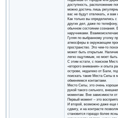
доступность, расположение по
можно достичь лишь регулярны
вас не будут отвлекать, и вам
Как только вы определились с 
других дел, даже по телефону
обычном состоянии сознания. Е
наручниками. Взаимоисключаю
Гуляя по выбранному уголку пр
атмосферы в окружающем прост
пространство. Это чем-то похо
может быть открытым. Наличие
легко ощутимым, но моет быть 
С этим кстати, с поиском Мест
«второго внимания» и опыта ра
острове, недалеко от Бали, по
поискать такие Места Силы в м
обменяемся контактами.
Место Силы, это очень хороши
рукой такого сильного, внешне
моментам. Вне зависимости от
Первый момент – это восприяти
И второй, возможно даже еще 
сдвигу, и на контрасте позвол
становится гораздо более ясны