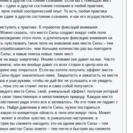
ужение в другое состояние сознания. Если вы с помощью мест
 – сдвиг в другое состояние сознания в любой практике,
т ярче любой эзотеричесский опыт. То есть любая практика
е сдвиг в другое состояние сознания, и как его осуществлять.
иступить к практике. К отработке фиксаций внимания.
 Можно сказать, что место Силы создает вокруг себя поле
 нахождение этого поля, и длительную фиксацию внимания на
ь чувствовать такое поле на знакомом вам месте Силы – тем
«отрабатывается», чем большее количество раз вы повторите
 Силы, и навык поиска новых таких мест.
е на вашу энергетику. Иными словами оно давит на вас. Часто
 землю, или же вообще давит со всех сторон в центр или из
мерено ему открыться. Если вы хотите получить эффект места
Силы будет значительно ниже. Закрытость и зажатость на месте
лаза и уши руками, чтобы не дай бог не услышать и не увидеть
пока это не станет легко и само собой получатся.
каждого места Силы, свой, уникальный эффект, получая который
е в свою таинственную и непостижимую природу. Каждое место
Собственно ради этого все и затевалось. Но это тоже не падает с
вать. Найдя давление в месте Силы, нужно постараться
 какую-то конкретную область в теле или вокруг тела. Может
е может в особое чувство, в уникальное настроение, в
стрее вы сможете находить это на одном месте Силы – тем
зных местах Силы знаете – тем легче и быстрее вы сможете