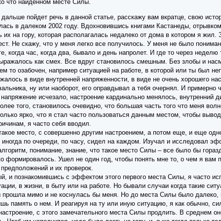
ко что найденном месте Силы.
 дальше пойдет речь в данной статье, расскажу вам вкратце, свою исто
ась в далеком 2002 году. Вдохновившись книгами Кастанеды, отрывком 
ь их на гору, которая располагалась недалеко от дома в котором я жил.
ст. Не скажу, что у меня легко все получилось. У меня не было пониман
е, когда час, когда два, бывало и день напролет. И где то через неделю
 выражалось как смех. Все вдруг становилось смешным. Без злобы и на
чем то озабочен, например ситуацией на работе, в которой или ты был н
ажалось в виде внутренней напряженности, в виде не очень хорошего нас
альника, ну или наоборот, его оправдывал а тебя очернял. И примерно 
напряжение исчезало, настроение кардинально менялось, внутренний ди
 более того, становилось очевидно, что большая часть того что меня вол
лько ярко, что я стал часто пользоваться данным местом, чтобы вывод
ричинам, я часто себя вводил.
акое место, с совершенно другим настроением, а потом еще, и еще одно
 иногда по очереди, по часу, сидел на каждом. Изучал и исследовал эф
алгоритм, понимание, знание, что такое место Силы – все было бы горазд
о формировалось. Ушел не один год, чтобы понять мне то, о чем я вам п
 предположений и их проверок.
ый, и познакомившись с эффектом этого первого места Силы, я часто ис
уации, в жизни, в быту или на работе. Но бывали случаи когда такие сит
 прошла мимо и не коснулась бы меня. Но до места Силы было далеко, и
шь память о нем. И реагируя на ту или иную ситуацию, я как обычно, сил
 настроение, с этого замечательного места Силы продлить. В среднем он