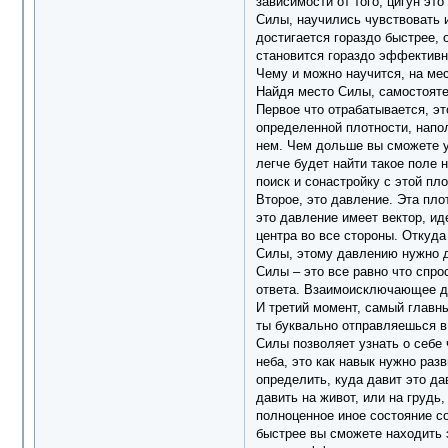
зависимости от того, цигун эт
Силы, научились чувствовать и
достигается гораздо быстрее, 
становится гораздо эффективне
Чему и можно научится, на ме
Найдя место Силы, самостоятел
Первое что отрабатывается, эт
определенной плотности, напо
нем. Чем дольше вы сможете у
легче будет найти такое поле
поиск и сонастройку с этой пл
Второе, это давление. Эта пло
это давление имеет вектор, ид
центра во все стороны. Откуда
Силы, этому давлению нужно д
Силы – это все равно что спрос
ответа. Взаимоисключающее дей
И третий момент, самый главн
ты буквально отправляешься в 
Силы позволяет узнать о себе ч
неба, это как навык нужно раз
определить, куда давит это да
давить на живот, или на грудь
полноценное иное состояние с
быстрее вы сможете находить 