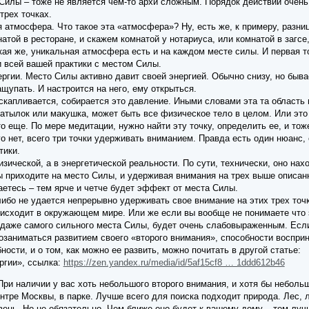
Силы – тоже не является чем-то архи сложным. Порядок действий очень 
трех точках.
 атмосфера. Что такое эта «атмосфера»? Ну, есть же, к примеру, разни
атой в ресторане, и скажем комнатой у нотариуса, или комнатой в загсе,
ая же, уникальная атмосфера есть и на каждом месте силы. И первая т
 всей вашей практики с местом Силы.
ергии. Место Силы активно давит своей энергией. Обычно снизу, но бывае
ащупать. И настроится на него, ему открыться.
с скапливается, собирается это давление. Иными словами эта та область
 затылок или макушка, может быть все физическое тело в целом. Или это
то еще. По мере медитации, нужно найти эту точку, определить ее, и то
о нет, всего три точки удерживать вниманием. Правда есть один нюанс, 
тики.
зической, а в энергетической реальности. По сути, технически, оно на
ы приходите на место Силы, и удерживая внимания на трех выше описанн
етесь – тем ярче и четче будет эффект от места Силы.
либо не удается непрерывно удерживать свое внимание на этих трех точ
роисходит в окружающем мире. Или же если вы вообще не понимаете что эт
, даже самого сильного места Силы, будет очень слабовыраженным. Если
озаниматься развитием своего «второго внимания», способности восприн
ости, и о том, как можно ее развить, можно почитать в другой статье:
ргии», ссылка:
https://zen.yandex.ru/media/id/5af15cf8 … 1ddd612b46
ри наличии у вас хоть небольшого второго внимания, и хотя бы неболь
нтре Москвы, в парке. Лучше всего для поиска подходит природа. Лес, 
вень. Но не обязательно. Чем ближе оно будет к вашему дому – тем луч