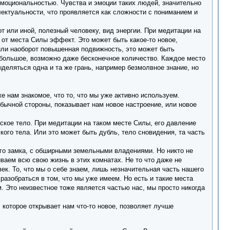
эмоциональностью. Чувства и эмоции таких людей, значительно
лектуальности, что проявляется как сложности с пониманием и
т или иной, полезный человеку, вид энергии. При медитации на
 от места Силы эффект. Это может быть какое-то новое,
или наоборот повышенная подвижность, это может быть
 большое, возможно даже бесконечное количество. Каждое место
еляться одна и та же грань, например безмолвное знание, но
же нам знакомое, что то, что мы уже активно используем.
обычной стороны, показывает нам новое настроение, или новое
еское тело. При медитации на таком месте Силы, его давление
кого тела. Или это может быть дубль, тело сновидения, та часть
ого замка, с обширными земельными владениями. Но никто не
иваем всю свою жизнь в этих комнатах. Не то что даже не
век. То, что мы о себе знаем, лишь незначительная часть нашего
разобраться в том, что мы уже имеем. Но есть и такие места
. Это неизвестное тоже является частью нас, мы просто никогда
, которое открывает нам что-то новое, позволяет лучше