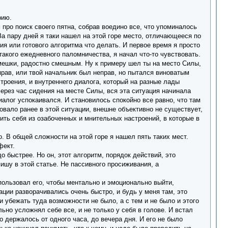
рию.
про поиск своего пятна, собрав воедино все, что упоминалось
 За пару дней я таки нашел на этой горе место, отличающееся по
ия или готового алгоритма что делать. И первое время я просто
 такого ежедневного паломничества, я начал что-то чувствовать.
смешки, радостно смешным. Ну к примеру шел ты на место Силы,
еправ, или твой начальник был неправ, но пытался виноватым
троения, и внутреннего диалога, который на разные лады
через час сидения на месте Силы, вся эта ситуация начинала
алог успокаивался. И становилось спокойно все равно, что там
новало ранее в этой ситуации, внешне объективно не существует,
ить себя из озабоченных и мнительных настроений, в которые в
. В общей сложности на этой горе я нашел пять таких мест.
фект.
о быстрее. Но он, этот алгоритм, порядок действий, это
ишу в этой статье. Не пассивного просиживания, а
пользовал его, чтобы ментально и эмоционально выйти,
уации разворачивались очень быстро, и будь у меня там, это
 убежать туда возможности не было, а с тем и не было и этого
ьно усложнял себе все, и не только у себя в голове. И встал
о держалось от одного часа, до вечера дня. И его не было