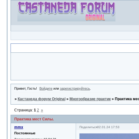
Объявление
Привет, Гость!
Войдите
или
зарегистрируйтесь
.
»
Кастанеда форум Original
»
Многообразие практик
»
Практика ме
Страница:
1
2
»
Практика мест Силы.
mmx
Поделиться
02.01.24 17:53
Постоянные