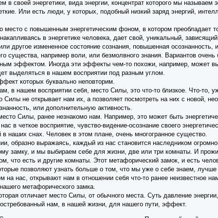
м в своей энергетики, вида энергии, концентрат которого мы называем 
еткие. Или есть люди, у которых, подобный низкий заряд энергий, интел
о место с повышенным энергетическим фоном, в котором преобладает то
 накапливаясь в энергетике человека, дает свой, уникальный, зависящий
 или другое измененное состояние сознания, повышенная осознанность, 
его существа, например воли, или безмолвного знания. Вариантов очень
ным эффектом. Иногда эти эффекты чем-то похожи, например, может выд
дет выделяться в нашем восприятии под разным углом.
ффект которых буквально неповторим.
ам, в нашем восприятии себя, место Силы, это что-то близкое. Что-то, у
 Силы не открывает нам их, а позволяет посмотреть на них с новой, не
знанность, или дополнительную активность.
 место Силы, ранее незнакомо нам. Например, это может быть энергетич
нас в четкое восприятие, чувство-видение-осознание своего энергетичес
 в наших снах. Человек в этом плане, очень многогранное существо.
нии, образно выражаясь, каждый из нас становится наследником огромн
ому замку, и мы выбираем себе для жизни, две или три комнаты. И прож
ом, что есть и другие комнаты. Этот метафорический замок, и есть чело
торые позволяют узнать больше о том, что мы уже о себе знаем, лучше 
 на нас, открывают нам в отношении себя что-то ранее неизвестное нам
 нашего метафорического замка.
которая отличает место Силы, от обычного места. Суть давление энергии
востребованный нам, в нашей жизни, для нашего пути, эффект.