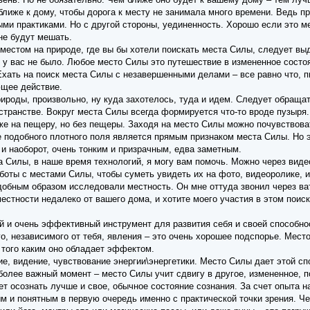
ближе к дому, чтобы дорога к месту не занимала много времени. Ведь п
ми практиками. Но с другой стороны, уединенность. Хорошо если это ме
 не будут мешать.
местом на природе, где вы бы хотели поискать места Силы, следует выд
, у вас не было. Любое место Силы это путешествие в измененное состо
хать на поиск места Силы с незавершенными делами – все равно что, пы
щее действие.
ироды, произвольно, ну куда захотелось, туда и идем. Следует обращат
ранстве. Вокруг места Силы всегда формируется что-то вроде пузыря. 
же на пещеру, но без пещеры. Заходя на место Силы можно почувствоват
 подобного плотного поля является прямым признаком места Силы. Но э
и наоборот, очень тонким и призрачным, едва заметным.
а Силы, в наше время технологий, я могу вам помочь. Можно через виде
боты с местами Силы, чтобы суметь увидеть их на фото, видеоролике, ил
добным образом исследовали местность. Он мне оттуда звонил через ват
естности недалеко от вашего дома, и хотите моего участия в этом поис
й и очень эффективный инструмент для развития себя и своей способно
го, независимого от тебя, явления – это очень хорошее подспорье. Мест
 того каким оно обладает эффектом.
е, видение, чувствование энергии\энергетики. Место Силы дает этой сп
более важный момент – место Силы учит сдвигу в другое, измененное, 
яет осознать лучше и свое, обычное состояние сознания. За счет опыта н
м и понятным в первую очередь именно с практической точки зрения. Ч