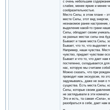
с очень небольшим содержание
слабее, менее яркие и менее ч
сообразительностью.
Место Силы, в этом плане – эт
месте Силы, этот вид энергии,
незнакомое ранее настроение,
выделение какой-то грани наш
Силы, обладает своим уникаль
на разных местах силы она бу
Бывают и такие места Силы, э
Бывает, что то, что выделяет н
Например, наши чувства. Место
чувство, придает чувствам осо
Бывает и что то, что дает нам
постепенно, складывается для 
нас, которую мы считаем собой
Можно сказать, что при рожде
проводит нам экскурсии, по эт
задумываясь, даже не зная о т
существа. Есть места Силы, ко
Силы, которые своим давлением
не заглядывали в эти комнаты
Это и есть, та самая «Сила», 
разобраться в себе, дает нам 