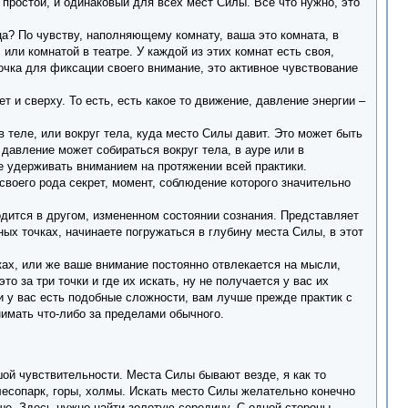
простой, и одинаковый для всех мест Силы. Все что нужно, это
ца? По чувству, наполняющему комнату, ваша это комната, в
 или комнатой в театре. У каждой из этих комнат есть своя,
очка для фиксации своего внимание, это активное чувствование
т и сверху. То есть, есть какое то движение, давление энергии –
 в теле, или вокруг тела, куда место Силы давит. Это может быть
 давление может собираться вокруг тела, в ауре или в
же удерживать вниманием на протяжении всей практики.
своего рода секрет, момент, соблюдение которого значительно
ходится в другом, измененном состоянии сознания. Представляет
ых точках, начинаете погружаться в глубину места Силы, в этот
ках, или же ваше внимание постоянно отвлекается на мысли,
о за три точки и где их искать, ну не получается у вас их
 у вас есть подобные сложности, вам лучше прежде практик с
имать что-либо за пределами обычного.
шой чувствительности. Места Силы бывают везде, я как то
лесопарк, горы, холмы. Искать место Силы желательно конечно
ше. Здесь нужно найти золотую середину. С одной стороны