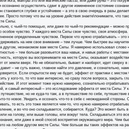
о или йога, мантры это или магические пассы, или даже руны – это погр
 осознанно осуществлять сдвиг в другое измененное состояние сознания
он становится глубже и устойчивее – а это в свою очередь в разы делае
е. Просто потому что вы на уровне действия знаете\понимаете, что тако
сте Силы.
ьно, с чьей-то помощью, или даже по чьей-то рекомендации – можно пр
о особое чувство. У каждого места Силы свое чувство, своя атмосфера.
лненное определенным чувством. Первое что нужно отрабатывать – это
держивать на нем свое внимание – тем лучше. Чем быстрее вы научитес
 на другом, незнакомом вам месте Силы. Я намерено использовал слово 
отностью – тем больше разовьется ваш навык, и навык работы с местами
тность, которую вы воспринимаете на месте Силы, оказывает воздействи
ет от земли вверх. Но не обязательно, бывает и наоборот, идет сверху в
 давит – не суть важно, главное найти это давление, и сознательно, на
оверится. Если открытости ему не будет, эффект от практики с местом 
ить у кого-то, то что вам интересно, но сразу после вопроса, закрыть г
ствие. И этот момент тоже нужно намерено, сознательно отрабатывать, 
ый, и самый интересный – это исследование эффекта от места Силы. У 
путешествие, но не куда-то там, а в путешествие по себе, путешестви
то-то новое. Увидеть и осознать что-то в себе с неожиданной стороны. 
вивать, то есть это тоже является чем-то, что нужно намерено отрабаты
вление, и во что оно складывается, собирается. Куда? Это может быть в
, или на голову, или выше головы, или вокруг тела. Складываться это вс
ознания, или даже в иной способ восприятия окружающего мира. Чем бы
это на любом другом месте Силы. Чем больше вы таких эффектов на ра