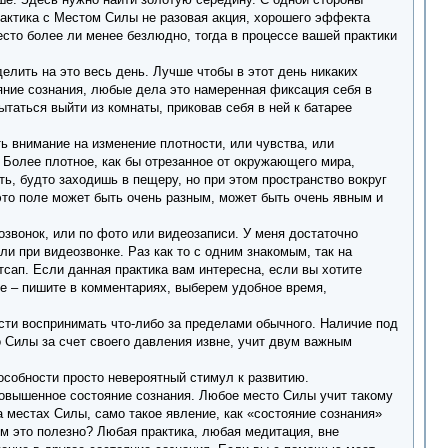
рактика с Местом Силы не разовая акция, хорошего эффекта
сто более ли менее безлюдно, тогда в процессе вашей практики
елить на это весь день. Лучше чтобы в этот день никаких
яние сознания, любые дела это намеренная фиксация себя в
таться выйти из комнаты, приковав себя в ней к батарее
ь внимание на изменение плотности, или чувства, или
Более плотное, как бы отрезанное от окружающего мира,
ь, будто заходишь в пещеру, но при этом пространство вокруг
то поле может быть очень разным, может быть очень явным и
озвонок, или по фото или видеозаписи. У меня достаточно
и при видеозвонке. Раз как то с одним знакомым, так на
сап. Если данная практика вам интересна, если вы хотите
ке – пишите в комментариях, выберем удобное время,
сти воспринимать что-либо за пределами обычного. Наличие под
о Силы за счет своего давления извне, учит двум важным
особности просто невероятный стимул к развитию.
повышенное состояние сознания. Любое место Силы учит такому
а местах Силы, само такое явление, как «состояние сознания»
ем это полезно? Любая практика, любая медитация, вне