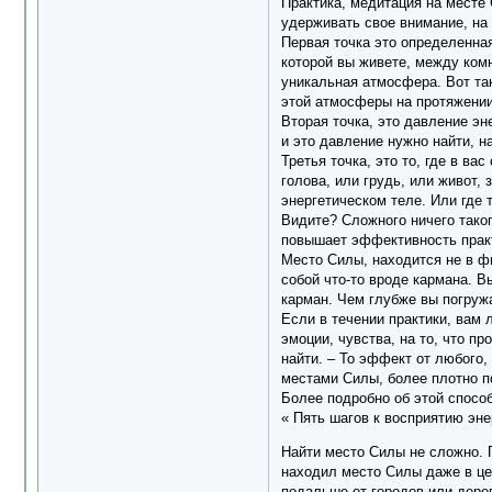
Практика, медитация на месте 
удерживать свое внимание, на 
Первая точка это определенная
которой вы живете, между комн
уникальная атмосфера. Вот так
этой атмосферы на протяжении
Вторая точка, это давление эн
и это давление нужно найти, н
Третья точка, это то, где в ва
голова, или грудь, или живот,
энергетическом теле. Или где 
Видите? Сложного ничего таког
повышает эффективность прак
Место Силы, находится не в фи
собой что-то вроде кармана. В
карман. Чем глубже вы погружа
Если в течении практики, вам 
эмоции, чувства, на то, что п
найти. – То эффект от любого
местами Силы, более плотно п
Более подробно об этой способн
« Пять шагов к восприятию эне
Найти место Силы не сложно. П
находил место Силы даже в це
подальше от городов или дере