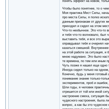
понять эффект на новом, толь
Чтобы было понятнее, то о чем
Моя практика Мест Силы, начал
про места Силы, я полез искат
данным признакам от других ме
приходил и сидел на этом мест
Что-то необычное. Это что-то
и тебя что-то волновало, был 
выставить тебя, и все это выр
оправдывал тебя и очернял нач
казаться смешной. Внутреннее 
на этой работе за ситуация, и
мною надумано. Это было насто
те времена, по тем или иным п
Чуть позже я нашел еще одно т
Иногда сидел только на одном,
Конечно, будь у меня готовый 
понимание знание только-тольк
экспериментов, проб и ошибок,
Шли годы, я человек практичн
отрешится от той или иной сит
настроение смеха, ситуация бы
чудесного настроения, была ли
вопрос, а как бы это чудесное