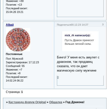
Уважение:
+30
Позитив:
+13
Последний визит:
15.04.26 19:21
Albaji
3
Поделиться
30.12.23 14:27
nick_rh написал(а):
Пусть Дракон принесет
больше личной силы.
Постоянные
Бинго! У меня есть амулет с
Пол:
Мужской
драконом, так продавец
Зарегистрирован
: 17.12.23
сказала, что он дает
Сообщений:
55
Уважение:
+7
магическую силу мужчине
Позитив:
+8
Последний визит:
0
14.02.24 06:22
Страница:
1
»
Кастанеда форум Original
»
Общалка
»
Год Дракона!