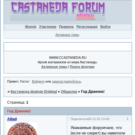
Форум
Участники
Правила
Регистрация
Войти
Активные темы
Объявление
WWW.CCASTANEDA.RU
Архив материалов из мира Кастанеды.
Активные темы
|
Поиск форума
Привет, Гость!
Войдите
или
зарегистрируйтесь
.
»
Кастанеда форум Original
»
Общалка
»
Год Дракона!
Страница:
1
Год Дракона!
Albaji
1
Поделиться
30.12.23 13:40
Уважаемые форумчане, что
(если не секрет) вы наметили