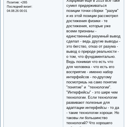
Хоффман ещё в 2015 всё таки
Позитив:
+265
сумел придерживаться
Последний визит:
позиции точки сборки "разум"
04.08.26 00:01
и из этой позиции рассмотрел
достижения физики - те
достижения, которые уже
всеми признаны -
единственный разумный вывод
сделал - ведь другие выводы -
это бегство, отказ от разума -
вывод о природе реальности -
о том, что фундаментально.
Ведь понимая что есть что
для человека - что есть его
восприятие - именно набор
интерфейсов - по-другому
посмотришь на само понятие
"понятие" и "технологии".
"Интерфейсы" - это шире чем
технологии. Если технологии
развивают полезные для
адаптации интерфейсы - то да
- такие технологии хороши. Но
таковы ли большинство
технологий? Что хорошего