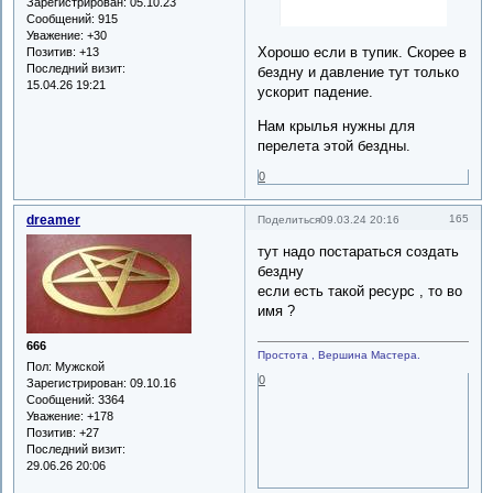
Зарегистрирован
: 05.10.23
Сообщений:
915
Уважение:
+30
Хорошо если в тупик. Скорее в
Позитив:
+13
Последний визит:
бездну и давление тут только
15.04.26 19:21
ускорит падение.
Нам крылья нужны для
перелета этой бездны.
0
dreamer
165
Поделиться
09.03.24 20:16
тут надо постараться создать
бездну
если есть такой ресурс , то во
имя ?
666
Простота , Вершина Мастера.
Пол:
Мужской
0
Зарегистрирован
: 09.10.16
Сообщений:
3364
Уважение:
+178
Позитив:
+27
Последний визит:
29.06.26 20:06