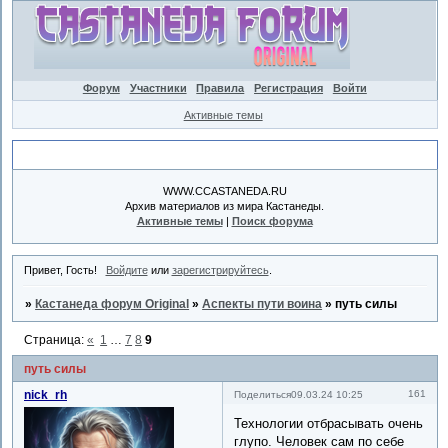
Форум
Участники
Правила
Регистрация
Войти
Активные темы
Объявление
WWW.CCASTANEDA.RU
Архив материалов из мира Кастанеды.
Активные темы
|
Поиск форума
Привет, Гость!
Войдите
или
зарегистрируйтесь
.
»
Кастанеда форум Original
»
Аспекты пути воина
»
путь силы
Страница:
«
1
…
7
8
9
путь силы
nick_rh
161
Поделиться
09.03.24 10:25
Технологии отбрасывать очень
глупо. Человек сам по себе