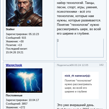
набор технологий. Танцы,
песни, спорт, игры, умения,
психотехники - всё это
технологии, которые нам
нужны, которые развиваются.
Понятие "технологии" нужно
рассматривать шире, во всей
Stalker
его ширине и глубине.
Зарегистрирован
: 05.10.23
Сообщений:
915
0
Уважение:
+30
Позитив:
+13
Последний визит:
15.04.26 19:21
Wangchook
162
Поделиться
09.03.24 12:05
nick_rh написал(а):
Понятие "технологии"
нужно рассматривать
шире, во всей его
ширине и глубине
Постоянные
Зарегистрирован
: 10.04.17
Сообщений:
3857
Это уже вчерашний день.
Уважение:
+272