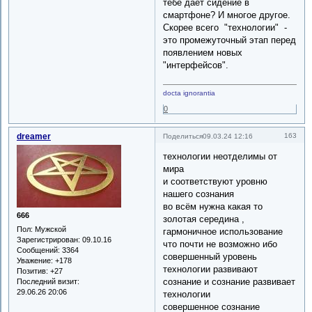
тебе даёт сидение в
смартфоне? И многое другое.
Скорее всего "технологии" -
это промежуточный этап перед
появлением новых
"интерфейсов".
docta ignorantia
0
dreamer
163
Поделиться
09.03.24 12:16
технологии неотделимы от
мира
и соответствуют уровню
нашего сознания
во всём нужна какая то
666
золотая середина ,
Пол:
Мужской
гармоничное использование
Зарегистрирован
: 09.10.16
что почти не возможно ибо
Сообщений:
3364
совершенный уровень
Уважение:
+178
технологии развивают
Позитив:
+27
сознание и сознание развивает
Последний визит:
29.06.26 20:06
технологии
совершенное сознание