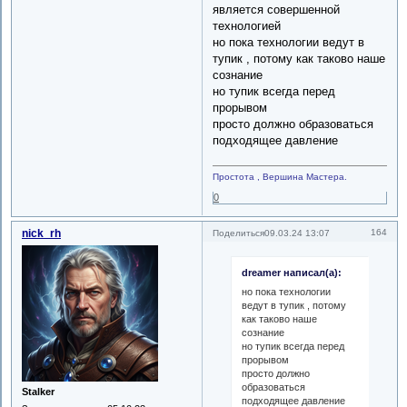
является совершенной
технологией
но пока технологии ведут в
тупик , потому как таково наше
сознание
но тупик всегда перед
прорывом
просто должно образоваться
подходящее давление
Простота , Вершина Мастера.
0
nick_rh
164
Поделиться
09.03.24 13:07
dreamer написал(а):
но пока технологии
ведут в тупик , потому
как таково наше
сознание
но тупик всегда перед
прорывом
просто должно
образоваться
Stalker
подходящее давление