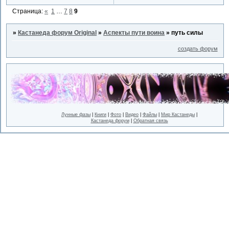
Страница:
«
1
…
7
8
9
»
Кастанеда форум Original
»
Аспекты пути воина
»
путь силы
создать форум
Лунные фазы
|
Книги
|
Фото
|
Видео
|
Файлы
|
Мир Кастанеды
|
Кастанеда форум
|
Обратная связь