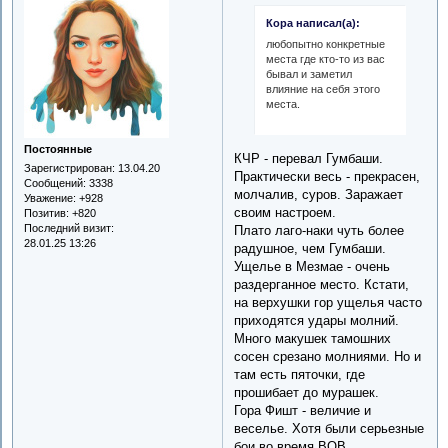
Кора написал(а):
любопытно конкретные
места где кто-то из вас
бывал и заметил
влияние на себя этого
места.
Постоянные
КЧР - перевал Гумбаши.
Зарегистрирован
: 13.04.20
Практически весь - прекрасен,
Сообщений:
3338
молчалив, суров. Заражает
Уважение:
+928
своим настроем.
Позитив:
+820
Последний визит:
Плато лаго-наки чуть более
28.01.25 13:26
радушное, чем Гумбаши.
Ущелье в Мезмае - очень
раздерганное место. Кстати,
на верхушки гор ущелья часто
приходятся удары молний.
Много макушек тамошних
сосен срезано молниями. Но и
там есть пяточки, где
прошибает до мурашек.
Гора Фишт - величие и
веселье. Хотя были серьезные
бои во время ВОВ.