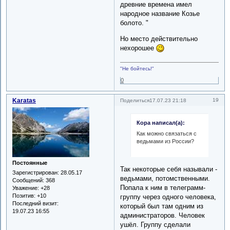
древние времена имел
народное название Козье
болото. "
Но место действительно
нехорошее
"Не бойтесь!"
0
Karatas
19
Поделиться
17.07.23 21:18
Кора написал(а):
Как можно связаться с
ведьмами из России?
Постоянные
Так некоторые себя называли -
Зарегистрирован
: 28.05.17
ведьмами, потомственными.
Сообщений:
368
Попала к ним в телеграмм-
Уважение:
+28
Позитив:
+10
группу через одного человека,
Последний визит:
который был там одним из
19.07.23 16:55
администраторов. Человек
ушёл. Группу сделали