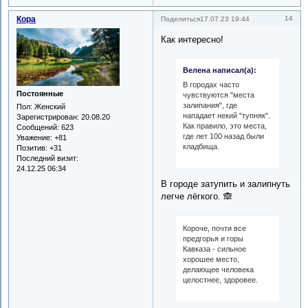
Кора
14
Поделиться
17.07.23 19:44
Как интересно!
Велена написал(а):
В городах часто
Постоянные
чувствуются "места
залипания", где
Пол:
Женский
нападает некий "тупняк".
Зарегистрирован
: 20.08.20
Как правило, это места,
Сообщений:
623
где лет 100 назад были
Уважение:
+81
кладбища.
Позитив:
+31
Последний визит:
24.12.25 06:34
В городе затупить и залипнуть
легче лёгкого. 🙈
Короче, почти все
предгорья и горы
Кавказа - сильное
хорошее место,
делающее человека
целостнее, здоровее.