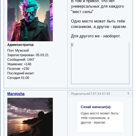
В том и прикол, что нет
универсальных для каждого
"мест силы"
Одно место может быть тебе
союзником, а другое - врагом.
Для другого же - наоборот.
0
Администратор
Пол:
Мужской
Зарегистрирован
: 05.03.21
Сообщений:
1447
Уважение:
+146
Позитив:
+230
Последний визит:
Сегодня 01:00
Margosha
5
Поделиться
17.07.23 07:55
Сохай написал(а):
Одно место может быть
тебе союзником, а
другое - врагом.