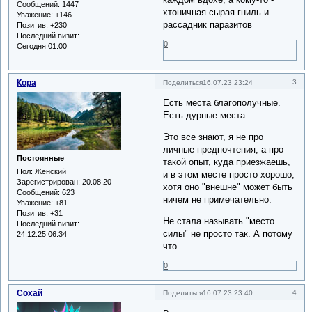
Сообщений:
1447
хтоничная сырая гниль и
Уважение:
+146
рассадник паразитов
Позитив:
+230
Последний визит:
0
Сегодня 01:00
Кора
3
Поделиться
16.07.23 23:24
Есть места благополучные.
Есть дурные места.
Это все знают, я не про
личные предпочтения, а про
Постоянные
такой опыт, куда приезжаешь,
Пол:
Женский
и в этом месте просто хорошо,
Зарегистрирован
: 20.08.20
хотя оно "внешне" может быть
Сообщений:
623
ничем не примечательно.
Уважение:
+81
Позитив:
+31
Не стала называть "место
Последний визит:
силы" не просто так. А потому
24.12.25 06:34
что.
0
Сохай
4
Поделиться
16.07.23 23:40