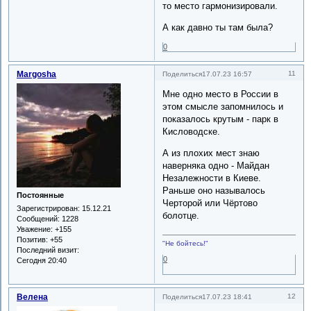
то место гармонизировали.
А как давно ты там была?
0
Margosha
11
Поделиться
17.07.23 16:57
Мне одно место в России в
этом смысле запомнилось и
показалось крутым - парк в
Кисловодске.
А из плохих мест знаю
наверняка одно - Майдан
Незалежности в Киеве.
Раньше оно называлось
Постоянные
Черторой или Чёртово
Зарегистрирован
: 15.12.21
болотце.
Сообщений:
1228
Уважение:
+155
Позитив:
+55
"Не бойтесь!"
Последний визит:
0
Сегодня 20:40
Велена
12
Поделиться
17.07.23 18:41