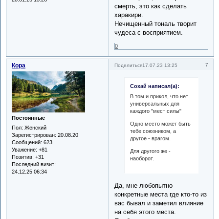
смерть, это как сделать
харакири.
Нечищенный тональ творит
чудеса с восприятием.
0
Кора
7
Поделиться
17.07.23 13:25
Сохай написал(а):
В том и прикол, что нет
универсальных для
каждого "мест силы"
Постоянные
Одно место может быть
Пол:
Женский
тебе союзником, а
Зарегистрирован
: 20.08.20
другое - врагом.
Сообщений:
623
Уважение:
+81
Для другого же -
Позитив:
+31
наоборот.
Последний визит:
24.12.25 06:34
Да, мне любопытно
конкретные места где кто-то из
вас бывал и заметил влияние
на себя этого места.