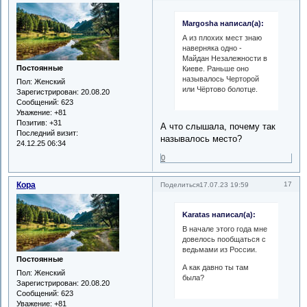
Margosha написал(а):
А из плохих мест знаю
наверняка одно -
Майдан Незалежности в
Постоянные
Киеве. Раньше оно
называлось Черторой
Пол:
Женский
или Чёртово болотце.
Зарегистрирован
: 20.08.20
Сообщений:
623
Уважение:
+81
Позитив:
+31
А что слышала, почему так
Последний визит:
называлось место?
24.12.25 06:34
0
Кора
17
Поделиться
17.07.23 19:59
Karatas написал(а):
В начале этого года мне
довелось пообщаться с
ведьмами из России.
Постоянные
А как давно ты там
Пол:
Женский
была?
Зарегистрирован
: 20.08.20
Сообщений:
623
Уважение:
+81