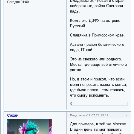
Владивосток - новая и старая
Сегодня 01:00
набережные, район Снеговая
падь.
Комплекс ДВФУ на острове
Русский.
Славянка в Приморском крае.
Астана - район ботанического
сада, IT хаб
Это из свежего или родного.
Места, где ваще всё отлично и
уютно.
Но, в этом и прикол, что если
меня попросить назвать метса,
где было плохо - сомневаюсь,
что смогу вспомнить.
0
Сохай
9
Поделиться
17.07.23 15:19
Для примера, в той же Москве.
В один день ты мог поиметь