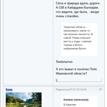
Сёла и природа вдоль дороги
А-158 в Кабардино-Балкарии,
что видела, где была, - везде
очень спокойно.
Тверская область -
превалирует какое-то
настроение ленности. В
самой Твери сильные
места у воды: слияние
тьмаки и Волги,
набережная Волги.
Любопытно.
А кто бывал в посёлке Плёс
Ивановской области?
0
Кора
15
Поделиться
17.07.23 19:45
Karatas написал(а):
В Карелии