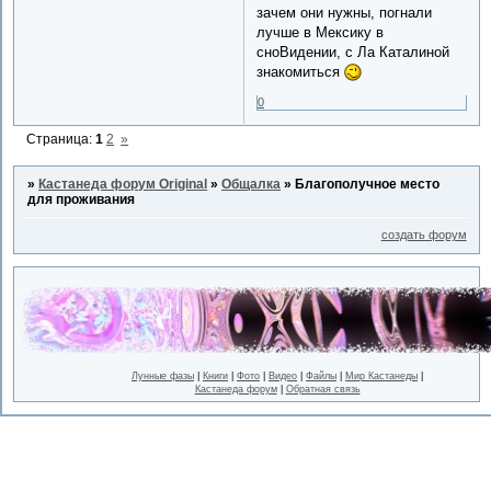
зачем они нужны, погнали
лучше в Мексику в
сноВидении, с Ла Каталиной
знакомиться
0
Страница:
1
2
»
»
Кастанеда форум Original
»
Общалка
»
Благополучное место
для проживания
создать форум
Лунные фазы
|
Книги
|
Фото
|
Видео
|
Файлы
|
Мир Кастанеды
|
Кастанеда форум
|
Обратная связь