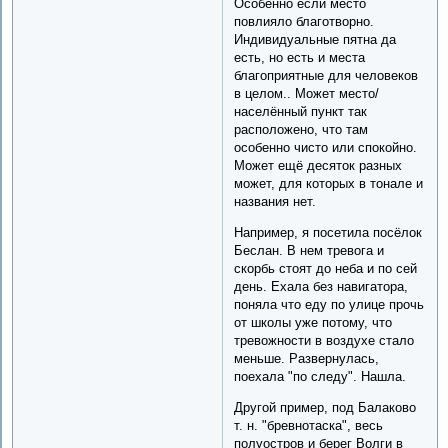
Особенно если место
повлияло благотворно.
Индивидуальные пятна да
есть, но есть и места
благоприятные для человеков
в целом.. Может место/
населённый пункт так
расположено, что там
особенно чисто или спокойно.
Может ещё десяток разных
может, для которых в тонале и
названия нет.
Например, я посетила посёлок
Беслан. В нем тревога и
скорбь стоят до неба и по сей
день. Ехала без навигатора,
поняла что еду по улице прочь
от школы уже потому, что
тревожности в воздухе стало
меньше. Развернулась,
поехала "по следу". Нашла.
Другой пример, под Балаково
т. н. "бревнотаска", весь
полуостров и берег Волги в