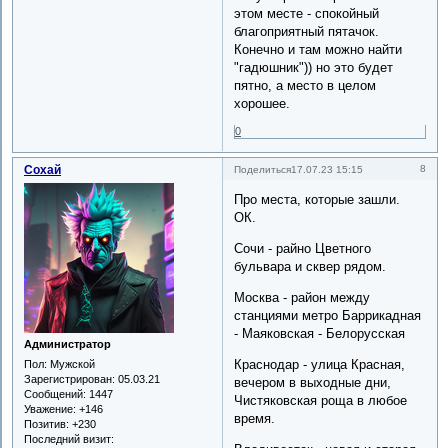
этом месте - спокойный
благоприятный пятачок.
Конечно и там можно найти
"гадюшник")) но это будет
пятно, а место в целом
хорошее.
0
Сохай
8
Поделиться
17.07.23 15:15
Про места, которые зашли.
ОК.
Сочи - райно Цветного
бульвара и сквер рядом.
Москва - район между
станциями метро Баррикадная
- Маяковская - Белорусская
Администратор
Краснодар - улица Красная,
Пол:
Мужской
Зарегистрирован
: 05.03.21
вечером в выходные дни,
Сообщений:
1447
Чистяковская роща в любое
Уважение:
+146
время.
Позитив:
+230
Последний визит: