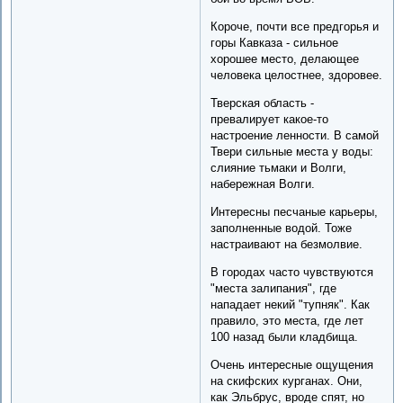
Короче, почти все предгорья и
горы Кавказа - сильное
хорошее место, делающее
человека целостнее, здоровее.
Тверская область -
превалирует какое-то
настроение ленности. В самой
Твери сильные места у воды:
слияние тьмаки и Волги,
набережная Волги.
Интересны песчаные карьеры,
заполненные водой. Тоже
настраивают на безмолвие.
В городах часто чувствуются
"места залипания", где
нападает некий "тупняк". Как
правило, это места, где лет
100 назад были кладбища.
Очень интересные ощущения
на скифских курганах. Они,
как Эльбрус, вроде спят, но