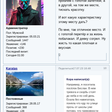
проблем с гопотой залётной, а
в другой, на том же месте,
тискать красотку.
И вот какую характеристику
этому месту дать?
Администратор
По мне, так отличное место. И
Пол:
Мужской
с гопотой перетёр и за жизнь
Зарегистрирован
: 05.03.21
побалакал. И девку согрел. Ну
Сообщений:
1447
жисть то какая плотная и
Уважение:
+146
вкусная.
Позитив:
+230
Последний визит:
0
Сегодня 01:00
Karatas
10
Поделиться
17.07.23 16:48
Кора написал(а):
Например, я посетила
посёлок Беслан. В нем
тревога и скорбь стоят
до неба и по сей день.
Постоянные
Ехала без навигатора,
поняла что еду по улице
Зарегистрирован
: 28.05.17
прочь от школы уже
Сообщений:
368
потому, что тревожности
Уважение:
+28