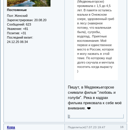
(Медвежьегорске)
проживала с 1,5 до 4,5
Постоянные
лет. В памяти остались
мальки в Онежском
Пол:
Женский
озере, здоровенный гриб
Зарегистрирован
: 20.08.20
в лесу (наверное
Сообщений:
623
потому, что маленькая
Уважение:
+81
была), сугробы,
Позитив:
+31
водопад.. Приятные
Последний визит:
воспоминания. Моё
24.12.25 06:34
первое и единственное
место в России, которое
я могу назвать в этой
теме. По которому ещё
долго скучала и мечтала
посетить когда вырасту
)
Пишут, в Медвежьегорске
снимали фильм "любовь и
голуби". Река в кадрах
фильма приковала к себе моё
внимание. ❤️
0
Кора
16
Поделиться
17.07.23 19:47