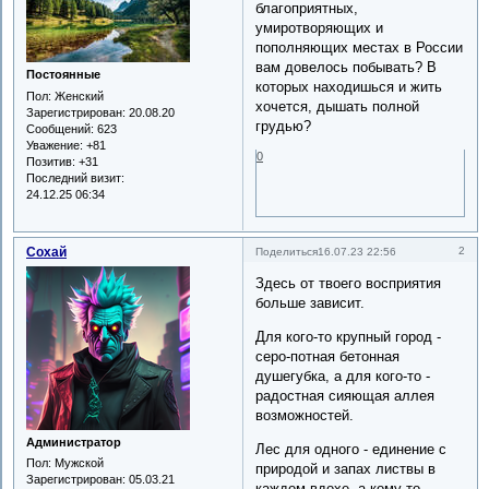
благоприятных,
умиротворяющих и
пополняющих местах в России
вам довелось побывать? В
Постоянные
которых находишься и жить
Пол:
Женский
хочется, дышать полной
Зарегистрирован
: 20.08.20
грудью?
Сообщений:
623
Уважение:
+81
0
Позитив:
+31
Последний визит:
24.12.25 06:34
Сохай
2
Поделиться
16.07.23 22:56
Здесь от твоего восприятия
больше зависит.
Для кого-то крупный город -
серо-потная бетонная
душегубка, а для кого-то -
радостная сияющая аллея
возможностей.
Администратор
Лес для одного - единение с
Пол:
Мужской
природой и запах листвы в
Зарегистрирован
: 05.03.21
каждом вдохе, а кому-то -