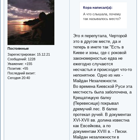
Кора написал(а):
А что слышала, почему
так называлось место?
Это я перепутала, Черторой
это в другом месте, да и
теперь в инете так "Есть в
Постоянные
Киеве и зоны, где с роковой
Зарегистрирован
: 15.12.21
закономерностью едва не
Сообщений:
1228
ежегодно случаются
Уважение:
+155
Позитив:
+55
несчастья и происходит что-то
Последний визит:
непонятное. Одно из них -
Сегодня 20:40
Майдан Незалеж­ности.
Во времена Киевской Руси эта
местность была заболочена, а
Крещатицкую балку
(Перевеси­ще) покрывал
дремучий лес. В балке
протекал ручей. В документах
XVI-XVII вв. долина известна
как Евсейкова, а по
документам XVIII в. - Пески.
Майдан незалежности в