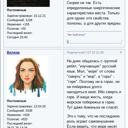
Скорее не так. Есть
определенные энергетические
Постоянные
характеристики места. Только
Зарегистрирован
: 15.12.21
для одних эти свойства
Сообщений:
1228
полезны, а для других вредны.
Уважение:
+155
Позитив:
+55
Последний визит:
"Не бойтесь!"
Сегодня 20:40
0
Велена
6
Поделиться
17.07.23 12:35
На днях общалась с группой
ребят, "изучающих" русский
язык. Мол, "море" от слова
"смерть" и "мор", а "горы" -
"горе". Поэтому ни в горах, ни
на побережье долго
находиться низя. Ибо смерть и
горе. И ваще жесть, когда
Постоянные
морское побережье в горах.
Зарегистрирован
: 13.04.20
Тут даже боженька не спасёт.
Сообщений:
3338
Уважение:
+928
Это к тому, что не последнюю
Позитив:
+820
роль играет самовнушение.
Последний визит:
Если верить, что море несёт
28.01.25 13:26