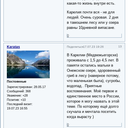
какая-то жизнь внутри есть.
Карелия почти вся - не для
людей. Очень суровая. 2 дня
в тамошнем лесу или у озера
равны 10дневной випасане.
0
Karatas
13
Поделиться
17.07.23 19:26
В Карелии (Медвежьегорске)
проживала с 1,5 до 4,5 лет. В
памяти остались мальки в
Онежском озере, здоровенный
гриб в лесу (наверное потому,
что маленькая была), сугробы,
Постоянные
водопад.. Приятные
Зарегистрирован
: 28.05.17
воспоминания. Моё первое и
Сообщений:
368
Уважение:
+28
единственное место в России,
Позитив:
+10
которое я могу назвать в этой
Последний визит:
теме. По которому ещё долго
19.07.23 16:55
скучала и мечтала посетить
когда вырасту )
0