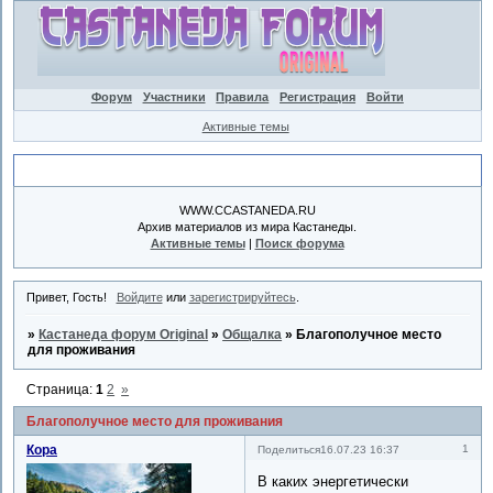
Форум
Участники
Правила
Регистрация
Войти
Активные темы
Объявление
WWW.CCASTANEDA.RU
Архив материалов из мира Кастанеды.
Активные темы
|
Поиск форума
Привет, Гость!
Войдите
или
зарегистрируйтесь
.
»
Кастанеда форум Original
»
Общалка
»
Благополучное место
для проживания
Страница:
1
2
»
Благополучное место для проживания
Кора
1
Поделиться
16.07.23 16:37
В каких энергетически