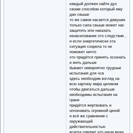
каждый должен найти дух
своим способом который ему
дан свыше
то же самое касается девушек
только сила свыше может нас
защитить или наказать
изнасилование это следствие ,
и если энергетически эта
ситуация созрела то не
поможет ничто
это придётся принять осознать
и жить дальше
бывают невероятно трудные
испытания для чсв
здесь необходим взгляд на
всю картину мира целиком
чтобы двигаться дальше
необходимы испытания на
грани
придётся жертвовать и
оплачивать огромной ценой
и всё же сравнение с
окружающей
действительностью
всегда говорит что наши муки