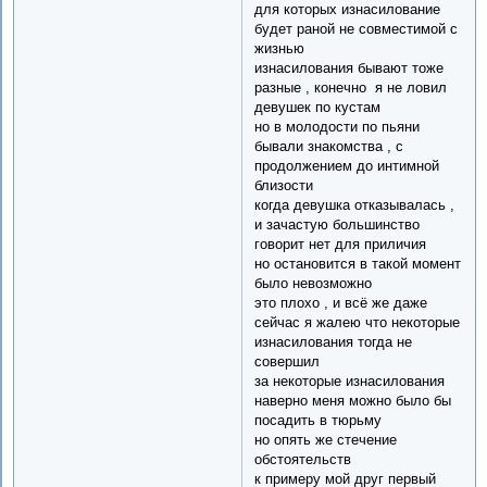
для которых изнасилование
будет раной не совместимой с
жизнью
изнасилования бывают тоже
разные , конечно я не ловил
девушек по кустам
но в молодости по пьяни
бывали знакомства , с
продолжением до интимной
близости
когда девушка отказывалась ,
и зачастую большинство
говорит нет для приличия
но остановится в такой момент
было невозможно
это плохо , и всё же даже
сейчас я жалею что некоторые
изнасилования тогда не
совершил
за некоторые изнасилования
наверно меня можно было бы
посадить в тюрьму
но опять же стечение
обстоятельств
к примеру мой друг первый