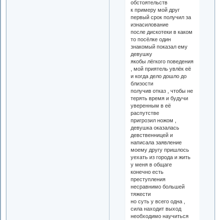
обстоятельств
к примеру мой друг
первый срок получил за
изнасилование
после дискотеки в каком
то посёлке один
знакомый показал ему
девушку
якобы лёгкого поведения
, мой приятель увлёк её
и когда дело дошло до
близости
получив отказ , чтобы не
терять время и будучи
уверенным в её
распутстве
пригрозил ножом ,
девушка оказалась
девственницей и
написала заявление
моему другу пришлось
уехать из города и жить
у меня в общаге
конечно есть
преступления
несравнимо большей
тяжести
но суть у всего одна ,
сила находит выход
необходимо научиться