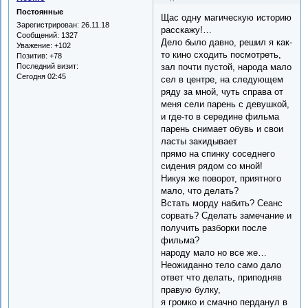
Постоянные
Щас одну магическую историю
Зарегистрирован
: 26.11.18
расскажу!…
Сообщений:
1327
Дело было давно, решил я как-
Уважение:
+102
то кино сходить посмотреть,
Позитив:
+78
Последний визит:
зал почти пустой, народа мало
Сегодня 02:45
сел в центре, на следующем
ряду за мной, чуть справа от
меня сели парень с девушкой,
и где-то в середине фильма
парень снимает обувь и свои
ласты закидывает
прямо на спинку соседнего
сидения рядом со мной!
Никуя же поворот, приятного
мало, что делать?
Встать морду набить? Сеанс
сорвать? Сделать замечание и
получить разборки после
фильма?
народу мало но все же…
Неожиданно тело само дало
ответ что делать, приподняв
правую булку,
я громко и смачно перданул в