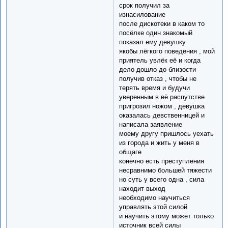
срок получил за
изнасилование
после дискотеки в каком то
посёлке один знакомый
показал ему девушку
якобы лёгкого поведения , мой
приятель увлёк её и когда
дело дошло до близости
получив отказ , чтобы не
терять время и будучи
уверенным в её распутстве
пригрозил ножом , девушка
оказалась девственницей и
написала заявление
моему другу пришлось уехать
из города и жить у меня в
общаге
конечно есть преступления
несравнимо большей тяжести
но суть у всего одна , сила
находит выход
необходимо научиться
управлять этой силой
и научить этому может только
источник всей силы