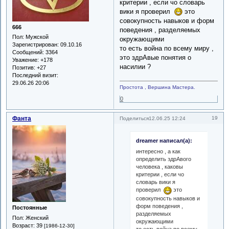
критерии , если чо словарь
вики я проверил
это
совокупность навыков и форм
666
поведения , разделяемых
Пол:
Мужской
окружающими
Зарегистрирован
: 09.10.16
то есть война по всему миру ,
Сообщений:
3364
это здрАвые понятия о
Уважение:
+178
насилии ?
Позитив:
+27
Последний визит:
29.06.26 20:06
Простота , Вершина Мастера.
0
Фанта
19
Поделиться
12.06.25 12:24
dreamer написал(а):
интересно , а как
определить здрАвого
человека , каковы
критерии , если чо
словарь вики я
проверил
это
совокупность навыков и
форм поведения ,
Постоянные
разделяемых
Пол:
Женский
окружающими
Возраст:
39
[1986-12-30]