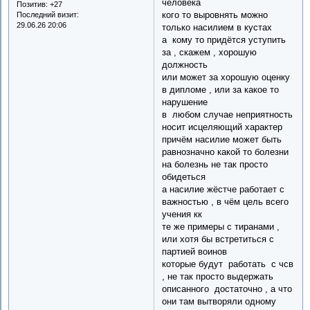
человека
Позитив:
+27
кого то выровнять можно
Последний визит:
29.06.26 20:06
только насилием в кустах
а кому то придётся уступить
за , скажем , хорошую
должность
или может за хорошую оценку
в дипломе , или за какое то
нарушение
в любом случае неприятность
носит исцеляющий характер
причём насилие может быть
равнозначно какой то болезни
на болезнь не так просто
обидеться
а насилие жёстче работает с
важностью , в чём цель всего
учения кк
те же примеры с тиранами ,
или хотя бы встретиться с
партией воинов
которые будут работать с чсв
, не так просто выдержать
описанного достаточно , а что
они там вытворяли одному