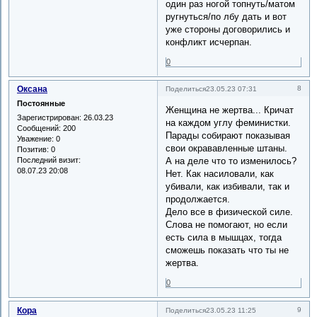
один раз ногой топнуть/матом
ругнуться/по лбу дать и вот
уже стороны договорились и
конфликт исчерпан.
0
Оксана
8
Поделиться
23.05.23 07:31
Постоянные
Женщина не жертва... Кричат
Зарегистрирован
: 26.03.23
на каждом углу феминистки.
Сообщений:
200
Парады собирают показывая
Уважение:
0
свои окрававленные штаны.
Позитив:
0
Последний визит:
А на деле что то изменилось?
08.07.23 20:08
Нет. Как насиловали, как
убивали, как избивали, так и
продолжается.
Дело все в физической силе.
Слова не помогают, но если
есть сила в мышцах, тогда
сможешь показать что ты не
жертва.
0
Кора
9
Поделиться
23.05.23 11:25