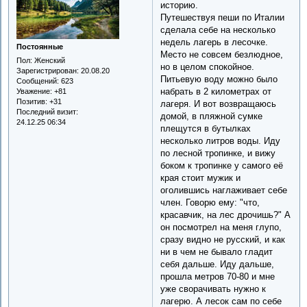
историю.
Путешествуя пеши по Италии
сделала себе на несколько
недель лагерь в лесочке.
Постоянные
Место не совсем безлюдное,
Пол:
Женский
но в целом спокойное.
Зарегистрирован
: 20.08.20
Питьевую воду можно было
Сообщений:
623
набрать в 2 километрах от
Уважение:
+81
Позитив:
+31
лагеря. И вот возвращаюсь
Последний визит:
домой, в пляжной сумке
24.12.25 06:34
плещутся в бутылках
несколько литров воды. Иду
по лесной тропинке, и вижу
боком к тропинке у самого её
края стоит мужик и
оголившись наглаживает себе
член. Говорю ему: "что,
красавчик, на лес дрочишь?" А
он посмотрел на меня глупо,
сразу видно не русский, и как
ни в чем не бывало гладит
себя дальше. Иду дальше,
прошла метров 70-80 и мне
уже сворачивать нужно к
лагерю. А лесок сам по себе