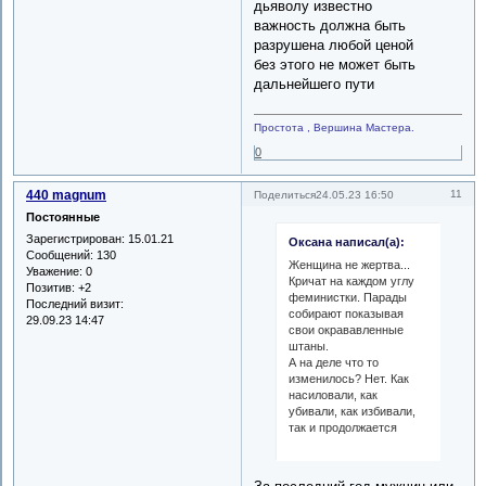
дьяволу известно
важность должна быть
разрушена любой ценой
без этого не может быть
дальнейшего пути
Простота , Вершина Мастера.
0
440 magnum
11
Поделиться
24.05.23 16:50
Постоянные
Зарегистрирован
: 15.01.21
Оксана написал(а):
Сообщений:
130
Женщина не жертва...
Уважение:
0
Кричат на каждом углу
Позитив:
+2
феминистки. Парады
Последний визит:
собирают показывая
29.09.23 14:47
свои окрававленные
штаны.
А на деле что то
изменилось? Нет. Как
насиловали, как
убивали, как избивали,
так и продолжается