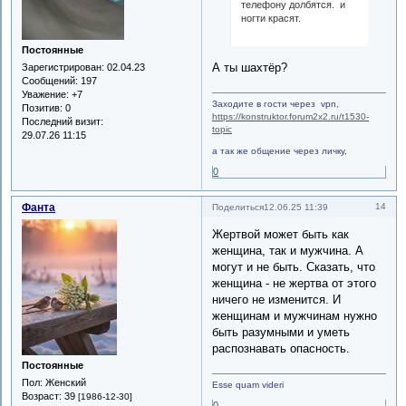
телефону долбятся. и
ногти красят.
Постоянные
А ты шахтёр?
Зарегистрирован
: 02.04.23
Сообщений:
197
Уважение:
+7
Заходите в гости через vpn,
Позитив:
0
https://konstruktor.forum2x2.ru/t1530-
Последний визит:
topic
29.07.26 11:15
а так же общение через личку,
0
Фанта
14
Поделиться
12.06.25 11:39
Жертвой может быть как
женщина, так и мужчина. А
могут и не быть. Сказать, что
женщина - не жертва от этого
ничего не изменится. И
женщинам и мужчинам нужно
быть разумными и уметь
распознавать опасность.
Постоянные
Пол:
Женский
Esse quam videri
Возраст:
39
[1986-12-30]
0