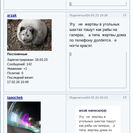
0
arzak
12
Поделиться
24.05.23 19:36
Угу. не жертвы в угольных
шахтах пашут как рабы на
галерах, а типа жертвы дома
по телефону долбятся. и
ногти красят.
0
Постоянные
Зарегистрирован
: 18.03.23
Сообщений:
142
Уважение:
+1
Позитив:
0
Последний визит:
17.02.26 10:49
tapochek
13
Поделиться
24.05.23 20:23
arzak написал(а):
Угу. не жертвы в
угольных шахтах пашут
как рабы на галерах, а
типа жертвы дома по