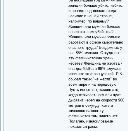
За последний год мужчин или
женщин больше убито, избито,
и попало под всякого рода
насилие в нашей стране,
например, по вашему?
Женщин или мужчин больше
совершат самоубийства?
Женщин или мужчин больше
работают в сфере смертельно
опасного труда? Бездомных у
нас 85% мужчин. Откуда вы
эту феминистскую хрень
несете? Женщина не жертва -
она долбо\бка в 98% случаев,
извините за французский. Я бы
собрал таких "не жертв" во
всем мире и на передовую.
Пусть испытают, каково это,
когда отрывает ногу или пуля
дырявит череп на скорости 900
метров в секунду, хоть и
жизненно важного у
феминисток там ничего нет.
Полагаю, изнасилование
покажется раем.