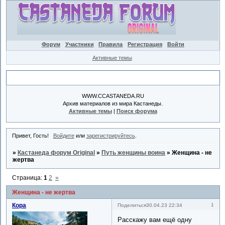
Форум
Участники
Правила
Регистрация
Войти
Активные темы
Объявление
WWW.CCASTANEDA.RU
Архив материалов из мира Кастанеды.
Активные темы
|
Поиск форума
Привет, Гость!
Войдите
или
зарегистрируйтесь
.
»
Кастанеда форум Original
»
Путь женщины воина
»
Женщина - не
жертва
Страница:
1
2
»
Женщина - не жертва
Кора
1
Поделиться
30.04.23 22:34
Расскажу вам ещё одну