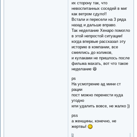
их сторону так, что
невоспитанных соседей в миг
как ветром сдуло!!
Встали и пересели на 3 ряда
назад и дальше вправо.
Так неделание Хенаро помогло
в этой непростой ситуации!
когда впервые рассказал эту
историю в компании, все
смеялись до коликов,
и кулаками не пришлось после
фильма махать, вот что такое
неделание 😆
ps
На усмотрение ад мини ст
рации
пост можно перенести куда
угодно
или удалить вовсе, не жалко ))
pss
а женщины, конечно, не
жертвы!
0