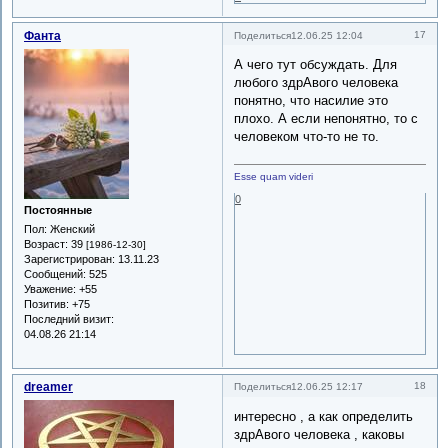
Фанта
17
Поделиться
12.06.25 12:04
А чего тут обсуждать. Для
любого здрАвого человека
понятно, что насилие это
плохо. А если непонятно, то с
человеком что-то не то.
Esse quam videri
0
Постоянные
Пол:
Женский
Возраст:
39
[1986-12-30]
Зарегистрирован
: 13.11.23
Сообщений:
525
Уважение:
+55
Позитив:
+75
Последний визит:
04.08.26 21:14
dreamer
18
Поделиться
12.06.25 12:17
интересно , а как определить
здрАвого человека , каковы