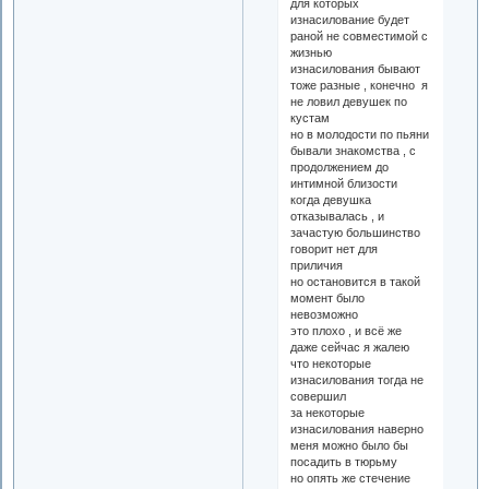
для которых
изнасилование будет
раной не совместимой с
жизнью
изнасилования бывают
тоже разные , конечно я
не ловил девушек по
кустам
но в молодости по пьяни
бывали знакомства , с
продолжением до
интимной близости
когда девушка
отказывалась , и
зачастую большинство
говорит нет для
приличия
но остановится в такой
момент было
невозможно
это плохо , и всё же
даже сейчас я жалею
что некоторые
изнасилования тогда не
совершил
за некоторые
изнасилования наверно
меня можно было бы
посадить в тюрьму
но опять же стечение