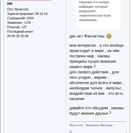
Насилие это низкие
666
вибрации, которые
Пол:
Мужской
разрушают
Зарегистрирован
: 09.10.16
энергетическое поле
Сообщений:
3364
насильника.
Уважение:
+178
Позитив:
+27
Последний визит:
дас ист Фантастиш
29.06.26 20:06
мне интересно , а что вообще
происходит в мире , на чём
построен мир , каковы
принципы существования
нашего мира ?
для любого действия , для
чего угодно , вернее ,
абсолютно для всего в мире ,
необходим толчок , импульс ,
воздействие из вне , что есть
насилие
давайте это обсудим , каковы
будут мнения друзья ?
Простота , Вершина Мастера.
0