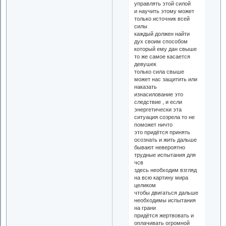
управлять этой силой
и научить этому может
только источник всей
силы
каждый должен найти
дух своим способом
который ему дан свыше
то же самое касается
девушек
только сила свыше
может нас защитить или
наказать
изнасилование это
следствие , и если
энергетически эта
ситуация созрела то не
поможет ничто
это придётся принять
осознать и жить дальше
бывают невероятно
трудные испытания для
чсв
здесь необходим взгляд
на всю картину мира
целиком
чтобы двигаться дальше
необходимы испытания
на грани
придётся жертвовать и
оплачивать огромной