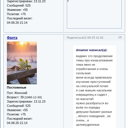
Зарегистрирован
: 13.11.23
Сообщений:
525
Уважение:
+55
Позитив:
+75
Последний визит:
04.08.26 21:14
Фанта
15
Поделиться
12.06.25 11:42
dreamer написал(а):
видимо это продолжение
темы про изнасилования
тема явно не
отработанная и очень
скользкая
меня всегда привлекало
изучение преступлений
на сексуальной почве
Постоянные
я сам маньяк насильник
Пол:
Женский
извращенец и садист ,
Возраст:
39
[1986-12-30]
но масштаб
Зарегистрирован
: 13.11.23
нужно разобраться во
Сообщений:
525
всём по порядку
Уважение:
+55
девушки бывают разные
Позитив:
+75
, лёгкого поведения , не
Последний визит:
очень , и
04.08.26 21:14
целомудренные