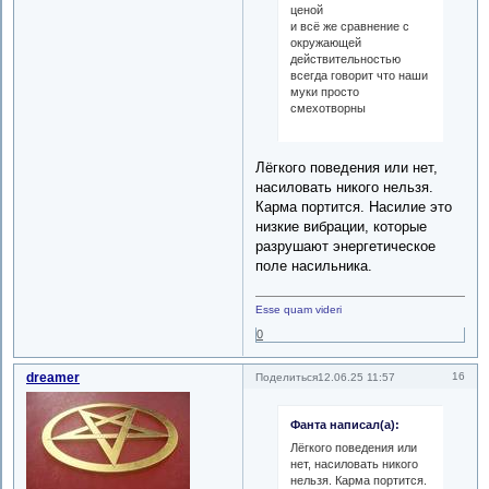
ценой
и всё же сравнение с
окружающей
действительностью
всегда говорит что наши
муки просто
смехотворны
Лёгкого поведения или нет,
насиловать никого нельзя.
Карма портится. Насилие это
низкие вибрации, которые
разрушают энергетическое
поле насильника.
Esse quam videri
0
dreamer
16
Поделиться
12.06.25 11:57
Фанта написал(а):
Лёгкого поведения или
нет, насиловать никого
нельзя. Карма портится.