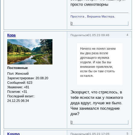
просто смехотворны
Простота , Вершина Мастера.
0
Кора
4
Поделиться
01.05.23 09:46
Ничего не понял зачем
вы два раза возле
дрочащего мужика
ходили. И как бы вы
внимание привлекли,
Постоянные
если бы он там стоять
Пол:
Женский
остался.
Зарегистрирован
: 20.08.20
Сообщений:
623
Уважение:
+81
Позитив:
+31
Экзорцист, что стряслось, в
Последний визит:
тебе ясности как у пожилого
24.12.25 06:34
деда вдруг, лучше же было.
Чем занимался последние
дни?
0
Kosmo
5
Поделиться
01.05.23 17:05