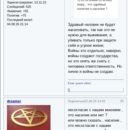
то есть война по всему
Зарегистрирован
: 13.11.23
миру , это здрАвые
Сообщений:
525
понятия о насилии ?
Уважение:
+55
Позитив:
+75
Последний визит:
04.08.26 21:14
Здравый человек не будет
насиловать, так как это не
нужно для выживания, а
убивать только при защите
себя и угрозе жизни.
Войны это отдельно, наверно,
войны создают государства,
но это опять же снять с
человека ответственность. Но
лично я войны не создаю.
Esse quam videri
0
dreamer
20
Поделиться
12.06.25 13:05
несогласие с нашим мнением ,
это насилие или нет ?
или можно сказать , насилие ,
это несогласие с нашим