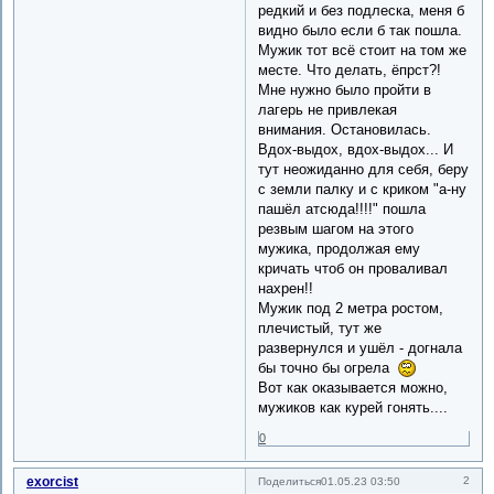
редкий и без подлеска, меня б
видно было если б так пошла.
Мужик тот всё стоит на том же
месте. Что делать, ёпрст?!
Мне нужно было пройти в
лагерь не привлекая
внимания. Остановилась.
Вдох-выдох, вдох-выдох... И
тут неожиданно для себя, беру
с земли палку и с криком "а-ну
пашёл атсюда!!!!" пошла
резвым шагом на этого
мужика, продолжая ему
кричать чтоб он проваливал
нахрен!!
Мужик под 2 метра ростом,
плечистый, тут же
развернулся и ушёл - догнала
бы точно бы огрела
Вот как оказывается можно,
мужиков как курей гонять....
0
exorcist
2
Поделиться
01.05.23 03:50