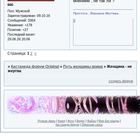
мнением , не так ли ?
666
Пол:
Мужской
Простота , Вершина Мастера.
Зарегистрирован
: 09.10.16
Сообщений:
3364
0
Уважение:
+178
Позитив:
+27
Последний визит:
29.06.26 20:06
Страница:
1
2
»
»
Кастанеда форум Original
»
Путь женщины воина
»
Женщина - не
жертва
создать форум
Лунные фазы
|
Книги
|
Фото
|
Видео
|
Файлы
|
Мир Кастанеды
|
Кастанеда форум
|
Обратная связь