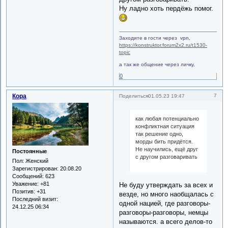
Ну ладно хоть пердёжь помог.
Заходите в гости через vpn,
https://konstruktor.forum2x2.ru/t1530-
topic
а так же общение через личку,
0
Кора
7
Поделиться
01.05.23 19:47
как любая потенциально
конфликтная ситуация
так решение одно,
морды бить придётся.
Не научились, ещё друг
Постоянные
с другом разговаривать
Пол:
Женский
Зарегистрирован
: 20.08.20
Сообщений:
623
Уважение:
+81
Не буду утверждать за всех и
Позитив:
+31
везде, но много наобщалась с
Последний визит:
одной нацией, где разговоры-
24.12.25 06:34
разговоры-разговоры, немцы
называются. а всего делов-то