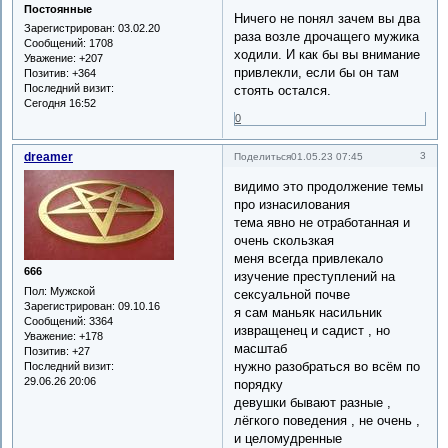
Постоянные
Ничего не понял зачем вы два
Зарегистрирован
: 03.02.20
раза возле дрочащего мужика
Сообщений:
1708
ходили. И как бы вы внимание
Уважение:
+207
привлекли, если бы он там
Позитив:
+364
Последний визит:
стоять остался.
Сегодня 16:52
0
dreamer
3
Поделиться
01.05.23 07:45
видимо это продолжение темы
про изнасилования
тема явно не отработанная и
очень скользкая
меня всегда привлекало
666
изучение преступлений на
Пол:
Мужской
сексуальной почве
Зарегистрирован
: 09.10.16
я сам маньяк насильник
Сообщений:
3364
извращенец и садист , но
Уважение:
+178
масштаб
Позитив:
+27
нужно разобраться во всём по
Последний визит:
29.06.26 20:06
порядку
девушки бывают разные ,
лёгкого поведения , не очень ,
и целомудренные