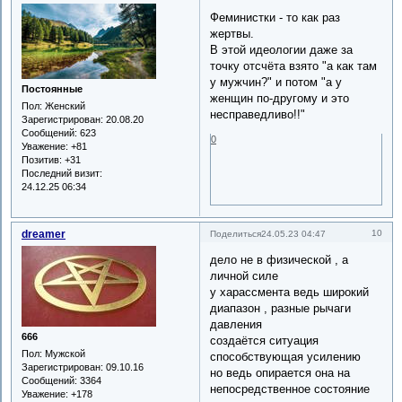
Феминистки - то как раз
жертвы.
В этой идеологии даже за
точку отсчёта взято "а как там
у мужчин?" и потом "а у
Постоянные
женщин по-другому и это
Пол:
Женский
несправедливо!!"
Зарегистрирован
: 20.08.20
Сообщений:
623
0
Уважение:
+81
Позитив:
+31
Последний визит:
24.12.25 06:34
dreamer
10
Поделиться
24.05.23 04:47
дело не в физической , а
личной силе
у харассмента ведь широкий
диапазон , разные рычаги
давления
666
создаётся ситуация
Пол:
Мужской
способствующая усилению
Зарегистрирован
: 09.10.16
но ведь опирается она на
Сообщений:
3364
непосредственное состояние
Уважение:
+178