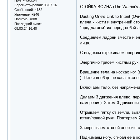
Пол:
Мужской
Зарегистрирован
: 08.07.16
СТОЙКА ВОИНА (The Warrior's 
Сообщений:
4132
Уважение:
+246
Dusting One's Link to Intent (
Позитив:
+808
плеча к кисти и внутренней ст
Последний визит:
"предлагаем" их перед собой 
08.03.24 16:40
Соединяем ладони вместе и эн
лица.
С выдохом стряхиваем энергию
Энергично трясем кистями рук.
Вращение тела на носках ног (
). Пятки вообще не касаются п
Включаем тело, без напряжен
Делаем 3 движения влево, пере
намерения). Затем 3 движения 
Отрываем пятку от земли, вытя
пятки/правой руки. Повторяем 
Зачерпываем стопой энергию сн
Поднимаем ногу, сгибая ее в к