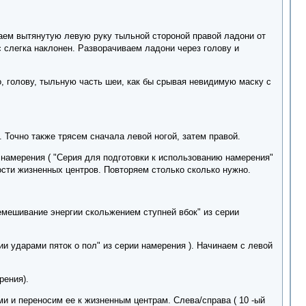
аживаем вытянутую левую руку тыльной стороной правой ладони от
ус слегка наклонен. Разворачиваем ладони через голову и
, голову, тыльную часть шеи, как бы срывая невидимую маску с
 Точно также трясем сначала левой ногой, затем правой.
 намерения ( "Серия для подготовки к использованию намерения"
кости жизненных центров. Повторяем столько сколько нужно.
ремешивание энергии скольжением ступней вбок" из серии
и ударами пяток о пол" из серии намерения ). Начинаем с левой
рения).
и и переносим ее к жизненным центрам. Слева/справа ( 10 -ый