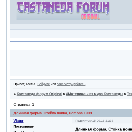
Объявление
Привет, Гость!
Войдите
или
зарегистрируйтесь
.
»
Кастанеда форум Original
»
#Материалы из мира Кастанеды
»
Те
Страница:
1
Длинная форма. Стойка воина, Pomona 1999
Viator
Поделиться
15.09.16 21:37
Постоянные
Длинная форма. Стойка воин