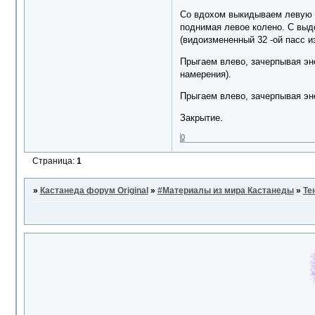
Со вдохом выкидываем левую р
поднимая левое колено. С выдо
(видоизмененный 32 -ой пасс и
Прыгаем влево, зачерпывая эне
намерения).
Прыгаем влево, зачерпывая эне
Закрытие.
0
Страница:
1
»
Кастанеда форум Original
»
#Материалы из мира Кастанеды
»
Те