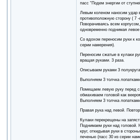
пасс "Подем энергии от ступне
Левым коленом наносим удар в
противоположную сторону ( 7 -
Поворачиваясь всем корпусом, 
одновременно поднимая левое 
Со вдохом переносим руки к ко
серии намерения).
Переносим сжатые в кулаки рук
вращая руками. 3 раза.
Описываем руками 3 полукруга 
Выполняем 3 толчка лопатками.
Помещаем левую руку перед со
обмахиваем головой как веером 
Выполняем 3 толчка лопатками.
Правая рука над левой. Повтор
Кулаки перекрещены на запясть
Поднимаем руки над головой. 
круг, откидывая руки в сторон
печенью (пасс 30 из серии нам