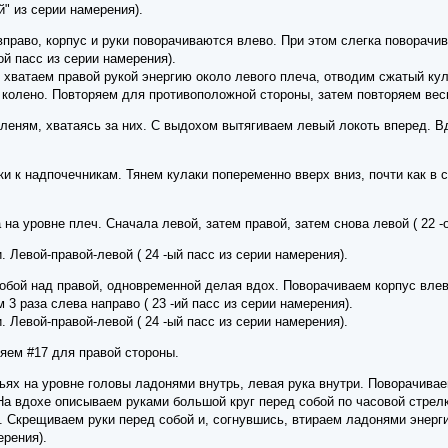
й" из серии намерения).
право, корпус и руки поворачиваются влево. При этом слегка поворачив
ой пасс из серии намерения).
хватаем правой рукой энергию около левого плеча, отводим сжатый кула
колено. Повторяем для противоположной стороны, затем повторяем весь
леням, хватаясь за них. С выдохом вытягиваем левый локоть вперед. Вд
и к надпочечникам. Тянем кулаки попеременно вверх вниз, почти как в се
на уровне плеч. Сначала левой, затем правой, затем снова левой ( 22 -о
 Левой-правой-левой ( 24 -ый пасс из серии намерения).
бой над правой, одновременной делая вдох. Поворачиваем корпус влево
3 раза слева направо ( 23 -ий пасс из серии намерения).
 Левой-правой-левой ( 24 -ый пасс из серии намерения).
яем #17 для правой стороны.
ях на уровне головы ладонями внутрь, левая рука внутри. Поворачивае
На вдохе описываем руками большой круг перед собой по часовой стрел
ы. Скрещиваем руки перед собой и, согнувшись, втираем ладонями энерг
ерения).