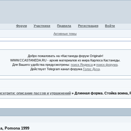
Форум
Участники
Правила
Регистрация
Войти
Активные темы
Добро пожаловать на «Кастанеда форум Original»!
WWW.CCASTANEDA.RU - архив материалов из мира Карлоса Кастанеды.
Для Вашего удобства предусмотрены:
поиск Яндекса
и
поиск форума
.
Действует Telegram канал форума
Голос Духа
.
нсегрити: описание пассов и упражнений
»
Длинная форма. Стойка воина, 
а, Pomona 1999