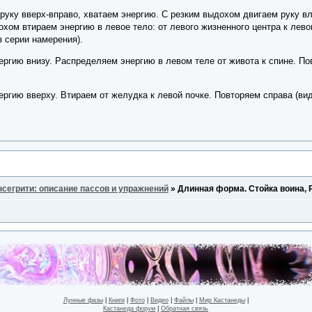
уку вверх-вправо, хватаем энергию. С резким выдохом двигаем руку вл
хом втираем энергию в левое тело: от левого жизненного центра к левом
з серии намерения).
ргию внизу. Распределяем энергию в левом теле от живота к спине. По
ргию вверху. Втираем от желудка к левой почке. Повторяем справа (вид
нсегрити: описание пассов и упражнений
»
Длинная форма. Стойка воина, 
Лунные фазы
|
Книги
|
Фото
|
Видео
|
Файлы
|
Мир Кастанеды
|
Кастанеда форум
|
Обратная связь