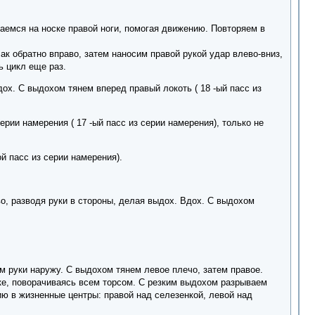
аемся на носке правой ноги, помогая движению. Повторяем в
к обратно вправо, затем наносим правой рукой удар влево-вниз,
 цикл еще раз.
ох. С выдохом тянем вперед правый локоть ( 18 -ый пасс из
рии намерения ( 17 -ый пасс из серии намерения), только не
й пасс из серии намерения).
, разводя руки в стороны, делая выдох. Вдох. С выдохом
м руки наружу. С выдохом тянем левое плечо, затем правое.
ке, поворачиваясь всем торсом. С резким выдохом разрываем
ию в жизненные центры: правой над селезенкой, левой над