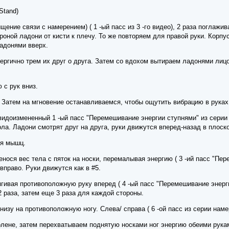
Stand)
Очищение связи с намерением) ( 1 -ый пасс из 3 -го видео), 2 раза погл
ороной ладони от кисти к плечу. То же повторяем для правой руки. Корп
ладонями вверх.
ергично трем их друг о друга. Затем со вдохом вытираем ладонями лицо
 с рук вниз.
 Затем на мгновение останавливаемся, чтобы ощутить вибрацию в руках.
видоизмененный 1 -ый пасс "Перемешивание энергии ступнями" из серии
ола. Ладони смотрят друг на друга, руки движутся вперед-назад в плос
ия мышц.
нося вес тела с пяток на носки, перемалывая энергию ( 3 -ий пасс "Пе
вправо. Руки движутся как в #5.
гивая противоположную руку вперед ( 4 -ый пасс "Перемешивание энерги
2 раза, затем еще 3 раза для каждой стороны.
изу на противоположную ногу. Слева/ справа ( 6 -ой пасс из серии наме
олене, затем перехватываем поднятую носками ног энергию обеими рукам