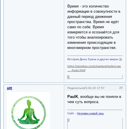
Время - это количество
информации в совокупности в
данный период движения
пространства. Время не идёт
само по себе. Время
измеряется и осознаётся для
того чтобы анализировать
изменения происходящие в
многомерном пространстве.
История Дона Хуана в других мирах )))
https://ranobes.com/chapters/perfect-wo
… -huan.html
0
ajtt
20
Поделиться
23.04.23 17:57
PaulK
, вообще вы не поняли в
чем суть вопроса.
Сайт -
Человек новой эры
0