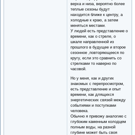
верха и низа, вероятно более
теплые сезоны будут
находится ближе к центру, а
холодные к краю, а затем
меняться местами.
У людей есть представление о
времени, как о стреле, о
шкале направленной из
прошлого в будущее и второе
сезонное ,повторяющееся по
кругу, если это сравнить со
стрелками то наверно по
часовой.
Но у меня, как и других
знакомых с перепросмотром,
есть представление и опыт
времени, как длящихся
энергетических связей между
событиями и поступками
человека.
Обычно я привожу аналогию с
глубоким каменным колодцем
полным воды, на разной
глубине может быть своя