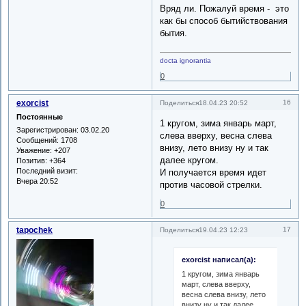
Вряд ли. Пожалуй время - это
как бы способ бытийствования
бытия.
docta ignorantia
0
exorcist
16
Поделиться
18.04.23 20:52
Постоянные
1 кругом, зима январь март,
Зарегистрирован
: 03.02.20
слева вверху, весна слева
Сообщений:
1708
внизу, лето внизу ну и так
Уважение:
+207
далее кругом.
Позитив:
+364
Последний визит:
И получается время идет
Вчера 20:52
против часовой стрелки.
0
tapochek
17
Поделиться
19.04.23 12:23
exorcist написал(а):
1 кругом, зима январь
март, слева вверху,
весна слева внизу, лето
внизу ну и так далее