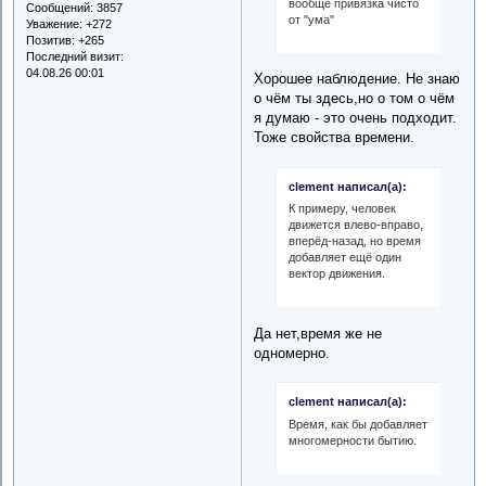
вообще привязка чисто
Сообщений:
3857
от "ума"
Уважение:
+272
Позитив:
+265
Последний визит:
04.08.26 00:01
Хорошее наблюдение. Не знаю
о чём ты здесь,но о том о чём
я думаю - это очень подходит.
Тоже свойства времени.
clement написал(а):
К примеру, человек
движется влево-вправо,
вперёд-назад, но время
добавляет ещё один
вектор движения.
Да нет,время же не
одномерно.
clement написал(а):
Время, как бы добавляет
многомерности бытию.