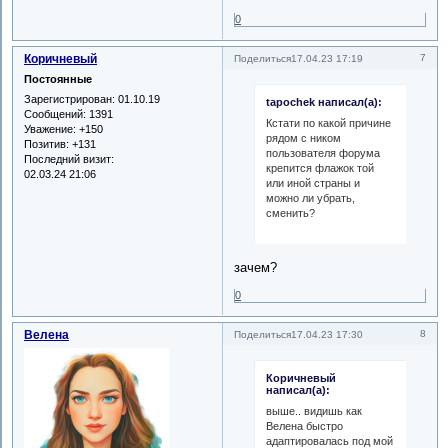
0
Коричневый
7
Поделиться
17.04.23 17:19
Постоянные
Зарегистрирован
: 01.10.19
tapochek написал(а):
Сообщений:
1391
Кстати по какой причине
Уважение:
+150
рядом с ником
Позитив:
+131
пользователя форума
Последний визит:
крепится флажок той
02.03.24 21:06
или иной страны и
можно ли убрать,
сменить?
зачем?
0
Велена
8
Поделиться
17.04.23 17:30
Коричневый
написал(а):
выше.. видишь как
Велена быстро
адаптировалась под мой