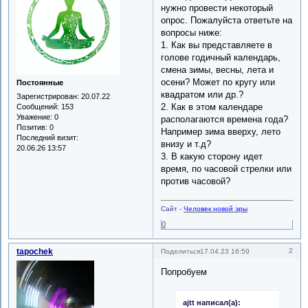
нужно провести некоторый
опрос. Пожалуйста ответьте на
вопросы ниже:
1. Как вы представляете в
голове годичный календарь,
смена зимы, весны, лета и
осени? Может по кругу или
Постоянные
квадратом или др.?
Зарегистрирован
: 20.07.22
2. Как в этом календаре
Сообщений:
153
Уважение:
0
располагаются времена года?
Позитив:
0
Например зима вверху, лето
Последний визит:
внизу и т.д?
20.06.26 13:57
3. В какую сторону идет
время, по часовой стрелки или
против часовой?
Сайт -
Человек новой эры
0
tapochek
2
Поделиться
17.04.23 16:59
Попробуем
ajtt написал(а):