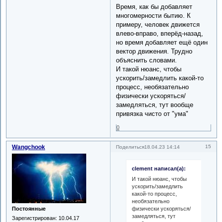
Время, как бы добавляет
многомерности бытию. К
примеру, человек движется
влево-вправо, вперёд-назад,
но время добавляет ещё один
вектор движения. Трудно
объяснить словами.
И такой нюанс, чтобы
ускорить/замедлить какой-то
процесс, необязательно
физически ускоряться/
замедляться, тут вообще
привязка чисто от "ума"
0
Wangchook
15
Поделиться
18.04.23 14:14
clement написал(а):
И такой нюанс, чтобы
ускорить/замедлить
какой-то процесс,
необязательно
физически ускоряться/
Постоянные
замедляться, тут
Зарегистрирован
: 10.04.17