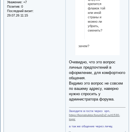
Уважение:
+7
крепится
Позитив:
0
флажок той
Последний визит:
или иной
29.07.26 11:15
страны и
можно ли
убрать,
сменить?
зачем?
Очевидно, что это вопрос
личных предпочтений в
оформлении, для комфортного
общения.
Видимо это вопрос не совсем
по вашему адресу, наверно
нужно спросить у
администратора форума.
Заходите в гости через vpn,
https://konstruktor.forum2x2.ru/t1530-
topic
а так же общение через личку,