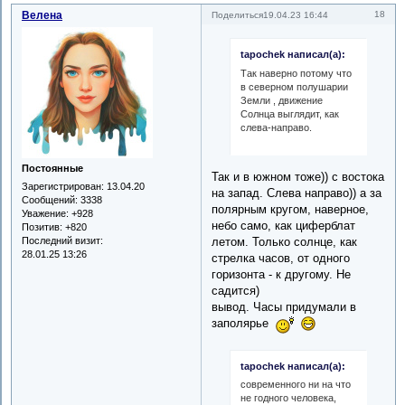
Велена
18
Поделиться
19.04.23 16:44
tapochek написал(а):
Так наверно потому что
в северном полушарии
Земли , движение
Солнца выглядит, как
слева-направо.
Постоянные
Так и в южном тоже)) с востока
Зарегистрирован
: 13.04.20
на запад. Слева направо)) а за
Сообщений:
3338
полярным кругом, наверное,
Уважение:
+928
небо само, как циферблат
Позитив:
+820
Последний визит:
летом. Только солнце, как
28.01.25 13:26
стрелка часов, от одного
горизонта - к другому. Не
садится)
вывод. Часы придумали в
заполярье
tapochek написал(а):
современного ни на что
не годного человека,