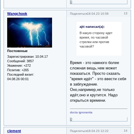
0
Wangchook
13
Поделиться
18.04.23 10:58
ajtt написал(а):
В какую сторону идет
время, по часовой
стрелки или против
часовой?
Постоянные
Зарегистрирован
: 10.04.17
Сообщений:
3857
Время - это намного более
Уважение:
+272
сложная вещь,чем может
Позитив:
+265
показаться. Просто сказать
Последний визит:
"время идёт" - это ввести себя
04.08.26 00:01
в заблуждение.
Оно,например,не только
идёт,оно и крутится. Надо
открыться времени.
docta ignorantia
0
clement
14
Поделиться
18.04.23 12:22