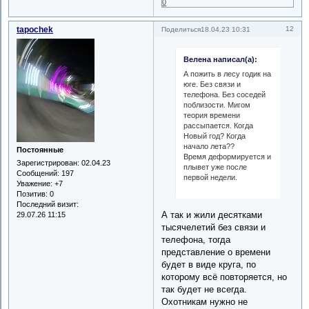
0
tapochek
12
Поделиться
18.04.23 10:31
Велена написал(а):
А пожить в лесу годик на
юге. Без связи и
телефона. Без соседей
поблизости. Мигом
теория времени
рассыпается. Когда
Новый год? Когда
начало лета??
Постоянные
Время деформируется и
Зарегистрирован
: 02.04.23
плывет уже после
Сообщений:
197
первой недели.
Уважение:
+7
Позитив:
0
Последний визит:
А так и жили десятками
29.07.26 11:15
тысячелетий без связи и
телефона, тогда
представление о времени
будет в виде круга, по
которому всё повторяется, но
так будет не всегда.
Охотникам нужно не