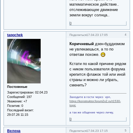
математическое действие..
отслеживающее движение
земли вокруг солнца..
0
tapochek
4
Поделиться
17.04.23 17:05
Коричневый
дзен-буддизмом
не увлекаешься, а то по
ответам похоже.
Кстати по какой причине рядом
с ником пользователя форума
крепится флажок той или иной
страны и можно ли убрать,
сменить?
Постоянные
Зарегистрирован
: 02.04.23
Сообщений:
197
Заходите в гости через vpn,
https://konstruktor.forum2x2.ru/t1530-
Уважение:
+7
topic
Позитив:
0
Последний визит:
а так же общение через личку,
29.07.26 11:15
0
Велена
5
Поделиться
17.04.23 17:15