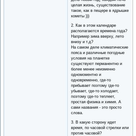
целая жизнь, существование
такое, как в пещере в ядрышке
кометы )))
2. Как в этом календаре
располагаются времена года?
Например зима вверху, лето
внизу и т.д?
На самом деле климатические
пояса и различные погодные
условия на планетке
существуют перманентно и
более менее неизменно
одномоментно и
одновременно, где-то
прибывает поэтому где-то
убывает, где-то холодает,
поэтому где-то теплеет,
простая физика и химия. А
сами названия - это просто
слова.
3. В какую сторону идет
время, по часовой стрелки или
против часовой?