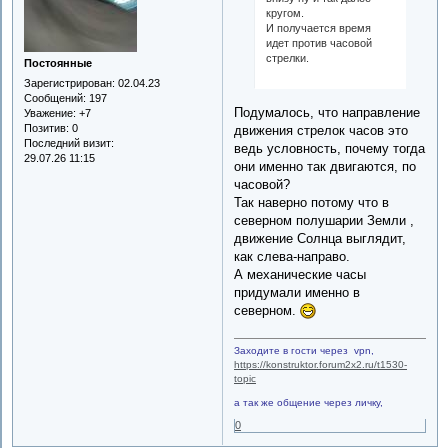
кругом.
И получается время
идет против часовой
стрелки.
Постоянные
Зарегистрирован
: 02.04.23
Сообщений:
197
Подумалось, что направление
Уважение:
+7
Позитив:
0
движения стрелок часов это
Последний визит:
ведь условность, почему тогда
29.07.26 11:15
они именно так двигаются, по
часовой?
Так наверно потому что в
северном полушарии Земли ,
движение Солнца выглядит,
как слева-направо.
А механические часы
придумали именно в
северном.
Заходите в гости через vpn,
https://konstruktor.forum2x2.ru/t1530-
topic
а так же общение через личку,
0