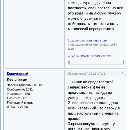
температура воды, своя
плотность, свой состав, но всё
это вода, и на любую глубину
можно спустится и
действовать там, это и есть
магический перепросмотр.
Заходите в гости через vpn,
https://konstruktor.forum2x2.ru/t1530-
topic
а так же общение через личку,
0
Коричневый
3
Поделиться
17.04.23 17:02
Постоянные
1. никак не представляю!..
Зарегистрирован
: 01.10.19
сейчас весна!)) чё её
Сообщений:
1391
представлять.. выйди на
Уважение:
+150
улицу.. сам увидешь..
Позитив:
+131
Последний визит:
2. все зависит от календаря...
02.03.24 21:06
если настенный.. то сверху в
низ.. настольный - с лева на
право...
3 время никуда не идет.. у
него нет ног.. время это