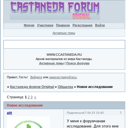
Форум
Участники
Правила
Регистрация
Войти
Активные темы
Объявление
WWW.CCASTANEDA.RU
Архив материалов из мира Кастанеды.
Активные темы
|
Поиск форума
Привет, Гость!
Войдите
или
зарегистрируйтесь
.
»
Кастанеда форум Original
»
Общалка
»
Новое исследование
Страница:
1
2
3
»
Новое исследование
ajtt
1
Поделиться
17.04.23 15:40
У меня к форумчанам
исследование. Для этого мне