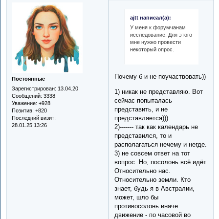
ajtt написал(а):
У меня к форумчанам
исследование. Для этого
мне нужно провести
некоторый опрос.
Почему б и не поучаствовать))
Постоянные
Зарегистрирован
: 13.04.20
1) никак не представляю. Вот
Сообщений:
3338
сейчас попыталась
Уважение:
+928
представить, и не
Позитив:
+820
представляется)))
Последний визит:
28.01.25 13:26
2)------- так как календарь не
представился, то и
располагаться нечему и негде.
3) не совсем ответ на тот
вопрос. Но, посолонь всё идёт.
Относительно нас.
Относительно земли. Кто
знает, будь я в Австралии,
может, шло бы
противосолонь.иначе
движение - по часовой во