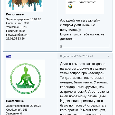
ответ.. - это "глисты"..
Постоянные
Зарегистрирован
: 13.04.20
Ах, какой же ты важный))
Сообщений:
3338
с миром уйти никак не
Уважение:
+928
получилось))
Позитив:
+820
Видать, мира тебе ой как не
Последний визит:
достает...
28.01.25 13:26
0
ajtt
9
Поделиться
17.04.23 17:41
Дело в том, что как-то давно
на другом форуме я задавал
такой вопрос про календарь.
Тогда ответов, тех которые я
ожидал, было много. У многих
календарь был круглый, как
астрологический. А вот сезоны
были по-разному размещены.
И движение времени у кого
Постоянные
было по часовой стрелки, а у
Зарегистрирован
: 20.07.22
кого против. У меня так: круг,
Сообщений:
153
Уважение:
0
вверху зима, далее против