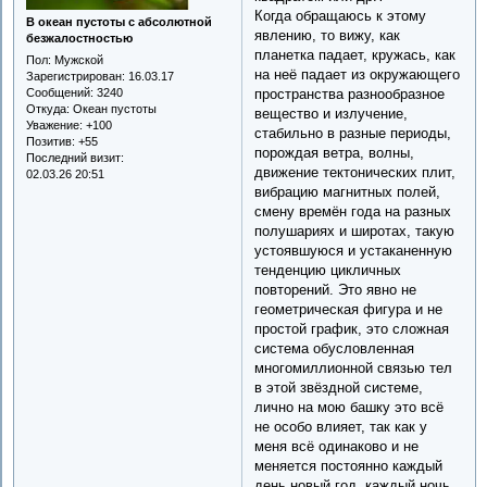
Когда обращаюсь к этому
В океан пустоты с абсолютной
явлению, то вижу, как
безжалостностью
планетка падает, кружась, как
Пол:
Мужской
на неё падает из окружающего
Зарегистрирован
: 16.03.17
Сообщений:
3240
пространства разнообразное
Откуда:
Океан пустоты
вещество и излучение,
Уважение:
+100
стабильно в разные периоды,
Позитив:
+55
порождая ветра, волны,
Последний визит:
движение тектонических плит,
02.03.26 20:51
вибрацию магнитных полей,
смену времён года на разных
полушариях и широтах, такую
устоявшуюся и устаканенную
тенденцию цикличных
повторений. Это явно не
геометрическая фигура и не
простой график, это сложная
система обусловленная
многомиллионной связью тел
в этой звёздной системе,
лично на мою башку это всё
не особо влияет, так как у
меня всё одинаково и не
меняется постоянно каждый
день новый год, каждый ночь