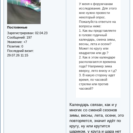
У меня к форумчанам
исследование. Для этого
мне нужно провести
некоторый опрос.
Пожалуйста ответьте на
вопросы ниже:
Постоянные
1. Как вы представляете
Зарегистрирован
: 02.04.23
в голове годичный
Сообщений:
197
календарь, смена зимы,
Уважение:
+7
весны, лета и осени?
Позитив:
0
Может по кругу или
Последний визит:
квадратом или др.?
29.07.26 11:15
2. Как в этом календаре
располагаются времена
года? Например зима
вверху, лето внизу и т.д?
3. В какую сторону идет
время, по часовой
стрелки или против
часовой?
Календарь связан, как и у
многих со сменой сезонов
зимы, весны, лета, осени, это
повторяется, значит идёт по
кругу, ну или крутится
шариком, у круга и шара нет