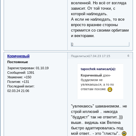
вселенной. Но всё от взгляда
зависит. От той точки, с
которой наблюдать.
А если не наблюдать, то все
впросто вразнве стороны
стремится со своими орбитами
и векторами.
0
Коричневый
6
Поделиться
17.04.23 17:15
Постоянные
Зарегистрирован
: 01.10.19
tapochek написал(а):
Сообщений:
1391
Коричневый
дзен-
Уважение:
+150
буддизмом не
Позитив:
+131
увлекаешься, а то по
Последний визит:
ответам похоже.
02.03.24 21:06
"увлекаюсь" шаманизмом.. не
строй иллюзий .. никогда
"буддист" так не ответит..)))
выше.. видишь как Велена
быстро адаптировалась под
мой ответ.. - это "глисты"..