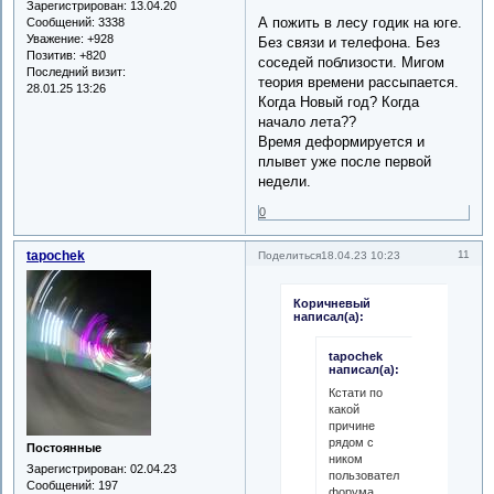
Зарегистрирован
: 13.04.20
А пожить в лесу годик на юге.
Сообщений:
3338
Уважение:
+928
Без связи и телефона. Без
Позитив:
+820
соседей поблизости. Мигом
Последний визит:
теория времени рассыпается.
28.01.25 13:26
Когда Новый год? Когда
начало лета??
Время деформируется и
плывет уже после первой
недели.
0
tapochek
11
Поделиться
18.04.23 10:23
Коричневый
написал(а):
tapochek
написал(а):
Кстати по
какой
причине
рядом с
Постоянные
ником
Зарегистрирован
: 02.04.23
пользователя
Сообщений:
197
форума