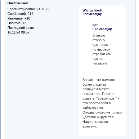
Постоянные
Зарегистрирован
: 21.11.22
Wangchook
Сообщений:
214
написал(а):
Уважение:
+10
Позитив:
+2
ajtt
Последний визит:
написал(а):
16.11.24 09:57
В какую
сторону
идет время,
по часовой
стрелки или
против
часовой?
Время - это намного
более сложная
вещь,чем может
показаться. Просто
сказать "время идёт" -
это ввести себя в
заблуждение.
Оно,например,не только
идёт,оно и крутится.
Надо открыться
времени.