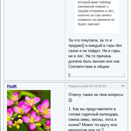
который даже таблицу
умножения помнит с
трудом отправить в лес,
конечно он там ничего
понимать во времени не
будет, одичает.
За что покупала, за то и
продаю)) а каждый в горы без
связи и не пойдет. Ни в горы,
ни в лес. На то причина
должна быть веская или зов.
Соответствие в общем.
0
PaulK
19
Поделиться
22.04.23 03:19
Отвечу также на твои вопросы
)))
1. Как вы представляете в
голове годичный календарь,
смена зимы, весны, лета и
осени? Может по кругу или
квадратом или др.?