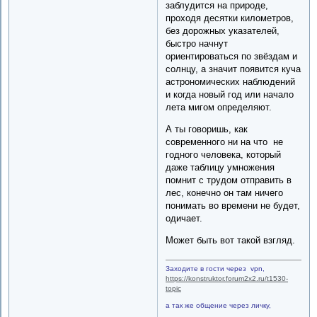
заблудится на природе,
проходя десятки километров,
без дорожных указателей,
быстро начнут
ориентироваться по звёздам и
солнцу, а значит появится куча
астрономических наблюдений
и когда новый год или начало
лета мигом определяют.
А ты говоришь, как
современного ни на что не
годного человека, который
даже таблицу умножения
помнит с трудом отправить в
лес, конечно он там ничего
понимать во времени не будет,
одичает.
Может быть вот такой взгляд.
Заходите в гости через vpn,
https://konstruktor.forum2x2.ru/t1530-
topic
а так же общение через личку,