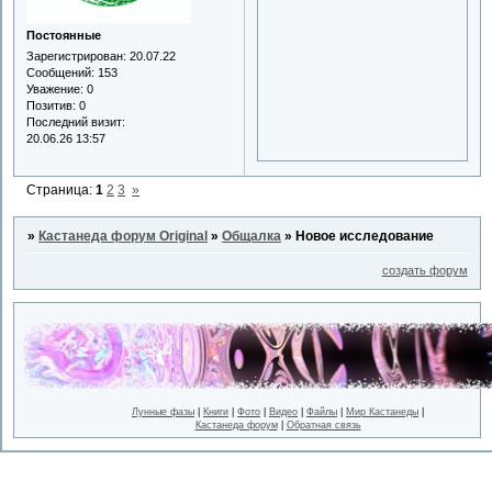
Постоянные
Зарегистрирован
: 20.07.22
Сообщений:
153
Уважение:
0
Позитив:
0
Последний визит:
20.06.26 13:57
Страница:
1
2
3
»
»
Кастанеда форум Original
»
Общалка
»
Новое исследование
создать форум
Лунные фазы
|
Книги
|
Фото
|
Видео
|
Файлы
|
Мир Кастанеды
|
Кастанеда форум
|
Обратная связь