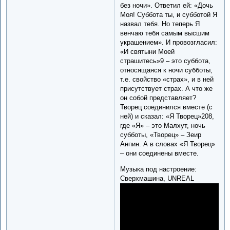
без ночи». Ответил ей: «Дочь
Моя! Суббота ты, и субботой Я
назвал тебя. Но теперь Я
венчаю тебя самым высшим
украшением». И провозгласил:
«И святыни Моей
страшитесь»9 – это суббота,
относящаяся к ночи субботы,
т.е. свойство «страх», и в ней
присутствует страх. А что же
он собой представляет?
Творец соединился вместе (с
ней) и сказал: «Я Творец»208,
где «Я» – это Малхут, ночь
субботы, «Творец» – Зеир
Анпин. А в словах «Я Творец»
– они соединены вместе.
Музыка под настроение:
Сверхмашина, UNREAL