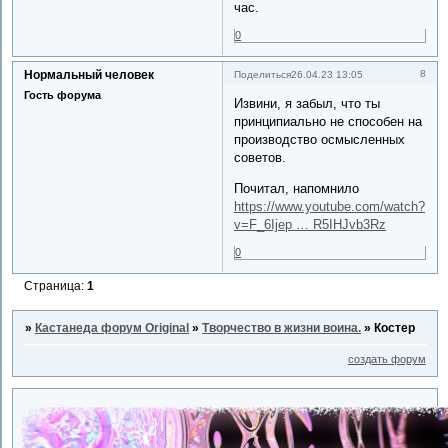
час.
0
Нормальный человек
8
Поделиться
26.04.23 13:05
Гость форума
Извини, я забыл, что ты
принципиально не способен на
производство осмысленных
советов.
Почитал, напомнило
https://www.youtube.com/watch?
v=F_6Ijep … R5IHJvb3Rz
0
Страница:
1
»
Кастанеда форум Original
»
Творчество в жизни воина.
»
Костер
создать форум