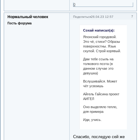
0
Нормальный человек
7
Поделиться
26.04.23 12:57
Гость форума
Сохай написал(а):
Японский городовой.
Это чё, стихи? Образы
поверхностны. Язык
скупой. Строй корявый.
Дам тебе ссыль на
толкового поэта (в
данном случае это
девушка)
Вслушивайся. Может
чёт усвоишь
Айгель Гайсина проект
АИГЕЛ
Оно выделяло тепло,
для примера
Иди, учись.
Спасибо, последую сей же