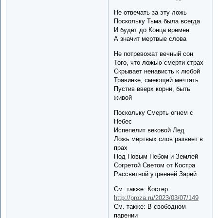
Не отвечать за эту ложь
Поскольку Тьма была всегда
И будет до Конца времен
А значит мертвые слова
Не потревожат вечный сон
Того, что ложью смерти страх
Скрывает ненависть к любой
Травинке, смеющей мечтать
Пустив вверх корни, быть
живой
Поскольку Смерть огнем с
Небес
Испепелит вековой Лед
Ложь мертвых слов развеет в
прах
Под Новым Небом и Землей
Согретой Светом от Костра
Рассветной утренней Зарей
См. также: Костер
http://proza.ru/2023/03/07/149
См. также: В свободном
парении