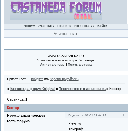
Форум
Участники
Правила
Регистрация
Войти
Активные темы
Объявление
WWW.CCASTANEDA.RU
Архив материалов из мира Кастанеды.
Активные темы
|
Поиск форума
Привет, Гость!
Войдите
или
зарегистрируйтесь
.
»
Кастанеда форум Original
»
Творчество в жизни воина.
»
Костер
Страница:
1
Костер
Нормальный человек
1
Поделиться
07.03.23 04:34
Гость форума
Костер
эпиграф