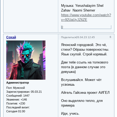
Музыка: Yerushalayim Shel
Zahav Naomi Shemer
https://www.youtube.com/watch?
v=92UaUyJZ6ZE
0
Сохай
6
Поделиться
26.04.23 12:45
Японский городовой. Это чё,
стихи? Образы поверхностны.
Язык скупой. Строй корявый.
Дам тебе ссыль на толкового
поэта (в данном случае это
девушка)
Вслушивайся. Может чёт
Администратор
усвоишь
Пол:
Мужской
Зарегистрирован
: 05.03.21
Айгель Гайсина проект АИГЕЛ
Сообщений:
1447
Уважение:
+146
Оно выделяло тепло, для
Позитив:
+230
примера
Последний визит:
Сегодня 01:00
Иди, учись.