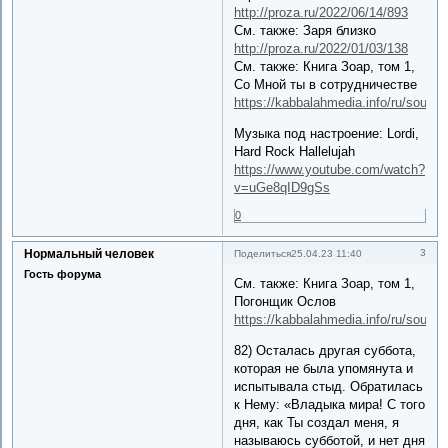
http://proza.ru/2022/06/14/893
См. также: Заря близко
http://proza.ru/2022/01/03/138
См. также: Книга Зоар, том 1,
Со Мной ты в сотрудничестве
https://kabbalahmedia.info/ru/sour
Музыка под настроение: Lordi,
Hard Rock Hallelujah
https://www.youtube.com/watch?
v=uGe8qID9gSs
0
Нормальный человек
3
Поделиться
25.04.23 11:40
Гость форума
См. также: Книга Зоар, том 1,
Погонщик Ослов
https://kabbalahmedia.info/ru/sour
82) Осталась другая суббота,
которая не была упомянута и
испытывала стыд. Обратилась
к Нему: «Владыка мира! С того
дня, как Ты создал меня, я
называюсь субботой, и нет дня