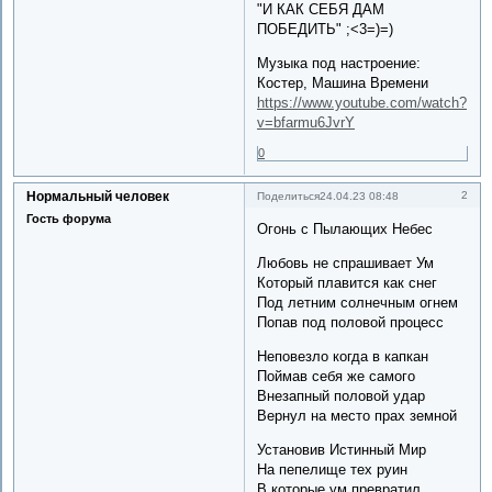
"И КАК СЕБЯ ДАМ
ПОБЕДИТЬ" ;<3=)=)
Музыка под настроение:
Костер, Машина Времени
https://www.youtube.com/watch?
v=bfarmu6JvrY
0
Нормальный человек
2
Поделиться
24.04.23 08:48
Гость форума
Огонь с Пылающих Небес
Любовь не спрашивает Ум
Который плавится как снег
Под летним солнечным огнем
Попав под половой процесс
Неповезло когда в капкан
Поймав себя же самого
Внезапный половой удар
Вернул на место прах земной
Установив Истинный Мир
На пепелище тех руин
В которые ум превратил