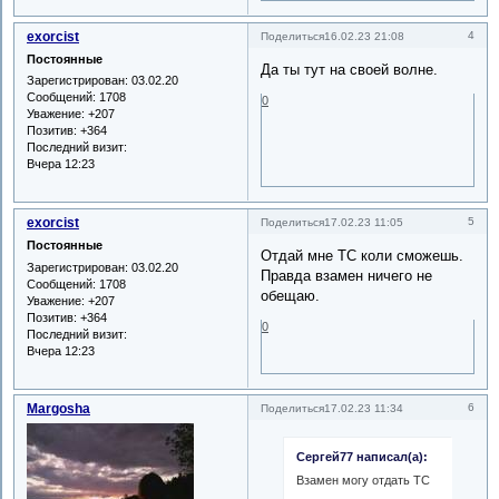
exorcist
4
Поделиться
16.02.23 21:08
Постоянные
Да ты тут на своей волне.
Зарегистрирован
: 03.02.20
Сообщений:
1708
0
Уважение:
+207
Позитив:
+364
Последний визит:
Вчера 12:23
exorcist
5
Поделиться
17.02.23 11:05
Постоянные
Отдай мне ТС коли сможешь.
Зарегистрирован
: 03.02.20
Правда взамен ничего не
Сообщений:
1708
обещаю.
Уважение:
+207
Позитив:
+364
0
Последний визит:
Вчера 12:23
Margosha
6
Поделиться
17.02.23 11:34
Сергей77 написал(а):
Взамен могу отдать ТС