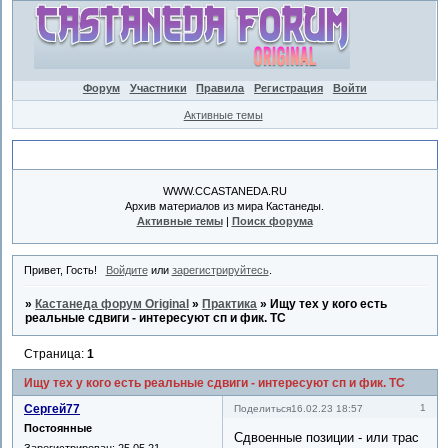
Форум
Участники
Правила
Регистрация
Войти
Активные темы
Объявление
WWW.CCASTANEDA.RU
Архив материалов из мира Кастанеды.
Активные темы
|
Поиск форума
Привет, Гость!
Войдите
или
зарегистрируйтесь
.
»
Кастанеда форум Original
»
Практика
»
Ищу тех у кого есть
реальные сдвиги - интересуют сп и фик. ТС
Страница:
1
Ищу тех у кого есть реальные сдвиги - интересуют сп и фик. ТС
Сергей77
1
Поделиться
16.02.23 18:57
Постоянные
Сдвоенные позиции - или трас
Зарегистрирован
: 25.05.21