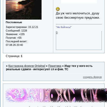
Да уж чего мелочиться, душу
свою бессмертную предложи.
Постоянные
Зарегистрирован
: 15.12.21
"Не бойтесь!"
Сообщений:
1228
0
Уважение:
+155
Позитив:
+55
Последний визит:
07.08.26 20:40
Страница:
1
»
Кастанеда форум Original
»
Практика
»
Ищу тех у кого есть
реальные сдвиги - интересуют сп и фик. ТС
создать форум