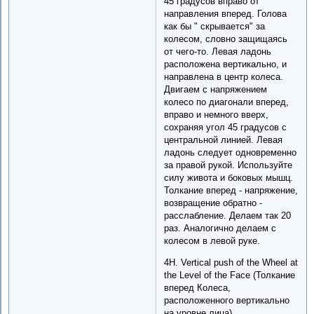
45 градусов вправо от
направления вперед. Голова
как бы " скрывается" за
колесом, словно защищаясь
от чего-то. Левая ладонь
расположена вертикально, и
направлена в центр колеса.
Двигаем с напряжением
колесо по диагонали вперед,
вправо и немного вверх,
сохраняя угол 45 градусов с
центральной линией. Левая
ладонь следует одновременно
за правой рукой. Используйте
силу живота и боковых мышц.
Толкание вперед - напряжение,
возвращение обратно -
расслабление. Делаем так 20
раз. Аналогично делаем с
колесом в левой руке.
4H. Vertical push of the Wheel at
the Level of the Face (Толкание
вперед Колеса,
расположенного вертикально
на уровне лица)