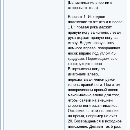
(Выталкивание энергии в
стороны от тела)
Вариант 1: Исходное
положение то же что и в пассе
1 L : правая рука держит
правую ногу за колено, левая
рука держит правую ногу за
стопу. Ведем правую ногу
немного вправо, поворачивая
носок вправо под углом 45
градусов. Перемещаем всю
конструкцию влево.
Выпрямляем ногу по
диагонали влево,
перехватывая левой рукой
голень правой ноги. При этом
поворачиваем правый носок
максимально влево для того,
чтобы связки на внешней
стороне ноги растягивались.
Остаемся в этом положении
на время, например на счет
20. Возвращаемся в исходное
положение. Делаем так 5 раз.