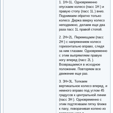
1. 1H+1L. Одновременно
опускаем колесо (пасс 1H ) и
правую стопу (пасс 1L ) вниз.
Поднимаем обратно только
колесо. Держа вверху колесо
неподвижно, делаем еще два
раза пасс 1L правой стопой.
2. 2H+2L. Перемещаем (пасс
2H ) с напряжением колесо
горизонтально вправо, следя
за ним глазами. Одновременно
с этим выпрямляем правую
ногу вперед (пасс 2L ).
Возвращаемся в исходное
положение. Повторяем все
движение еще раз.
3. 3H+3L. Толкаем
вертикальное колесо вперед, и
немного вправо под углом 45
градусов к центральной линии
(пасс 3H ). Одновременно с
этим подтягиваем пятку ближе
к паху, поворачивая колено из