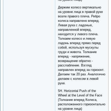
Держим колесо вертикально
на уровне лица в правой руке
возле правого плеча. Ребро
колеса направлено вперед.
Левая рука с ладонью,
направленной вперед,
находится у левого плеча.
Толкаем колесо и левую
ладонь вперед прямо перед
собой, используя мускулы
груди и живота. Толкание
вперед - напряжение,
возвращение обратно -
расслабление. Взгляд
направлен вперед за горизонт.
Делаем так 20 раз. Аналогично
делаем с колесом в левой
руке.
5H. Horizontal Push of the
Wheel at the Level of the Face
(Толкание вперед Колеса,
расположенного горизонтально
на уровне лица)