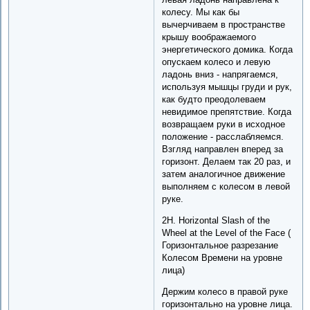
колесу. Мы как бы
вычерчиваем в пространстве
крышу воображаемого
энергетического домика. Когда
опускаем колесо и левую
ладонь вниз - напрягаемся,
используя мышцы груди и рук,
как будто преодолеваем
невидимое препятствие. Когда
возвращаем руки в исходное
положение - расслабляемся.
Взгляд направлен вперед за
горизонт. Делаем так 20 раз, и
затем аналогичное движение
выполняем с колесом в левой
руке.
2H. Horizontal Slash of the
Wheel at the Level of the Face (
Горизонтальное разрезание
Колесом Времени на уровне
лица)
Держим колесо в правой руке
горизонтально на уровне лица.