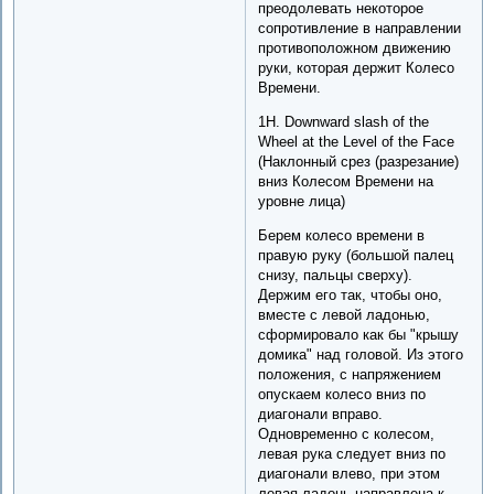
преодолевать некоторое
сопротивление в направлении
противоположном движению
руки, которая держит Колесо
Времени.
1H. Downward slash of the
Wheel at the Level of the Face
(Наклонный срез (разрезание)
вниз Колесом Времени на
уровне лица)
Берем колесо времени в
правую руку (большой палец
снизу, пальцы сверху).
Держим его так, чтобы оно,
вместе с левой ладонью,
сформировало как бы "крышу
домика" над головой. Из этого
положения, с напряжением
опускаем колесо вниз по
диагонали вправо.
Одновременно с колесом,
левая рука следует вниз по
диагонали влево, при этом
левая ладонь направлена к