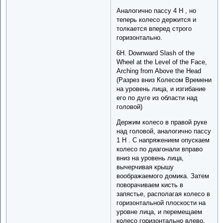
Аналогично пассу 4 H , но
теперь колесо держится и
толкается вперед строго
горизонтально.
6H. Downward Slash of the
Wheel at the Level of the Face,
Arching from Above the Head
(Разрез вниз Колесом Времени
на уровень лица, и изгибание
его по дуге из области над
головой)
Держим колесо в правой руке
над головой, аналогично пассу
1 H . С напряжением опускаем
колесо по диагонали вправо
вниз на уровень лица,
вычерчивая крышу
воображаемого домика. Затем
поворачиваем кисть в
запястье, располагая колесо в
горизонтальной плоскости на
уровне лица, и перемещаем
колесо горизонтально влево.