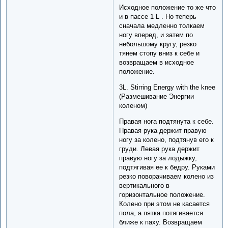
Исходное положение то же что
и в пассе 1 L . Но теперь
сначала медленно толкаем
ногу вперед, и затем по
небольшому кругу, резко
тянем стопу вниз к себе и
возвращаем в исходное
положение.
3L. Stirring Energy with the knee
(Размешивание Энергии
коленом)
Правая нога подтянута к себе.
Правая рука держит правую
ногу за колено, подтянув его к
груди. Левая рука держит
правую ногу за лодыжку,
подтягивая ее к бедру. Руками
резко поворачиваем колено из
вертикального в
горизонтальное положение.
Колено при этом не касается
пола, а пятка потягивается
ближе к паху. Возвращаем