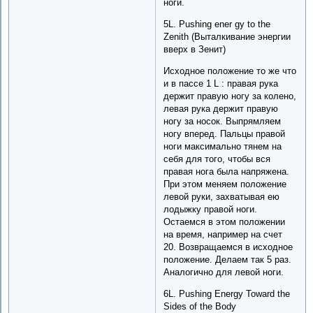
ноги.
5L. Pushing ener gy to the
Zenith (Выталкивание энергии
вверх в Зенит)
Исходное положение то же что
и в пассе 1 L : правая рука
держит правую ногу за колено,
левая рука держит правую
ногу за носок. Выпрямляем
ногу вперед. Пальцы правой
ноги максимально тянем на
себя для того, чтобы вся
правая нога была напряжена.
При этом меняем положение
левой руки, захватывая ею
лодыжку правой ноги.
Остаемся в этом положении
на время, например на счет
20. Возвращаемся в исходное
положение. Делаем так 5 раз.
Аналогично для левой ноги.
6L. Pushing Energy Toward the
Sides of the Body