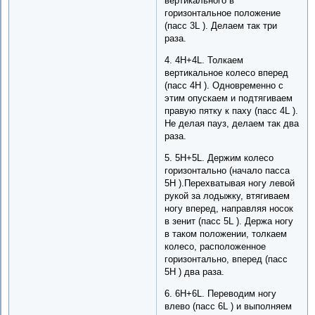
вертикального в
горизонтальное положение
(пасс 3L ). Делаем так три
раза.
4. 4H+4L. Толкаем
вертикальное колесо вперед
(пасс 4H ). Одновременно с
этим опускаем и подтягиваем
правую пятку к паху (пасс 4L ).
Не делая пауз, делаем так два
раза.
5. 5H+5L. Держим колесо
горизонтально (начало пасса
5H ).Перехватывая ногу левой
рукой за лодыжку, втягиваем
ногу вперед, направляя носок
в зенит (пасс 5L ). Держа ногу
в таком положении, толкаем
колесо, расположенное
горизонтально, вперед (пасс
5H ) два раза.
6. 6H+6L. Переводим ногу
влево (пасс 6L ) и выполняем