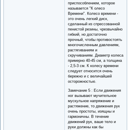
приспособлением, которое
называется "К олесо
Времени". Колесо времени -
это очень легкий диск,
сделанный из спрессованной
пенистой резины, чрезвычайно
гибкий, но достаточно
прочный, чтобы противостоять
многочисленным давлениям,
растягиваниям и
скручиваниям. Диаметр колеса
примерно 40-45 см, а толщина
- 2,5-3 см. К колесу времени
следует относится очень
бережно и с величайшей
осторожностью.
Замечание 5 : Если движения
ног вызывают мучительное
мускульное напряжение и
растяжение, то движения рук
очень простоты, изящны и
гармоничны. В течение
движений рук, ваше тело и
руки должны как бы