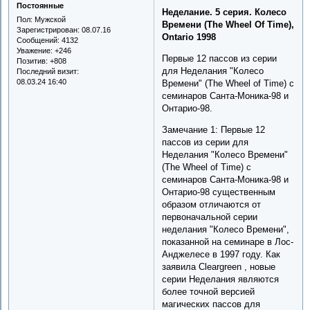
Постоянные
Неделание. 5 серия. Колесо
Пол:
Мужской
Времени (The Wheel Of Time),
Зарегистрирован
: 08.07.16
Ontario 1998
Сообщений:
4132
Уважение:
+246
Первые 12 пассов из серии
Позитив:
+808
для Неделания "Колесо
Последний визит:
08.03.24 16:40
Времени" (The Wheel of Time) с
семинаров Санта-Моника-98 и
Онтарио-98.
Замечание 1: Первые 12
пассов из серии для
Неделания "Колесо Времени"
(The Wheel of Time) с
семинаров Санта-Моника-98 и
Онтарио-98 существенным
образом отличаются от
первоначальной серии
неделания "Колесо Времени",
показанной на семинаре в Лос-
Анджелесе в 1997 году. Как
заявила Cleargreen , новые
серии Неделания являются
более точной версией
магических пассов для