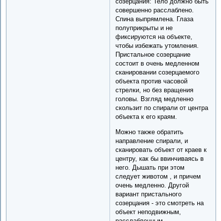
созерцания: Тело должно быть
совершенно расслаблено.
Спина выпрямлена. Глаза
полуприкрыты и не
фиксируются на объекте,
чтобы избежать утомления.
Пристальное созерцание
состоит в очень медленном
сканировании созерцаемого
объекта против часовой
стрелки, но без вращения
головы. Взгляд медленно
скользит по спирали от центра
объекта к его краям.
Можно также обратить
направление спирали, и
сканировать объект от краев к
центру, как бы ввинчиваясь в
него. Дышать при этом
следует животом , и причем
очень медленно. Другой
вариант пристального
созерцания - это смотреть на
объект неподвижным,
расслабленным,