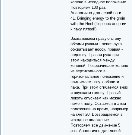
колено в исходное положение.
Повторяем 100 раз.
Аналогично для левой ноги.
4L. Bringing energy to the groin
with the Heel (Перенос энергии
к паху пяткой)
Захватываем правую стопу
обеими руками : левая рука
обхватывает носок, правая -
подошву. Правая рука при
этом находиться между
коленей. Поворачиваем колено
из вертикального в
горизонтальное положение и
прижимаем ногу к области
паха. При этом сгибаемся вниз
и опускаем голову. Правый
локоть опускаем как можно
ниже к полу. Остаемся в этом
положении на время, например
на счет 20. Возвращаемся в
исходное положение.
Повторяем все движение 5
раз. Аналогично для левой