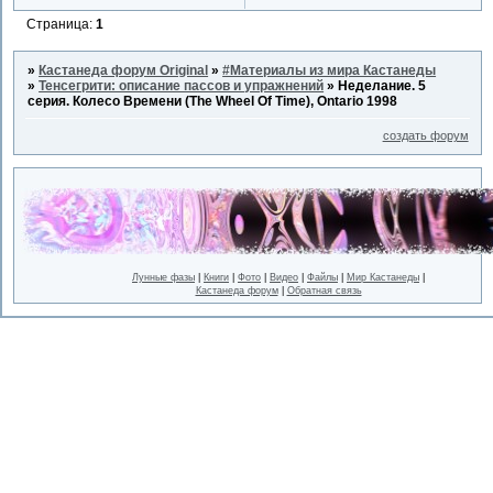
Страница:
1
»
Кастанеда форум Original
»
#Материалы из мира Кастанеды
»
Тенсегрити: описание пассов и упражнений
»
Неделание. 5
серия. Колесо Времени (The Wheel Of Time), Ontario 1998
создать форум
Лунные фазы
|
Книги
|
Фото
|
Видео
|
Файлы
|
Мир Кастанеды
|
Кастанеда форум
|
Обратная связь