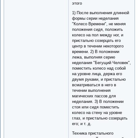
этого
1) После выполнения длинной
формы серии неделания
"Колесо Времени", не меняя
положения сидя, положить
колесо на пол между ног, и
пристально созерцать его
центр в течении некоторого
времени. 2) В положении
лежа, выполняя серию
неделания "Бегущий Человек",
поместить колесо над собой
на уровне лица, держа его
двумя руками, и пристально
всматриваться в него в
течении выполнения
магических пассов для
неделания. 3) В положении
стоя или сидя поместить
колесо на стену на уровне
глаз, и пристально созерцать
его; и т. д.
Техника пристального