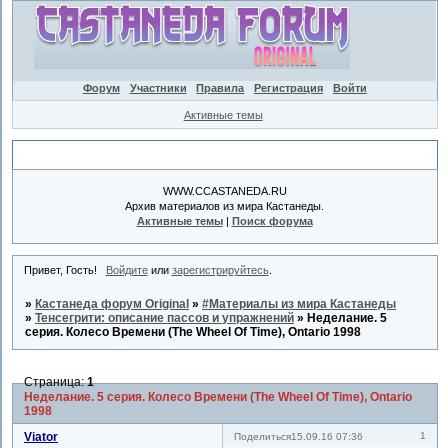
Форум
Участники
Правила
Регистрация
Войти
Активные темы
Объявление
WWW.CCASTANEDA.RU
Архив материалов из мира Кастанеды.
Активные темы
|
Поиск форума
Привет, Гость!
Войдите
или
зарегистрируйтесь
.
»
Кастанеда форум Original
»
#Материалы из мира Кастанеды
»
Тенсегрити: описание пассов и упражнений
»
Неделание. 5
серия. Колесо Времени (The Wheel Of Time), Ontario 1998
Страница:
1
Неделание. 5 серия. Колесо Времени (The Wheel Of Time), Ontario
1998
Viator
1
Поделиться
15.09.16 07:36