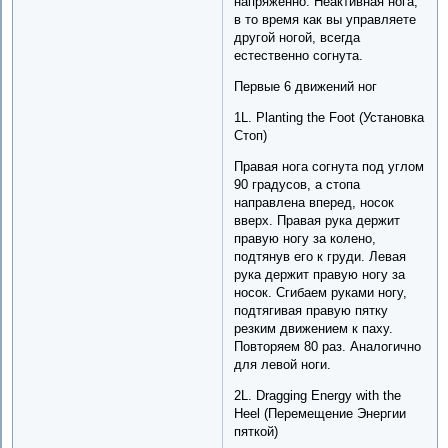
напряженно. Неактивная нога,
в то время как вы управляете
другой ногой, всегда
естественно согнута.
Первые 6 движений ног
1L. Planting the Foot (Установка
Стоп)
Правая нога согнута под углом
90 градусов, а стопа
направлена вперед, носок
вверх. Правая рука держит
правую ногу за колено,
подтянув его к груди. Левая
рука держит правую ногу за
носок. Сгибаем руками ногу,
подтягивая правую пятку
резким движением к паху.
Повторяем 80 раз. Аналогично
для левой ноги.
2L. Dragging Energy with the
Heel (Перемещение Энергии
пяткой)