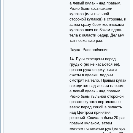
а левый кулак - над правым.
Резко бьем костяшками
кулаков (или тыльной
стороной кулаков) в стороны, и
затем сразу бьем костяшками
кулаков вниз по бокам вдоль
тела к области бедер. Делаем
так несколько раз.
Пауза. Расслабление.
14. Руки скрещены перед
грудью (но не касаются ее),
правая рука сверху, кисти
сжаты в кулаки, ладони
смотрят на тело. Правый кулак
находится над левым плечом,
а левый кулак - над правым.
Резко бьем тыльной стороной
правого кулака вертикально
вверх перед собой в область
над Центром принятия
решений. Сначала бьем 20 раз
правым кулаком, затем
меняем положение рук (теперь