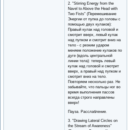
2. "Stirring Energy from the
Navel to Above the Head with
Two Fists" (Перемешивание
Энергии от пупка до головы с
помощью двух кулаков):
Правый кулак над головой и
смотрит вверх, левый кулак
над пупком и смотрит вниз на
тело - с резким ударом
меняем положение кулаков по
дуге (вдоль центральной
линии тела): теперь левый
кулак над головой и смотрит
вверх, а правый над пупком и
смотрит вниз на тело.
Повторяем несколько раз. Не
забывайте, что пальцы ног во
время выполнения пассов
всегда строго направлены
вверх!
Пауза. Расслабление.
3. "Drawing Lateral Circles on
the Stream of Awareness"