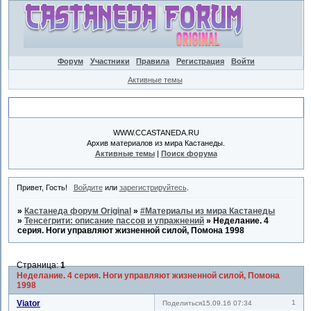
Форум
Участники
Правила
Регистрация
Войти
Активные темы
Объявление
WWW.CCASTANEDA.RU
Архив материалов из мира Кастанеды.
Активные темы
|
Поиск форума
Привет, Гость!
Войдите
или
зарегистрируйтесь
.
»
Кастанеда форум Original
»
#Материалы из мира Кастанеды
»
Тенсегрити: описание пассов и упражнений
»
Неделание. 4
серия. Ноги управляют жизненной силой, Помона 1998
Страница:
1
Неделание. 4 серия. Ноги управляют жизненной силой, Помона
1998
Viator
1
Поделиться
15.09.16 07:34