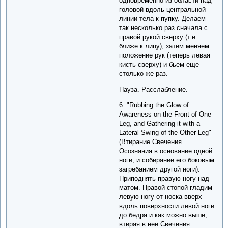
одновременно из области над
головой вдоль центральной
линии тела к пупку. Делаем
так несколько раз сначала с
правой рукой сверху (т.е.
ближе к лицу), затем меняем
положение рук (теперь левая
кисть сверху) и бьем еще
столько же раз.
Пауза. Расслабление.
6. "Rubbing the Glow of
Awareness on the Front of One
Leg, and Gathering it with a
Lateral Swing of the Other Leg"
(Втирание Свечения
Осознания в основание одной
ноги, и собирание его боковым
загребанием другой ноги):
Приподнять правую ногу над
матом. Правой стопой гладим
левую ногу от носка вверх
вдоль поверхности левой ноги
до бедра и как можно выше,
втирая в нее Свечения