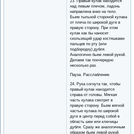
23. Правый кулак находится
над левым плечом, ладонь
направлена вниз на тело.
Бьем тыльной стороной кулака
от плеча по широкой дуге в
правую сторону. При этом
кулак как бы наносит
скользящий удар костяшками
пальцев по рту (или
подбородку) дубля.
Аналогично бьем левой рукой.
Делаем так поочередно
несколько раз.
Пауза. Расслабление.
24. Рука согнута так, чтобы
правый кулак находится
справа от головы. Мягкая
часть кулака смотрит в
правую сторону. Бьем мягкой
частью кулака по широкой
дуге в центр перед собой в
область шеи или ключицы
дубля. Сразу же аналогичным
образом бьем левой рукой.