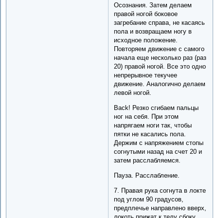
Осознания. Затем делаем
правой ногой боковое
загребание справа, не касаясь
пола и возвращаем ногу в
исходное положение.
Повторяем движение с самого
начала еще несколько раз (раз
20) правой ногой. Все это одно
непрерывное текучее
движение. Аналогично делаем
левой ногой.
Back! Резко сгибаем пальцы
ног на себя. При этом
напрягаем ноги так, чтобы
пятки не касались пола.
Держим с напряжением стопы
согнутыми назад на счет 20 и
затем расслабляемся.
Пауза. Расслабление.
7. Правая рука согнута в локте
под углом 90 градусов,
предплечье направлено вверх,
локоть прижат к телу сбоку.