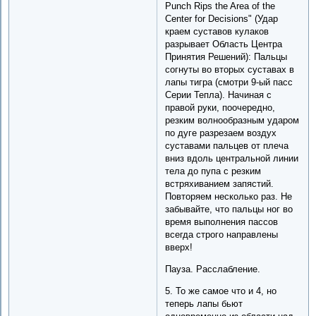
Punch Rips the Area of the
Center for Decisions" (Удар
краем суставов кулаков
разрывает Область Центра
Принятия Решений): Пальцы
согнуты во вторых суставах в
лапы тигра (смотри 9-ый пасс
Серии Тепла). Начиная с
правой руки, поочередно,
резким волнообразным ударом
по дуге разрезаем воздух
суставами пальцев от плеча
вниз вдоль центральной линии
тела до пупа с резким
встряхиванием запястий.
Повторяем несколько раз. Не
забывайте, что пальцы ног во
время выполнения пассов
всегда строго направлены
вверх!
Пауза. Расслабление.
5. То же самое что и 4, но
теперь лапы бьют