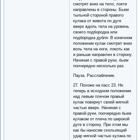
смотрят вниз на тело, локти
направлены в стороны. Бьем
тыльной стороной правого
кулака от живота по дуге
вверх вдоль тела на уровень
своего подбородка или
подбородка дубля. В конечном
положении кулак смотрит вниз
воль тела на ноги, локоть как
и раньше направлен в сторону.
Начиная с правой руки, бьем
поочередно несколько раз.
Пауза. Расслабление.
27. Похоже на пасс 23. Но
теперь в исходном положении
над левым плечом правый
кулак повернут своей мягкой
частью вверх. Начиная с
правой руки, поочередно бьем
кулаком от плеча по широкой
дуге в сторону. При этом мы
как бы наносим скользящий
удар мягкой частью кулака по