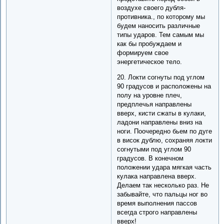
воздухе своего дубля-
противника., по которому мы
будем наносить различные
типы ударов. Тем самым мы
как бы пробуждаем и
формируем свое
энергетическое тело.
20. Локти согнуты под углом
90 градусов и расположены на
полу на уровне плеч,
предплечья направлены
вверх, кисти сжаты в кулаки,
ладони направлены вниз на
ноги. Поочередно бьем по дуге
в висок дублю, сохраняя локти
согнутыми под углом 90
градусов. В конечном
положении удара мягкая часть
кулака направлена вверх.
Делаем так несколько раз. Не
забывайте, что пальцы ног во
время выполнения пассов
всегда строго направлены
вверх!