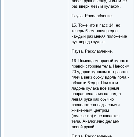
левая рука сверху) и бьем 20
раз вверх левым кулаком.
Пауза. Расслабление.
15. Тоже что и пасс 14, но
теперь бьем поочередно,
каждый раз меняя положение
рук перед грудью.
Пауза. Расслабление.
16. Помещаем правый кулак с
правой стороны тела. Наносим
20 ударов кулаком от правого
плеча вниз сбоку вдоль пола к
области бедер. При этом
ладонь кулака все время
направлена вниз на пол, а
левая рука как обычно
расположена над левыми
жизненным центром
(селезенка) и не касается
тела. Аналогично делаем
левой рукой.
Пауза. Расслабление.