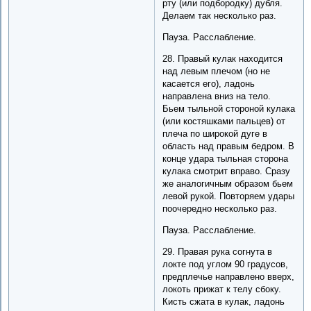
рту (или подбородку) дубля.
Делаем так несколько раз.
Пауза. Расслабление.
28. Правый кулак находится
над левым плечом (но не
касается его), ладонь
направлена вниз на тело.
Бьем тыльной стороной кулака
(или костяшками пальцев) от
плеча по широкой дуге в
область над правым бедром. В
конце удара тыльная сторона
кулака смотрит вправо. Сразу
же аналогичным образом бьем
левой рукой. Повторяем удары
поочередно несколько раз.
Пауза. Расслабление.
29. Правая рука согнута в
локте под углом 90 градусов,
предплечье направлено вверх,
локоть прижат к телу сбоку.
Кисть сжата в кулак, ладонь