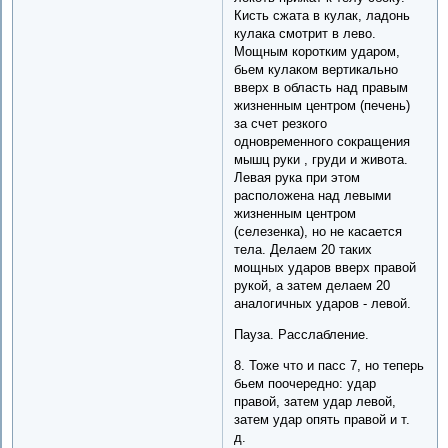
Кисть сжата в кулак, ладонь
кулака смотрит в лево.
Мощным коротким ударом,
бьем кулаком вертикально
вверх в область над правым
жизненным центром (печень)
за счет резкого
одновременного сокращения
мышц руки , груди и живота.
Левая рука при этом
расположена над левыми
жизненным центром
(селезенка), но не касается
тела. Делаем 20 таких
мощных ударов вверх правой
рукой, а затем делаем 20
аналогичных ударов - левой.
Пауза. Расслабление.
8. Тоже что и пасс 7, но теперь
бьем поочередно: удар
правой, затем удар левой,
затем удар опять правой и т.
д.