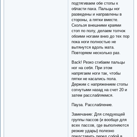
подтягиваем обе стопы к
области паха. Пальцы ног
разведены и направлены в
стороны, а пятки вместе.
Скользя внешними краями
стоп по полу, делаем толчок
обоими ногами вниз до тех пор
пока ноги полностью не
вытянутся вдоль мата.
Повторяем несколько раз.
Back! Резко сгибаем пальцы
ног на себя. При этом
напрягаем ноги так, чтобы
пятки не касались пола.
Держим с напряжением стопы
согнутыми назад на счет 20 и
затем расслабляемся.
Пауза. Расслабление.
Замечание: Для следующей
группы пассов (и вообще для
всех пассов, где выполняются
резкие удары) полезно
представить перед собой в