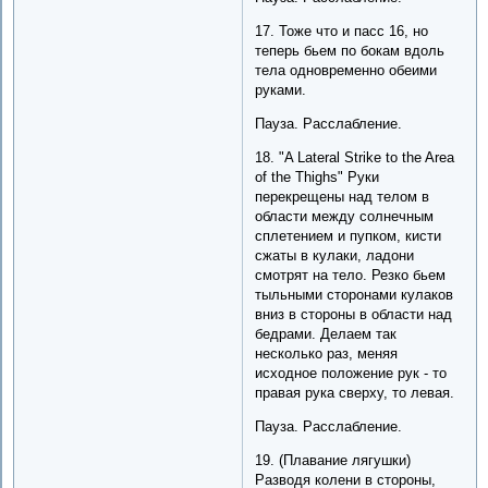
17. Тоже что и пасс 16, но
теперь бьем по бокам вдоль
тела одновременно обеими
руками.
Пауза. Расслабление.
18. "A Lateral Strike to the Area
of the Thighs" Руки
перекрещены над телом в
области между солнечным
сплетением и пупком, кисти
сжаты в кулаки, ладони
смотрят на тело. Резко бьем
тыльными сторонами кулаков
вниз в стороны в области над
бедрами. Делаем так
несколько раз, меняя
исходное положение рук - то
правая рука сверху, то левая.
Пауза. Расслабление.
19. (Плавание лягушки)
Разводя колени в стороны,