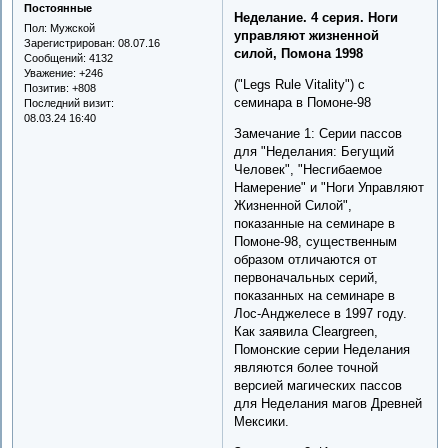
Постоянные
Неделание. 4 серия. Ноги
Пол:
Мужской
управляют жизненной
Зарегистрирован
: 08.07.16
силой, Помона 1998
Сообщений:
4132
Уважение:
+246
("Legs Rule Vitality") с
Позитив:
+808
семинара в Помоне-98
Последний визит:
08.03.24 16:40
Замечание 1: Серии пассов
для "Неделания: Бегущий
Человек", "Несгибаемое
Намерение" и "Ноги Управляют
Жизненной Силой",
показанные на семинаре в
Помоне-98, существенным
образом отличаются от
первоначальных серий,
показанных на семинаре в
Лос-Анджелесе в 1997 году.
Как заявила Cleargreen,
Помонские серии Неделания
являются более точной
версией магических пассов
для Неделания магов Древней
Мексики.