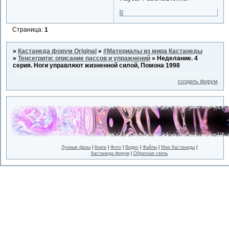
0
Страница:
1
»
Кастанеда форум Original
»
#Материалы из мира Кастанеды
»
Тенсегрити: описание пассов и упражнений
»
Неделание. 4
серия. Ноги управляют жизненной силой, Помона 1998
создать форум
Лунные фазы
|
Книги
|
Фото
|
Видео
|
Файлы
|
Мир Кастанеды
|
Кастанеда форум
|
Обратная связь