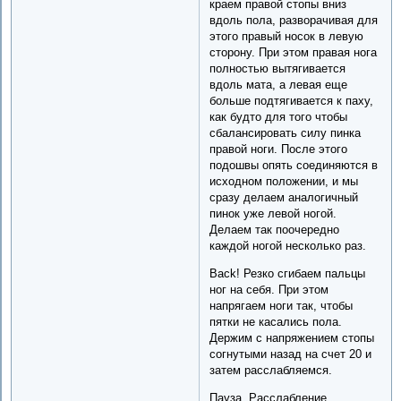
краем правой стопы вниз
вдоль пола, разворачивая для
этого правый носок в левую
сторону. При этом правая нога
полностью вытягивается
вдоль мата, а левая еще
больше подтягивается к паху,
как будто для того чтобы
сбалансировать силу пинка
правой ноги. После этого
подошвы опять соединяются в
исходном положении, и мы
сразу делаем аналогичный
пинок уже левой ногой.
Делаем так поочередно
каждой ногой несколько раз.
Back! Резко сгибаем пальцы
ног на себя. При этом
напрягаем ноги так, чтобы
пятки не касались пола.
Держим с напряжением стопы
согнутыми назад на счет 20 и
затем расслабляемся.
Пауза. Расслабление.