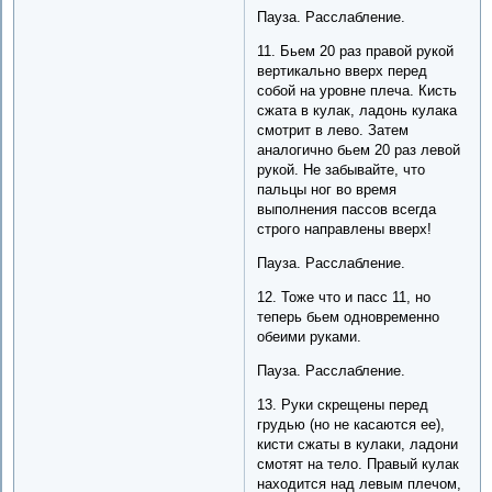
Пауза. Расслабление.
11. Бьем 20 раз правой рукой
вертикально вверх перед
собой на уровне плеча. Кисть
сжата в кулак, ладонь кулака
смотрит в лево. Затем
аналогично бьем 20 раз левой
рукой. Не забывайте, что
пальцы ног во время
выполнения пассов всегда
строго направлены вверх!
Пауза. Расслабление.
12. Тоже что и пасс 11, но
теперь бьем одновременно
обеими руками.
Пауза. Расслабление.
13. Руки скрещены перед
грудью (но не касаются ее),
кисти сжаты в кулаки, ладони
смотят на тело. Правый кулак
находится над левым плечом,