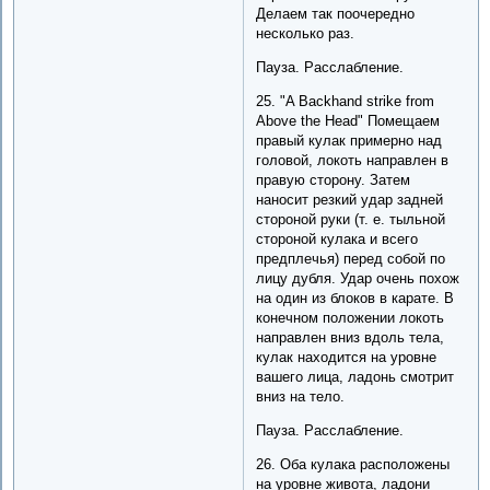
Делаем так поочередно
несколько раз.
Пауза. Расслабление.
25. "A Backhand strike from
Above the Head" Помещаем
правый кулак примерно над
головой, локоть направлен в
правую сторону. Затем
наносит резкий удар задней
стороной руки (т. е. тыльной
стороной кулака и всего
предплечья) перед собой по
лицу дубля. Удар очень похож
на один из блоков в карате. В
конечном положении локоть
направлен вниз вдоль тела,
кулак находится на уровне
вашего лица, ладонь смотрит
вниз на тело.
Пауза. Расслабление.
26. Оба кулака расположены
на уровне живота, ладони