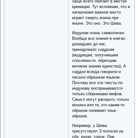
чаще всего обитает в местах
кремации. Тут вспомним, что в
нагвализме важное место
играет смерть воина при
жизни. Это оно. Это Шива.
Индуизм очень символичен.
Вообще все знания в книгах,
дошедших до нас,
принадлежат сиддхам
(мудрецам, получившим
способности, обретшим
великое знание единства). А
сиддхи всегда говорили и
писали образным языком.
Поэтому все эти тексты по
индуизму воспринимаются
только сборниками мифов.
Смысл могут раскрыть только
монахи или те, кто каким-то
образом понимает язык
образов.
Например, у Шивы
присутствуют 3 полоски на
лбу, руках, горле. Они