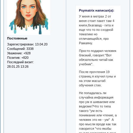
Psymatrix написал(а):
У меня в метрах 2 от
меня стоит пакет там 4
книги,бхагавад - гита и
еще что то по сходной
тематике но
Постоянные
отличающейся, про
Рамаяну.
Зарегистрирован
: 13.04.20
Сообщений:
3338
Просто подарил человек
Уважение:
+928
близкий, говорит:"Вот
Позитив:
+820
обязательно читай как
Последний визит:
учебник".
28.01.25 13:26
После прочтения 19
страниц я изучил гуны и
на этом масштаб
обучения стих.
Не попадалась ли
случайна информация
про ум в шиваизме или
ведизме?Что то типа
такого "ум есть
понимание или чтение, а
человек это не - ум" А
про мысли вроде как так
говорится "что якобы