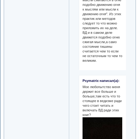
мысли сжигаются в огне
подобно движению огня
к мыслям или мысли к
движению огня". Из этих
практик или методов
следует то что можно
приложить их на деле.
ВД и в самом деле
движется подобно огню
сжигая мысли,а само
состояние тишины
считается чем то если
не остаточным то чем то
великим.
Psymatrix написал(а):
Мое любопытство меня
держит все больше и
больше,там есть что то
стоящее в ведизме ради
чего стоит читать и
включать ВД ради этих
книг?