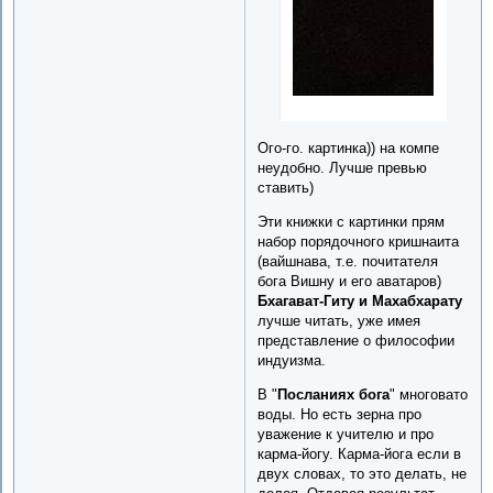
Ого-го. картинка)) на компе
неудобно. Лучше превью
ставить)
Эти книжки с картинки прям
набор порядочного кришнаита
(вайшнава, т.е. почитателя
бога Вишну и его аватаров)
Бхагават-Гиту и Махабхарату
лучше читать, уже имея
представление о философии
индуизма.
В "
Посланиях бога
" многовато
воды. Но есть зерна про
уважение к учителю и про
карма-йогу. Карма-йога если в
двух словах, то это делать, не