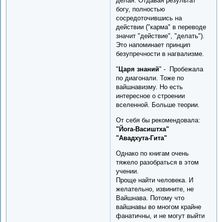
делая. Отдавая результат
богу, полностью
сосредоточившись на
действии ("карма" в переводе
значит "действие", "делать").
Это напоминает принцип
безупречности в нагвализме.
"
Царя знаний
" - Пробежала
по диагонали. Тоже по
вайшнавизму. Но есть
интересное о строении
вселенной. Больше теории.
От себя бы рекомендовала:
"Йога-Васиштха"
"Авадхута-Гита"
Однако по книгам очень
тяжело разобраться в этом
учении.
Проще найти человека. И
желательно, извините, не
Вайшнава. Потому что
вайшнавы во многом крайне
фанатичны, и не могут выйти