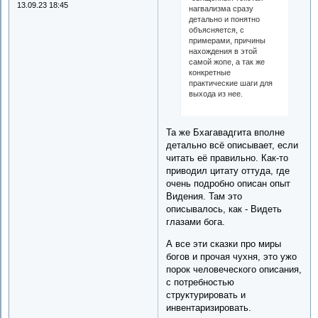
13.09.23 18:45
нагвализма сразу
детально и понятно
объясняется, с
примерами, причины
нахождения в этой
самой жопе, а так же
конкретные
практические шаги для
выхода из нее.
Та же Бхагавадгита вполне
детально всё описывает, если
читать её правильно. Как-то
приводил цитату оттуда, где
очень подробно описан опыт
Видения. Там это
описывалось, как - Видеть
глазами бога.
А все эти сказки про миры
богов и прочая чухня, это ужо
порок человеческого описания,
с потребностью
структурировать и
инвентаризировать.