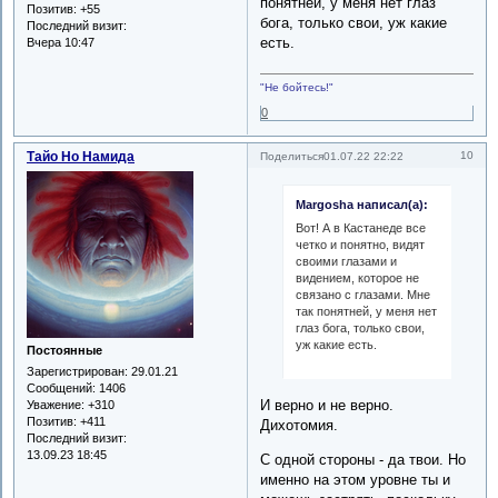
понятней, у меня нет глаз
Позитив:
+55
бога, только свои, уж какие
Последний визит:
есть.
Вчера 10:47
"Не бойтесь!"
0
Тайо Но Намида
10
Поделиться
01.07.22 22:22
Margosha написал(а):
Вот! А в Кастанеде все
четко и понятно, видят
своими глазами и
видением, которое не
связано с глазами. Мне
так понятней, у меня нет
глаз бога, только свои,
уж какие есть.
Постоянные
Зарегистрирован
: 29.01.21
Сообщений:
1406
И верно и не верно.
Уважение:
+310
Позитив:
+411
Дихотомия.
Последний визит:
13.09.23 18:45
С одной стороны - да твои. Но
именно на этом уровне ты и