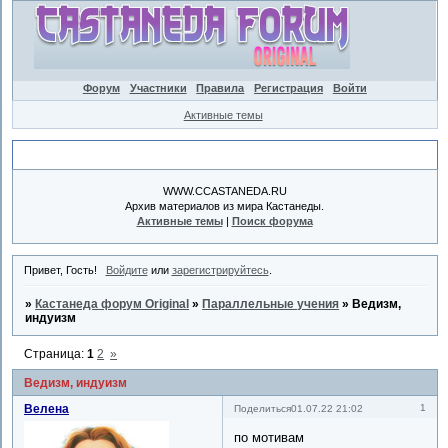
Форум
Участники
Правила
Регистрация
Войти
Активные темы
Объявление
WWW.CCASTANEDA.RU
Архив материалов из мира Кастанеды.
Активные темы
|
Поиск форума
Привет, Гость!
Войдите
или
зарегистрируйтесь
.
»
Кастанеда форум Original
»
Параллельные учения
»
Ведизм,
индуизм
Страница:
1
2
»
Ведизм, индуизм
Велена
1
Поделиться
01.07.22 21:02
по мотивам