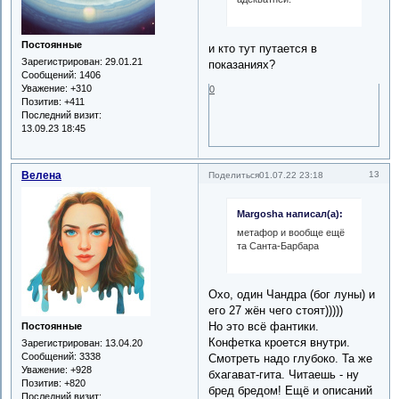
Постоянные
и кто тут путается в
Зарегистрирован
: 29.01.21
показаниях?
Сообщений:
1406
Уважение:
+310
0
Позитив:
+411
Последний визит:
13.09.23 18:45
Велена
13
Поделиться
01.07.22 23:18
Margosha написал(а):
метафор и вообще ещё
та Санта-Барбара
Охо, один Чандра (бог луны) и
его 27 жён чего стоят)))))
Но это всё фантики.
Постоянные
Конфетка кроется внутри.
Зарегистрирован
: 13.04.20
Сообщений:
3338
Смотреть надо глубоко. Та же
Уважение:
+928
бхагават-гита. Читаешь - ну
Позитив:
+820
бред бредом! Ещё и описаний
Последний визит: