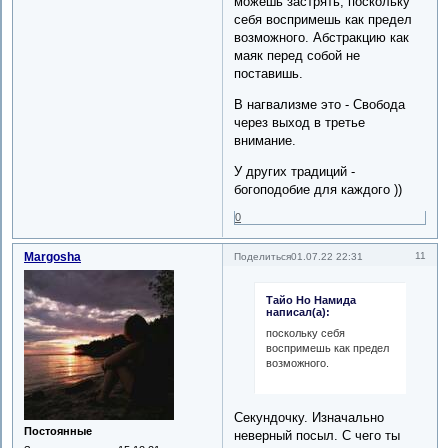
можешь застрять, поскольку
себя воспримешь как предел
возможного. Абстракцию как
маяк перед собой не
поставишь.
В нагвализме это - Свобода
через выход в третье
внимание.
У других традиций -
богоподобие для каждого ))
0
Margosha
11
Поделиться
01.07.22 22:31
Тайо Но Намида
написал(а):
поскольку себя
воспримешь как предел
возможного.
Секундочку. Изначально
Постоянные
неверный посыл. С чего ты