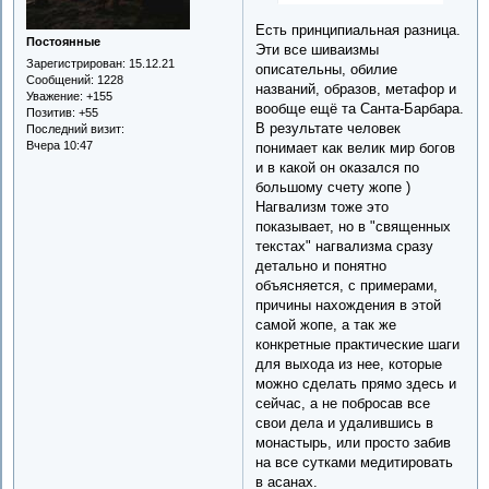
Есть принципиальная разница.
Постоянные
Эти все шиваизмы
Зарегистрирован
: 15.12.21
описательны, обилие
Сообщений:
1228
названий, образов, метафор и
Уважение:
+155
вообще ещё та Санта-Барбара.
Позитив:
+55
В результате человек
Последний визит:
Вчера 10:47
понимает как велик мир богов
и в какой он оказался по
большому счету жопе )
Нагвализм тоже это
показывает, но в "священных
текстах" нагвализма сразу
детально и понятно
объясняется, с примерами,
причины нахождения в этой
самой жопе, а так же
конкретные практические шаги
для выхода из нее, которые
можно сделать прямо здесь и
сейчас, а не побросав все
свои дела и удалившись в
монастырь, или просто забив
на все сутками медитировать
в асанах.