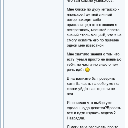
что там сам,не успокоюсь.
Мне ближе по духу китайско -
японское.Там мой личный
ветер находит себе
пристанище,а этого знания я
остерегаюсь, масштаб пласта
знаний столь мощный, что я не
смогу осилить его по причине
одной мне известной.
Мне хватило знания о том что
есть гуны,я просто не понимаю
тебя, но частично знаю о чем
речь идёт
В нагвализме бы проверить
хотя бы часть на себе уже пол
жизни уйдёт на это,если не
вся.
Я понимаю что выбор уже
сделан, куда деватся?Бросать
все и идти изучать ведизм?
Наврядли.
Я могу тебе расписать про то