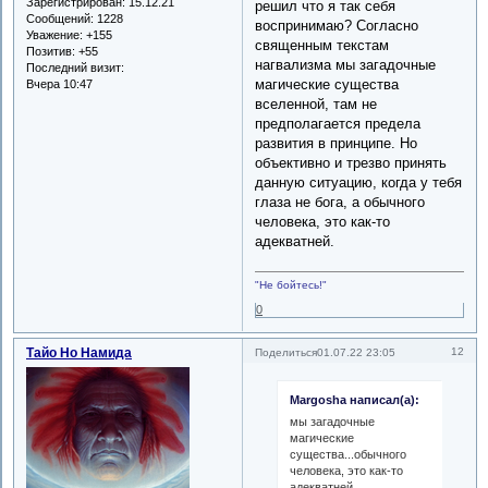
Зарегистрирован
: 15.12.21
решил что я так себя
Сообщений:
1228
воспринимаю? Согласно
Уважение:
+155
священным текстам
Позитив:
+55
нагвализма мы загадочные
Последний визит:
магические существа
Вчера 10:47
вселенной, там не
предполагается предела
развития в принципе. Но
объективно и трезво принять
данную ситуацию, когда у тебя
глаза не бога, а обычного
человека, это как-то
адекватней.
"Не бойтесь!"
0
Тайо Но Намида
12
Поделиться
01.07.22 23:05
Margosha написал(а):
мы загадочные
магические
существа...обычного
человека, это как-то
адекватней.