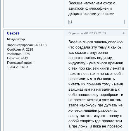
Вообще нагуализм схож с
азиатсой философией и
дхармическими учениями.
+1
Секрет
4
Поделиться
01.07.22 21:59
Модератор
Велена много знаешь,спасибо
Зарегистрирован
: 26.11.18
что создала эту тему,я как бы
Сообщений:
2298
так сказать внутренне
Уважение:
+130
сопротивляюсь ведизму,
Позитив:
+142
Последний визит:
индуизму - уже много времени
16.04.26 14:03
с тех пор как эти книги лежат в
пакете но я так и не смог себя
пересилить что бы начать
читать их причина тому - меня
вайшнавизм из нагвализма к
себе наполовину перебросит и
не постесняется,я уже на том
этапе нахожусь где думать не
хочется лишний раз,сейчас
начну читать, изучать начну с
собой спорить где правда там
а где ложь, и пока не проверю