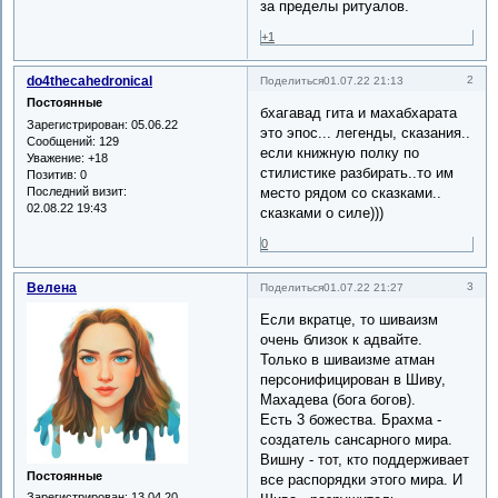
за пределы ритуалов.
+1
do4thecahedronical
2
Поделиться
01.07.22 21:13
Постоянные
бхагавад гита и махабхарата
Зарегистрирован
: 05.06.22
это эпос... легенды, сказания..
Сообщений:
129
если книжную полку по
Уважение:
+18
стилистике разбирать..то им
Позитив:
0
Последний визит:
место рядом со сказками..
02.08.22 19:43
сказками о силе)))
0
Велена
3
Поделиться
01.07.22 21:27
Если вкратце, то шиваизм
очень близок к адвайте.
Только в шиваизме атман
персонифицирован в Шиву,
Махадева (бога богов).
Есть 3 божества. Брахма -
создатель сансарного мира.
Вишну - тот, кто поддерживает
Постоянные
все распорядки этого мира. И
Зарегистрирован
: 13.04.20