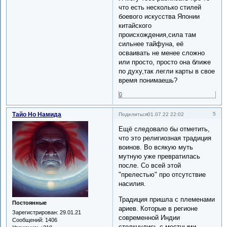
что есть несколько стилей
боевого искусства Японии
китайского
происхождения,сила там
сильнее тайфуна, её
осваивать не менее сложно
или просто, просто она ближе
по духу,так легли карты в свое
время понимаешь?
0
Тайо Но Намида
5
Поделиться
01.07.22 22:02
Ещё следовало бы отметить,
что это религиозная традиция
воинов. Во всякую муть
мутную уже превратилась
после. Со всей этой
"прелестью" про отсутствие
насилия.
Традиция пришла с племенами
Постоянные
ариев. Которые в регионе
Зарегистрирован
: 29.01.21
современной Индии
Сообщений:
1406
столкнулись с местными