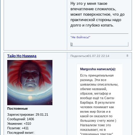
Ну это у меня такое
впечатление сложилось,
может поверхностное, что до
практической стороны надо
долго и глубоко копать.
"Не бойтесь!"
0
Тайо Но Намида
8
Поделиться
01.07.22 22:14
Margosha написал(а):
Есть принципиальная
разница. Эти все
шиваизмы описательны,
обилие названий,
образов, метафор и
вообще ещё та Санта-
Барбара. В результате
человек понимает как
Постоянные
велик мир богов и в
Зарегистрирован
: 29.01.21
какой он оказался по
Сообщений:
1406
большому счету жопе )
Уважение:
+310
Нагвализм тоже это
Позитив:
+411
показывает, но в
Последний визит:
"священных текстах"