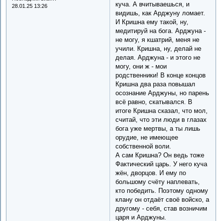
куча. А вчитываешься, и
28.01.25 13:26
видишь, как Арджуну ломает.
И Кришна ему такой, ну,
медитируй на бога. Арджуна -
не могу, я кшатрий, меня не
учили. Кришна, ну, делай не
делая. Арджуна - и этого не
могу, они ж - мои
родственники! В конце концов
Кришна два раза повышал
осознание Арджуны, но парень
всё равно, скатывался. В
итоге Кришна сказал, что мол,
считай, что эти люди в глазах
бога уже мертвы, а ты лишь
орудие, не имеющее
собственной воли.
А сам Кришна? Он ведь тоже
Фактический царь. У него куча
жён, дворцов. И ему по
большому счёту наплевать,
кто победить. Поэтому одному
клану он отдаёт своё войско, а
другому - себя, став возничим
царя и Арджуны.