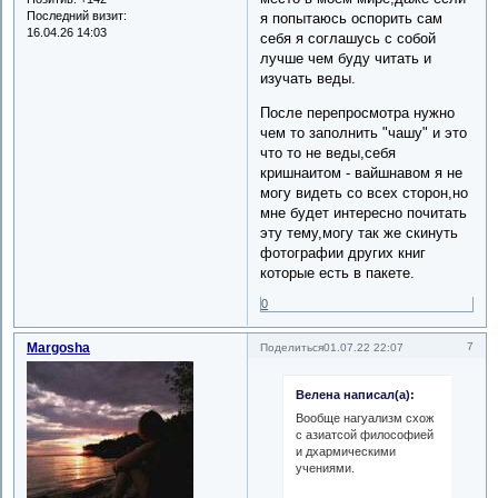
Последний визит:
я попытаюсь оспорить сам
16.04.26 14:03
себя я соглашусь с собой
лучше чем буду читать и
изучать веды.
После перепросмотра нужно
чем то заполнить "чашу" и это
что то не веды,себя
кришнаитом - вайшнавом я не
могу видеть со всех сторон,но
мне будет интересно почитать
эту тему,могу так же скинуть
фотографии других книг
которые есть в пакете.
0
Margosha
7
Поделиться
01.07.22 22:07
Велена написал(а):
Вообще нагуализм схож
с азиатсой философией
и дхармическими
учениями.