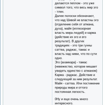
делаются пеплом - это уже
символ того, что весь мир эго
- тлен.
Далее полоски обозначают,
что над Шивой не властны эго
(отделение себя от атмана,
духа), майя (иллюзорная
власть мира людей) и карма
(действие из эго и его
результат). В других
традициях - это три гунны
саттва, раджас, тамас и
власть над ними, что по сути
одно.
Эго (ахамкара) - тамас
(невежество, которое мешает
увидеть единство с атманом)
Карма - раджас. Действие и
следующий за ним результат.
Майя - саттва. Или постижение
природы мира и оттого
постоянная легкость.
0Ну и еще очень много
интересного.