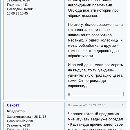
Уважение:
+310
Позитив:
+411
негроидными племенами.
Последний визит:
Отсюда все эти истории про
13.09.23 18:45
чёрных демонов.
По итогу, более современная в
технологическом плане
цивилизация поработила
местных. У одних колесницы и
металообработка, а другие -
камень, кость и дерево едва
обрабатывали.
И по сей день, если посмореть
на индуса, то ты увидишь
удивительную градацию цвета
кожи. От негроида до
европеоида.
0
Секрет
6
Поделиться
01.07.22 22:06
Модератор
Человек который предложил
Зарегистрирован
: 26.11.18
мне изучать веды,уже опоздал
Сообщений:
2298
- Кастанеда прочно занял свое
Уважение:
+130
место в моем мире,даже если
Позитив:
+142