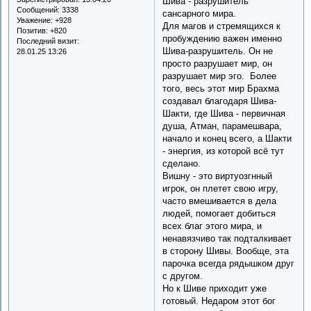
Шива - разрушитель
Сообщений:
3338
сансарного мира.
Уважение:
+928
Для магов и стремящихся к
Позитив:
+820
пробуждению важен именно
Последний визит:
Шива-разрушитель. Он не
28.01.25 13:26
просто разрушает мир, он
разрушает мир эго. Более
того, весь этот мир Брахма
создавал благодаря Шива-
Шакти, где Шива - первичная
душа, Атман, парамешвара,
начало и конец всего, а Шакти
- энергия, из которой всё тут
сделано.
Вишну - это виртуозгнный
игрок, он плетет свою игру,
часто вмешивается в дела
людей, помогает добиться
всех благ этого мира, и
ненавязчиво так подталкивает
в сторону Шивы. Вообще, эта
парочка всегда рядышком друг
с другом.
Но к Шиве приходит уже
готовый. Недаром этот бог