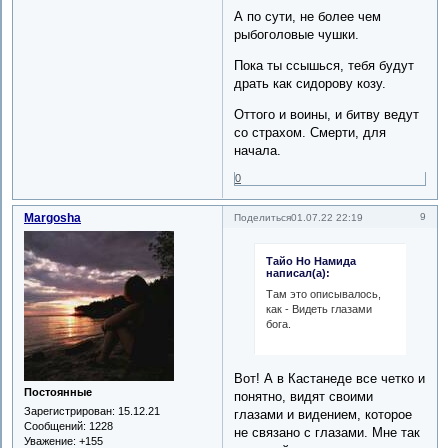
А по сути, не более чем
рыбоголовые чушки.
Пока ты ссышься, тебя будут
драть как сидорову козу.
Оттого и воины, и битву ведут
со страхом. Смерти, для
начала.
0
Margosha
9
Поделиться
01.07.22 22:19
Тайо Но Намида
написал(а):
Там это описывалось,
как - Видеть глазами
бога.
Вот! А в Кастанеде все четко и
Постоянные
понятно, видят своими
Зарегистрирован
: 15.12.21
глазами и видением, которое
Сообщений:
1228
не связано с глазами. Мне так
Уважение:
+155