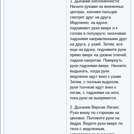
1. Дыхание Бесконечности:
Начало руками на жизненных
центрах, кончики пальцев
смотрят друг на друга.
Медленно, на вдохе,
поднимают руки вверх и к
голове в полукруге, окончивая
ладонями направленными друг
на друга, у ушей. Затем, все
еще на вдохе, поднимите руки
прямо вверх на уровне плечей,
ладони напротив. Повернуть
руки ладонями вверх. Начните
выдыхать, когда руки
медленно идут вниз к ушам.
Затем, с полным выдохом,
руки толчком идут вниз к
ногам, с ладонями на ноги,
пока руки не выпрямятся.
2. Дыхание Верхом Легких:
Руки внизу по сторонам на
циновке. Положите руки на
бедра. Ведите руки вверх по
тела с медленным,