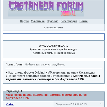
Форум
Участники
Правила
Регистрация
Войти
Активные темы
Объявление
WWW.CCASTANEDA.RU
Архив материалов из мира Кастанеды.
Активные темы
|
Поиск форума
Привет, Гость!
Войдите
или
зарегистрируйтесь
.
»
Кастанеда форум Original
»
#Материалы из мира Кастанеды
»
Тенсегрити: описание пассов и упражнений
»
Магические пассы
неделания, заметки с семинара в Лос-Анджелесе 1997
Страница:
1
Магические пассы неделания, заметки с семинара в Лос-
Анджелесе 1997
Viator
1
Поделиться
15.09.16 05:45