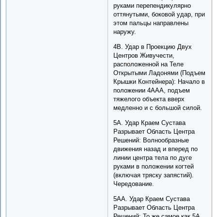
руками перепендикулярно
оттянутыми, боковой удар, при
этом пальцы направлены
наружу.
4B. Удар в Проекцию Двух
Центров Живучести,
расположенной на Теле
Открытыми Ладонями (Подъем
Крышки Контейнера): Начало в
положении 4AAA, подъем
тяжелого объекта вверх
медленно и с большой силой.
5A. Удар Краем Сустава
Разрывает Область Центра
Решений: Волнообразные
движения назад и вперед по
линии центра тела по дуге
руками в положении когтей
(включая тряску запястий).
Чередование.
5AA. Удар Краем Сустава
Разрывает Область Центра
Решений: То же самое как 5A,