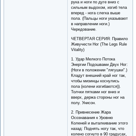
рука и ноги по дуге вниз с
сильным выдохом, изгиб тела
вперед - нога слегка выше
пола. (Пальцы ноги указывают
в направлении ноги.)
Чередование.
ЧЕТВЕРТАЯ СЕРИЯ: Правило
Живучести Ног (The Legs Rule
Vitality)
1. Удар Мелкого Потока
Энергии Подошвами Двух Ног:
(Ноги в положении "лягушки".)
Кладут внешний край ног так,
чтобы мизинцы коснулись
пола (колени изгибаются)).
Толчки пятками ног вниз и
вверх, держа стороны ног на
полу. Унисон.
2. Привнесение Жара
Осознавания к Уровню
Коленей и выталкивание этого
назад: Поднять ногу так, что
колено согнуто в 90 градусах,