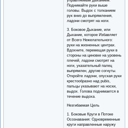
управляемым дыханием.
Поднимайте руки выше
головы. Выдох с толканием
рук вниз до выпрямления,
ладони смотрят на ноги.
3. Боковое Дыхание, или
Дыхание, которое Избавляет
от Всего Нежелательного:
руки на жизненных центрах.
Вдохните, перемещая руки в
стороны на циновке на уровень
плечей, ладони смотрят на
ноги, указательный палец
выпрямлен, другие согнуты.
Откройте ладони, опуская руки
крестообразно над pubis,
пальцы указывают на носки,
выдох. Голова поднимается в
течение выдоха.
Незгибаемая Цель
1. Боковые Круги в Потоке
Осознавания: Одновременные
круги направленные наружу