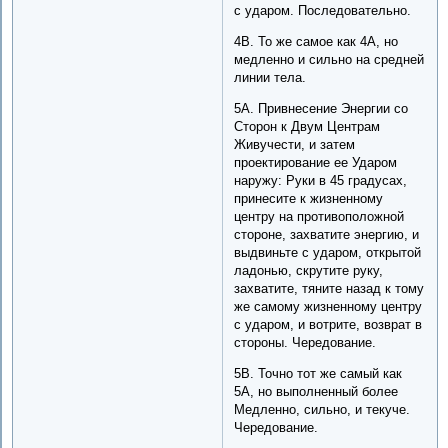
с ударом. Последовательно.
4B. То же самое как 4A, но
медленно и сильно на средней
линии тела.
5A. Привнесение Энергии со
Сторон к Двум Центрам
Живучести, и затем
проектирование ее Ударом
наружу: Руки в 45 градусах,
принесите к жизненному
центру на противоположной
стороне, захватите энергию, и
выдвиньте с ударом, открытой
ладонью, скрутите руку,
захватите, тяните назад к тому
же самому жизненному центру
с ударом, и вотрите, возврат в
стороны. Чередование.
5B. Точно тот же самый как
5A, но выполненный более
Медленно, сильно, и текуче.
Чередование.