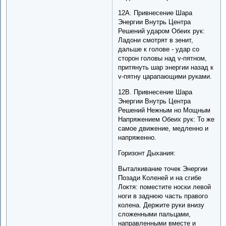
12A. Привнесение Шара
Энергии Внутрь Центра
Решений ударом Обеих рук:
Ладони смотрят в зенит,
дальше к голове - удар со
сторон головы над v-пятном,
притянуть шар энергии назад к
v-пятну царапающими руками.
12B. Привнесение Шара
Энергии Внутрь Центра
Решений Нежным но Мощным
Напряжением Обеих рук: То же
самое движение, медленно и
напряженно.
Горизонт Дыхания:
Выталкивание точек Энергии
Позади Коленей и на сгибе
Локтя: поместите носки левой
ноги в заднюю часть правого
колена. Держите руки внизу
сложенными пальцами,
направленными вместе и