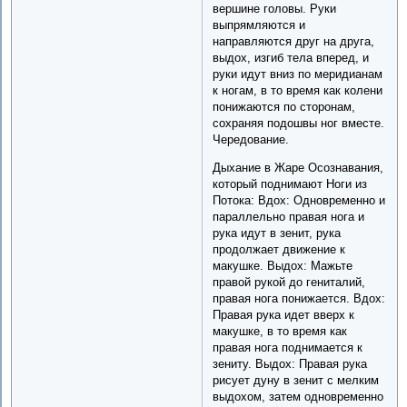
вершине головы. Руки
выпрямляются и
направляются друг на друга,
выдох, изгиб тела вперед, и
руки идут вниз по меридианам
к ногам, в то время как колени
понижаются по сторонам,
сохраняя подошвы ног вместе.
Чередование.
Дыхание в Жаре Осознавания,
который поднимают Ноги из
Потока: Вдох: Одновременно и
параллельно правая нога и
рука идут в зенит, рука
продолжает движение к
макушке. Выдох: Мажьте
правой рукой до гениталий,
правая нога понижается. Вдох:
Правая рука идет вверх к
макушке, в то время как
правая нога поднимается к
зениту. Выдох: Правая рука
рисует дуну в зенит с мелким
выдохом, затем одновременно