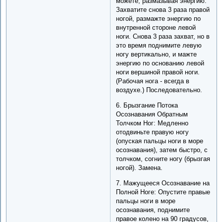
можете, размазывая энергию.
Захватите снова 3 раза правой
ногой, размажте энергию по
внутренной стороне левой
ноги. Снова 3 раза захват, но в
это время поднимите левую
ногу вертикально, и мажте
энергию по основанию левой
ноги вершиной правой ноги.
(Рабочая нога - всегда в
воздухе.) Последовательно.
6. Брызгание Потока
Осознавания Обратным
Толчком Ног: Медленно
отодвиньте правую ногу
(опуская пальцы ноги в море
осознавания), затем быстро, с
толчком, согните ногу (брызгая
ногой). Замена.
7. Мажущееся Осознавание на
Полной Ноге: Опустите правые
пальцы ноги в море
осознавания, поднимите
правое колено на 90 градусов,