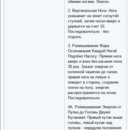
обеими ногами. Унисон.
2. Вертикальная Нога: Нога
указывает на зенит согнутой
ступней, затем носки вверх и
держатся на счет 10.
Последовательно - без
отдыха.
3. Размешивание Жара
Осознавания Каждой Ногой
Подобно Насосу: Прямая нога
вверх и вниз без касания пола
30 раз. Захват энергии от
коленной чашечки до талии,
правая нога на левую и
поворот в сторону, сохраняя
плечи на полу, энергия
распространяется на почки.
Последовательно.
4A. Размешивание Энергии от
Пупка до Головы Двумя
Кулаками: Правый кулак выше
головы, левый кулак над
пупком - чередуем положения