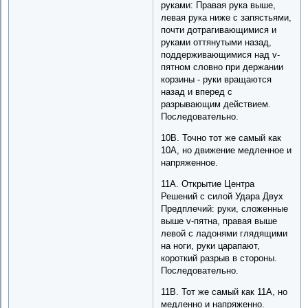
руками: Правая рука выше,
левая рука ниже с запястьями,
почти дотрагивающимися и
руками оттянутыми назад,
поддерживающимися над v-
пятном словно при держании
корзины - руки вращаются
назад и вперед с
разрывающим действием.
Последовательно.
10B. Точно тот же самый как
10A, но движение медленное и
напряженное.
11A. Открытие Центра
Решений с силой Удара Двух
Предплечий: руки, сложенные
выше v-пятна, правая выше
левой с ладонями глядящими
на ноги, руки царапают,
короткий разрыв в стороны.
Последовательно.
11B. Тот же самый как 11A, но
медленно и напряженно.