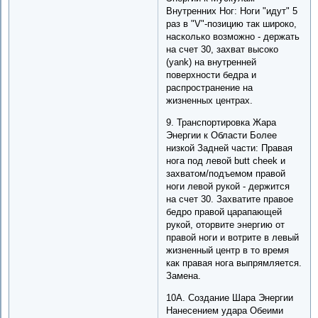
Внутренних Ног: Ноги "идут" 5
раз в "V"-позицию так широко,
насколько возможно - держать
на счет 30, захват высоко
(yank) на внутренней
поверхности бедра и
распространение на
жизненных центрах.
9. Транспортировка Жара
Энергии к Области Более
низкой Задней части: Правая
нога под левой butt cheek и
захватом/подъемом правой
ноги левой рукой - держится
на счет 30. Захватите правое
бедро правой царапающей
рукой, оторвите энергию от
правой ноги и вотрите в левый
жизненный центр в то время
как правая нога выпрямляется.
Замена.
10A. Создание Шара Энергии
Нанесением удара Обеими