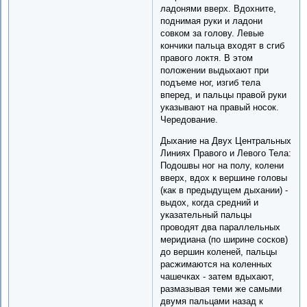
ладонями вверх. Вдохните,
поднимая руки и ладони
совком за голову. Левые
кончики пальца входят в сгиб
правого локтя. В этом
положении выдыхают при
подъеме ног, изгиб тела
вперед, и пальцы правой руки
указывают на правый носок.
Чередование.
Дыхание на Двух Центральных
Линиях Правого и Левого Тела:
Подошвы ног на полу, колени
вверх, вдох к вершине головы
(как в предыдущем дыхании) -
выдох, когда средний и
указательный пальцы
проводят два параллельных
меридиана (по ширине сосков)
до вершин коленей, пальцы
расжимаются на коленных
чашечках - затем вдыхают,
размазывая теми же самыми
двумя пальцами назад к