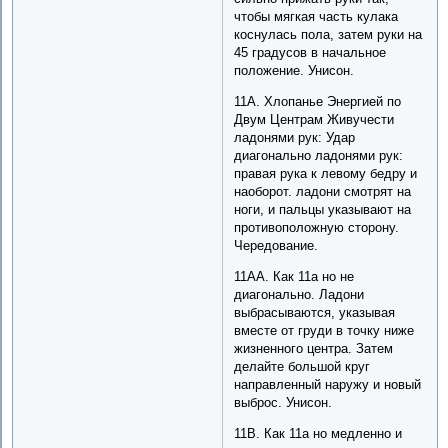
чтобы мягкая часть кулака
коснулась пола, затем руки на
45 градусов в начальное
положение. Унисон.
11A. Хлопанье Энергией по
Двум Центрам Живучести
ладонями рук: Удар
диагонально ладонями рук:
правая рука к левому бедру и
наоборот. ладони смотрят на
ноги, и пальцы указывают на
противоположную сторону.
Чередование.
11AA. Как 11a но не
диагонально. Ладони
выбрасываются, указывая
вместе от груди в точку ниже
жизненного центра. Затем
делайте большой круг
направленный наружу и новый
выброс. Унисон.
11B. Как 11a но медленно и