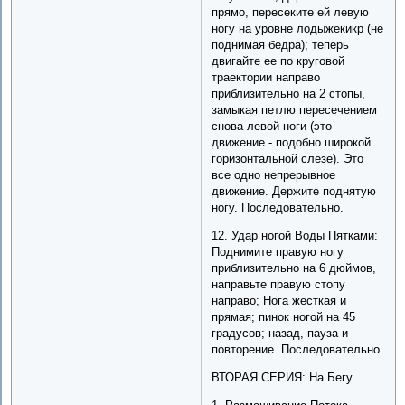
прямо, пересеките ей левую
ногу на уровне лодыжекикр (не
поднимая бедра); теперь
двигайте ее по круговой
траектории направо
приблизительно на 2 стопы,
замыкая петлю пересечением
снова левой ноги (это
движение - подобно широкой
горизонтальной слезе). Это
все одно непрерывное
движение. Держите поднятую
ногу. Последовательно.
12. Удар ногой Воды Пятками:
Поднимите правую ногу
приблизительно на 6 дюймов,
направьте правую стопу
направо; Нога жесткая и
прямая; пинок ногой на 45
градусов; назад, пауза и
повторение. Последовательно.
ВТОРАЯ СЕРИЯ: На Бегу