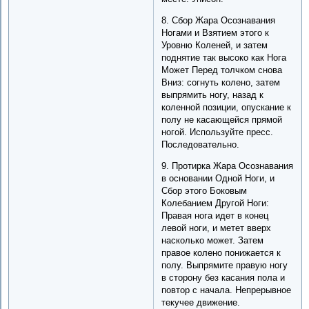
8. Сбор Жара Осознавания
Ногами и Взятием этого к
Уровню Коленей, и затем
поднятие так высоко как Нога
Может Перед толчком снова
Вниз: согнуть колено, затем
выпрямить ногу, назад к
коленной позиции, опускание к
полу не касающейся прямой
ногой. Используйте пресс.
Последовательно.
9. Протирка Жара Осознавания
в основании Одной Ноги, и
Сбор этого Боковым
Колебанием Другой Ноги:
Правая нога идет в конец
левой ноги, и метет вверх
насколько может. Затем
правое колено понижается к
полу. Выпрямите правую ногу
в сторону без касания пола и
повтор с начала. Непрерывное
текучее движение.