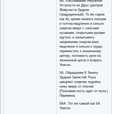
4B. Рассеивание Ненужной
Усталости мз Двух Центров
Живучести Ударом
(традиционный): То же самое
как 4a, кроме захвата энегрии
и толчка медленно и сильно
энергии вверх с сжатыми
кулаками, открытыми руками
крутить и захватывать
напряжение энергии вниз
медленно и сильно к груди,
переместить к жизненному
центру, положисть руки на
жизненный центр и втирать.
Унисон.
5A. Обращение К Зениту
Ударом Запястий: Рука
швыряет энергию подобно
ножу вверх от плечей.
(Плечевая кость идет от пола.)
Перемена.
5AA. Тот же самый как 5A.
Унисон.