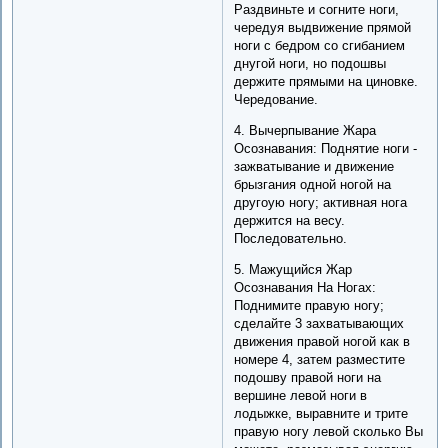
Раздвиньте и согните ноги,
чередуя выдвижение прямой
ноги с бедром со сгибанием
днугой ноги, но подошвы
держите прямыми на циновке.
Чередование.
4. Вычерпывание Жара
Осознавания: Поднятие ноги -
зажватывание и движение
брызгания одной ногой на
другоую ногу; активная нога
держится на весу.
Последовательно.
5. Мажущийся Жар
Осознавания На Ногах:
Поднимите правую ногу;
сделайте 3 захватывающих
движения правой ногой как в
номере 4, затем разместите
подошву правой ноги на
вершине левой ноги в
лодыжке, выравните и трите
правую ногу левой сколько Вы