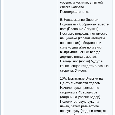
уровне, и коснитесь пяткой
слегка направо.
Последовательно.
9. Насасывание Энергии
Подошвами Собранных вместе
ног: (Плавание Лягушки)
Постаьте подошвы ног вместе
на циновке (колени изогнуты
по сторонам). Медленно и
сильно двигайте ноги вниз
выпрямляя ноги (и всегда
держите пятки вместе).
Пальцы ног (носки) будут в
конце концов глядеть в разные
стороны. Унисон.
10A. Брызгание Энергии на
Центр Живучести Ударом:
Начало: руки прямые, по
сторонам в 45 градусов
(ладони на уровне бедер).
Положите левую руку на
печен, затем разместите
правую руку (ладони смотрят