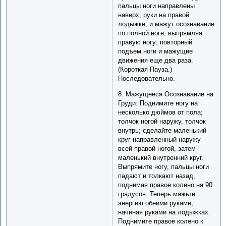
пальцы ноги направлены
наверх; руки на правой
лодыжке, и мажут осознавание
по полной ноге, выпрямляя
правую ногу; повторный
подъем ноги и мажущие
движения еще два раза.
(Короткая Пауза.)
Последовательно.
8. Мажущееся Осознавание на
Груди: Поднимите ногу на
несколько дюймов от пола;
толчок ногой наружу, толчок
внутрь; сделайте маленький
круг направленный наружу
всей правой ногой, затем
маленький внутренний круг.
Выпрямите ногу, пальцы ноги
падают и толкают назад,
поднимая правое колено на 90
градусов. Теперь мажьте
энергию обеими руками,
начиная руками на лодыжках.
Поднимите правое колено к