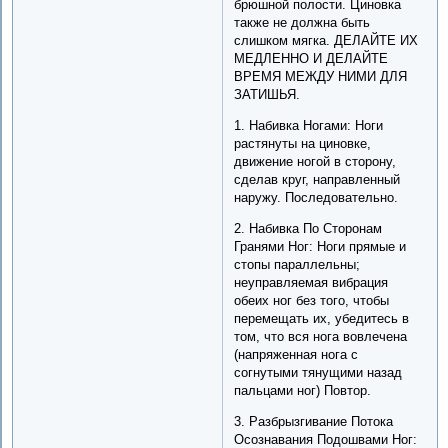
брюшной полости. Циновка
также не должна быть
слишком мягка. ДЕЛАЙТЕ ИХ
МЕДЛЕННО И ДЕЛАЙТЕ
ВРЕМЯ МЕЖДУ НИМИ ДЛЯ
ЗАТИШЬЯ.
1. Набивка Ногами: Ноги
растянуты на циновке,
движение ногой в сторону,
сделав круг, направленный
наружу. Последовательно.
2. Набивка По Сторонам
Гранями Ног: Ноги прямые и
стопы параллельны;
неуправляемая вибрация
обеих ног без того, чтобы
перемещать их, убедитесь в
том, что вся нога вовлечена
(напряженная нога с
согнутыми тянущими назад
пальцами ног) Повтор.
3. Разбрызгивание Потока
Осознавания Подошвами Ног: