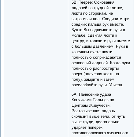
5B. Teepee: Основания
ладоней на грудной клетке,
локти по сторонам, не
затрагивая пол. Соедините три
средних пальца рук вместе,
будто Вы поднимаете руки в
мольбе, сдвигая локти к
центру, и толкаете руки вместе
с большим давлением. Руки в
конечном счете почти
полностью соприкасаются
оснований ладоней. Когда руки
полностью распростерты
вверх (плечевая кость на
полу), замрите и затем
расслабляйте руки. Унисон.
6A. Нанесение удара
Кончиками Пальцев по
Центрам Живучести:
Растопыренная ладонь
скользит выше тела, от чуть
выше груди, диагонально
ударяет поперек
противоположного жизненного