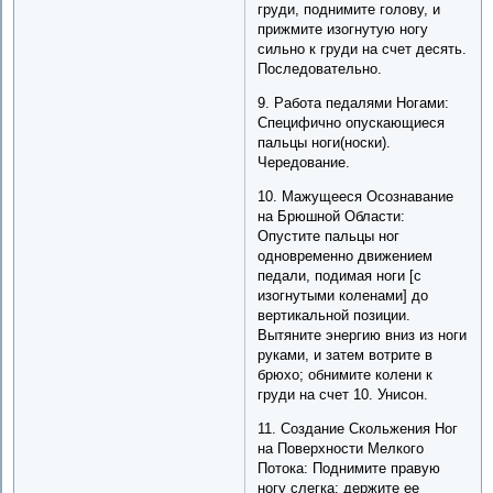
груди, поднимите голову, и
прижмите изогнутую ногу
сильно к груди на счет десять.
Последовательно.
9. Работа педалями Ногами:
Специфично опускающиеся
пальцы ноги(носки).
Чередование.
10. Мажущееся Осознавание
на Брюшной Области:
Опустите пальцы ног
одновременно движением
педали, подимая ноги [с
изогнутыми коленами] до
вертикальной позиции.
Вытяните энергию вниз из ноги
руками, и затем вотрите в
брюхо; обнимите колени к
груди на счет 10. Унисон.
11. Создание Скольжения Ног
на Поверхности Мелкого
Потока: Поднимите правую
ногу слегка; держите ее