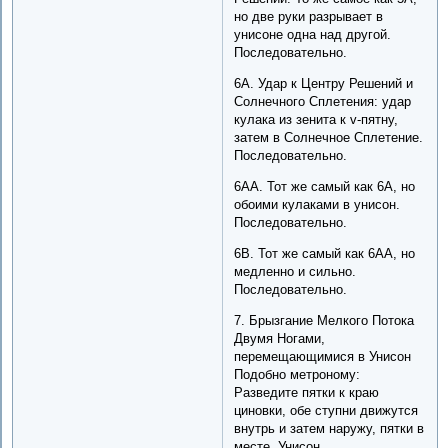
но две руки разрывает в
унисоне одна над другой.
Последовательно.
6A. Удар к Центру Решений и
Солнечного Сплетения: удар
кулака из зенита к v-пятну,
затем в Солнечное Сплетение.
Последовательно.
6AA. Тот же самый как 6A, но
обоими кулаками в унисон.
Последовательно.
6B. Тот же самый как 6AA, но
медленно и сильно.
Последовательно.
7. Брызгание Мелкого Потока
Двумя Ногами,
перемещающимися в Унисон
Подобно метроному:
Разведите пятки к краю
циновки, обе ступни движутся
внутрь и затем наружу, пятки в
месте. Унисон.