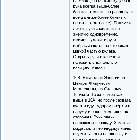
на живот) на селезенку (левая
рука всегда выше-более
близка к голове - и правая рука
всегда ниже-более близка к
ногам в этом пассе). Подимите
локти; руки захватывают
энергию одновременно,
сжимая кулаки, и руки
выбрасываются по сторонам
мягкой частью кулака.
Открыть руки в конеце и
положить в начальную
позицию. Унисон.
10B. Брызгание Энергии на
Центры Живучести
Медленным, но Сильным
Толчком: То же самое как
выше в 10A, но после захвата
кулаки идут ударом вверх и в
наружу и очень медленно по
сторонам. Руки очень
напряжены повсюду. Заметка:
когда локти перпендикулярны,
опустить локти на циновку и
сильно прижать руки так,