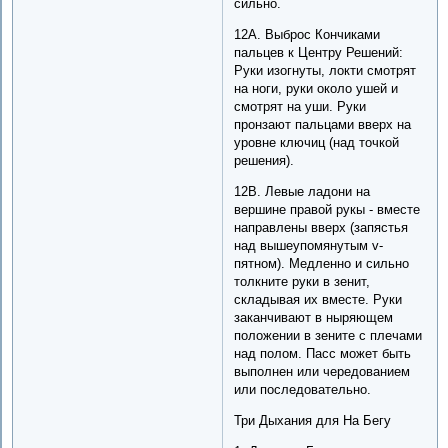
сильно.
12A. Выброс Кончиками
пальцев к Центру Решений:
Руки изогнуты, локти смотрят
на ноги, руки около ушей и
смотрят на уши. Руки
пронзают пальцами вверх на
уровне ключиц (над точкой
решения).
12B. Левые ладони на
вершине правой рукы - вместе
направлены вверх (запястья
над вышеупомянутым v-
пятном). Медленно и сильно
толкните руки в зенит,
складывая их вместе. Руки
заканчивают в ныряющем
положении в зените с плечами
над полом. Пасс может быть
выполнен или чередованием
или последовательно.
Три Дыхания для На Бегу