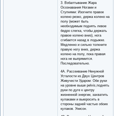
3. Взбалтывание Жара
Осознавания Ногами и
Ступнями: Изогните правое
колено резко, держа колено на
полу (может быть
необходимым поднять левое
бедро слегка, чтобы держать
правое колено вниз), нога
сгибается назад в лодыжке.
Медленно и сильно толкните
правую ногу вниз, держа
колено на полу, пока правая
нога не выпрямится.
Последовательно.
4A. Рассеивание Ненужной
Усталости из Двух Центров
Живучести Ударом: Обе руки
на уровне выше pelvis,поднять
руки по дуге к центру
жизненной энергии, захватить
кулаками и выюросить в
стороны задней частью обоих
кулаков. Унисон.