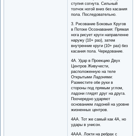
ступня согнута. Сильный
толчок ногой вниз без касания
пола. Последовательно.
3. Рисование Боковых Кругов
в Потоке Осознавания: Прямая
нога рисует круги направленне
наружу (10+ раз), затем
внутренние круги (10+ раз) без
касания пола. Чередование.
4A. Удар в Проекцию Двух
Центров Живучести,
расположенную на теле
Открытыми Ладонями:
Разместите обе руки в
стороны под прямым углом,
ладони глядят друг на друга.
Поочередно ударяют
основанием ладоней на уровне
жизненных центров.
4AA. Тот же самый как 4A, но
удары в унисон.
4AAA. Локти на ребрах с