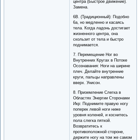
центра (Быстрое движение).
Замена.
6B. (Традиционный): Подобно
6a, но медленно и касаясь
тела. Когда ладонь достигает
жизненного центра, она
скользит от тела и быстро
поднимается.
7. Перемещение Ног во
Внутренних Кругах в Потоке
Осознавания: Ноги на ширине
плеч. Делайте внутренние
круги, пальцы направлены
вверх. Унисон.
8. Приземление Слегка в
Областях Энергии Сторонами
Икр: Поднимите правую ногу
поперек левой ноги ниже
уровня коленей, и коснитесь
пола слегка пяткой.
Возвратитесь к
противоположной стороне,
держите ногу на том же самом