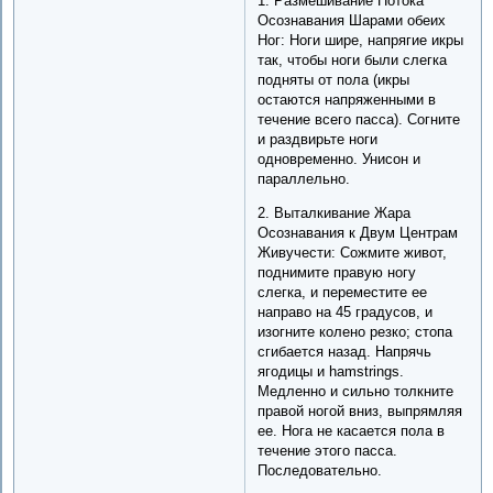
1. Размешивание Потока
Осознавания Шарами обеих
Ног: Ноги шире, напрягие икры
так, чтобы ноги были слегка
подняты от пола (икры
остаются напряженными в
течение всего пасса). Согните
и раздвирьте ноги
одновременно. Унисон и
параллельно.
2. Выталкивание Жара
Осознавания к Двум Центрам
Живучести: Сожмите живот,
поднимите правую ногу
слегка, и переместите ее
направо на 45 градусов, и
изогните колено резко; стопа
сгибается назад. Напрячь
ягодицы и hamstrings.
Медленно и сильно толкните
правой ногой вниз, выпрямляя
ее. Нога не касается пола в
течение этого пасса.
Последовательно.