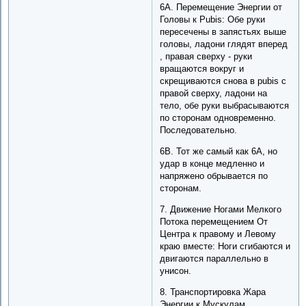
6A. Перемещение Энергии от
Головы к Pubis: Обе руки
пересечены в запястьях выше
головы, ладони глядят вперед
, правая сверху - руки
вращаются вокруг и
скрещиваются снова в pubis с
правой сверху, ладони на
тело, обе руки выбрасываются
по сторонам одновременно.
Последовательно.
6B. Тот же самый как 6A, но
удар в конце медленно и
напряжено обрывается по
сторонам.
7. Движение Ногами Мелкого
Потока перемещением От
Центра к правому и Левому
краю вместе: Ноги сгибаются и
двигаются параллельно в
унисон.
8. Транспортировка Жара
Энергии к Мускулам