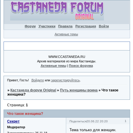
Форум
Участники
Правила
Регистрация
Войти
Активные темы
Объявление
WWW.CCASTANEDA.RU
Архив материалов из мира Кастанеды.
Активные темы
|
Поиск форума
Привет, Гость!
Войдите
или
зарегистрируйтесь
.
»
Кастанеда форум Original
»
Путь женщины воина
»
Что такое
женщина?
Страница:
1
Что такое женщина?
Секрет
1
Поделиться
20.06.22 20:20
Модератор
Тема только для женщин.
Зарегистрирован
: 26.11.18