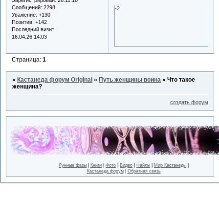
Сообщений:
2298
-2
Уважение:
+130
Позитив:
+142
Последний визит:
16.04.26 14:03
Страница:
1
»
Кастанеда форум Original
»
Путь женщины воина
»
Что такое
женщина?
создать форум
Лунные фазы
|
Книги
|
Фото
|
Видео
|
Файлы
|
Мир Кастанеды
|
Кастанеда форум
|
Обратная связь