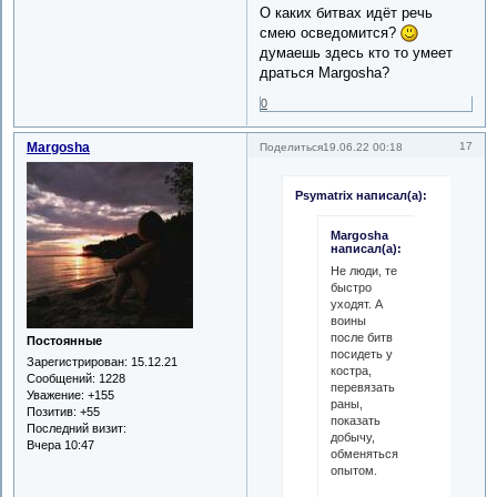
О каких битвах идёт речь
смею осведомится?
думаешь здесь кто то умеет
драться Margosha?
0
Margosha
17
Поделиться
19.06.22 00:18
Psymatrix написал(а):
Margosha
написал(а):
Не люди, те
быстро
уходят. А
воины
после битв
Постоянные
посидеть у
Зарегистрирован
: 15.12.21
костра,
Сообщений:
1228
перевязать
Уважение:
+155
раны,
Позитив:
+55
показать
Последний визит:
добычу,
Вчера 10:47
обменяться
опытом.