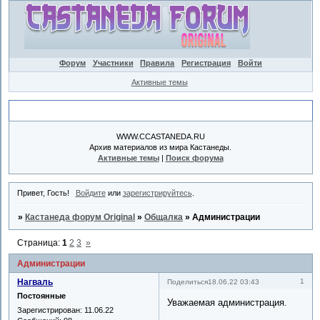
Форум
Участники
Правила
Регистрация
Войти
Активные темы
Объявление
WWW.CCASTANEDA.RU
Архив материалов из мира Кастанеды.
Активные темы
|
Поиск форума
Привет, Гость!
Войдите
или
зарегистрируйтесь
.
»
Кастанеда форум Original
»
Общалка
»
Администрации
Страница:
1
2
3
»
Администрации
Нагваль
1
Поделиться
18.06.22 03:43
Постоянные
Уважаемая администрация.
Зарегистрирован
: 11.06.22