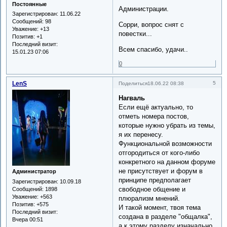
Постоянные
Администрации.
Зарегистрирован
: 11.06.22
Сообщений:
98
Сорри, вопрос снят с
Уважение:
+13
повестки...
Позитив:
+1
Последний визит:
Всем спасибо, удачи..
15.01.23 07:06
0
LenS
5
Поделиться
18.06.22 08:38
Нагваль
Если ещё актуально, то
отметь номера постов,
которые нужно убрать из темы,
я их перенесу.
Функциональной возможности
отгородиться от кого-либо
конкретного на данном форуме
не присутствует и форум в
Администратор
принципе предполагает
Зарегистрирован
: 10.09.18
свободное общение и
Сообщений:
1898
Уважение:
+563
плюрализм мнений.
Позитив:
+575
И такой момент, твоя тема
Последний визит:
создана в разделе "общалка",
Вчера 00:51
а к этому разделу изначально