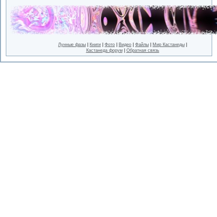
Лунные фазы
|
Книги
|
Фото
|
Видео
|
Файлы
|
Мир Кастанеды
|
Кастанеда форум
|
Обратная связь