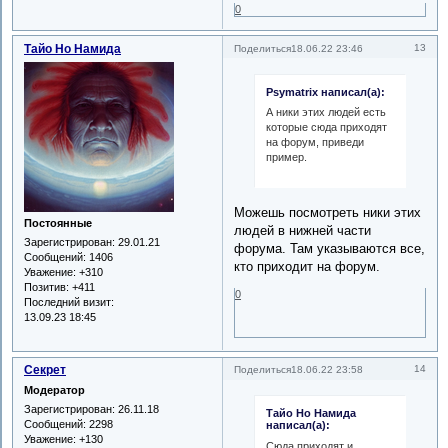
0
Тайо Но Намида
13
Поделиться
18.06.22 23:46
Psymatrix написал(а):
А ники этих людей есть
которые сюда приходят
на форум, приведи
пример.
Можешь посмотреть ники этих
Постоянные
людей в нижней части
Зарегистрирован
: 29.01.21
форума. Там указываются все,
Сообщений:
1406
кто приходит на форум.
Уважение:
+310
Позитив:
+411
0
Последний визит:
13.09.23 18:45
Секрет
14
Поделиться
18.06.22 23:58
Модератор
Зарегистрирован
: 26.11.18
Тайо Но Намида
Сообщений:
2298
написал(а):
Уважение:
+130
Сюда приходят и