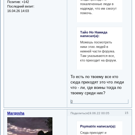
Позитив:
+142
покалеченные люди в
Последний визит:
надежде, что им смогут
16.04.26 14:03
помочь.
Тайо Но Намида
написал(а):
Можешь посмотреть
ники этих людей в
нижней части форума.
Там указываются все,
кто приходит на форум.
То есть по твоему все кто
сюда приходят это что люди
что - ли, где воины тогда по
твоему среди них?
0
Margosha
15
Поделиться
19.06.22 00:05
Psymatrix написал(а):
Сюда приходят и