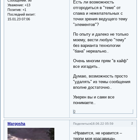
Сообщений:
98
Есть ли возможность
Уважение:
+13
отгородиться в "теме" от
Позитив:
+1
спама и нежелательных с
Последний визит:
точки зрения ведущего тему
15.01.23 07:06
"элементов"?
По опыту и далеко не только
моему, вести любую "тему"
без варианта технологии
"бана" нереально..
Очень многим прям "в кайф"
все изгадить..
Думаю, возможность просто
"удалять" из темы сообщения
вполне достаточно..
Уверен вы и сами все
понимаете..
0
Margosha
2
Поделиться
18.06.22 05:59
«Нравится, не нравится –
терпи моя красавица».