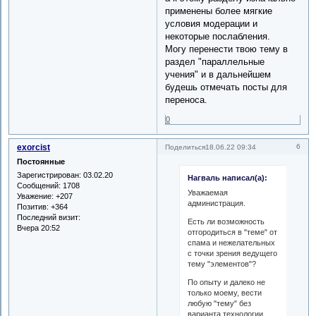
применены более мягкие
условия модерации и
некоторые послабления.
Могу перенести твою тему в
раздел "параллельные
учения" и в дальнейшем
будешь отмечать посты для
переноса.
0
exorcist
6
Поделиться
18.06.22 09:34
Постоянные
Зарегистрирован
: 03.02.20
Нагваль написал(а):
Сообщений:
1708
Уважаемая
Уважение:
+207
администрация.
Позитив:
+364
Последний визит:
Есть ли возможность
Вчера 20:52
отгородиться в "теме" от
спама и нежелательных
с точки зрения ведущего
тему "элементов"?
По опыту и далеко не
только моему, вести
любую "тему" без
варианта технологии