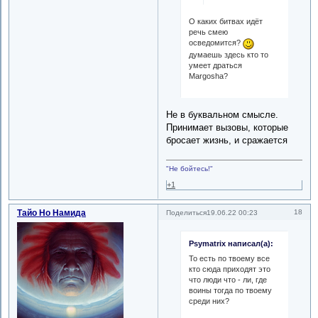
О каких битвах идёт
речь смею
осведомится?
думаешь здесь кто то
умеет драться
Margosha?
Не в буквальном смысле.
Принимает вызовы, которые
бросает жизнь, и сражается
"Не бойтесь!"
+1
Тайо Но Намида
18
Поделиться
19.06.22 00:23
Psymatrix написал(а):
То есть по твоему все
кто сюда приходят это
что люди что - ли, где
воины тогда по твоему
среди них?