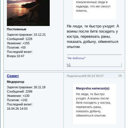
покалеченные люди в
надежде, что им смогут
помочь.
Не люди, те быстро уходят. А
Постоянные
воины после битв посидеть у
Зарегистрирован
: 15.12.21
костра, перевязать раны,
Сообщений:
1228
показать добычу, обменяться
Уважение:
+155
опытом.
Позитив:
+55
Последний визит:
Вчера 10:47
"Не бойтесь!"
+1
Секрет
16
Поделиться
19.06.22 00:07
Модератор
Зарегистрирован
: 26.11.18
Margosha написал(а):
Сообщений:
2298
Не люди, те быстро
Уважение:
+130
уходят. А воины после
Позитив:
+142
битв посидеть у костра,
Последний визит:
перевязать раны,
16.04.26 14:03
показать добычу,
обменяться опытом.