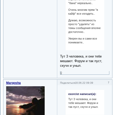
"бана" нереально..
Очень многим прям "в
кайф" все изгадить..
Думаю, возможность
просто "удалять" из
темы сообщения вполне
достаточно..
Уверен вы и сами все
понимаете..
Тут 3 человека, и они тебе
мешают. Форум и так пуст,
скучн и уныл.
0
Margosha
7
Поделиться
18.06.22 09:39
exorcist написал(а):
Тут 3 человека, и они
тебе мешают. Форум и
так пуст, скучн и уныл.