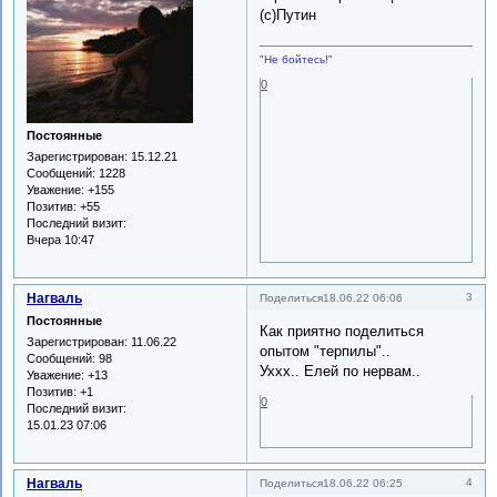
(с)Путин
"Не бойтесь!"
0
Постоянные
Зарегистрирован
: 15.12.21
Сообщений:
1228
Уважение:
+155
Позитив:
+55
Последний визит:
Вчера 10:47
Нагваль
3
Поделиться
18.06.22 06:06
Постоянные
Как приятно поделиться
Зарегистрирован
: 11.06.22
опытом "терпилы"..
Сообщений:
98
Уххх.. Елей по нервам..
Уважение:
+13
Позитив:
+1
0
Последний визит:
15.01.23 07:06
Нагваль
4
Поделиться
18.06.22 06:25