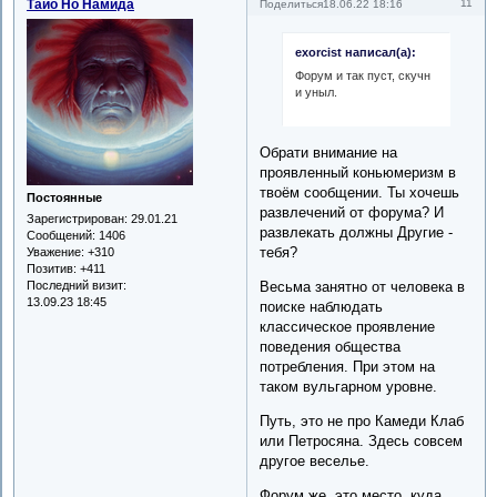
Тайо Но Намида
11
Поделиться
18.06.22 18:16
exorcist написал(а):
Форум и так пуст, скучн
и уныл.
Обрати внимание на
проявленный коньюмеризм в
твоём сообщении. Ты хочешь
Постоянные
развлечений от форума? И
Зарегистрирован
: 29.01.21
развлекать должны Другие -
Сообщений:
1406
тебя?
Уважение:
+310
Позитив:
+411
Весьма занятно от человека в
Последний визит:
13.09.23 18:45
поиске наблюдать
классическое проявление
поведения общества
потребления. При этом на
таком вульгарном уровне.
Путь, это не про Камеди Клаб
или Петросяна. Здесь совсем
другое веселье.
Форум же, это место, куда