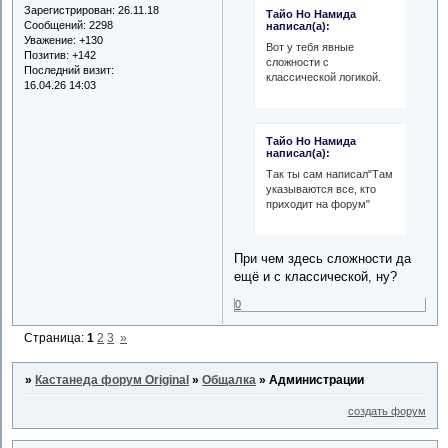
Зарегистрирован
: 26.11.18
Тайо Но Намида
Сообщений:
2298
написал(а):
Уважение:
+130
Вот у тебя явные
Позитив:
+142
сложности с
Последний визит:
классической логикой.
16.04.26 14:03
Тайо Но Намида
написал(а):
Так ты сам написал"Там
указываются все, кто
приходит на форум"
При чем здесь сложности да
ещё и с классической, ну?
0
Страница:
1
2
3
»
»
Кастанеда форум Original
»
Общалка
»
Администрации
создать форум