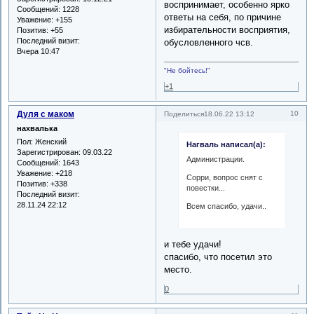
воспринимает, особенно ярко
Сообщений:
1228
ответы на себя, по причине
Уважение:
+155
избирательности восприятия,
Позитив:
+55
Последний визит:
обусловленного чсв.
Вчера 10:47
"Не бойтесь!"
+1
Дуля с маком
10
Поделиться
18.06.22 13:12
нахвалька
Пол:
Женский
Нагваль написал(а):
Зарегистрирован
: 09.03.22
Администрации.
Сообщений:
1643
Уважение:
+218
Сорри, вопрос снят с
Позитив:
+338
повестки...
Последний визит:
28.11.24 22:12
Всем спасибо, удачи..
и тебе удачи!
спасибо, что посетил это
место.
0