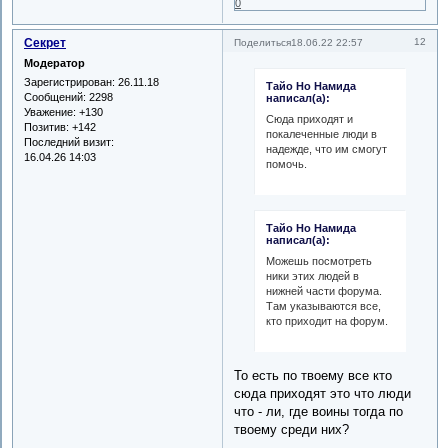
0
Секрет
12
Поделиться
18.06.22 22:57
Модератор
Зарегистрирован
: 26.11.18
Тайо Но Намида
Сообщений:
2298
написал(а):
Уважение:
+130
Сюда приходят и
Позитив:
+142
покалеченные люди в
Последний визит:
надежде, что им смогут
16.04.26 14:03
помочь.
Тайо Но Намида
написал(а):
Можешь посмотреть
ники этих людей в
нижней части форума.
Там указываются все,
кто приходит на форум.
То есть по твоему все кто
сюда приходят это что люди
что - ли, где воины тогда по
твоему среди них?