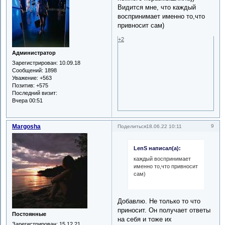
Видится мне, что каждый
воспринимает именно то,что
привносит сам)
+2
Администратор
Зарегистрирован
: 10.09.18
Сообщений:
1898
Уважение:
+563
Позитив:
+575
Последний визит:
Вчера 00:51
Margosha
9
Поделиться
18.06.22 10:11
LenS написал(а):
каждый воспринимает
именно то,что привносит
сам)
Добавлю. Не только то что
приносит. Он получает ответы
Постоянные
на себя и тоже их
Зарегистрирован
: 15.12.21