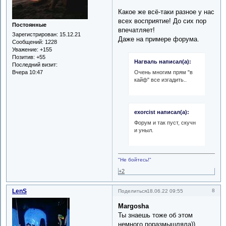
Какое же всё-таки разное у нас
всех восприятие! До сих пор
Постоянные
впечатляет!
Зарегистрирован
: 15.12.21
Даже на примере форума.
Сообщений:
1228
Уважение:
+155
Позитив:
+55
Нагваль написал(а):
Последний визит:
Очень многим прям "в
Вчера 10:47
кайф" все изгадить..
exorcist написал(а):
Форум и так пуст, скучн
и уныл.
"Не бойтесь!"
+2
LenS
8
Поделиться
18.06.22 09:55
Margosha
Ты знаешь тоже об этом
немного поразмышляла))