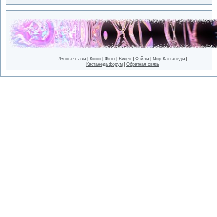
Лунные фазы
|
Книги
|
Фото
|
Видео
|
Файлы
|
Мир Кастанеды
|
Кастанеда форум
|
Обратная связь