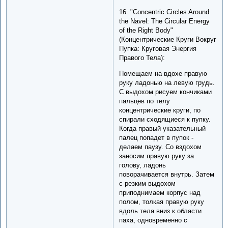
16. "Concentric Circles Around
the Navel: The Circular Energy
of the Right Body"
(Концентрические Круги Вокруг
Пупка: Круговая Энергия
Правого Тела):
Помещаем на вдохе правую
руку ладонью на левую грудь.
С выдохом рисуем кончиками
пальцев по телу
концентрические круги, по
спирали сходящиеся к пупку.
Когда правый указательный
палец попадет в пупок -
делаем паузу. Со вздохом
заносим правую руку за
голову, ладонь
поворачивается внутрь. Затем
с резким выдохом
приподнимаем корпус над
полом, толкая правую руку
вдоль тела вниз к области
паха, одновременно с