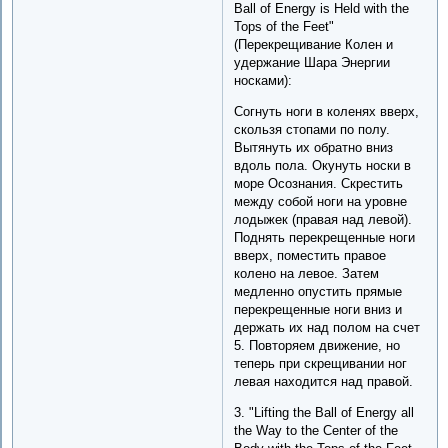
Ball of Energy is Held with the
Tops of the Feet"
(Перекрещивание Колен и
удержание Шара Энергии
носками):
Согнуть ноги в коленях вверх,
скользя стопами по полу.
Вытянуть их обратно вниз
вдоль пола. Окунуть носки в
море Осознания. Скрестить
между собой ноги на уровне
лодыжек (правая над левой).
Поднять перекрещенные ноги
вверх, поместить правое
колено на левое. Затем
медленно опустить прямые
перекрещенные ноги вниз и
держать их над полом на счет
5. Повторяем движение, но
теперь при скрещивании ног
левая находится над правой.
3. "Lifting the Ball of Energy all
the Way to the Center of the