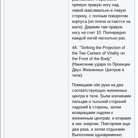
прямую правую ногу над
левой максимально в левую
сторону, с полным поворотом
корпуса (но плечи остаются на
мате). Держим там правую
ногу на счет 10. Поочередно
каждой ногой несколько раз.
4A. "Striking the Projection of
the Two Centers of Vitality on
the Front of the Body"
(Нанесение удара по Проекции
Двух Жизненных Центров в
теле):
Помещаем обе руки на два
соответствующих жизненных
центра в теле. Бьем кончиками
пальцев и тыльной стороной
ладоней в стороны, затем
возвращаем ладони к
жизненным центрам, и втираем
в них энергию. Повторяем еще
два раза, и затем отдыхаем.
Выполняем одновременно