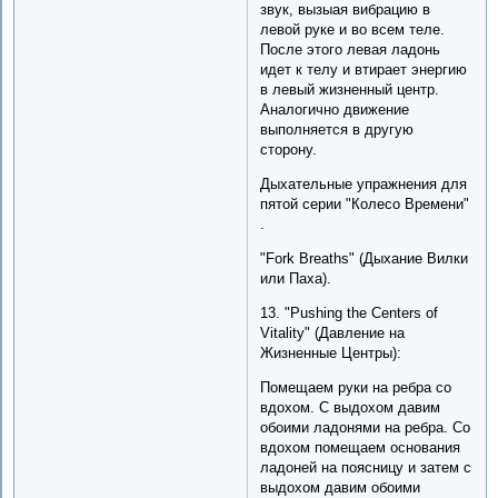
звук, вызыая вибрацию в
левой руке и во всем теле.
После этого левая ладонь
идет к телу и втирает энергию
в левый жизненный центр.
Аналогично движение
выполняется в другую
сторону.
Дыхательные упражнения для
пятой серии "Колесо Времени"
.
"Fork Breaths" (Дыхание Вилки
или Паха).
13. "Pushing the Centers of
Vitality" (Давление на
Жизненные Центры):
Помещаем руки на ребра со
вдохом. С выдохом давим
обоими ладонями на ребра. Со
вдохом помещаем основания
ладоней на поясницу и затем с
выдохом давим обоими