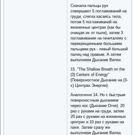
Сначала пальцы рук
совершают 5 поглаживаний на
груди, слегка касаясь тела,
потом 5 поглаживаний на
жизненных центрах (как бы
очищая их от пыли), затем 3
поглаживания на гениталиях с
перекрещенными большими
пальцами рук - левый большой
палец над правым. А затем
выполняем Дыхание Вилки.
15. "The Shallow Breath on the
(3) Centers of Energy"
(Поверхностное Дыхание на (3-
х) Центрах Энергии):
Аналогично 14. Но с быстрым
поверхностным дыханием
через нос (Дыхание Огня). 20
раз с руками на груди, затем
20 раз с руками на жизненных
центрах и 10 раз с руками на
пахе. Затем сразу же
выполняем Дыхание Вилки.