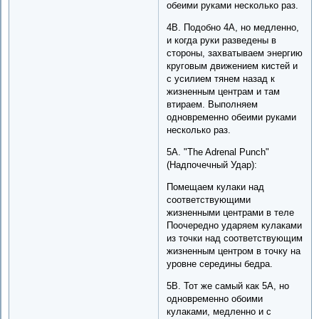
обеими руками несколько раз.
4B. Подобно 4A, но медленно,
и когда руки разведены в
стороны, захватываем энергию
круговым движением кистей и
с усилием тянем назад к
жизненным центрам и там
втираем. Выполняем
одновременно обеими руками
несколько раз.
5A. "The Adrenal Punch"
(Надпочечный Удар):
Помещаем кулаки над
соответствующими
жизненными центрами в теле
Поочередно ударяем кулаками
из точки над соответствующим
жизненным центром в точку на
уровне середины бедра.
5B. Тот же самый как 5A, но
одновременно обоими
кулаками, медленно и с