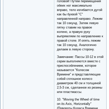
головой! Путем перемещения
обеих ног максимально
вправо, тело изгибается дугой
как бы буквой "C"
направленной направо. Лежим
так 10 секунд. Затем левую
пятку ставим на правое
колено, а правую руку
выпрямляем по направлению к
правой стопе. И опять лежим
так 10 секунд. Аналогично
делаем в левую сторону.
Замечание: Пассы 10-12 в этой
серии выполняются вместе с
приспособлением, которое
называется "Колесом
Времени" и представляющее
собой сплошное колесо
диаметром 40 см и толщиной
2,5-3 см, сделанное из резины
или пластмассы.
10. "Moving the Wheel of time
on its Axis, Horizontally"
(Повороты Колеса Времени