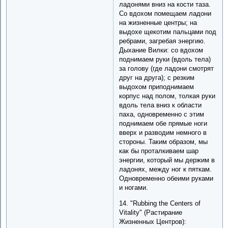
ладонями вниз на кости таза.
Со вдохом помещаем ладони
на жизненные центры; на
выдохе щекотим пальцами под
ребрами, загребая энергию.
Дыхание Вилки: со вдохом
поднимаем руки (вдоль тела)
за голову (где ладони смотрят
друг на друга); с резким
выдохом приподнимаем
корпус над полом, толкая руки
вдоль тела вниз к области
паха, одновременно с этим
поднимаем обе прямые ноги
вверх и разводим немного в
стороны. Таким образом, мы
как бы проталкиваем шар
энергии, который мы держим в
ладонях, между ног к пяткам.
Одновременно обеими руками
и ногами.
14. "Rubbing the Centers of
Vitality" (Растирание
Жизненных Центров):