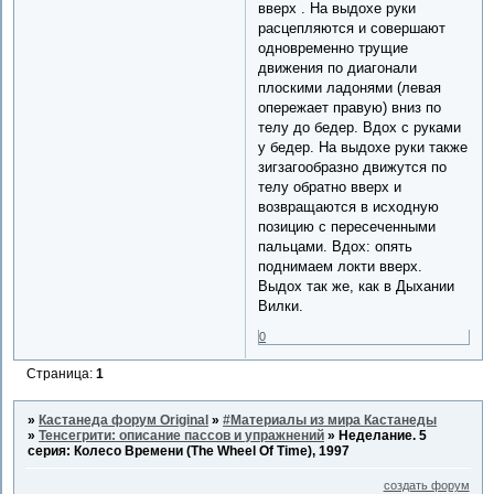
вверх . На выдохе руки
расцепляются и совершают
одновременно трущие
движения по диагонали
плоскими ладонями (левая
опережает правую) вниз по
телу до бедер. Вдох с руками
у бедер. На выдохе руки также
зигзагообразно движутся по
телу обратно вверх и
возвращаются в исходную
позицию с пересеченными
пальцами. Вдох: опять
поднимаем локти вверх.
Выдох так же, как в Дыхании
Вилки.
0
Страница:
1
»
Кастанеда форум Original
»
#Материалы из мира Кастанеды
»
Тенсегрити: описание пассов и упражнений
»
Неделание. 5
серия: Колесо Времени (The Wheel Of Time), 1997
создать форум