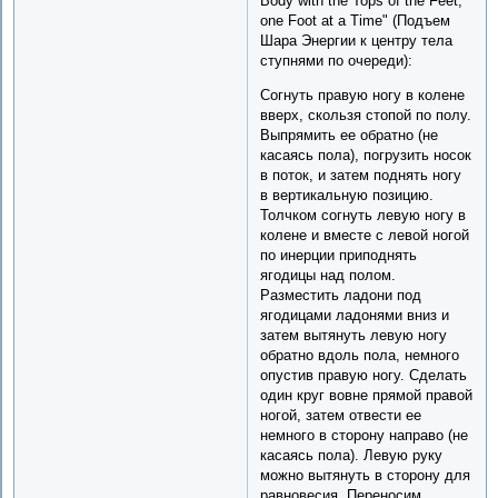
Body with the Tops of the Feet,
one Foot at a Time" (Подъем
Шара Энергии к центру тела
ступнями по очереди):
Согнуть правую ногу в колене
вверх, скользя стопой по полу.
Выпрямить ее обратно (не
касаясь пола), погрузить носок
в поток, и затем поднять ногу
в вертикальную позицию.
Толчком согнуть левую ногу в
колене и вместе с левой ногой
по инерции приподнять
ягодицы над полом.
Разместить ладони под
ягодицами ладонями вниз и
затем вытянуть левую ногу
обратно вдоль пола, немного
опустив правую ногу. Сделать
один круг вовне прямой правой
ногой, затем отвести ее
немного в сторону направо (не
касаясь пола). Левую руку
можно вытянуть в сторону для
равновесия. Переносим