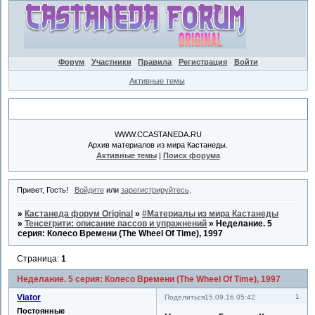
Форум
Участники
Правила
Регистрация
Войти
Активные темы
Объявление
WWW.CCASTANEDA.RU
Архив материалов из мира Кастанеды.
Активные темы
|
Поиск форума
Привет, Гость!
Войдите
или
зарегистрируйтесь
.
»
Кастанеда форум Original
»
#Материалы из мира Кастанеды
»
Тенсегрити: описание пассов и упражнений
»
Неделание. 5
серия: Колесо Времени (The Wheel Of Time), 1997
Страница:
1
Неделание. 5 серия: Колесо Времени (The Wheel Of Time), 1997
Viator
1
Поделиться
15.09.16 05:42
Постоянные