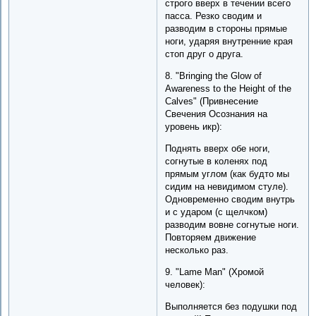
строго вверх в течении всего
пасса. Резко сводим и
разводим в стороны прямые
ноги, ударяя внутренние края
стоп друг о друга.
8. "Bringing the Glow of
Awareness to the Height of the
Calves" (Привнесение
Свечения Осознания на
уровень икр):
Поднять вверх обе ноги,
согнутые в коленях под
прямым углом (как будто мы
сидим на невидимом стуле).
Одновременно сводим внутрь
и с ударом (с щелчком)
разводим вовне согнутые ноги.
Повторяем движение
несколько раз.
9. "Lame Man" (Хромой
человек):
Выполняется без подушки под