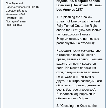
Неделание. 5 серия: Колесо
Пол:
Мужской
Времени (The Wheel Of Time),
Зарегистрирован
: 08.07.16
Los Angeles 1997
Сообщений:
4132
Уважение:
+246
1. "Splashing the Shallow
Позитив:
+808
Stream of Energy with the Feet
Последний визит:
08.03.24 16:40
Fully Turned Out to the Right
and to the Left" (Похлопывание
по поверхности Потока
Энергии стопами, полностью
развернутыми а стороны):
Разводим носки максимально
в стороны: правый носок в
право, левый - влево. Внешние
карая стоп почти касаются
пола. Не меняя положения
стоп, сводим вместе прямые
ноги, ударяя пятки друг о
друга, и быстро разводим ноги
обратно в стороны (движение
очень быстрое и короткое).
Выполняем одновременно
обеими ногами 50 раз.
2. "Crossing the Knee as the