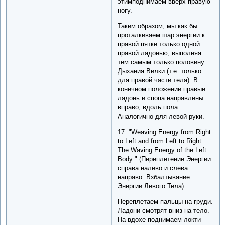
этимподнимаем вверх правую
ногу.
Таким образом, мы как бы
проталкиваем шар энергии к
правой пятке только одной
правой ладонью, выполняя
тем самым только половину
Дыхания Вилки (т.е. только
для правой части тела). В
конечном положении правые
ладонь и спопа направлены
вправо, вдоль пола.
Аналогично для левой руки.
17. "Weaving Energy from Right
to Left and from Left to Right:
The Waving Energy of the Left
Body " (Переплетение Энергии
справа налево и слева
направо: Взбалтывание
Энергии Левого Тела):
Переплетаем пальцы на груди.
Ладони смотрят вниз на тело.
На вдохе поднимаем локти