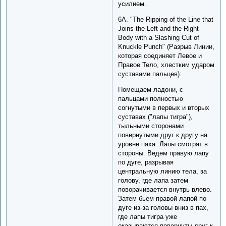
усилием.
6A. "The Ripping of the Line that
Joins the Left and the Right
Body with a Slashing Cut of
Knuckle Punch" (Разрыв Линии,
которая соединяет Левое и
Правое Тело, хлестким ударом
суставами пальцев):
Помещаем ладони, с
пальцами полностью
согнутыми в первых и вторых
суставах ("лапы тигра"),
тыльными сторонами
повернутыми друг к другу на
уровне паха. Лапы смотрят в
стороны. Ведем правую лапу
по дуге, разрывая
центральную линию тела, за
голову, где лапа затем
поворачивается внутрь влево.
Затем бьем правой лапой по
дуге из-за головы вниз в пах,
где лапы тигра уже
оказываются повернуты друг к