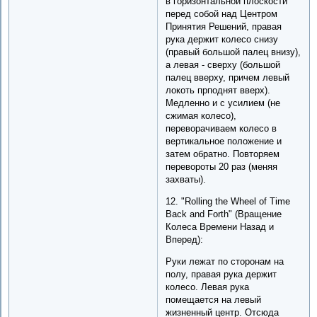
в горизонтальной плоскости
перед собой над Центром
Принятия Решений, правая
рука держит колесо снизу
(правый большой палец внизу),
а левая - сверху (большой
палец вверху, причем левый
локоть прподнят вверх).
Медленно и с усилием (не
сжимая колесо),
переворачиваем колесо в
вертикальное положение и
затем обратно. Повторяем
перевороты 20 раз (меняя
захваты).
12. "Rolling the Wheel of Time
Back and Forth" (Вращение
Колеса Времени Назад и
Вперед):
Руки лежат по сторонам на
полу, правая рука держит
колесо. Левая рука
помещается на левый
жизненный центр. Отсюда