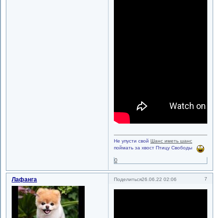
Не упусти свой
Шанс иметь шанс
поймать за хвост Птицу Свободы
0
Лафанга
7
Поделиться
26.06.22 02:06