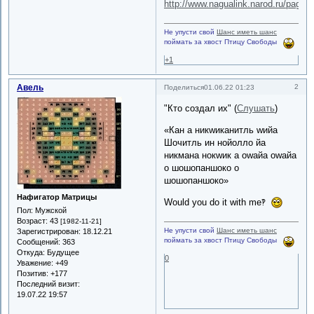
http://www.nagualink.narod.ru/pages
Не упусти свой
Шанс иметь шанс
поймать за хвост Птицу Свободы
+1
Авель
2
Поделиться
01.06.22 01:23
"Кто создал их" (
Слушать
)
«Кан а никwиканитль wийа
Шочитль ин нойолло йа
никмана нокwик а оwайа оwайа
о шошопаншоко о
шошопаншоко»
Нафигатор Матрицы
Would you do it with me‽
Пол:
Мужской
Возраст:
43
[1982-11-21]
Не упусти свой
Шанс иметь шанс
Зарегистрирован
: 18.12.21
поймать за хвост Птицу Свободы
Сообщений:
363
Откуда:
Будущее
0
Уважение:
+49
Позитив:
+177
Последний визит:
19.07.22 19:57