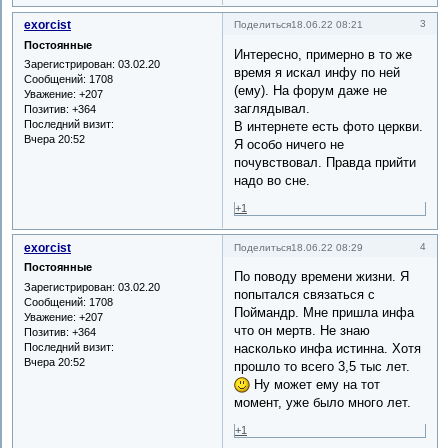
exorcist
3
Поделиться
18.06.22 08:21
Постоянные
Интересно, примерно в то же
Зарегистрирован
: 03.02.20
время я искал инфу по ней
Сообщений:
1708
(ему). На форум даже не
Уважение:
+207
заглядывал.
Позитив:
+364
Последний визит:
В интернете есть фото церкви.
Вчера 20:52
Я особо ничего не
почувствовал. Правда прийти
надо во сне.
+1
exorcist
4
Поделиться
18.06.22 08:29
Постоянные
По поводу времени жизни. Я
Зарегистрирован
: 03.02.20
попытался связаться с
Сообщений:
1708
Поймандр. Мне пришла инфа
Уважение:
+207
что он мертв. Не знаю
Позитив:
+364
Последний визит:
насколько инфа истинна. Хотя
Вчера 20:52
прошло то всего 3,5 тыс лет.
Ну может ему на тот
момент, уже было много лет.
+1