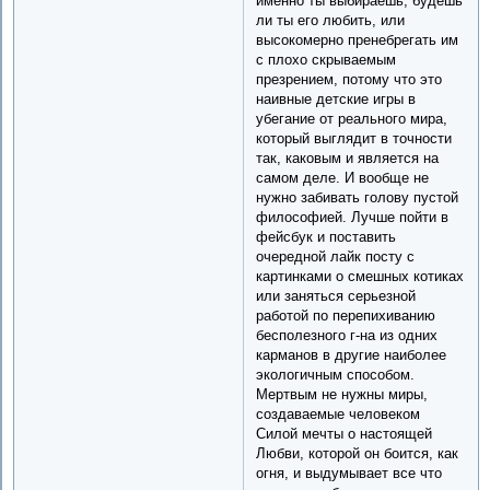
именно ты выбираешь, будешь
ли ты его любить, или
высокомерно пренебрегать им
с плохо скрываемым
презрением, потому что это
наивные детские игры в
убегание от реального мира,
который выглядит в точности
так, каковым и является на
самом деле. И вообще не
нужно забивать голову пустой
философией. Лучше пойти в
фейсбук и поставить
очередной лайк посту с
картинками о смешных котиках
или заняться серьезной
работой по перепихиванию
бесполезного г-на из одних
карманов в другие наиболее
экологичным способом.
Мертвым не нужны миры,
создаваемые человеком
Силой мечты о настоящей
Любви, которой он боится, как
огня, и выдумывает все что