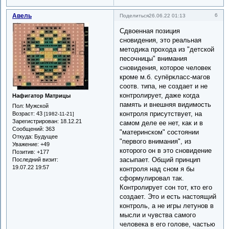
Авель
6
Поделиться
26.06.22 01:13
Сдвоенная позиция
сновидения, это реальная
методика прохода из "детской
песочницы" внимания
сновидения, которое человек
кроме м.б. супёркласс-магов
соотв. типа, не создает и не
контролирует, даже когда
Нафигатор Матрицы
память и внешняя видимость
Пол:
Мужской
контроля присутствует, на
Возраст:
43
[1982-11-21]
Зарегистрирован
: 18.12.21
самом деле ее нет, как и в
Сообщений:
363
"материнском" состоянии
Откуда:
Будущее
"первого внимания", из
Уважение:
+49
которого он в это сновидение
Позитив:
+177
засыпает. Общий принцип
Последний визит:
19.07.22 19:57
контроля над сном я бы
сформулировал так.
Контролирует сон тот, кто его
создает. Это и есть настоящий
контроль, а не игры летунов в
мысли и чувства самого
человека в его голове, частью