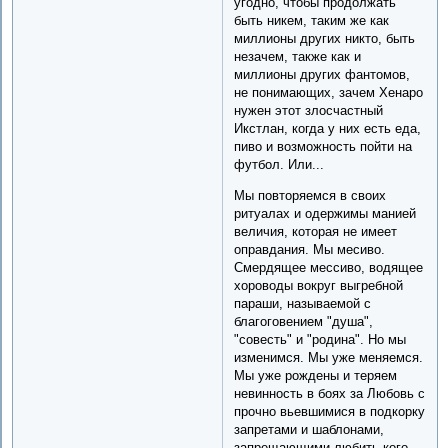
угодно, чтобы продолжать
быть никем, таким же как
миллионы других никто, быть
незачем, также как и
миллионы других фантомов,
не понимающих, зачем Хенаро
нужен этот злосчастный
Икстлан, когда у них есть еда,
пиво и возможность пойти на
футбол. Или...
Мы повторяемся в своих
ритуалах и одержимы манией
величия, которая не имеет
оправдания. Мы месиво.
Смердящее мессиво, водящее
хороводы вокруг выгребной
параши, называемой с
благоговением "душа",
"совесть" и "родина". Но мы
изменимся. Мы уже меняемся.
Мы уже рождены и теряем
невинность в боях за Любовь с
прочно вьевшимися в подкорку
запретами и шаблонами,
запрещающими любить кого