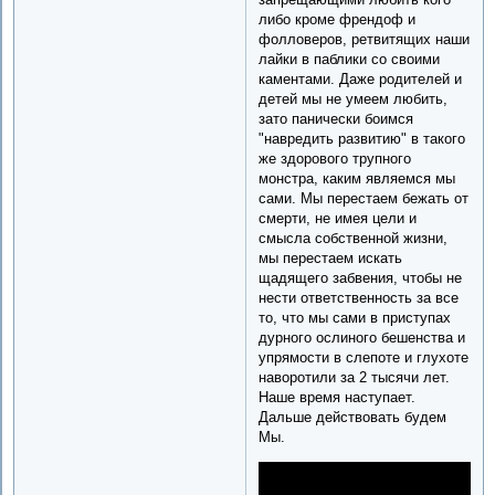
либо кроме френдоф и
фолловеров, ретвитящих наши
лайки в паблики со своими
каментами. Даже родителей и
детей мы не умеем любить,
зато панически боимся
"навредить развитию" в такого
же здорового трупного
монстра, каким являемся мы
сами. Мы перестаем бежать от
смерти, не имея цели и
смысла собственной жизни,
мы перестаем искать
щадящего забвения, чтобы не
нести ответственность за все
то, что мы сами в приступах
дурного ослиного бешенства и
упрямости в слепоте и глухоте
наворотили за 2 тысячи лет.
Наше время наступает.
Дальше действовать будем
Мы.