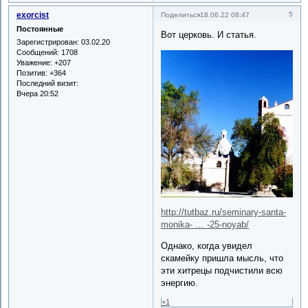
exorcist
5
Поделиться
18.06.22 08:47
Постоянные
Вот церковь. И статья.
Зарегистрирован
: 03.02.20
Сообщений:
1708
Уважение:
+207
Позитив:
+364
Последний визит:
Вчера 20:52
http://tutbaz.ru/seminary-santa-
monika- … -25-noyab/
Однако, когда увидел
скамейку пришла мысль, что
эти хитрецы подчистили всю
энергию.
+1