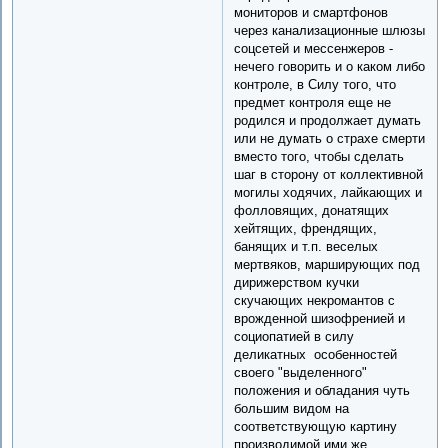
мониторов и смартфонов
через канализационные шлюзы
соцсетей и мессенжеров -
нечего говорить и о каком либо
контроле, в Силу того, что
предмет контроля еще не
родился и продолжает думать
или не думать о страхе смерти
вместо того, чтобы сделать
шаг в сторону от коллективной
могилы ходячих, лайкающих и
фолловящих, донатящих
хейтящих, френдящих,
банящих и т.п. веселых
мертвяков, марширующих под
дирижерством кучки
скучающих некромантов с
врожденной шизофренией и
социопатией в силу
деликатных особенностей
своего "выделенного"
положения и обладания чуть
большим видом на
соответствующую картину
производимой ими же