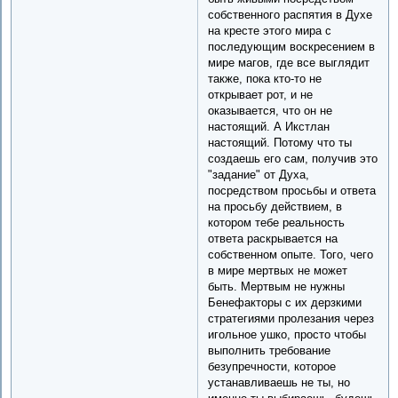
собственного распятия в Духе
на кресте этого мира с
последующим воскресением в
мире магов, где все выглядит
также, пока кто-то не
открывает рот, и не
оказывается, что он не
настоящий. А Икстлан
настоящий. Потому что ты
создаешь его сам, получив это
"задание" от Духа,
посредством просьбы и ответа
на просьбу действием, в
котором тебе реальность
ответа раскрывается на
собственном опыте. Того, чего
в мире мертвых не может
быть. Мертвым не нужны
Бенефакторы с их дерзкими
стратегиями пролезания через
игольное ушко, просто чтобы
выполнить требование
безупречности, которое
устанавливаешь не ты, но