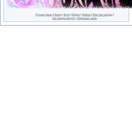
Лунные фазы
|
Книги
|
Фото
|
Видео
|
Файлы
|
Мир Кастанеды
|
Кастанеда форум
|
Обратная связь