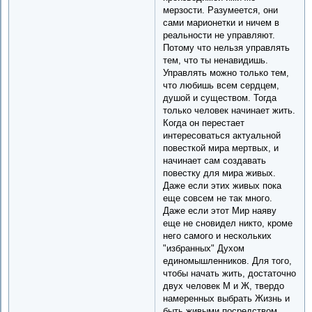
мерзости. Разумеется, они
сами марионетки и ничем в
реальности не управляют.
Потому что нельзя управлять
тем, что ты ненавидишь.
Управлять можно только тем,
что любишь всем сердцем,
душой и существом. Тогда
только человек начинает жить.
Когда он перестает
интересоваться актуальной
повесткой мира мертвых, и
начинает сам создавать
повестку для мира живых.
Даже если этих живых пока
еще совсем не так много.
Даже если этот Мир наяву
еще не сновидел никто, кроме
него самого и нескольких
"избранных" Духом
единомышленников. Для того,
чтобы начать жить, достаточно
двух человек М и Ж, твердо
намеренных выбрать Жизнь и
быть живыми посредством