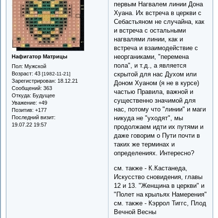
первым Нагвалем линии Дона
Хуана. Их встреча в церкви с
Себастьяном не случайна, как
и встреча с остальными
нагвалями линии, как и
встреча и взаимодействие с
неорганиками, "перемена
Нафигатор Матрицы
пола", и т.д., а является
Пол:
Мужской
Возраст:
43
скрытой для нас Духом или
[1982-11-21]
Зарегистрирован
: 18.12.21
Доном Хуаном (я не в курсе)
Сообщений:
363
частью Правила, важной и
Откуда:
Будущее
существенно значимой для
Уважение:
+49
нас, потому что "линии" и маги
Позитив:
+177
Последний визит:
никуда не "уходят", мы
19.07.22 19:57
продолжаем идти их путями и
даже говорим о Пути почти в
таких же терминах и
определениях. Интересно?
см. также - К.Кастанеда,
Искусство сновидения, главы
12 и 13. "Женщина в церкви" и
"Полет на крыльях Намерения"
см. также - Кэррол Тиггс, Плод
Вечной Весны