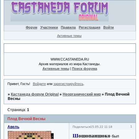
Форум
Участники
Правила
Регистрация
Войти
Активные темы
Объявление
WWW.CCASTANEDA.RU
Архив материалов из мира Кастанеды.
Активные темы
|
Поиск форума
Привет, Гость!
Войдите
или
зарегистрируйтесь
.
»
Кастанеда форум Original
»
Неорганический мир
»
Плод Вечной
Весны
Страница:
1
Плод Вечной Весны
Авель
1
Поделиться
15.05.22 11:18
Ш
ошопаншоко
был