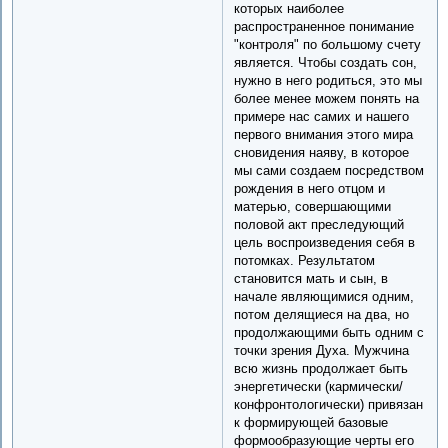
которых наиболее
распространенное понимание
"контроля" по большому счету
является. Чтобы создать сон,
нужно в него родиться, это мы
более менее можем понять на
примере нас самих и нашего
первого внимания этого мира
сновидения наяву, в которое
мы сами создаем посредством
рождения в него отцом и
матерью, совершающими
половой акт преследующий
цель воспроизведения себя в
потомках. Результатом
становится мать и сын, в
начале являющимися одним,
потом делящиеся на два, но
продолжающими быть одним с
точки зрения Духа. Мужчина
всю жизнь продолжает быть
энергетически (кармически/
конфронтологически) привязан
к формирующей базовые
формообразующие черты его