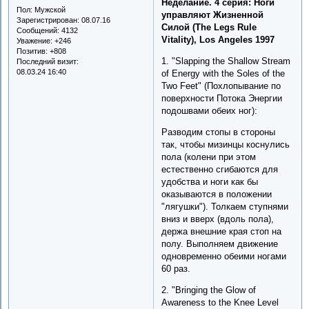
Неделание. 4 серия: Ноги
Пол:
Мужской
управляют Жизненной
Зарегистрирован
: 08.07.16
Силой (The Legs Rule
Сообщений:
4132
Vitality), Los Angeles 1997
Уважение:
+246
Позитив:
+808
1. "Slapping the Shallow Stream
Последний визит:
08.03.24 16:40
of Energy with the Soles of the
Two Feet" (Похлопывание по
поверхности Потока Энергии
подошвами обеих ног):
Разводим стопы в стороны
так, чтобы мизинцы коснулись
пола (колени при этом
естественно сгибаются для
удобства и ноги как бы
оказываются в положении
"лягушки"). Толкаем ступнями
вниз и вверх (вдоль пола),
держа внешние края стоп на
полу. Выполняем движение
одновременно обеими ногами
60 раз.
2. "Bringing the Glow of
Awareness to the Knee Level