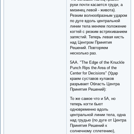
руки почти касается груди, а
мизинец левой - живота).
Резким волнообразным ударом
по дуге вдоль центральной
линии тела меняем положение
когтей с резким встряхиванием
запястий. Теперь левая кисть
над Центром Принятия
Решений. Повторяем
несколько раз.
5AA. "The Edge of the Knuckle
Punch Rips the Area of the
Center for Decisions" (Удар
краем суставов кулаков
разрывает Область Центра
Принятия Решений):
То же самое что и 5A, но
теперь когти бьют
одновременно вдоль
центральной линии тела, одна
над грудью (по дуге от Центра
Принятия Решений к
солнечному сплетению),