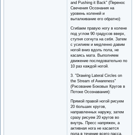
and Pushing it Back" (Перенос
Свечения Осознания на
уровень коленей и
выталкивание его обратно):
Сгибаем правую ногу в колене
под углом 90 градусов вверх,
ступня согнута на себя. Затем
с усилием и медленно давим
ногой вниз вдоль пола, не
касаясь мата. Выполняем
движение последовательно по
10 раз каждой ногой.
3. "Drawing Lateral Circles on
the Stream of Awareness"
(Рисование Боковых Кругов в
Потоке Осознавания):
Прямой правой ногой рисуем
20 больших кругов,
направленных наружу, затем
сразу рисуем 20 кругов во
внутрь. Пресс напряжен, а
активная нога не касается
пола в течение всего пасса.