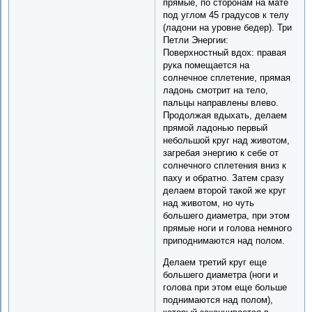
прямые, по сторонам на мате
под углом 45 градусов к телу
(ладони на уровне бедер). Три
Петли Энергии:
Поверхностный вдох: правая
рука помещается на
солнечное сплетение, прямая
ладонь смотрит на тело,
пальцы направлены влево.
Продолжая вдыхать, делаем
прямой ладонью первый
небольшой круг над животом,
загребая энергию к себе от
солнечного сплетения вниз к
паху и обратно. Затем сразу
делаем второй такой же круг
над животом, но чуть
большего диаметра, при этом
прямые ноги и голова немного
приподнимаются над полом.
Делаем третий круг еще
большего диаметра (ноги и
голова при этом еще больше
поднимаются над полом),