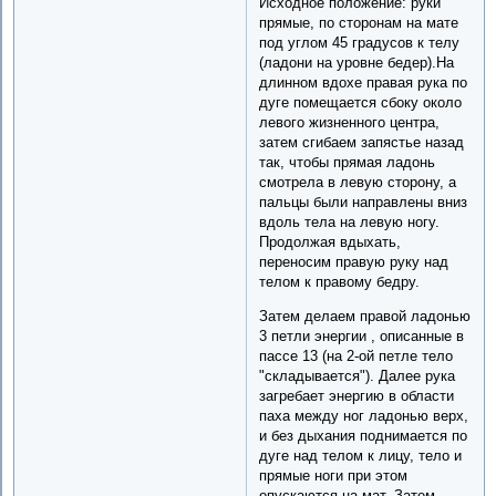
Исходное положение: руки
прямые, по сторонам на мате
под углом 45 градусов к телу
(ладони на уровне бедер).На
длинном вдохе правая рука по
дуге помещается сбоку около
левого жизненного центра,
затем сгибаем запястье назад
так, чтобы прямая ладонь
смотрела в левую сторону, а
пальцы были направлены вниз
вдоль тела на левую ногу.
Продолжая вдыхать,
переносим правую руку над
телом к правому бедру.
Затем делаем правой ладонью
3 петли энергии , описанные в
пассе 13 (на 2-ой петле тело
"складывается"). Далее рука
загребает энергию в области
паха между ног ладонью верх,
и без дыхания поднимается по
дуге над телом к лицу, тело и
прямые ноги при этом
опускаются на мат. Затем,