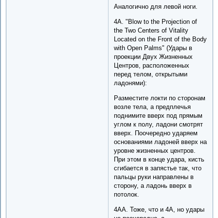
Аналогично для левой ноги.
4A. "Blow to the Projection of
the Two Centers of Vitality
Located on the Front of the Body
with Open Palms" (Удары в
проекции Двух Жизненных
Центров, расположенных
перед телом, открытыми
ладонями):
Разместите локти по сторонам
возле тела, а предплечья
поднимите вверх под прямым
углом к полу, ладони смотрят
вверх. Поочередно ударяем
основаниями ладоней вверх на
уровне жизненных центров.
При этом в конце удара, кисть
сгибается в запястье так, что
пальцы руки направлены в
сторону, а ладонь вверх в
потолок.
4AA. Тоже, что и 4A, но удары