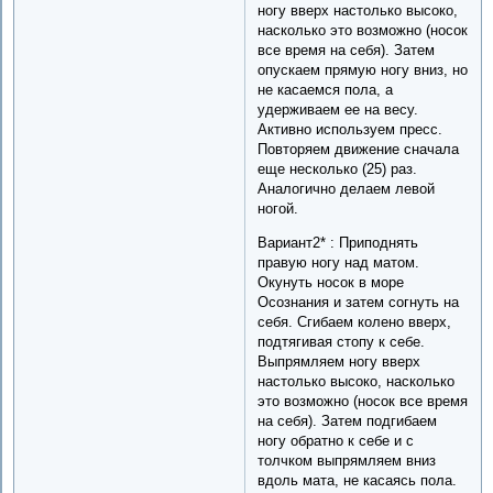
ногу вверх настолько высоко,
насколько это возможно (носок
все время на себя). Затем
опускаем прямую ногу вниз, но
не касаемся пола, а
удерживаем ее на весу.
Активно используем пресс.
Повторяем движение сначала
еще несколько (25) раз.
Аналогично делаем левой
ногой.
Вариант2* : Приподнять
правую ногу над матом.
Окунуть носок в море
Осознания и затем согнуть на
себя. Сгибаем колено вверх,
подтягивая стопу к себе.
Выпрямляем ногу вверх
настолько высоко, насколько
это возможно (носок все время
на себя). Затем подгибаем
ногу обратно к себе и с
толчком выпрямляем вниз
вдоль мата, не касаясь пола.