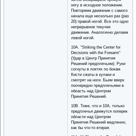
ногу в исходное положение.
Повторяем движение с самого
начала еще несколько раз (раз
20) правой ногой. Все это одно
непрерывное текучее
движение. Аналогично делаем
левой ногой.
10A. "Striking the Center for
Decisions with the Forearm"
(Удар в Центр Принятия
Решений предплечьем): Руки
согнуты в локтях по бокам.
Кисти сжаты в кулаки и
смотрят на ноги. Бьем вверх
поочередно предплечьями в
область над Центром
Принятия Решений.
10B. Тоже, что и 10A, только
предплечья движутся поперек
области над Центром
Принятия Решений медленно,
как бы что-то втирая.