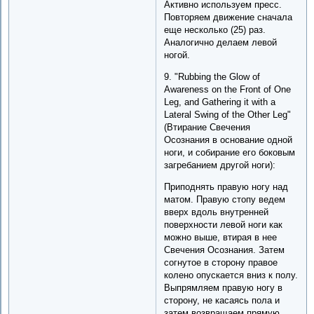
Активно используем пресс.
Повторяем движение сначала
еще несколько (25) раз.
Аналогично делаем левой
ногой.
9. "Rubbing the Glow of
Awareness on the Front of One
Leg, and Gathering it with a
Lateral Swing of the Other Leg"
(Втирание Свечения
Осознания в основание одной
ноги, и собирание его боковым
загребанием другой ноги):
Приподнять правую ногу над
матом. Правую стопу ведем
вверх вдоль внутренней
поверхности левой ноги как
можно выше, втирая в нее
Свечения Осознания. Затем
согнутое в сторону правое
колено опускается вниз к полу.
Выпрямляем правую ногу в
сторону, не касаясь пола и
затем возвращаем прямую