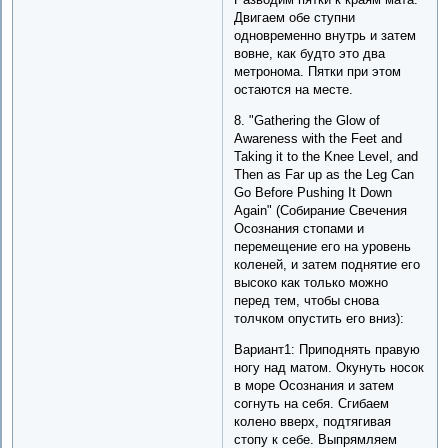
Двигаем обе ступни
одновременно внутрь и затем
вовне, как будто это два
метронома. Пятки при этом
остаются на месте.
8. "Gathering the Glow of
Awareness with the Feet and
Taking it to the Knee Level, and
Then as Far up as the Leg Can
Go Before Pushing It Down
Again" (Собирание Свечения
Осознания стопами и
перемещение его на уровень
коленей, и затем поднятие его
высоко как только можно
перед тем, чтобы снова
толчком опустить его вниз):
Вариант1: Приподнять правую
ногу над матом. Окунуть носок
в море Осознания и затем
согнуть на себя. Сгибаем
колено вверх, подтягивая
стопу к себе. Выпрямляем