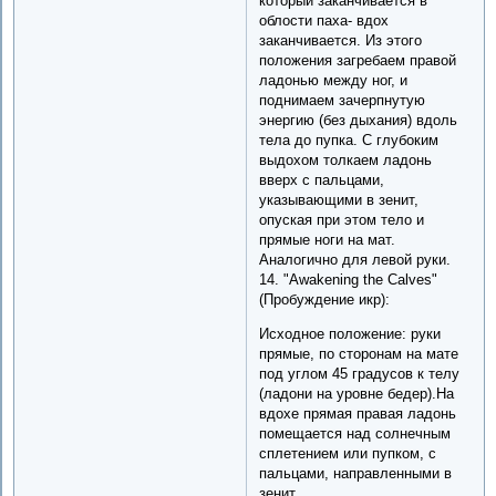
который заканчивается в
облости паха- вдох
заканчивается. Из этого
положения загребаем правой
ладонью между ног, и
поднимаем зачерпнутую
энергию (без дыхания) вдоль
тела до пупка. С глубоким
выдохом толкаем ладонь
вверх с пальцами,
указывающими в зенит,
опуская при этом тело и
прямые ноги на мат.
Аналогично для левой руки.
14. "Awakening the Calves"
(Пробуждение икр):
Исходное положение: руки
прямые, по сторонам на мате
под углом 45 градусов к телу
(ладони на уровне бедер).На
вдохе прямая правая ладонь
помещается над солнечным
сплетением или пупком, с
пальцами, направленными в
зенит.