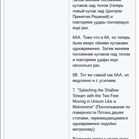
кулаков над телом (теперь
левый кулак над Центром
Принятия Решений) и
повторяем удары поочередно
еще раз.
6AA. Тоже что и 6A, но теперь
бьем вверх обоими кулаками
одновременно. Затем меняем
положение кулаков над телом
и повторяем удары еще
несколько раз.
6B. Тот же самый как 6AA, но
медленно и с усилием.
7. "Splashing the Shallow
Stream with the Two Feet
Moving in Unison Like a
Metronome" (Похлопывание по
поверхности Потока двумя
стопами, перемещающимися
одновременно подобно
метроному):
Разводим пятки к краям мата.