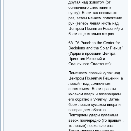
другая над животом (от
солнечного сплетения к
пупку). Бьем так несколько
раз, затем меняем положение
рук (теперь левая кисть над
Центром Принятия Решений) и
бьем еще столько же раз.
6A. "A Punch to the Center for
Decisions and the Solar Plexus"
(Удары в проекции Центра
Принятия Решений и
Солнечного Сплетения):
Помешаем правый кулак над
Центром Принятия Решений, а
левый - над солнечным
сплетением. Бьем правым
кулаком вверх и возвращаем
его обратно к V-пятну. Затем
бьем левым кулаком вверх и
возвращаем обратно.
Повторяем удары кулаками
вверх поочередно (то правым ,
то левым) несколько раз.
Затем меняем положение