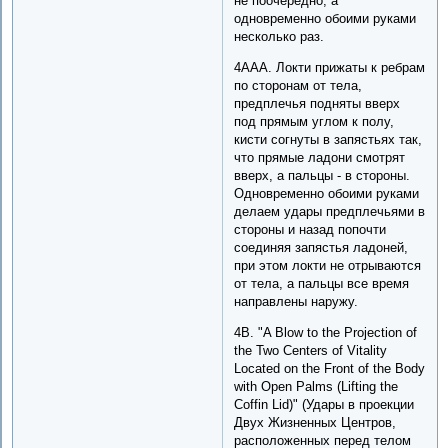
не поочередно, а
одновременно обоими руками
несколько раз.
4AAA. Локти прижаты к ребрам
по сторонам от тела,
предплечья подняты вверх
под прямым углом к полу,
кисти согнуты в запястьях так,
что прямые ладони смотрят
вверх, а пальцы - в стороны.
Одновременно обоими руками
делаем удары предплечьями в
стороны и назад попочти
соединяя запястья ладоней,
при этом локти не отрываются
от тела, а пальцы все время
направлены наружу.
4B. "A Blow to the Projection of
the Two Centers of Vitality
Located on the Front of the Body
with Open Palms (Lifting the
Coffin Lid)" (Удары в проекции
Двух Жизненных Центров,
расположенных перед телом