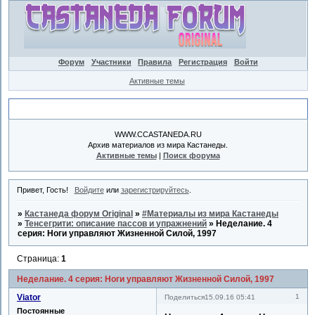
Форум
Участники
Правила
Регистрация
Войти
Активные темы
Объявление
WWW.CCASTANEDA.RU
Архив материалов из мира Кастанеды.
Активные темы
|
Поиск форума
Привет, Гость!
Войдите
или
зарегистрируйтесь
.
»
Кастанеда форум Original
»
#Материалы из мира Кастанеды
»
Тенсегрити: описание пассов и упражнений
»
Неделание. 4
серия: Ноги управляют Жизненной Силой, 1997
Страница:
1
Неделание. 4 серия: Ноги управляют Жизненной Силой, 1997
Viator
1
Поделиться
15.09.16 05:41
Постоянные