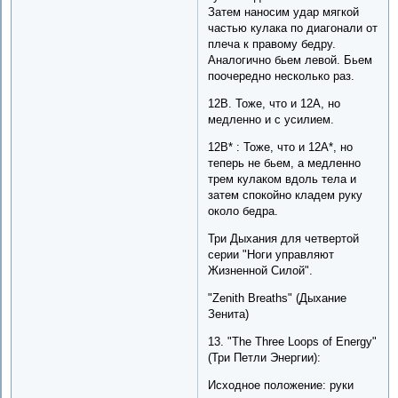
Затем наносим удар мягкой
частью кулака по диагонали от
плеча к правому бедру.
Аналогично бьем левой. Бьем
поочередно несколько раз.
12B. Тоже, что и 12A, но
медленно и с усилием.
12B* : Тоже, что и 12A*, но
теперь не бьем, а медленно
трем кулаком вдоль тела и
затем спокойно кладем руку
около бедра.
Три Дыхания для четвертой
серии "Ноги управляют
Жизненной Силой".
"Zenith Breaths" (Дыхание
Зенита)
13. "The Three Loops of Energy"
(Три Петли Энергии):
Исходное положение: руки