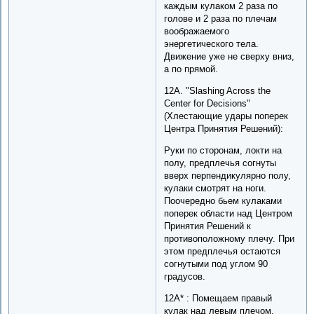
каждым кулаком 2 раза по
голове и 2 раза по плечам
воображаемого
энергетического тела.
Движение уже не сверху вниз,
а по прямой.
12A. "Slashing Across the
Center for Decisions"
(Хлестающие удары поперек
Центра Принятия Решений):
Руки по сторонам, локти на
полу, предплечья согнуты
вверх перпендикулярно полу,
кулаки смотрят на ноги.
Поочередно бьем кулаками
поперек области над Центром
Принятия Решений к
противоположному плечу. При
этом предплечья остаются
согнутыми под углом 90
градусов.
12A* : Помещаем правый
кулак над левым плечом.