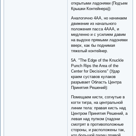
открытыми ладонями (Подъем
Крышки Контейнера)):
Аналогично 4АА, но начинаем
движение из начального
положения пасса 4AAA, и
медленно и с усилием давим
на выдохе прямыми ладонями
вверх, как бы поднимая
тяжелый контейнер.
5A. "The Edge of the Knuckle
Punch Rips the Area of the
Center for Decisions" (Удар
краем суставов кулаков
разрывает Область Центра
Принятия Решений):
Помещаем кисти, согнутые в
когти тигра, на центральной
линии тела: правая кисть над
Центром Принятия Решений, а
левая над пупком (ладони
смотрят в противоположные
стороны, и расположены так,
что большой палец правой