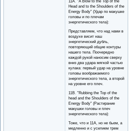
11A. "A Blow to the Top of the
Head and to the Shoulders of the
Energy Body" (Удар по макушке
головы и по плечам
энергетического тела):
Представляем, что над нами в
воздухе висит наш
энергетический дубль,
повторяющий общие контуры
нашего тела. Поочередно
каждой рукой наносим сверху
вниз два удара мягкой частью
кулака: первый удар на уровне
головы воображаемого
энергетического тела, а второй
на уровне его плеч.
11B. "Rubbing the Top of the
head and the Shoulders of the
Energy Body" (Растирание
макушки головы и плеч
энергетического тела):
Тоже, что и 11A, но не бьем, а
медленно и с усилием трем