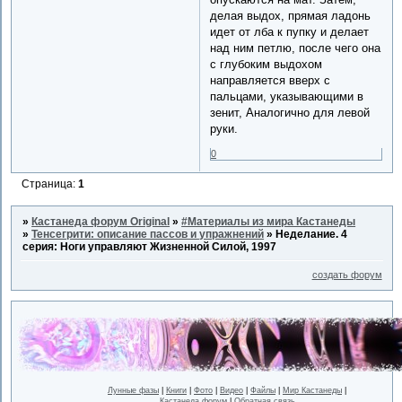
делая выдох, прямая ладонь
идет от лба к пупку и делает
над ним петлю, после чего она
с глубоким выдохом
направляется вверх с
пальцами, указывающими в
зенит, Аналогично для левой
руки.
0
Страница:
1
»
Кастанеда форум Original
»
#Материалы из мира Кастанеды
»
Тенсегрити: описание пассов и упражнений
»
Неделание. 4
серия: Ноги управляют Жизненной Силой, 1997
создать форум
Лунные фазы
|
Книги
|
Фото
|
Видео
|
Файлы
|
Мир Кастанеды
|
Кастанеда форум
|
Обратная связь