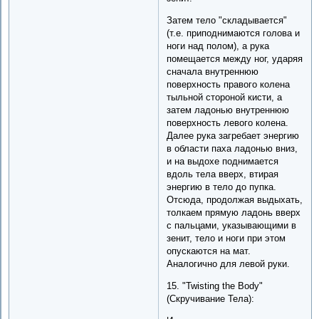
Затем тело "складывается"
(т.е. приподнимаются голова и
ноги над полом), а рука
помещается между ног, ударяя
сначала внутреннюю
поверхность правого колена
тыльной стороной кисти, а
затем ладонью внутреннюю
поверхность левого колена.
Далее рука загребает энергию
в области паха ладонью вниз,
и на выдохе поднимается
вдоль тела вверх, втирая
энергию в тело до пупка.
Отсюда, продолжая выдыхать,
толкаем прямую ладонь вверх
с пальцами, указывающими в
зенит, тело и ноги при этом
опускаются на мат.
Аналогично для левой руки.
15. "Twisting the Body"
(Скручивание Тела):