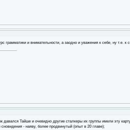
рс грамматики и внимательности, а заодно и уважения к себе, ну т.е. к 
нок давался Тайше и очевидно другие сталкеры их группы имели эту карт
 сновидения - наяву, более продвинутый (опыт в 20 главе);