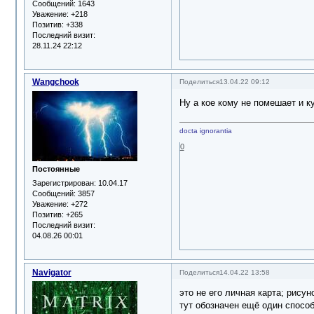
Сообщений:
1643
Уважение:
+218
Позитив:
+338
Последний визит:
28.11.24 22:12
Wangchook
Поделиться
13.04.22 09:12
Ну а кое кому не помешает и ку
docta ignorantia
0
Постоянные
Зарегистрирован
: 10.04.17
Сообщений:
3857
Уважение:
+272
Позитив:
+265
Последний визит:
04.08.26 00:01
Navigator
Поделиться
14.04.22 13:58
это не его личная карта; рису
тут обозначен ещё один способ