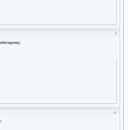
9
собеседнику.
10
у;