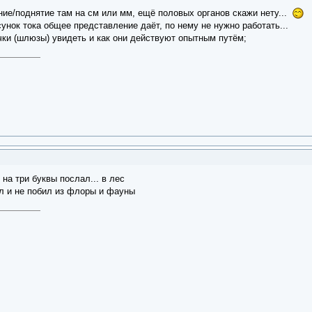
ние/поднятие там на см или мм, ещё половых органов скажи нету...
сунок тока общее представление даёт, по нему не нужно работать...
чки (шлюзы) увидеть и как они действуют опытным путём;
 на три буквы послал... в лес
ал и не побил из флоры и фауны