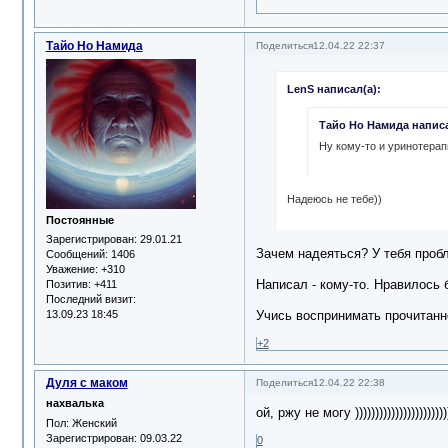
Тайо Но Намида
Поделиться
12.04.22 22:37
LenS написал(а):
Тайо Но Намида написа
Ну кому-то и уринотерап
Надеюсь не тебе))
Постоянные
Зарегистрирован
: 29.01.21
Зачем надеяться? У тебя проб
Сообщений:
1406
Уважение:
+310
Написал - кому-то. Нравилось 
Позитив:
+411
Последний визит:
13.09.23 18:45
Учись воспринимать прочитанн
+2
Дуля с маком
Поделиться
12.04.22 22:38
нахвалька
ой, ржу не могу ))))))))))))))))))))))))
Пол:
Женский
Зарегистрирован
: 09.03.22
0