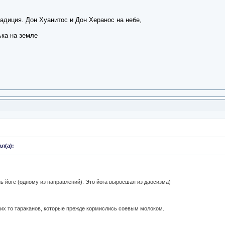
адиция. Дон Хуанитос и Дон Херанос на небе,
ка на земле
л(а):
нь йоге (одному из направлений). Это йога выросшая из даосизма)
ьих то тараканов, которые прежде кормислись соевым молоком.