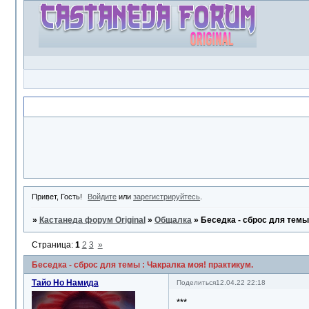
Объявление
Привет, Гость!
Войдите
или
зарегистрируйтесь
.
»
Кастанеда форум Original
»
Общалка
»
Беседка - сброс для темы
Страница:
1
2
3
»
Беседка - сброс для темы : Чакралка моя! практикум.
Тайо Но Намида
Поделиться
12.04.22 22:18
***