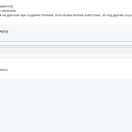
равится))
о написала.
 на даосизм при создании течения, хотя асаны вполне известные, но под другим соус
кусу.
вкусу.