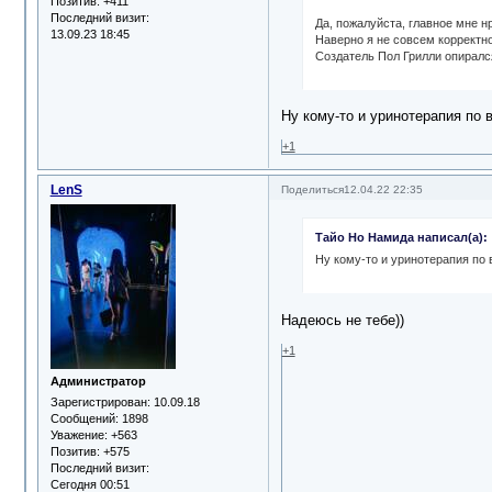
Позитив:
+411
Последний визит:
Да, пожалуйста, главное мне н
13.09.23 18:45
Наверно я не совсем корректн
Создатель Пол Грилли опирался
Ну кому-то и уринотерапия по в
+1
LenS
Поделиться
12.04.22 22:35
Тайо Но Намида написал(а):
Ну кому-то и уринотерапия по 
Надеюсь не тебе))
+1
Администратор
Зарегистрирован
: 10.09.18
Сообщений:
1898
Уважение:
+563
Позитив:
+575
Последний визит:
Сегодня 00:51