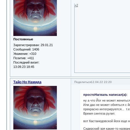
+2
Постоянные
Зарегистрирован
: 29.01.21
Сообщений:
1406
Уважение:
+310
Позитив:
+411
Последний визит:
13.09.23 18:45
Тайо Но Намида
Поделиться
12.04.22 22:20
простоНагваль написал(а):
ну а что Йог не может женитьс
Или дао не может обняться с й
прекрасно интегрируются... т.е
Время синтеза рулит.
вот Кастанедовской йоги еще нет
Сидерский зря какие-то назван