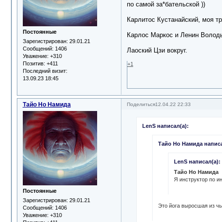
по самой за*бательской ))
Карлитос Кустанайский, моя тр
Постоянные
Карлос Маркос и Ленин Володь
Зарегистрирован
: 29.01.21
Сообщений:
1406
Лаоский Цзи вокруг.
Уважение:
+310
Позитив:
+411
+1
Последний визит:
13.09.23 18:45
Тайо Но Намида
Поделиться
12.04.22 22:33
LenS написал(а):
Тайо Но Намида написа
LenS написал(а):
Тайо Но Намида
Я инструктор по и
Постоянные
Зарегистрирован
: 29.01.21
Это йога выросшая из ч
Сообщений:
1406
Уважение:
+310