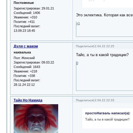
Постоянные
Зарегистрирован
: 29.01.21
Сообщений:
1406
Это эклектика. Которая как вс
Уважение:
+310
Позитив:
+411
+1
Последний визит:
13.09.23 18:45
Дуля с маком
Поделиться
12.04.22 22:25
нахвалька
Тайо, а ты в какой традиции?
Пол:
Женский
Зарегистрирован
: 09.03.22
0
Сообщений:
1643
Уважение:
+218
Позитив:
+338
Последний визит:
28.11.24 22:12
Тайо Но Намида
Поделиться
12.04.22 22:33
простоНагваль написал(а):
Тайо, а ты в какой традиции?