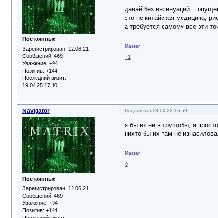
давай без инсинуаций... опуще
это не китайская медицина, ри
а требуется самому все эти то
Постоянные
Master
Зарегистрирован
: 12.06.21
Сообщений:
469
+1
Уважение:
+94
Позитив:
+144
Последний визит:
19.04.25 17:10
Navigator
Поделиться
18.04.22 16:59
я бы их не в трущобы, а просто
нихто бы их там не изнасилов
Master
0
Постоянные
Зарегистрирован
: 12.06.21
Сообщений:
469
Уважение:
+94
Позитив:
+144
Последний визит: