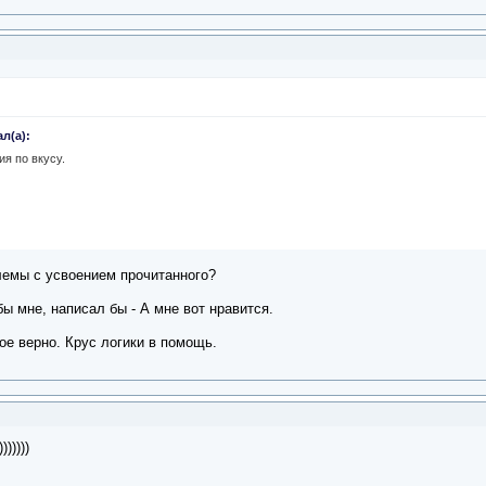
л(а):
ия по вкусу.
лемы с усвоением прочитанного?
бы мне, написал бы - А мне вот нравится.
ое верно. Крус логики в помощь.
))))))