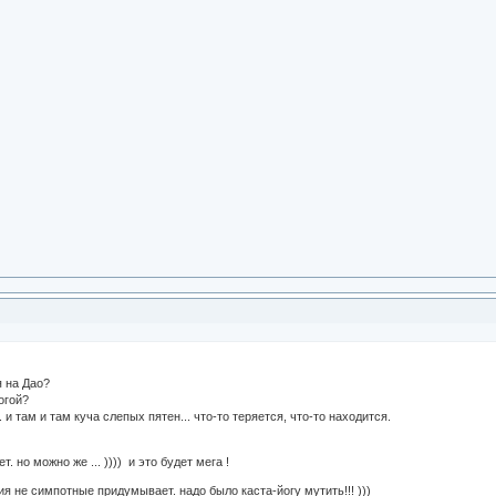
я на Дао?
огой?
. и там и там куча слепых пятен... что-то теряется, что-то находится.
. но можно же ... )))) и это будет мега !
ия не симпотные придумывает. надо было каста-йогу мутить!!! )))