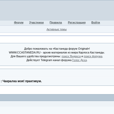
Форум
Участники
Правила
Регистрация
Войти
Активные темы
Добро пожаловать на «Кастанеда форум Original»!
WWW.CCASTANEDA.RU - архив материалов из мира Карлоса Кастанеды.
Для Вашего удобства предусмотрены:
поиск Яндекса
и
поиск форума
.
Действует Telegram канал форума
Голос Духа
.
 : Чакралка моя! практикум.