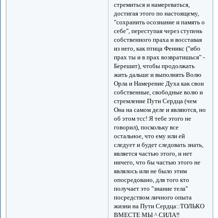
стремиться и намереваться,
достигая этого по настоящему,
"сохранить осознание и память о
себе", переступая через ступень
собственного праха и восставая
из него, как птица Феникс ("ибо
прах ты и в прах возвратишься" -
Берешит), чтобы продолжать
жить дальше и выполнять Волю
Орла и Намерение Духа как свои
собственные, свободные волю и
стремление Пути Сердца (чем
Она на самом деле и являются, но
об этом тсс! Я тебе этого не
говорил), поскольку все
остальное, что ему или ей
следует и будет следовать знать,
является частью этого, и нет
ничего, что бы частью этого не
являлось или не было этим
опосредовано, для того кто
получает это "знание тела"
посредством личного опыта
жизни на Пути Сердца::ТОЛЬКО
ВМЕСТЕ МЫ ^ СИЛА‼