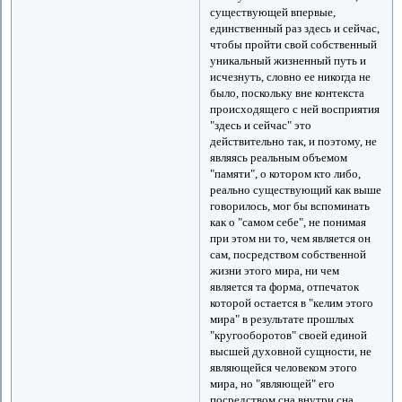
существующей впервые,
единственный раз здесь и сейчас,
чтобы пройти свой собственный
уникальный жизненный путь и
исчезнуть, словно ее никогда не
было, поскольку вне контекста
происходящего с ней восприятия
"здесь и сейчас" это
действительно так, и поэтому, не
являясь реальным объемом
"памяти", о котором кто либо,
реально существующий как выше
говорилось, мог бы вспоминать
как о "самом себе", не понимая
при этом ни то, чем является он
сам, посредством собственной
жизни этого мира, ни чем
является та форма, отпечаток
которой остается в "келим этого
мира" в результате прошлых
"кругооборотов" своей единой
высшей духовной сущности, не
являющейся человеком этого
мира, но "являющей" его
посредством сна внутри сна,