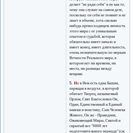
делает "не ради себя" и не как то,
чему она служит на самом деле,
поскольку он себя не помнит и не
знает в объеме, хоть сколько
нибудь превосходящем личность
этого мира с ее уникальным
опытом и судьбой, которая
обязательно имеет начало и
имеет конец, имеет длительность,
очень незначительную по меркам
Вечности Реального мира, в
котором нет ни времени, ни
места, ни разницы между
вещами.
5.
Н
о в Нем есть одна Башня,
парящая в воздухе, в которой
обитает Творец, называемый
Орлом, Свят Благословен Он,
Один, Единственный и Единый
навеки и воистину, Сын Человека
Живого, Он же - Праведник,
Оживляющий Миры, Святой и
скрытый все "6000 лет
подготовительного периода" (см.