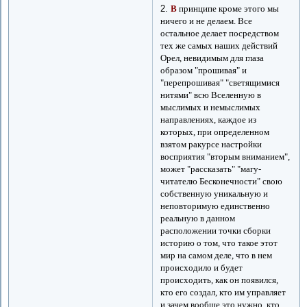
2.
В
принципе кроме этого мы
ничего и не делаем. Все
остальное делает посредством
тех же самых наших действий
Орел, невидимым для глаза
образом "прошивая" и
"перепрошивая" "светящимися
нитями" всю Вселенную в
мыслимых и немыслимых
направлениях, каждое из
которых, при определенном
взятом ракурсе настройки
восприятия "вторым вниманием",
может "рассказать" "магу-
читателю Бесконечности" свою
собственную уникальную и
неповторимую единственно
реальную в данном
расположении точки сборки
историю о том, что такое этот
мир на самом деле, что в нем
происходило и будет
происходить, как он появился,
кто его создал, кто им управляет
и зачем вообще это нужно, кто