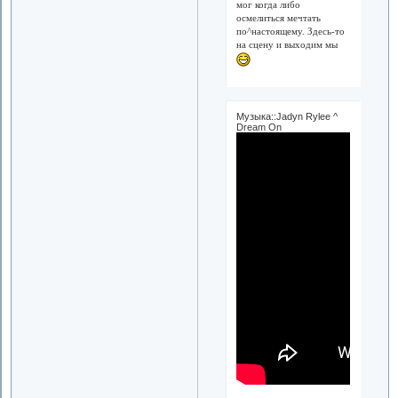
мог когда либо
осмелиться мечтать
по^настоящему. Здесь-то
на сцену и выходим мы
Музыка::Jadyn Rylee ^
Dream On