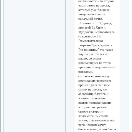
особенности - во второй
части этого процесса,
который уже ближе к
завершению, чем к
начальной точке.
Понятно, что Природа,
при всей Ее Силе и
Мудрости, неспособна за
создаваемое Ею
"самостоятельное
творение" раскладывать
"по понятиям" что такое
хорошо, а что такое
плохо, со всеми
вытекающими из этого
причинно-следственными
выводами,
составляющими канву
постижения человеком
происходящего с ним
самим процесса, как
абсолютно благого и
желаемого явления,
вектор происхождения
которого направлен
строго в сторону
желаемого им самим
лично, и являющимся тем,
чего человек хочет
больше всего, о чем бы он