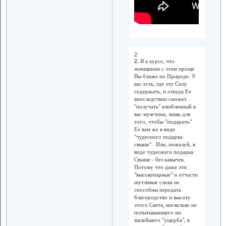
2
2.
Я в курсе, что
женщинам с этим проще.
Вы ближе по Природе. У
вас есть, где эту Силу
содержать, и откуда Ее
впоследствии сможет
"получать" влюбленный в
вас мужчина, лишь для
того, чтобы "подарить"
Ее вам же в виде
"чудесного подарка
свыше". Или, пожалуй, в
виде чудесного подарка
Свыше - без кавычек.
Потому что даже эти
"высокопарные" и отчасти
шутливые слова не
способны передать
благородство и высоту
этого Света, нисколько не
испытывающего ни
малейшего "ущерба", в