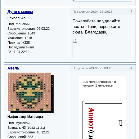
Дуля с маком
2
Поделиться
19.04.22 10:18
нахвалька
Пожалуйста не удаляйте
Пол:
Женский
посты - Тени, переносите
Зарегистрирован
: 09.03.22
сюда. Благодарю.
Сообщений:
1643
Уважение:
+218
+1
Позитив:
+338
Последний визит:
28.11.24 22:12
Авель
3
Поделиться
03.05.22 03:23
все человечество - в
каждом 1 человеке
Нафигатор Матрицы
Пол:
Мужской
Возраст:
43
[1982-11-21]
Зарегистрирован
: 18.12.21
Сообщений:
363