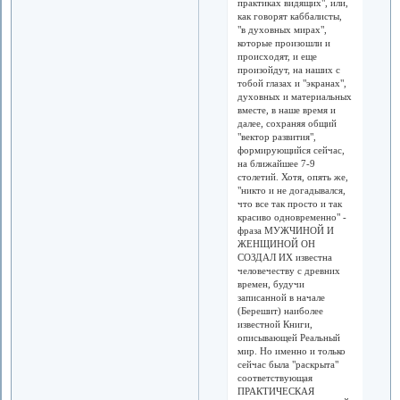
практиках видящих", или,
как говорят каббалисты,
"в духовных мирах",
которые произошли и
происходят, и еще
произойдут, на наших с
тобой глазах и "экранах",
духовных и материальных
вместе, в наше время и
далее, сохраняя общий
"вектор развития",
формирующийся сейчас,
на ближайшее 7-9
столетий. Хотя, опять же,
"никто и не догадывался,
что все так просто и так
красиво одновременно" -
фраза МУЖЧИНОЙ И
ЖЕНЩИНОЙ ОН
СОЗДАЛ ИХ известна
человечеству с древних
времен, будучи
записанной в начале
(Берешит) наиболее
известной Книги,
описывающей Реальный
мир. Но именно и только
сейчас была "раскрыта"
соответствующая
ПРАКТИЧЕСКАЯ