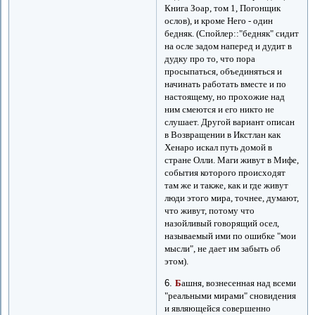
Книга Зоар, том 1, Погонщик
ослов), и кроме Него - один
бедняк. (Спойлер::"бедняк" сидит
на осле задом наперед и дудит в
дудку про то, что пора
просыпаться, объединяться и
начинать работать вместе и по
настоящему, но прохожие над
ним смеются и его никто не
слушает. Другой вариант описан
в Возвращении в Икстлан как
Хенаро искал путь домой в
стране Олли. Маги живут в Мифе,
события которого происходят
там же и также, как и где живут
люди этого мира, точнее, думают,
что живут, потому что
назойливый говорящий осел,
называемый ими по ошибке "мои
мысли", не дает им забыть об
этом).
6.
Б
ашня, вознесенная над всеми
"реальными мирами" сновидения
и являющейся совершенно