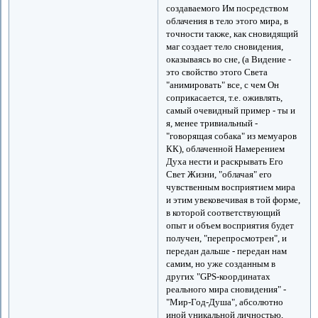
создаваемого Им посредством
облачения в тело этого мира, в
точности также, как сновидящий
маг создает тело сновидения,
оказываясь во сне, (а Видение -
это свойство этого Света
"анимировать" все, с чем Он
соприкасается, т.е. оживлять,
самый очевидный пример - ты и
я, менее тривиальный -
"говорящая собака" из мемуаров
КК), облаченной Намерением
Духа нести и раскрывать Его
Свет Жизни, "облачая" его
чувственным восприятием мира
и этим увековечивая в той форме,
в которой соответствующий
опыт и объем восприятия будет
получен, "перепросмотрен", и
передан дальше - передан нам
самим, но уже созданным в
других "GPS-координатах
реального мира сновидения" -
"Мир-Год-Душа", абсолютно
иной уникальной личностью,