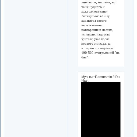
занятного, местами, но
чаще нудного и
кажущегося явно
"затянутым" в Силу
характера своего
нескончаемого
повторения в местах,
успевших надоесть
зрителю уже после
первого эпизода, за
которым последовало
100-500 отыгрываний "на
бис".
Музыка::Rammstein ^ Du
Hast