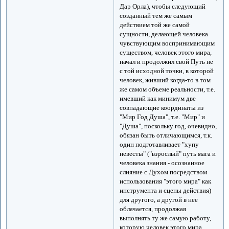
Дар Орла), чтобы следующий
созданный тем же самым
действием той же самой
сущности, делающей человека
чувствующим воспринимающим
существом, человек этого мира,
начал и продолжил свой Путь не
с той исходной точки, в которой
человек, живший когда-то в том
же самом объеме реальности, т.е.
имевший как минимум две
совпадающие координаты из
"Мир Год Душа", т.е. "Мир" и
"Душа", поскольку год, очевидно,
обязан быть отличающимся, т.к.
один подготавливает "хупу
невесты" ("взрослый" путь мага и
человека знания - осознанное
слияние с Духом посредством
использования "этого мира" как
инструмента и сцены действия)
для другого, а другой в нее
облачается, продолжая
выполнять ту же самую работу,
которую человек этого мира