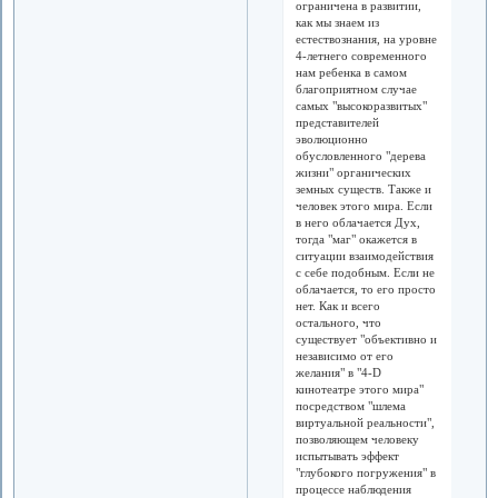
ограничена в развитии,
как мы знаем из
естествознания, на уровне
4-летнего современного
нам ребенка в самом
благоприятном случае
самых "высокоразвитых"
представителей
эволюционно
обусловленного "дерева
жизни" органических
земных существ. Также и
человек этого мира. Если
в него облачается Дух,
тогда "маг" окажется в
ситуации взаимодействия
с себе подобным. Если не
облачается, то его просто
нет. Как и всего
остального, что
существует "объективно и
независимо от его
желания" в "4-D
кинотеатре этого мира"
посредством "шлема
виртуальной реальности",
позволяющем человеку
испытывать эффект
"глубокого погружения" в
процессе наблюдения