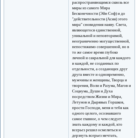
распространяющимся сквозь все
миры из самого Мира
Бесконечности (Эйн Соф) и до
"действительности (Асия) этого
мира" сновидения наяву. Света,
являющегося единственной,
уникальной и неповторимой,
неограниченно могущественной,
непостижимо совершенной, но в
то же самое время глубоко
личной и сакральной для каждого
и каждой, не созданных по
отдельности, а создающих друг
друга вместе и одновременно,
мужчины и женщины, Творца и
творения, Воли и Разума, Магов и
Социума, Души и Духа
посредством Жизни и Мира,
Летунов и Дырявых Горшков,
прости Господи, меня и тебя как
одного целого, осознавшего
самое главное, о чем следует
знать каждому и каждой, кто
всерьез решил осмелиться и
дерзнуть всерьез мечтать,