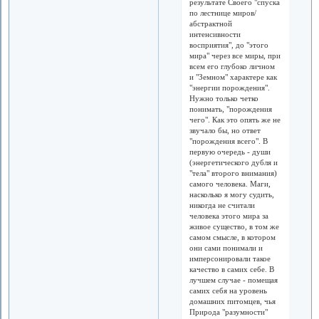
результате Своего "спуска
по лестнице миров/
абстрактной
интенсивности
восприятия", до "этого
мира" через все миры, при
всем его глубоко личном
и "Земном" характере как
"энергии порождения".
Нужно только четко
понимать, "порождения
чего". Как это опять же не
звучало бы, но ответ
"порождения всего". В
первую очередь - души
(энергетического дубля и
"тела" второго внимания)
самого человека. Маги,
насколько я могу судить,
никогда не считали
человека этого мира за
живое существо, в том же
самом смысле, в котором
они сами понимали и
имперсонировали такое
качество в самих себе. В
лучшем случае - помещая
самих себя на уровень
домашних питомцев, чья
Природа "разумности"