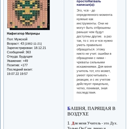
простоНагваль
написал(а):
Эго, чсв - до
определенного момента
нужные как
инструменты. Они не
могут быть отброшены
раньше чем будут
Нафигатор Матрицы
доступны другие. а раз
Пол:
Мужской
так, то с эго и чсв нужно
Возраст:
43
[1982-11-21]
уметь правильно
Зарегистрирован
: 18.12.21
обращаться. этому
Сообщений:
363
никто не учит. ошибки в
Откуда:
Будущее
обращении с ними -
Уважение:
+49
чреваты сильными
Позитив:
+177
искажениями. Для меня
Последний визит:
учитель тот, кто может,
19.07.22 19:57
умеет просчитывать -
реакции, и с их учетом
действует прицельно,
четко, понимая, зная
последствия.
Б
АШНЯ, ПАРЯЩАЯ В
ВОЗДУХЕ
1.
Д
ля меня Учитель - это Дух.
Только Он Сам, лично и