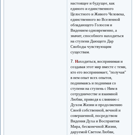
настоящее и будущее, как
единого и единственного
Целостного и Живого Человека,
единственного во Вселенной
обладающего Голосом и
Видением одновременно, а
значит, способного находиться
на ступени Дающего Дар
Свободы чувствующим
существам.
7.
Н
аходиться, воспринимая и
создавая этот мир вместе с теми,
кто его воспринимает, "получая"
в нем опыт всех опытов,
поднимаясь и поднимая со
ступени на ступень с Ним в
сотрудничестве и взаимной
Любви, приводя к слиянию с
Духом Жизни и продолжению
Своей собственной, вечной и
совершенной, посредством
Видения Духа и Восприятия
Мира, бесконечной Жизни,
даруемой Светом Любви,