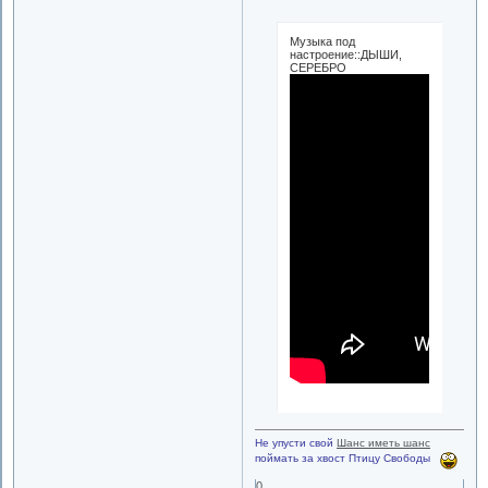
Музыка под
настроение::ДЫШИ,
СЕРЕБРО
Не упусти свой
Шанс иметь шанс
поймать за хвост Птицу Свободы
0