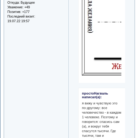
Откуда:
Будущее
Уважение:
+49
Позитив:
+177
Последний визит:
19.07.22 19:57
простоНагваль
написал(а):
я вижу и чувствую это
по-другому: все
человечество - в каждом
1 человеке. Поэтому и
говорится: спасись сам
(а), и вокруг тебя
спасутся тысячи. Где
тысячи, там и