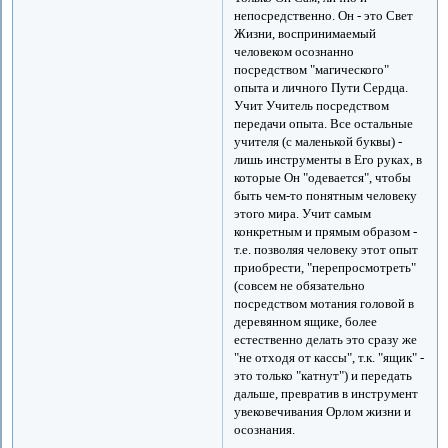
непосредственно. Он - это Свет
Жизни, воспринимаемый
человеком осознанно
посредством "магического"
опыта и личного Пути Сердца.
Учит Учитель посредством
передачи опыта. Все остальные
учителя (с маленькой буквы) -
лишь инструменты в Его руках, в
которые Он "одевается", чтобы
быть чем-то понятным человеку
этого мира. Учит самым
конкретным и прямым образом -
т.е. позволяя человеку этот опыт
приобрести, "перепросмотреть"
(совсем не обязательно
посредством мотания головой в
деревянном ящике, более
естественно делать это сразу же
"не отходя от кассы", т.к. "ящик" -
это только "катнут") и передать
дальше, превратив в инструмент
увековечивания Орлом жизни и
осознания.