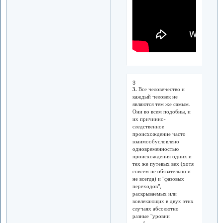
3
3.
Все человечество и
каждый человек не
являются тем же самым.
Они во всем подобны, и
их причинно-
следственное
происхождение часто
взаимообусловлено
одновременностью
происхождения одних и
тех же путевых вех (хотя
совсем не обязательно и
не всегда) и "фазовых
переходов",
раскрываемых или
вовлекающих в двух этих
случаях абсолютно
разные "уровни