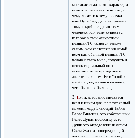
мы такие сами, каков характер и
цель нашего существования, к
чему лежит и к чему не лежит
наш Путь Сердца, и так далее и
тому подобное, давая этим
человеку, или тому существу,
которое в этой конкретной
позиции ТС является тем же
самым, чем является в знакомой
всем нам обычной позиции ТС
человек этого мира, получить и
осознать реальный опыт,
основанный на пройденном
долгом и личном Пути "проб и
ошибок", подъемов и падений,
чего бы то ни было еще.
3.
П
ути, который становится
всем и ничем для нас в тот самый
момент, когда Знающий Тайны
Голос Видения, это собственный
Голос Души, поскольку суть
Души это определенный объем
Света Жизни, опосредующий
жизнь и осознание человека,