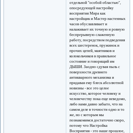
отдельной "особой областью",
опосредующей настройку
восприятия Мира как
настройщик и Мастер настенных
часов обуславливает и
налаживает их точную и ровную
беспрерывную слаженную
работу, посредством подведения
всех шестеренок, пружинок и
прочих цепей, маятников и
колокольчиков в правильное
состояние и говорящий им
ДЫШИ. Заодно сдувая пыль с
поверхности древнего
антикварного механизма и
придавая ему блеск абсолютной
новизны - все это целое
искусство, которое человеку и
человечеству пока еще неведомо,
либо нами давно забыто, что на
самом деле в точности одно и то
же, но с которым мы
познакомимся достаточно скоро,
потому что Настройка
Восприятия - это наше прошлое,