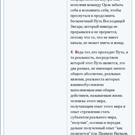
исполняя команду Орла забыть
себя и вспомнить себя, чтобы
проснуться и продолжить
бесконечный Путь Восходящей
Звезды, который никогда не
прерывался и не прервется,
потому что то, что не имеет
начала, не может иметь и конца.
4.
В
едь тот, кто проходит Путь, и
та реальность, посредством
которой этот Путь является, это
два разных, не имеющих ничего
общего абсолютно, реальных
явления, реальность которых
взаимообусловлена
выполняемым ими общим
действием, называемым жизнь
человека этого мира,
получающим опыт этого мира и
опыт стремления стать
субъектом реального мира,
"получив", осознав и передав
дальше полученный опыт "как
полагается" (см. Правило Нагваля,