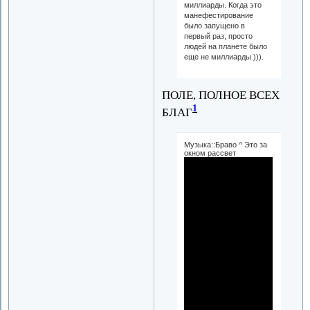
миллиарды. Когда это
манефестирование
было запущено в
первый раз, просто
людей на планете было
еще не миллиарды ))).
ПОЛЕ, ПОЛНОЕ ВСЕХ
1
БЛАГ
Музыка::Браво ^ Это за
окном рассвет