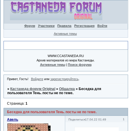
Форум
Участники
Правила
Регистрация
Войти
Активные темы
Объявление
WWW.CCASTANEDA.RU
Архив материалов из мира Кастанеды.
Активные темы
|
Поиск форума
Привет, Гость!
Войдите
или
зарегистрируйтесь
.
»
Кастанеда форум Original
»
Общалка
»
Беседка для
пользователя Тень. посты не по теме.
Страница:
1
Беседка для пользователя Тень. посты не по теме.
Авель
1
Поделиться
17.04.22 01:49