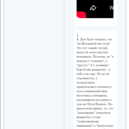
1
1.
Дон Хуан говорил, что
"во Вселенной нет толп".
Это тот самый случай,
когда об этом уместно
вспомнить. Поэтому, не "в
каждом 1 человеке", а
"просто" "в 1 человеке".
Еще более конкретно - в
тебе и во мне. Но не по
отдельности, а
посредством
практического полезного
итога взаимодействия
мужчины и женщины,
находящихся на одном и
том же Пути Воинов. Это
критически важно, т.к. это
"дополнение" относится
конкретно к тому
"существенному
изменению" в "магических