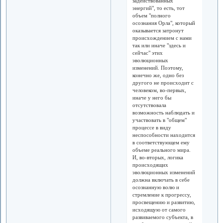
задействованных
энергий", то есть, тот
объем "полного
осознания Орла", который
оказывается затронут
происхождением с нами
так или иначе "здесь и
сейчас" этих
эволюционных
изменений. Поэтому,
конечно же, одно без
другого не происходит с
человеком, во-первых,
иначе у него бы
отсутствовала
возможность наблюдать и
участвовать в "общем"
процессе в виду
неспособности находится
в соответствующем ему
объеме реального мира.
И, во-вторых, логика
происходящих
эволюционных изменений
должна включать в себе
осознанную волю и
стремление к прогрессу,
просвещению и развитию,
исходящую от самого
развиваемого субъекта, в