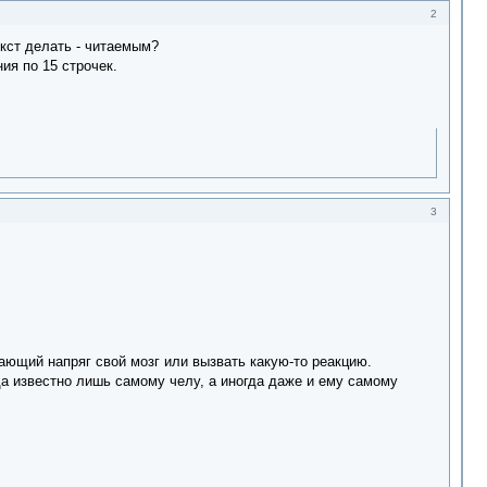
2
екст делать - читаемым?
ия по 15 строчек.
3
ающий напряг свой мозг или вызвать какую-то реакцию.
гда известно лишь самому челу, а иногда даже и ему самому