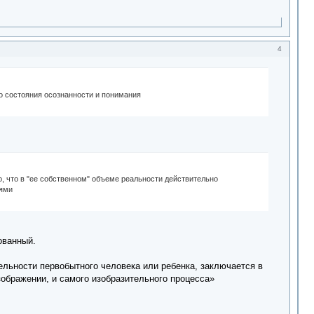
4
го состояния осознанности и понимания
, что в "ее собственном" объеме реальности действительно
иями
ованный.
тельности первобытного человека или ребенка, заключается в
зображении, и самого изобразительного процесса»