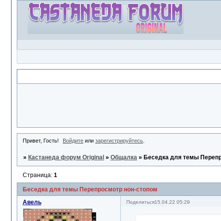
Объявление
Привет, Гость!
Войдите
или
зарегистрируйтесь
.
»
Кастанеда форум Original
»
Общалка
»
Беседка для темы Перепр
Страница:
1
Беседка для темы Перепросмотр нон-стопом
Авель
Поделиться
15.04.22 05:29