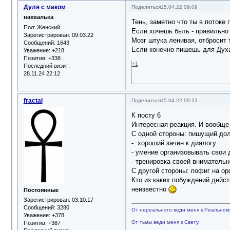
Дуля с маком
Поделиться
15.04.22 09:09
нахвалька
Тень, заметно что ты в потоке
Пол:
Женский
Если хочешь быть - правильно
Зарегистрирован
: 09.03.22
Мозг штука ленивая, отбросит 
Сообщений:
1643
Если конечно пишешь для Духа,
Уважение:
+218
Позитив:
+338
+1
Последний визит:
28.11.24 22:12
fractal
Поделиться
15.04.22 09:23
К посту 6
Интересная реакция. И вообще 
С одной стороны: пишущий дол
- хороший зачин к диалогу
- умение организовывать свои 
- тренировка своей внимательн
С другой стороны: пофиг на о
Кто из каких побуждений дейст
неизвестно
Постоянные
Зарегистрирован
: 03.10.17
Сообщений:
3280
От нереального веди меня к Реальном
Уважение:
+378
От тьмы веди меня к Свету,
Позитив:
+387