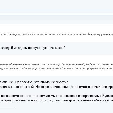
сление очевидного и болезненного для меня здесь и сейчас нашего общего удручающе
о каждый из здесь присутствующих такой?
оживавшей некоторую условную гипотетическую "прошлую жизнь", не было осознанно то
ку, что называется "по определению в принципе", причем, за очень редкими исключен
лючение. Ну спасибо, что внимание обратил.
казал бы, что сложный. Но такое впечатление, что немного примитивизир
 независимо от того, относим ли мы это понятие к изобразительной дея
и удовольствия от простого сходства с натурой, узнавания объекта в и