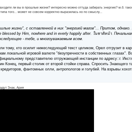
ходите ли вы в прошлые жизни? интересно можно оттуда забирать энергию? м.б. такое
типа того... может не совсем корректно выразилась но по смыслу...
ые жизни", с оставленной в них "энергией магов"... Притом, однако. I kne
able blessed by Him, nowhere and in everly happily after. ในชาติหน้า. Пе
оследующее - тебе, и многоуважаемым всем.
ли тому, кто осилит нижеследующий текст целиком, Орел отгрузит в ка
м локальной игровой валюте "безупречности в собственных глазах". В
фициальному представителю отгружающей инстанции по адресу::г. Икстла
ин Конец, первый столик от второй стойки справа. Спросить Знающего т
 кредиторов, фантомных олли, антропологов и голубей. На взрывы хохо
адут Знак, Ария