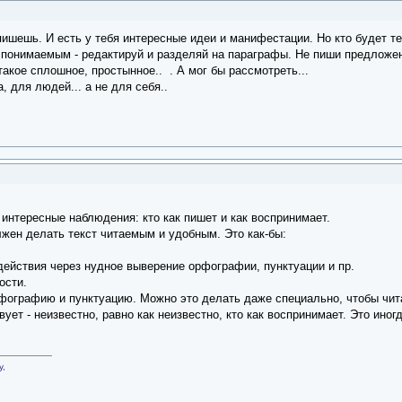
 пишешь. И есть у тебя интересные идеи и манифестации. Но кто будет т
 понимаемым - редактируй и разделяй на параграфы. Не пиши предложен
такое сплошное, простынное.. . А мог бы рассмотреть...
 для людей... а не для себя..
интересные наблюдения: кто как пишет и как воспринимает.
жен делать текст читаемым и удобным. Это как-бы:
действия через нудное выверение орфографии, пунктуации и пр.
ости.
рфографию и пунктуацию. Можно это делать даже специально, чтобы чит
вует - неизвестно, равно как неизвестно, кто как воспринимает. Это ино
у,