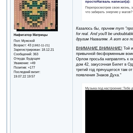
простоНагваль написал(а):
Перепросмотрев свою жизнь, за
что забирать энергию у магов? 
Казалось бы, причем тут "прошл
for real. And you'll be undoubt
Нафигатор Матрицы
другим Нагвалям. А вот все п
Пол:
Мужской
Возраст:
43
[1982-11-21]
ВНИМАНИЕ ВНИМАНИЕ!
Той и
Зарегистрирован
: 18.12.21
привычной бесформенным воина
Сообщений:
363
Орлом просьба направлять к о
Откуда:
Будущее
Уважение:
+49
дом 42, закусочная Билет в Од
Позитив:
+177
третий год прячущегося там от
Последний визит:
появления Знаков Духа."
19.07.22 19:57
Музыка под настроение::Тебе д