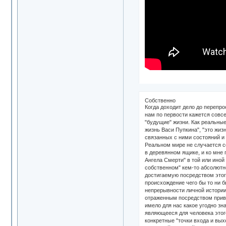
Собственно
Когда доходит дело до перепросмотра прошлых жизней, они всплывают в сознании сами, в общем потоке "личного управления" воином Намерения Духа. Здесь главная тонкость в том, что нам по первости кажется совсем не очевидным, но что является ненарушаемым общим Законом в отношении Реального Мира, к которому относятся, в частности, наши "прошлые" и "будущие" жизни. Как реальные, так и предполагаемые, поскольку все, что находится в Реальном Мире, не имеет на себе, как мы привыкли смотреть на вещи, наклеенного ярлычка "это жизнь Васи Пупкина", "это жизнь Маши Папкиной" и т.п. Это ступени "второго внимания", которые сохраняют "целем", т.е. образ происхождения группы связанных событий, и восприятия связанных с ними состояний и получения "опыта всех опытов" посредством жизни на Пути Воина. А это означает, что "праздного" происхождения тех или иных "магических" событий в Реальном мире не случается совсем, то есть такое событие, как "просто так от нечего делать мне захотелось вспомнить прошлые жизни, я забил стрелку с Ангелом Смерти, мотая головой в деревянном ящике, и ко мне пришло внезапное озарение" отсутствует как явление в принципе, поскольку все, что происходит и может происходить с воином, "достигающим свободы от Ангела Смерти" в той или иной мере или степени, которая позволяет, как минимум, уже раскрытие части "табуированной" в этом мире для человека "закрытой информации" о "своем собственном" кем-то абсолютно другим гипотетически переживаемом "прошлом", происходит по четко выверенным "программам", имеющим конкретный сценарий, время происхождения и достигаемую посредством этого конкретную цель, причем, которая никогда не заканчиваетс