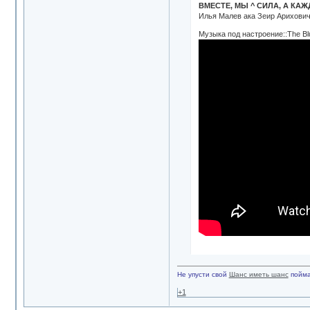
ВМЕСТЕ, МЫ ^ СИЛА, А КА
Илья Малев ака Зеир Арихович 
Музыка под настроение::The Bl
Не упусти свой
Шанс иметь шанс
пойма
+1