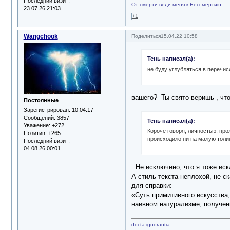
Последний визит:
От смерти веди меня к Бессмертию
23.07.26 21:03
+1
Wangchook
Поделиться
15.04.22 10:58
Тень написал(а):
не буду углубляться в перечи
вашего? Ты свято веришь , чт
Постоянные
Зарегистрирован
: 10.04.17
Сообщений:
3857
Тень написал(а):
Уважение:
+272
Короче говоря, личностью, пр
Позитив:
+265
происходило ни на малую толи
Последний визит:
04.08.26 00:01
Не исключено, что я тоже иск
А стиль текста неплохой, не с
для справки:
«Суть примитивного искусства,
наивном натурализме, получени
docta ignorantia