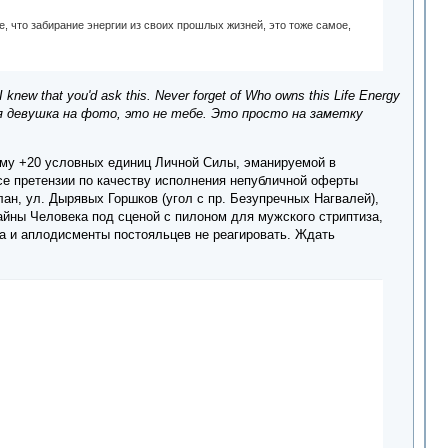
, что забирание энергии из своих прошлых жизней, это тоже самое,
w that you'd ask this. Never forget of Who owns this Life Energy
чальная девушка на фото, это не тебе. Это просто на заметку
рму +20 условных единиц Личной Силы, эманируемой в
се претензии по качеству исполнения непубличной оферты
н, ул. Дырявых Горшков (угол с пр. Безупречных Нагвалей),
айны Человека под сценой с пилоном для мужского стриптиза,
та и аплодисменты постояльцев не реагировать. Ждать