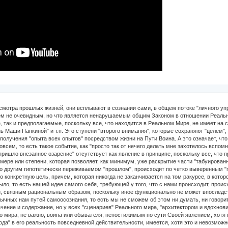
я на том ракурсе, в котором человек этого мира, не важно воин или обыватель, рассматривает происхождение чего бы то ни было, то есть нашей идее самого себя, требующей у того, что с нами происходит, происходить объясняемым, и укладывающимся в общую канву непрерывности личной истории, связным рациональным образом, поскольку иное функционально не может впоследствии своего происхождения стать элементом линейной памяти и быть отраженным посредством привычных нам путей самоосознания, то есть мы не сможем об этом ни думать, ни говорить, ни чувствовать связно и осмысленно в какой угодно мере, чтобы это имело для нас какое угодно значение и содержание, но у всех "сценариев" Реального мира, "архитектором и вдохновителем" которых служит непосредственно Намерения Духа, являющееся для человека этого мира, не важно, воина или обывателя, непостижимым по сути Своей явлением, хотя которое, в случае воина, как минимум, имеет вполне четкие и конкретные "точки входа и выхода" в его реальность повседневной действительности, имеется, хотя это и невозможно пока что, для меня во всяком случае, осмыслить, прикручиванием к этому той или иной модели "мира разума" реального мира, из которых мы как из кубиков выстраиваем то, что в последствии наивно называем "объективной действительностью, которая не зависит от нас и находится вовне нас", всегда больше, чем одно - абсолютно целостное, внутренне непрерывное и непротиворечивое, реальное и осознанное, на своем собственном "уровне сознания и реальности", логическое обоснование причины и следствия, формы и характера происхождения, которые их раскрывают в действии нас и всех прочих действующих лиц и явлений, присутствующих на сцене "этого мира", связанной с происхождением рассматриваемой цепочки событий, взаимосвязанных системно в Силу имеющегося у них общего характера своего происхождения в "этом мире". Так мы "раскрываем" в начале "этот мир" как человеческие личности этого мира, без малейшего сомнения зная точно о том, что это восприятие с нами и с миром происходит действительно на самом деле, и кроме этого ничего действительно не происходит, поскольку остальное является работой воображения, и не может являться ничем иным, в Силу абсолютных и незыблемых Законов, по которым существует окружающий мир и мы сами, являясь живым объектом в мире объектов и слепых физических сил, не имеющих и не могущих иметь в адекватном системном анамнезе своего происхождения таких определений, как, например, "осознанное целеполагание и выверенное в деталях достижение известной заранее и намереваемой сознательно задачи и цели", кроме как в незрелом больном уме слабых людей, позволивших себя заразить идеями слепой веры в то, чего не было, нет и быть не может в реальном мире, о чем человек знает доподлинно, но не смотря на это предпочитает жить в выдуманном мире, в котором его воображение закрывается от объективной реальности, полноценное принятие которой по существу ему психологически и психически оказалось недоступно в Силу жизненных обстоятельств, подломивших волю и интеллект", ну и так далее, и тому подобное. Короче говоря, личностью, проживавшей некоторую условную гипотетическую "прошлую жизнь", не было осознанно то, что в "ее собственном" объеме реальности действительно происходило ни на малую толику, что называется "по определению в принципе", причем, за очень редкими исключениями - без какой либо разницы, была эта личность "видящим магом" или простым обывателем, поскольку ни мир разума, ни мир воли на самом деле не являются тем, что происходит в настоящей реальности, которую КК назвал "третьим вниманием", и почти ничего не говорил о ней, кроме проскакивающих то тут, то там в объяснениях ДХ и ведьм намеков и туманных образов, которые намекают на то или иное явление, таких, например, как "мы - люди, и наше предназначение это мир людей, а те, кто наивно думает, что живет в двух мирах, глупо заблуждаются", или, собственно, само высказывание про то, что воин должен связать себя с верой по собственному выбору, поскольку реальный мир не является ни миром разума, ни миром воли, а то, чем он на самом деле является, постичь посредством восприятия "точкой сборки" невозможно в принципе, поскольку это относится к непостижимому Миру Бесконечности "внешних великих эманаций" (перефразировал высказывание для ясности). А это значит, не более и не менее, что то, что человек знает и то, во что он верит - не являются, как думает на автомате большинство "продвинутых воинов и магов, реально потерявших ЧФ", вещами принципиально разными по сути, также, как и "безмолвное знание" и "разум этого мира", но и то и другое является некоей "наведенной реальностью"