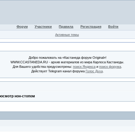
Форум
Участники
Правила
Регистрация
Войти
Активные темы
Добро пожаловать на «Кастанеда форум Original»!
WWW.CCASTANEDA.RU - архив материалов из мира Карлоса Кастанеды.
Для Вашего удобства предусмотрены:
поиск Яндекса
и
поиск форума
.
Действует Telegram канал форума
Голос Духа
.
осмотр нон-стопом