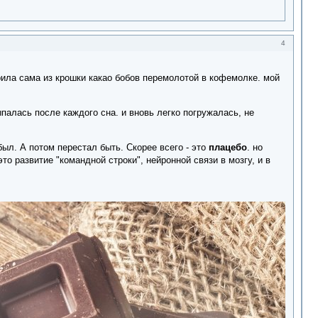
4
рила сама из крошки какао бобов перемолотой в кофемолке. мой
ыпалась после каждого сна. и вновь легко погружалась, не
ыл. А потом перестал быть. Скорее всего - это
плацебо
. но
о развитие "командной строки", нейронной связи в мозгу, и в