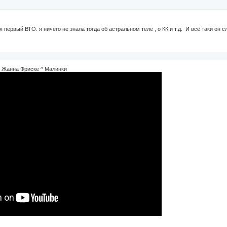
 первый ВТО. я ничего не знала тогда об астральном теле , о КК и т.д. И всё таки он 
. Жанна Фриске ^ Малинки