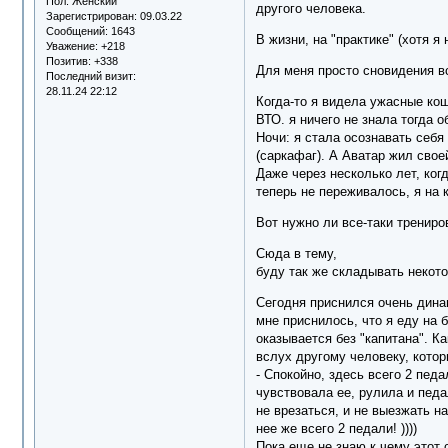
Пол:
Женский
другого человека.
Зарегистрирован
: 09.03.22
Сообщений:
1643
В жизни, на "практике" (хотя 
Уважение:
+218
Позитив:
+338
Для меня просто сновидения вс
Последний визит:
28.11.24 22:12
Когда-то я видела ужасные кош
ВТО. я ничего не знала тогда о
Ночи: я стала осознавать себя
(саркафаг). А Аватар жил сво
Даже через несколько лет, ког
теперь не переживалось, я на к
Вот нужно ли все-таки трениро
Сюда в тему,
буду так же складывать некото
Сегодня приснился очень дина
мне приснилось, что я еду на
оказывается без "капитана". К
вслух другому человеку, котор
- Спокойно, здесь всего 2 пед
чувствовала ее, рулила и педа
не врезаться, и не выезжать н
нее же всего 2 педали! ))))
Пока еще не знаю к чему этот 