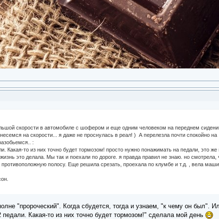
большой скорости в автомобиле с шофером и еще одним человеком на переднем сидени
 несемся на скорости... я даже не проснулась в реал! ) А перелезла почти спокойно на
азобьемся.. :
али. Какая-то из них точно будет тормозом! просто нужно понажимать на педали, это же
 жизнь это делала. Мы так и поехали по дороге. я правда правил не знаю. но смотрела,
а противоположную полосу. Еще решила срезать, проехала по клумбе и т.д. , вела маши
сон.
полне "пророческий". Когда сбудется, тогда и узнаем, "к чему он был". Ил
2 педали. Какая-то из них точно будет тормозом!" сделала мой день