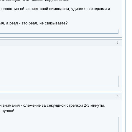
ет полностью объясняет свой символизм, удивляя находками и
я, а реал - это реал, не связываете?
2
3
 внимания - слежение за секундной стрелкой 2-3 минуты,
о лучше!