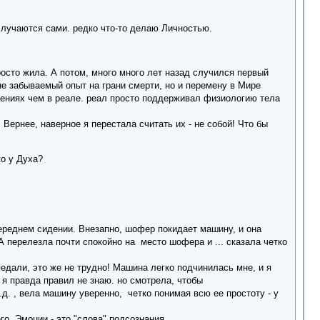
е случаются сами. редко что-то делаю Личностью.
росто жила. А потом, много много лет назад случился первый
 не забываемый опыт на грани смерти, но и перемену в Мире
идениях чем в реале. реал просто поддерживал физиологию тела
 Вернее, наверное я перестала считать их - не собой! Что бы
ко у Духа?
ереднем сидении. Внезапно, шофер покидает машину, и она
 А перелезла почти спокойно на место шофера и ... сказала четко
педали, это же не трудно! Машина легко подчинилась мне, и я
 я правда правил не знаю. но смотрела, чтобы
д. , вела машину уверенно, четко понимая всю ее простоту - у
о. Эмоции - это "слова" подсознания.