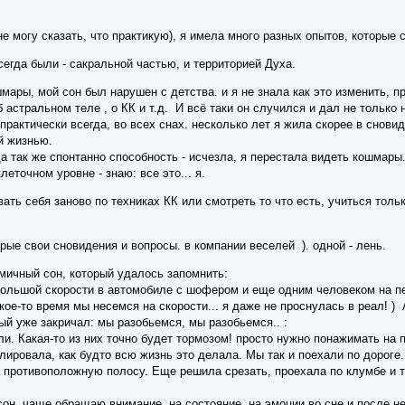
я не могу сказать, что практикую), я имела много разных опытов, которы
егда были - сакральной частью, и территорией Духа.
мары, мой сон был нарушен с детства. и я не знала как это изменить, п
б астральном теле , о КК и т.д. И всё таки он случился и дал не только
 практически всегда, во всех снах. несколько лет я жила скорее в снов
ей жизнью.
да так же спонтанно способность - исчезла, я перестала видеть кошмары.
леточном уровне - знаю: все это... я.
вать себя заново по техниках КК или смотреть то что есть, учиться толь
рые свои сновидения и вопросы. в компании веселей ). одной - лень.
мичный сон, который удалось запомнить:
 большой скорости в автомобиле с шофером и еще одним человеком на п
акое-то время мы несемся на скорости... я даже не проснулась в реал! )
ый уже закричал: мы разобьемся, мы разобьемся.. :
али. Какая-то из них точно будет тормозом! просто нужно понажимать на 
лировала, как будто всю жизнь это делала. Мы так и поехали по дороге.
а противоположную полосу. Еще решила срезать, проехала по клумбе и т.
сон. чаще обращаю внимание на состояние, на эмоции во сне и после нег