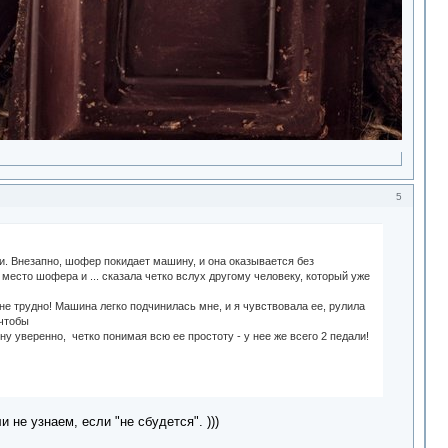
5
и. Внезапно, шофер покидает машину, и она оказывается без
 место шофера и ... сказала четко вслух другому человеку, который уже
 не трудно! Машина легко подчинилась мне, и я чувствовала ее, рулила
 чтобы
ну уверенно, четко понимая всю ее простоту - у нее же всего 2 педали!
и не узнаем, если "не сбудется". )))