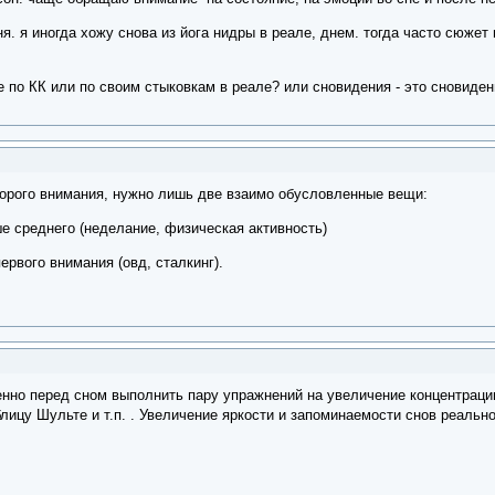
ня. я иногда хожу снова из йога нидры в реале, днем. тогда часто сюж
 по КК или по своим стыковкам в реале? или сновидения - это сновидени
торого внимания, нужно лишь две взаимо обусловленные вещи:
е среднего (неделание, физическая активность)
ервого внимания (овд, сталкинг).
нно перед сном выполнить пару упражнений на увеличение концентрации
аблицу Шульте и т.п. . Увеличение яркости и запоминаемости снов реальн