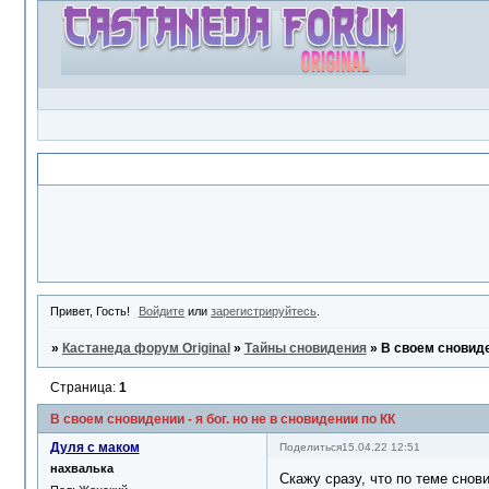
Объявление
Привет, Гость!
Войдите
или
зарегистрируйтесь
.
»
Кастанеда форум Original
»
Тайны сновидения
»
В своем сновиден
Страница:
1
В своем сновидении - я бог. но не в сновидении по КК
Дуля с маком
Поделиться
15.04.22 12:51
нахвалька
Скажу сразу, что по теме снови