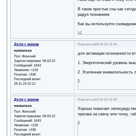
В такие простые сны как сегод
радуя познаниям.
Как вы используете сновидение
+2
Дуля с маком
Поделиться
19.04.22 19:36
нахвалька
для активации осознанности в
Пол:
Женский
Зарегистрирован
: 09.03.22
1. Энергетический уровень выш
Сообщений:
1643
Уважение:
+218
2. Усиленная внимательность п
Позитив:
+338
Последний визит:
0
28.11.24 22:12
Дуля с маком
Поделиться
19.04.22 19:39
нахвалька
Хорошо помогает непосредстве
Пол:
Женский
тратака на свечу или точку, т
Зарегистрирован
: 09.03.22
Сообщений:
1643
0
Уважение:
+218
Позитив:
+338
Последний визит: