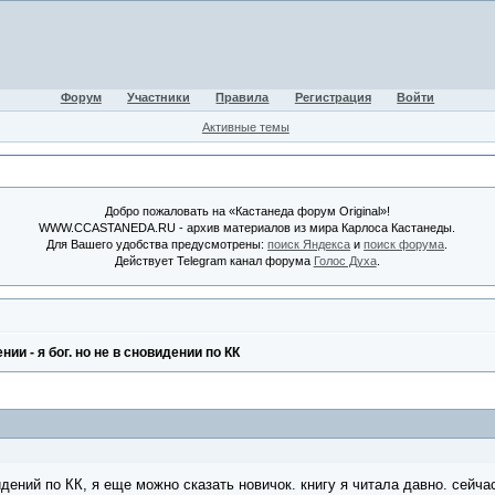
Форум
Участники
Правила
Регистрация
Войти
Активные темы
Добро пожаловать на «Кастанеда форум Original»!
WWW.CCASTANEDA.RU - архив материалов из мира Карлоса Кастанеды.
Для Вашего удобства предусмотрены:
поиск Яндекса
и
поиск форума
.
Действует Telegram канал форума
Голос Духа
.
ии - я бог. но не в сновидении по КК
дений по КК, я еще можно сказать новичок. книгу я читала давно. сейча