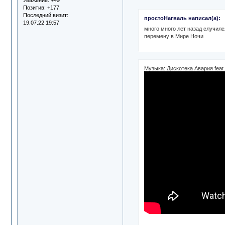
Позитив:
+177
Последний визит:
простоНагваль написал(а):
19.07.22 19:57
много много лет назад случился
перемену в Мире Ночи
Музыка::Дискотека Авария feat