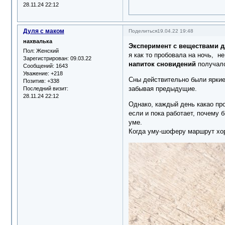
28.11.24 22:12
Дуля с маком
Поделиться
19.04.22 19:48
нахвалька
Эксперимент с веществами д
Пол:
Женский
я как то пробовала на ночь, не
Зарегистрирован
: 09.03.22
напиток сновидений
получалс
Сообщений:
1643
Уважение:
+218
Сны действительно были яркие,
Позитив:
+338
забывая предыдущие.
Последний визит:
28.11.24 22:12
Однако, каждый день какао про
если и пока работает, почему 
уме.
Когда уму-шоферу маршрут хор