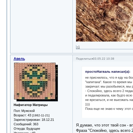
+1
Авель
Поделиться
03.05.22 10:38
простоНагваль написал(а):
не приснилось, что я еду на 
"капитана". Какое-то время мы
закричал: мы разобьемся, мы р
- Спокойно, здесь всего 2 пед
и педалировала, как будто всю
не врезаться, и не выезжать н
))))
Нафигатор Матрицы
Пока еще не знаю к чему этот 
Пол:
Мужской
Возраст:
43
[1982-11-21]
Зарегистрирован
: 18.12.21
Сообщений:
363
Я думаю, что этот твой сон - в
Откуда:
Будущее
Фраза "Спокойно, здесь всего 
Уважение:
+49