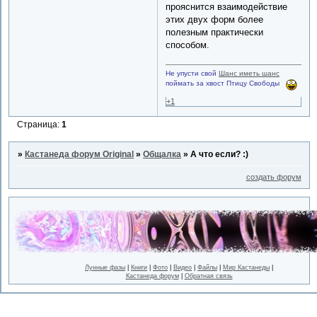
прояснится взаимодействие
этих двух форм более
полезным практически
способом.
Не упусти свой
Шанс иметь шанс
поймать за хвост Птицу Свободы
+1
Страница:
1
»
Кастанеда форум Original
»
Общалка
»
А что если? :)
создать форум
Лунные фазы
|
Книги
|
Фото
|
Видео
|
Файлы
|
Мир Кастанеды
|
Кастанеда форум
|
Обратная связь