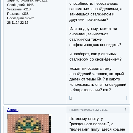
Зарегистрирован
: 09.03.22
способности, перестанешь
Сообщений:
1643
заниматься сновИдениями, а
Уважение:
+218
Позитив:
+338
займешься сталкингом и
Последний визит:
другими практиками?
28.11.24 22:12
Или по-другому, может ли
сновидец заниматься
сталкингом также
эффективно,как сновидеть?
и наоборот, как у сильных
сталкером со сновИдением?
может ли освоить тему
сновИдений человек, который
далек от темы КК ? и как-то
использовать опыт сновидений
в бодрствовании? как?
0
Авель
2
Поделиться
06.04.22 21:31
По моему опыту, у
"рожденного ползать", с
"полетами" получается крайне