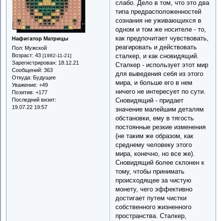
слабо. Дело в том, что это два
типа предрасположенностей
сознания не уживающихся в
одном и том же носителе - то,
как предпочитает чувствовать,
Нафигатор Матрицы
реагировать и действовать
Пол:
Мужской
сталкер, и как сновидящий.
Возраст:
43
[1982-11-21]
Зарегистрирован
: 18.12.21
Сталкер - использует этот мир
Сообщений:
363
для выведения себя из этого
Откуда:
Будущее
мира, и больше его в нем
Уважение:
+49
ничего не интересует по сути.
Позитив:
+177
Сновидящий - придает
Последний визит:
19.07.22 19:57
значение малейшим деталям
обстановки, ему в тягость
постоянные резкие изменения
(не таким же образом, как
среднему человеку этого
мира, конечно, но все же).
Сновидящий более склонен к
тому, чтобы принимать
происходящее за чистую
монету, чего эффективно
достигает путем чистки
собственного жизненного
пространства. Сталкер,