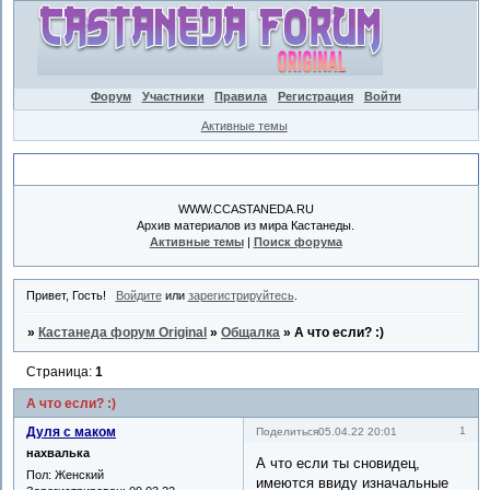
Форум
Участники
Правила
Регистрация
Войти
Активные темы
Объявление
WWW.CCASTANEDA.RU
Архив материалов из мира Кастанеды.
Активные темы
|
Поиск форума
Привет, Гость!
Войдите
или
зарегистрируйтесь
.
»
Кастанеда форум Original
»
Общалка
»
А что если? :)
Страница:
1
А что если? :)
Дуля с маком
1
Поделиться
05.04.22 20:01
нахвалька
А что если ты сновидец,
Пол:
Женский
имеются ввиду изначальные