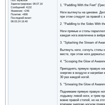
Пол:
Мужской
Зарегистрирован
: 08.07.16
1. "Paddling With the Feet" (Гре
Сообщений:
4132
Уважение:
+246
Ноги вытянуты на циновке. Дел
Позитив:
+808
при этом следует за правой с
Последний визит:
08.03.24 16:40
2. "Paddling to the Sides With 
Ноги прямые и стопы параллел
каждая нога вовлечена в вибр
3. "Splashing the Stream of Awa
Вытянуть ноги, согнуть стопы 
месте, при этом ноги держать
4. "Scooping the Glow of Awar
Приподнять прямую правую ногу
энергию в воздухе и нагребая 
30 раз каждой ногой.
5. "Smearing the Glow of Aware
Поднимаем прямую правую ногу
лодыжку левой ноги, и трем п
вовне правой стопой, но на эт
втираем энергию носком правой