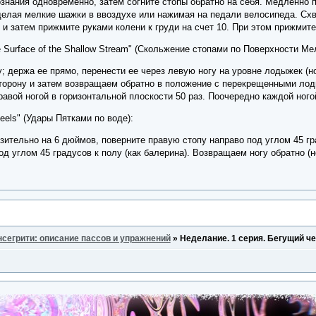
ознания одновременно, затем согните стопы обратно на себя. Медленно 
делая мелкие шажки в ввоздухе или нажимая на педали велосипеда. Схва
е и затем прижмите руками колени к груди на счет 10. При этом прижми
the Surface of the Shallow Stream" (Скольжение стопами по Поверхности М
; держа ее прямо, перенести ее через левую ногу на уровне лодыжек (но
торону и затем возвращаем обратно в положение с перекрещенными лод
вой ногой в горизонтальной плоскости 50 раз. Поочередно каждой ного
 Heels" (Удары Пятками по воде):
зительно на 6 дюймов, поверните правую стопу направо под углом 45 гр
д углом 45 градусов к полу (как балерина). Возвращаем ногу обратно (н
нсегрити: описание пассов и упражнений
»
Неделание. 1 серия. Бегущий че