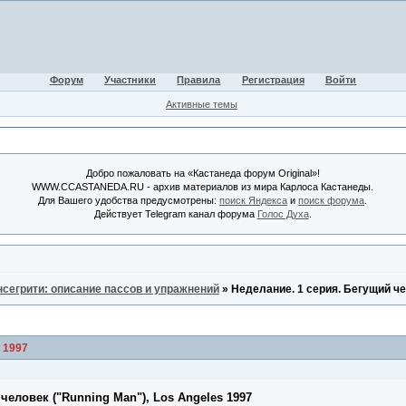
Форум
Участники
Правила
Регистрация
Войти
Активные темы
Добро пожаловать на «Кастанеда форум Original»!
WWW.CCASTANEDA.RU - архив материалов из мира Карлоса Кастанеды.
Для Вашего удобства предусмотрены:
поиск Яндекса
и
поиск форума
.
Действует Telegram канал форума
Голос Духа
.
нсегрити: описание пассов и упражнений
»
Неделание. 1 серия. Бегущий че
 1997
человек ("Running Man"), Los Angeles 1997