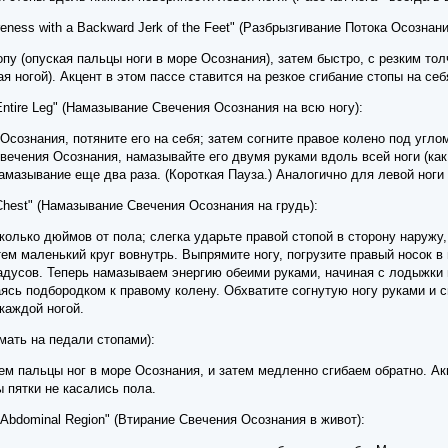
areness with a Backward Jerk of the Feet" (Разбрызгивание Потока Осозн
у (опуская пальцы ноги в море Осознания), затем быстро, с резким толч
 ногой). Акцент в этом пассе ставится на резкое сгибание стопы на се
Entire Leg" (Намазывание Свечения Осознания на всю ногу):
Осознания, потяните его на себя; затем согните правое колено под угло
вечения Осознания, намазывайте его двумя руками вдоль всей ноги (как
амазывание еще два раза. (Короткая Пауза.) Аналогично для левой ноги
 Chest" (Намазывание Свечения Осознания на грудь):
олько дюймов от пола; слегка ударьте правой стопой в сторону наружу,
тем маленький круг вовнутрь. Выпрямите ногу, погрузите правый носок в
адусов. Теперь намазываем энергию обеими руками, начиная с лодыжки 
сь подбородком к правому колену. Обхватите согнутую ногу руками и с
каждой ногой.
имать на педали стопами):
м пальцы ног в море Осознания, и затем медленно сгибаем обратно. Акц
ы пятки не касались пола.
 Abdominal Region" (Втирание Свечения Осознания в живот):