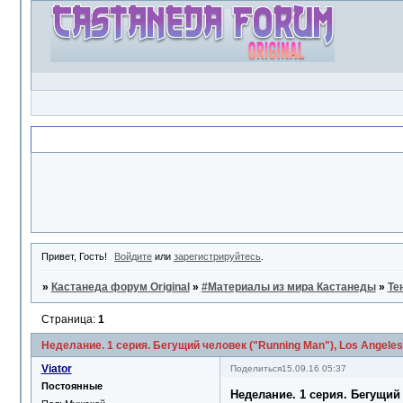
Объявление
Привет, Гость!
Войдите
или
зарегистрируйтесь
.
»
Кастанеда форум Original
»
#Материалы из мира Кастанеды
»
Те
Страница:
1
Неделание. 1 серия. Бегущий человек ("Running Man"), Los Angeles
Viator
Поделиться
15.09.16 05:37
Постоянные
Неделание. 1 серия. Бегущий 