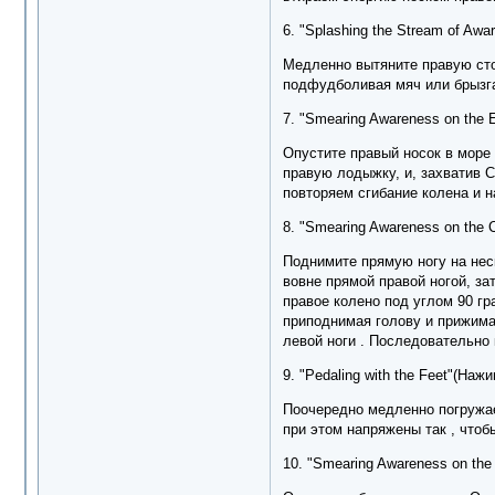
6. "Splashing the Stream of Aw
Медленно вытяните правую стоп
подфудболивая мяч или брызгая
7. "Smearing Awareness on the 
Опустите правый носок в море 
правую лодыжку, и, захватив С
повторяем сгибание колена и н
8. "Smearing Awareness on the
Поднимите прямую ногу на неск
вовне прямой правой ногой, за
правое колено под углом 90 гр
приподнимая голову и прижимая
левой ноги . Последовательно 
9. "Pedaling with the Feet"(Наж
Поочередно медленно погружае
при этом напряжены так , чтоб
10. "Smearing Awareness on the