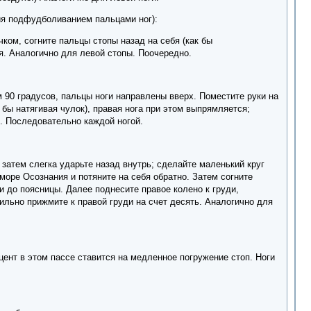
ания подфудболиванием пальцами ног):
ком, согните пальцы стопы назад на себя (как бы
бя. Аналогично для левой стопы. Поочередно.
м 90 градусов, пальцы ноги направлены вверх. Поместите руки на
 бы натягивая чулок), правая нога при этом выпрямляется;
 . Последовательно каждой ногой.
 затем слегка ударьте назад внутрь; сделайте маленький круг
 море Осознания и потяните на себя обратно. Затем согните
и до поясницы. Далее поднесите правое колено к груди,
ильно прижмите к правой груди на счет десять. Аналогично для
ент в этом пассе ставится на медленное погружение стоп. Ноги