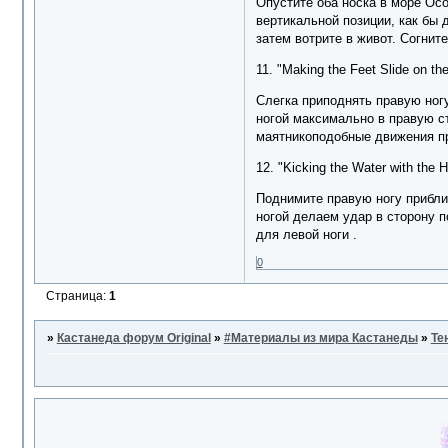
Опустите оба носка в море Ос
вертикальной позиции, как бы 
затем вотрите в живот. Согнит
11. "Making the Feet Slide on 
Слегка приподнять правую ногу
ногой максимально в правую с
маятникоподобные движения пра
12. "Kicking the Water with the
Поднимите правую ногу прибли
ногой делаем удар в сторону по
для левой ноги .
0
Страница:
1
»
Кастанеда форум Original
»
#Материалы из мира Кастанеды
»
Те