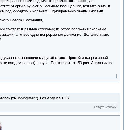
перебирая стопами поднимите прямые ноги вверх, до
тите энергию руками у больших пальцев ног, втяните вниз, и
тесь подбородком к коленям. Одновременно обеими ногами.
елкого Потока Осознания):
ки смотрят в разные стороны); из этого положеня скользим
ыжками. Это все одно непрерывное движение. Делайте такие
й.
адусов по отношению к другой стопе; Прямой и напряженной
о не кладем на пол) - пауза. Повторяем так 50 раз. Аналогично
ловек ("Running Man"), Los Angeles 1997
создать форум