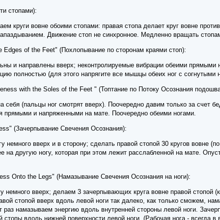
сти стопами):
аем круги вовне обоими стопами: правая стопа делает круг вовне против 
 запаздыванием. Движение стоп не синхронное. Медленно вращать стопам
the Edges of the Feet" (Похлопывание по сторонам краями стоп):
ьны и направлены вверх; неконтролируемые вибрации обеими прямыми но
ацию полностью (для этого напрягите все мышцы обеих ног с согнутыми 
reness with the Soles of the Feet " (Топтание по Потоку Осознания подошва
на себя (пальцы ног смотрят вверх). Поочередно давим только за счет б
ся прямыми и напряженными на мате. Поочередно обеими ногами.
eness" (Зачерпывание Свечения Осознания):
 немного вверх и в сторону; сделать правой стопой 30 кругов вовне (по
ее на другую ногу, которая при этом лежит расслабленной на мате. Опус
ness Onto the Legs" (Намазывание Свечения Осознания на ноги):
 немного вверх; делаем 3 зачерпывающих круга вовне правой стопой (к
равой стопой вверх вдоль левой ноги так далеко, как только сможем, н
от раз намазываем энергию вдоль внутренней стороны левой ноги. Зачерп
 стопы вдоль нижней поверхности левой ноги. (Рабочая нога - всегда в 