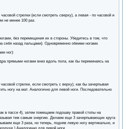
часовой стрелки (если смотреть сверху), а левая - по часовой и
и не менее 100 раз.
гами, без перемещения их в стороны. Убедитесь в том, что
на себя назад пальцами). Одновременно обеими ногами.
ми ног):
едра прямыми ногами вниз вдоль пола, как бы переминаясь на
 часовой стрелке, если смотреть с верху), как бы зачерпывая
тить ногу на мат. Аналогично для левой ноги. Последовательно
ак в пассе 4), затем помещаем подошву правой стопы на
амазывая тем самым энергию. Делаем еще 3 зачерпывающих круга
ываем еще 3 раза, но теперь, подняв левую ногу вертикально, и
воздухе.) Аналогично для левой ноги.