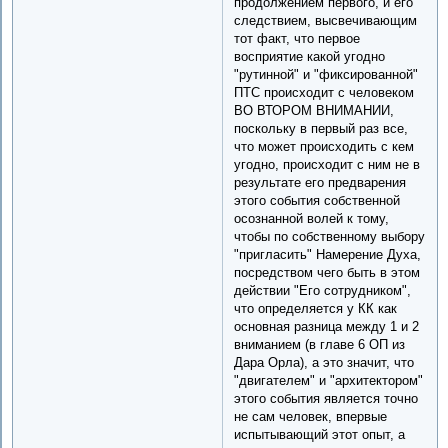
продолжением первого, и его
следствием, высвечивающим
тот факт, что первое
восприятие какой угодно
"рутинной" и "фиксированной"
ПТС происходит с человеком
ВО ВТОРОМ ВНИМАНИИ,
поскольку в первый раз все,
что может происходить с кем
угодно, происходит с ним не в
результате его предварения
этого события собственной
осознанной волей к тому,
чтобы по собственному выбору
"пригласить" Намерение Духа,
посредством чего быть в этом
действии "Его сотрудником",
что определяется у КК как
основная разница между 1 и 2
вниманием (в главе 6 ОП из
Дара Орла), а это значит, что
"двигателем" и "архитектором"
этого события является точно
не сам человек, впервые
испытывающий этот опыт, а