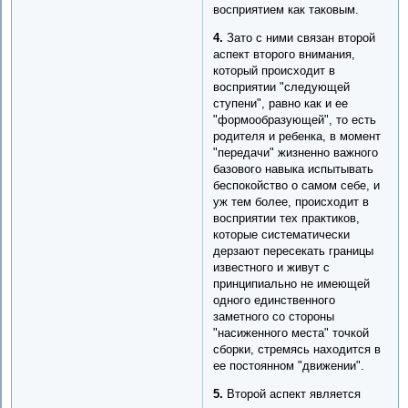
восприятием как таковым.
4.
Зато с ними связан второй
аспект второго внимания,
который происходит в
восприятии "следующей
ступени", равно как и ее
"формообразующей", то есть
родителя и ребенка, в момент
"передачи" жизненно важного
базового навыка испытывать
беспокойство о самом себе, и
уж тем более, происходит в
восприятии тех практиков,
которые систематически
дерзают пересекать границы
известного и живут с
принципиально не имеющей
одного единственного
заметного со стороны
"насиженного места" точкой
сборки, стремясь находится в
ее постоянном "движении".
5.
Второй аспект является