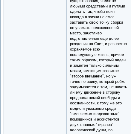
существования, является
любыми средствами и путями
сделать так, чтобы воин
никогда в жизни не смог
заставить свою точку сборки
не уважать положенное ей
место, заботливо
подготовленное еще до ее
рождения на Свет, и ревностно
охраняемое всю
последующую жизнь, причем
таким образом, который виден
и заметен только сильным
магам, имеющим развитое
"второе внимание", но уж
точно не воину, который робко
задумывается о том, не начать
ли ему движение в сторону
предполагаемой свободы и
осознанности, к тому же это
модно и уважаемо среди
"вменяемых и адекватных"
помощников и ассистентов
двух главных "тиранов"
человеческой души, по