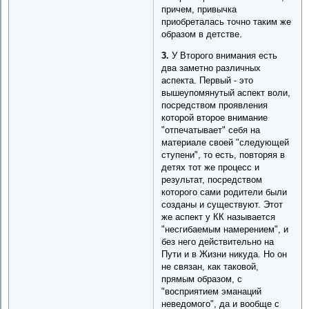
причем, привычка
приобреталась точно таким же
образом в детстве.
3.
У Второго внимания есть
два заметно различных
аспекта. Первый - это
вышеупомянутый аспект воли,
посредством проявления
которой второе внимание
"отпечатывает" себя на
материале своей "следующей
ступени", то есть, повторяя в
детях тот же процесс и
результат, посредством
которого сами родители были
созданы и существуют. Этот
же аспект у КК называется
"несгибаемым намерением", и
без него действительно на
Пути и в Жизни никуда. Но он
не связан, как таковой,
прямым образом, с
"восприятием эманаций
неведомого", да и вообще с