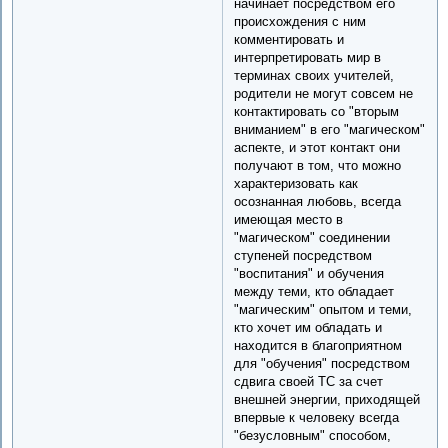
начинает посредством его
происхождения с ним
комментировать и
интерпретировать мир в
терминах своих учителей,
родители не могут совсем не
контактировать со "вторым
вниманием" в его "магическом"
аспекте, и этот контакт они
получают в том, что можно
характеризовать как
осознанная любовь, всегда
имеющая место в
"магическом" соединении
ступеней посредством
"воспитания" и обучения
между теми, кто обладает
"магическим" опытом и теми,
кто хочет им обладать и
находится в благоприятном
для "обучения" посредством
сдвига своей ТС за счет
внешней энергии, приходящей
впервые к человеку всегда
"безусловным" способом,