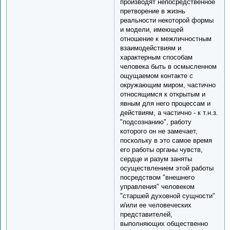
производят непосредственное
претворение в жизнь
реальности некоторой формы
и модели, имеющей
отношение к межличностным
взаимодействиям и
характерным способам
человека быть в осмысленном
ощущаемом контакте с
окружающим миром, частично
относящимся к открытым и
явным для него процессам и
действиям, а частично - к т.н.з.
"подсознанию", работу
которого он не замечает,
поскольку в это самое время
его работы органы чувств,
сердце и разум заняты
осуществлением этой работы
посредством "внешнего
управления" человеком
"старшей духовной сущности"
и/или ее человеческих
представителей,
выполняющих общественно