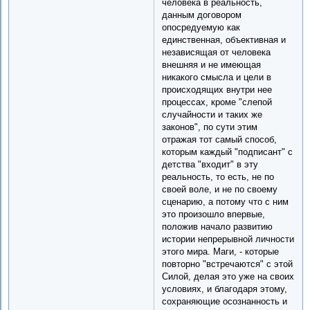
человека в реальность,
данным договором
опосредуемую как
единственная, объективная и
независящая от человека
внешняя и не имеющая
никакого смысла и цели в
происходящих внутри нее
процессах, кроме "слепой
случайности и таких же
законов", по сути этим
отражая тот самый способ,
которым каждый "подписант" с
детства "входит" в эту
реальность, то есть, не по
своей воле, и не по своему
сценарию, а потому что с ним
это произошло впервые,
положив начало развитию
истории непрерывной личности
этого мира. Маги, - которые
повторно "встречаются" с этой
Силой, делая это уже на своих
условиях, и благодаря этому,
сохраняющие осознанность и