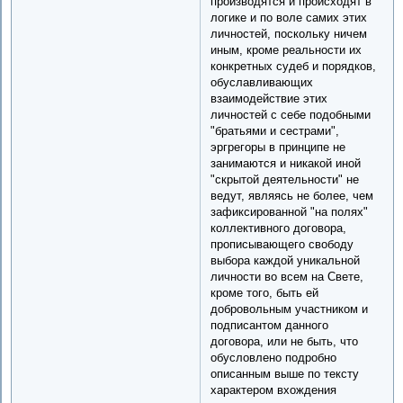
производятся и происходят в
логике и по воле самих этих
личностей, поскольку ничем
иным, кроме реальности их
конкретных судеб и порядков,
обуславливающих
взаимодействие этих
личностей с себе подобными
"братьями и сестрами",
эргрегоры в принципе не
занимаются и никакой иной
"скрытой деятельности" не
ведут, являясь не более, чем
зафиксированной "на полях"
коллективного договора,
прописывающего свободу
выбора каждой уникальной
личности во всем на Свете,
кроме того, быть ей
добровольным участником и
подписантом данного
договора, или не быть, что
обусловлено подробно
описанным выше по тексту
характером вхождения