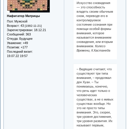
Искусство сновидения
— это способность
владеть своим обычным
Нафигатор Матрицы
сном, переводя его в
контролируемое
Пол:
Мужской
состояние сознания при
Возраст:
43
[1982-11-21]
помощи особой формы
Зарегистрирован
: 18.12.21
внимания, которое
Сообщений:
363
называется вниманием
Откуда:
Будущее
сновидения, или вторым
Уважение:
+49
вниманием.
Колесо
Позитив:
+177
Времени, К.Кастанеда
Последний визит:
19.07.22 19:57
– Видящие считают, что
существуют три типа
внимания, – продолжал
дон Хуан. – Ты
понимаешь, конечно,
что речь идет только о
человеческих
существах, а не о живых
существах вообще. Но
это не просто типы
внимания. Это, скорее,
три уровня достижения,
три уровня развития. Их
называют первым,