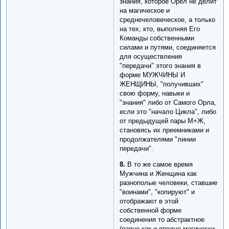
знания, которое Орел не делит
на магическое и
среднечеловеческое, а только
на тех, кто, выполняя Его
Команды собственными
силами и путями, соединяется
для осуществления
"передачи" этого знания в
форме МУЖЧИНЫ И
ЖЕНЩИНЫ, "получивших"
свою форму, навыки и
"знания" либо от Самого Орла,
если это "начало Цикла", либо
от предыдущей пары М+Ж,
становясь их преемниками и
продолжателями "линии
передачи".
8.
В то же самое время
Мужчина и Женщина как
разнополые человеки, ставшие
"воинами", "копируют" и
отображают в этой
собственной форме
соединения то абстрактное
(равно как и вполне магически-