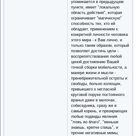
упоминается в предыдущем
пункте, имеет "локальную
область действия", которая
ограничивает "магическую"
способность тех, кто ей
обладает, применением к
конкретной личности человека
этого мира - к Вам лично, и
только таким образом, который
позволяет достичь цели -
воспрепятствования любой
ценой достижению Вашей
точкой сборки мобильности, а
манере жизни и мысли -
пренебрежительной остроты и
свободы, больно колющих,
привыкшего к негласной
круговой поруке постоянного
вранья даже в мелочах,
собеседника, сразу же в
самый корень, и презирающих
любые подвиды явления
"ложь во благо", "меньше
знаешь, крепче спишь", и
прочие негативные мемы,