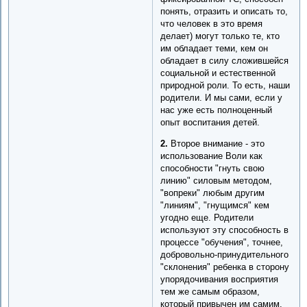
понять, отразить и описать то,
что человек в это время
делает) могут только те, кто
им обладает теми, кем он
обладает в силу сложившейся
социальной и естественной
природной роли. То есть, наши
родители. И мы сами, если у
нас уже есть полноценный
опыт воспитания детей.
2.
Второе внимание - это
использование Воли как
способности "гнуть свою
линию" силовым методом,
"вопреки" любым другим
"линиям", "гнущимся" кем
угодно еще. Родители
используют эту способность в
процессе "обучения", точнее,
добровольно-принудительного
"склонения" ребенка в сторону
упорядочивания восприятия
тем же самым образом,
который привычен им самим,