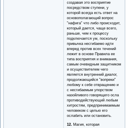
создавая это восприятие
посредством ступени, у
которой всегда есть ответ на
основополагающий вопрос
"нафига" что либо происходит,
который дается, чаще всего,
раньше, чем к процессу
подключается ум, поскольку
привычка несгибаемо идти
вперед против всех течений
лежит в основе Правила ее
типа восприятия и внимания,
самым очевидным защитником
и осуществителем чего
является внутренний диалог,
продолжающийся "вопреки"
любому к себе отвращению и
с несгибаемым упорством
назойливого говорящего осла
противодействующий любым
хитростям, предпринимаемым
человеком с целью его
ослабить или остановить.
12.
Магия, которая