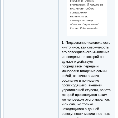
вторым и третьим
вниманием. И каждое из
них являет собою
совершенно
независимую
самодостаточную
область.
Внутренний
Огонь. К.Кастанеда
1. П
одсознание человека есть
ничто иное, как совокупность
его повседневного мышления
и поведения, в которой он
думает и действует
посредством передачи
монополии владения самим
собой, включая анализ,
осознание и понимание
происходящего, внешней
управляющей ступени, работа
которой производится таким
же человеком этого мира, как
и он сам, но только
находящимся в данной
совокупности межличностных