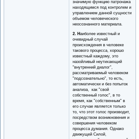
значимую функцию патронажа
находящимся под контролем и
управлением данной сущности
объемом человеческого
неосознанного материала.
2. Н
аиболее известный и
очевидный случай
происхождения в человеке
такового процесса, хорошо
известный каждому, это
назойливый неутихающий
"внутренний диалог",
рассматриваемый человеком
"подсознательно", то есть,
автоматически и без попыток
анализа, как "свой
собственный голос", в то
время, как "собственным" в
его случае является только
то, что этот голос производит,
посредством возникновения и
совершения человеком
процесса думания. Однако
движущей Силой,