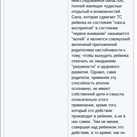
неисследованной областью,
полной манящих чудесных
открытый и возможностей.
Сила, которая сдвигает ТС
ребенка из состояния "хаоса
восприятия" в состояние
"первое внимание" называется
"волей" и является совокупной
величиной приложенной
родителями настойчивости к
тому, чтобы вынудить ребенка
отвечать их ожиданиям
"разумности" и здорового
развития. Однако, сами
родители, применяя эту
способность вполне
осознанно, не имеют
собственной цели и смысла
относительно этого
применения, кроме того,
который это действие
производит в ребенке, а не в
них самих. Тем не менее,
совершая над ребенком это
действие, в то время, как он