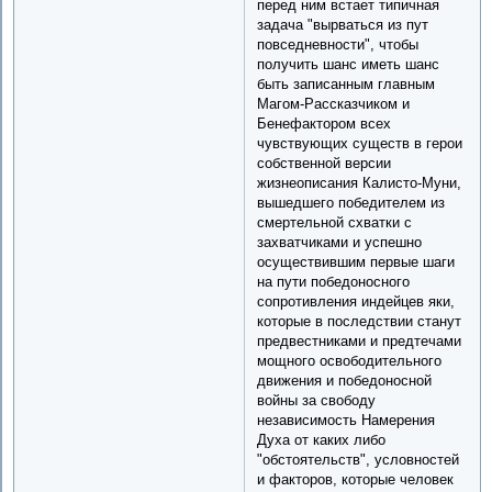
перед ним встает типичная
задача "вырваться из пут
повседневности", чтобы
получить шанс иметь шанс
быть записанным главным
Магом-Рассказчиком и
Бенефактором всех
чувствующих существ в герои
собственной версии
жизнеописания Калисто-Муни,
вышедшего победителем из
смертельной схватки с
захватчиками и успешно
осуществившим первые шаги
на пути победоносного
сопротивления индейцев яки,
которые в последствии станут
предвестниками и предтечами
мощного освободительного
движения и победоносной
войны за свободу
независимость Намерения
Духа от каких либо
"обстоятельств", условностей
и факторов, которые человек