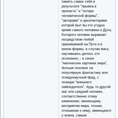
память самих себя в
результате "прыжка в
пропасть" и "потери
человеческой формы",
"авторами" и архитекторами
которой был бы кто угодно
кроме самого человека и Духа,
Которого человек выражает
посредством любой
принимаемой на Пути и в
жизни формы, в случае мага,
научившись делать это
осознанно, - в своих
"магических картинах мира",
больше похожих на
популярную фантастику или
псевдонаучный бред, с
позиции "внешнего
наблюдателя", будь то другой
маг или средний человек,
соответственно этому
изменению, меняющему
восприятие мира, точнее,
отношение к нему, имеющееся
у воина, самым