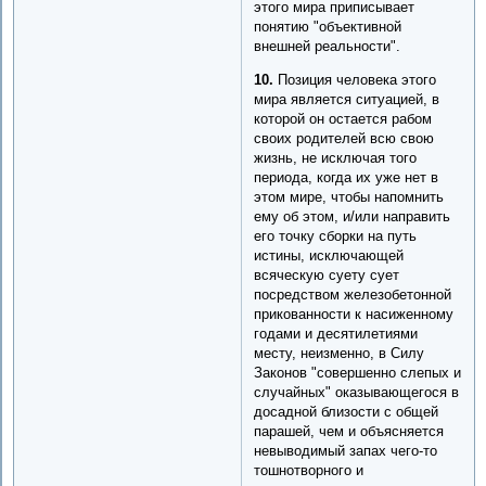
этого мира приписывает
понятию "объективной
внешней реальности".
10.
Позиция человека этого
мира является ситуацией, в
которой он остается рабом
своих родителей всю свою
жизнь, не исключая того
периода, когда их уже нет в
этом мире, чтобы напомнить
ему об этом, и/или направить
его точку сборки на путь
истины, исключающей
всяческую суету сует
посредством железобетонной
прикованности к насиженному
годами и десятилетиями
месту, неизменно, в Силу
Законов "совершенно слепых и
случайных" оказывающегося в
досадной близости с общей
парашей, чем и объясняется
невыводимый запах чего-то
тошнотворного и