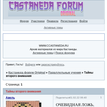
Форум
Участники
Правила
Регистрация
Войти
Активные темы
Объявление
WWW.CCASTANEDA.RU
Архив материалов из мира Кастанеды.
Активные темы
|
Поиск форума
Привет, Гость!
Войдите
или
зарегистрируйтесь
.
»
Кастанеда форум Original
»
Параллельные учения
»
Тайны
второго внимания
Страница:
1
Тайны второго внимания
Авель
1
Поделиться
01.02.22 06:40
ОЧЕВИДНАЯ ЛОЖЬ,