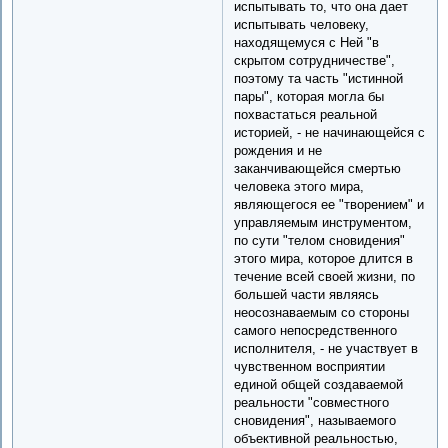
испытывать то, что она дает
испытывать человеку,
находящемуся с Ней "в
скрытом сотрудничестве",
поэтому та часть "истинной
пары", которая могла бы
похвастаться реальной
историей, - не начинающейся с
рождения и не
заканчивающейся смертью
человека этого мира,
являющегося ее "творением" и
управляемым инструментом,
по сути "телом сновидения"
этого мира, которое длится в
течение всей своей жизни, по
большей части являясь
неосознаваемым со стороны
самого непосредственного
исполнителя, - не участвует в
чувственном восприятии
единой общей создаваемой
реальности "совместного
сновидения", называемого
объективной реальностью,