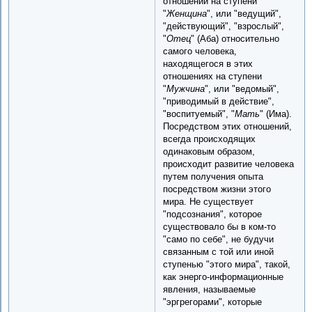
отношений на ступени
"
Женщина
", или "ведущий",
"действующий", "взрослый",
"
Отец
" (Аба) относительно
самого человека,
находящегося в этих
отношениях на ступени
"
Мужчина
", или "ведомый",
"приводимый в действие",
"воспитуемый", "
Мать
" (Има).
Посредством этих отношений,
всегда происходящих
одинаковым образом,
происходит развитие человека
путем получения опыта
посредством жизни этого
мира. Не существует
"подсознания", которое
существовало бы в ком-то
"само по себе", не будучи
связанным с той или иной
ступенью "этого мира", такой,
как энерго-информационные
явления, называемые
"эргрегорами", которые