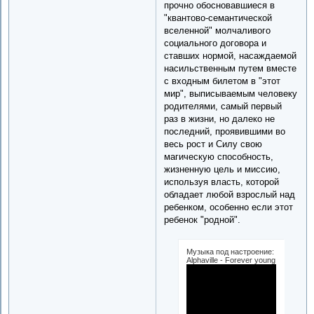
прочно обосновавшиеся в
"квантово-семантической
вселенной" молчаливого
социального договора и
ставших нормой, насаждаемой
насильственным путем вместе
с входным билетом в "этот
мир", выписываемым человеку
родителями, самый первый
раз в жизни, но далеко не
последний, проявившими во
весь рост и Силу свою
магическую способность,
жизненную цель и миссию,
используя власть, которой
обладает любой взрослый над
ребенком, особенно если этот
ребенок "родной".
Музыка под настроение:
Alphaville - Forever young