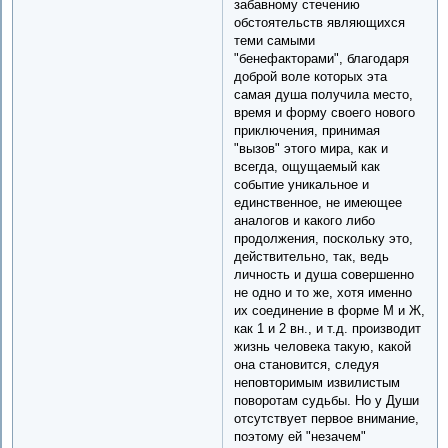
забавному стечению
обстоятельств являющихся
теми самыми
"бенефакторами", благодаря
доброй воле которых эта
самая душа получила место,
время и форму своего нового
приключения, принимая
"вызов" этого мира, как и
всегда, ощущаемый как
событие уникальное и
единственное, не имеющее
аналогов и какого либо
продолжения, поскольку это,
действительно, так, ведь
личность и душа совершенно
не одно и то же, хотя именно
их соединение в форме М и Ж,
как 1 и 2 вн., и т.д. производит
жизнь человека такую, какой
она становится, следуя
неповторимым извилистым
поворотам судьбы. Но у Души
отсутствует первое внимание,
поэтому ей "незачем"