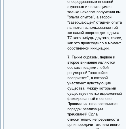
опосредованным внешней
ступенью и являющимся
только началом получения им
"опыта опытов", а второй
"завершающей" стадией опыта
является использование той
же самой энергии для сдвига
ТС кого-нибудь другого, также,
как это происходило в момент
собственной инициации.
7.
Таким образом, первое и
второе внимание являются
составляющими любой
регулярной "настройки
восприятия", в которой
участвуют чувствующие
существа, между которыми
существует четко выраженный
фиксированный в основе
Правила их типа восприятия
порядок реализации
требований Орла
относительно непрерывности
цепи передачи того или иного