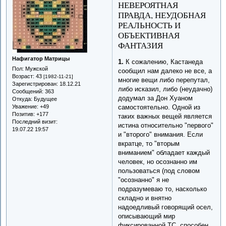
НЕВЕРОЯТНАЯ
ПРАВДА, НЕУДОБНАЯ
РЕАЛЬНОСТЬ И
ОБЪЕКТИВНАЯ
ФАНТАЗИЯ
Нафигатор Матрицы
1.
К сожалению, Кастанеда
Пол:
Мужской
сообщил нам далеко не все, а
Возраст:
43
[1982-11-21]
многие вещи либо перепутал,
Зарегистрирован
: 18.12.21
либо исказил, либо (неудачно)
Сообщений:
363
додумал за Дон Хуаном
Откуда:
Будущее
Уважение:
+49
самостоятельно. Одной из
Позитив:
+177
таких важных вещей является
Последний визит:
истина относительно "первого"
19.07.22 19:57
и "второго" внимания. Если
вкратце, то "вторым
вниманием" обладает каждый
человек, но осознанно им
пользоваться (под словом
"осознанно" я не
подразумеваю то, насколько
складно и внятно
надоедливый говорящий осел,
описывающий мир
фиксированной ТС, способен