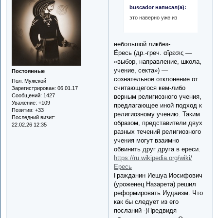
buscador написал(а):
это наверно уже из
небольшой ликбез-
Е́ресь (др.-греч. αἵρεσις —
«выбор, направление, школа,
учение, секта») —
Постоянные
сознательное отклонение от
Пол:
Мужской
считающегося кем-либо
Зарегистрирован
: 06.01.17
Сообщений:
1427
верным религиозного учения,
Уважение:
+109
предлагающее иной подход к
Позитив:
+33
религиозному учению. Таким
Последний визит:
образом, представители двух
22.02.26 12:35
разных течений религиозного
учения могут взаимно
обвинить друг друга в ереси.
https://ru.wikipedia.org/wiki/
Ересь
Гражданин Иешуа Иосифович
(уроженец Назарета) решил
реформировать Иудаизм. Что
как бы следует из его
посланий -)Предвидя