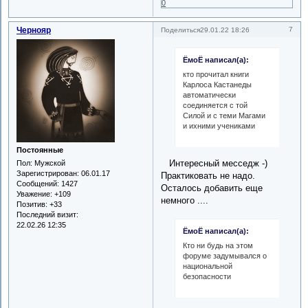
0
Чернояр
7
Поделиться
29.01.22 18:26
ЁмоЁ написал(а):
кто прочитал книги
Карлоса Кастанеды
автоматически
соединяется с той
Силой и с теми Магами
и ихними учениками
Постоянные
Интересный месседж -)
Пол:
Мужской
Зарегистрирован
: 06.01.17
Практиковать не надо.
Сообщений:
1427
Осталось добавить еще
Уважение:
+109
немного ....
Позитив:
+33
Последний визит:
22.02.26 12:35
ЁмоЁ написал(а):
Кто ни будь на этом
форуме задумывался о
национальной
безопасности