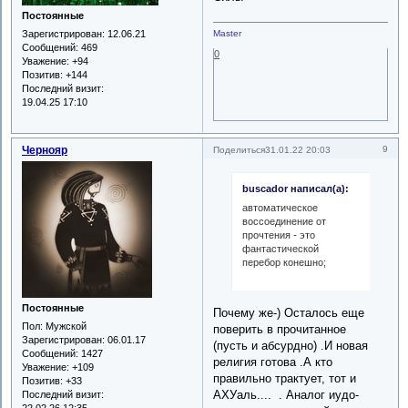
Постоянные
Зарегистрирован
: 12.06.21
Master
Сообщений:
469
0
Уважение:
+94
Позитив:
+144
Последний визит:
19.04.25 17:10
Чернояр
9
Поделиться
31.01.22 20:03
buscador написал(а):
автоматическое
воссоединение от
прочтения - это
фантастической
перебор конешно;
Постоянные
Почему же-) Осталось еще
Пол:
Мужской
поверить в прочитанное
Зарегистрирован
: 06.01.17
(пусть и абсурдно) .И новая
Сообщений:
1427
религия готова .А кто
Уважение:
+109
правильно трактует, тот и
Позитив:
+33
АХУаль.... . Аналог иудо-
Последний визит:
22.02.26 12:35