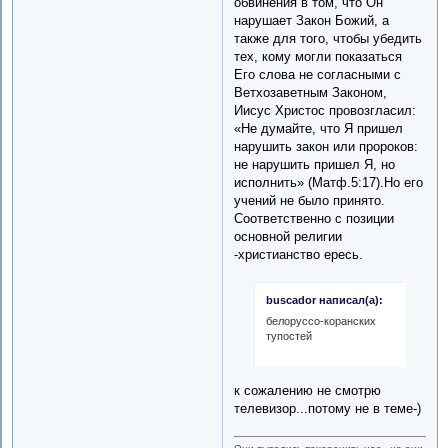
обвинения в том, что Он
нарушает Закон Божий, а
также для того, чтобы убедить
тех, кому могли показаться
Его слова не согласными с
Ветхозаветным Законом,
Иисус Христос провозгласил:
«Не думайте, что Я пришел
нарушить закон или пророков:
не нарушить пришел Я, но
исполнить» (Матф.5:17).Но его
учений не было принято.
Соответственно с позиции
основной религии
-христианство ересь.
buscador написал(а):
белоруссо-коранских
тупостей
к сожалению не смотрю
телевизор...потому не в теме-)