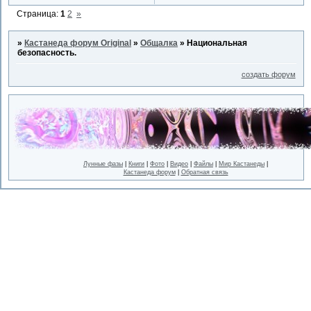
Страница:
1
2
»
»
Кастанеда форум Original
»
Общалка
»
Национальная
безопасность.
создать форум
Лунные фазы
|
Книги
|
Фото
|
Видео
|
Файлы
|
Мир Кастанеды
|
Кастанеда форум
|
Обратная связь