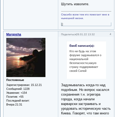
Шутить изволите.
Спасибо всем тем кто помогает мне в
нынешней жизни.
0
Margosha
4
Поделиться
28.01.22 13:32
ЁмоЁ написал(а):
Кто ни будь на этом
форуме задумывался о
национальной
безопасности,какую
страну поддерживает
своей Силой
Постоянные
Задумывалась когда-то над
Зарегистрирован
: 15.12.21
Сообщений:
1228
подобным. Но вопрос касался
Уважение:
+154
сохранения т.н. эгрегора
Позитив:
+55
города, когда начали
Последний визит:
варварски застраивать и
Вчера 21:31
уродовать историческую часть
Киева. Говорят, что там много