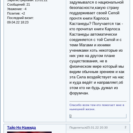
задумывался о национальной
Сообщений:
21
безопасности,какую страну
Уважение:
-4
поддерживает своей Силой
Позитив:
+2
Последний визит:
прочтя книги Карлоса
09.04.22 18:23
Кастанеды? Получается так -
кто прочитал книги Карлоса
Кастанеды автоматически
соединяется с той Силой и с
теми Магами и ихними
учениками хоть некоторые из
них уже на другом плане
существования, не в
физическом мире который мы
видим обычным зрением и как
эта Сила воздействует на нас
и куда ведёт и направляет,об
этом кто ни будь думал из
форумчан.
Спасибо всем тем кто помогает мне в
нынешней жизни.
0
Тайо Но Намида
2
Поделиться
25.01.22 20:30