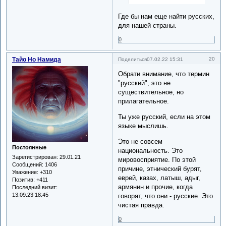
Где бы нам еще найти русских,
для нашей страны.
0
Тайо Но Намида
20
Поделиться
07.02.22 15:31
Обрати внимание, что термин
"русский", это не
существительное, но
прилагательное.
Ты уже русский, если на этом
языке мыслишь.
Это не совсем
Постоянные
национальность. Это
Зарегистрирован
: 29.01.21
мировосприятие. По этой
Сообщений:
1406
причине, этнический бурят,
Уважение:
+310
еврей, казах, латыш, адыг,
Позитив:
+411
армянин и прочие, когда
Последний визит:
13.09.23 18:45
говорят, что они - русские. Это
чистая правда.
0