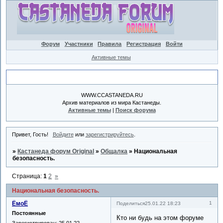
Форум
Участники
Правила
Регистрация
Войти
Активные темы
Объявление
WWW.CCASTANEDA.RU
Архив материалов из мира Кастанеды.
Активные темы
|
Поиск форума
Привет, Гость!
Войдите
или
зарегистрируйтесь
.
»
Кастанеда форум Original
»
Общалка
»
Национальная
безопасность.
Страница:
1
2
»
Национальная безопасность.
ЁмоЁ
1
Поделиться
25.01.22 18:23
Постоянные
Кто ни будь на этом форуме
Зарегистрирован
: 25.01.22