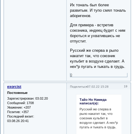
Их тональ был более
развитым. И тупо смял тональ
аборигенов.
Для примера - встретив
союзника, индеец будет с ним
бороться и ухватившись не
отпустит.
Русский же сперва в рыло
накатит так, что союзник
кульбит в воздухе сделает. А
нех*р пугать и тыкать в грудь.
0
exorcist
19
Поделиться
07.02.22 15:28
Постоянные
Зарегистрирован
: 03.02.20
Тайо Но Намида
Сообщений:
1708
написал(а):
Уважение:
+207
Русский же сперва в
Позитив:
+357
рыло накатит так, что
Последний визит:
союзник кульбит в
03.08.26 20:41
воздухе сделает. А нех*р
пугать и тыкать в грудь.