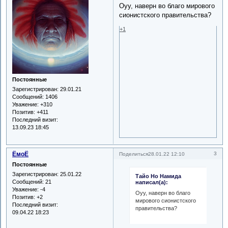
Оуу, наверн во благо мирового
сионистского правительства?
+1
Постоянные
Зарегистрирован
: 29.01.21
Сообщений:
1406
Уважение:
+310
Позитив:
+411
Последний визит:
13.09.23 18:45
ЁмоЁ
3
Поделиться
28.01.22 12:10
Постоянные
Зарегистрирован
: 25.01.22
Тайо Но Намида
Сообщений:
21
написал(а):
Уважение:
-4
Оуу, наверн во благо
Позитив:
+2
мирового сионистского
Последний визит:
правительства?
09.04.22 18:23