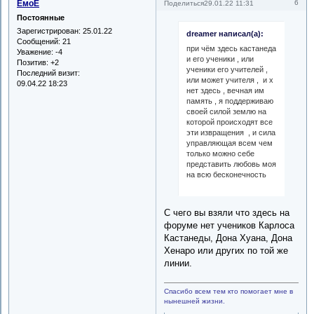
ЁмоЁ
6
Поделиться
29.01.22 11:31
Постоянные
Зарегистрирован
: 25.01.22
dreamer написал(а):
Сообщений:
21
при чём здесь кастанеда
Уважение:
-4
и его ученики , или
Позитив:
+2
ученики его учителей ,
Последний визит:
или может учителя , и х
09.04.22 18:23
нет здесь , вечная им
память , я поддерживаю
своей силой землю на
которой происходят все
эти извращения , и сила
управляющая всем чем
только можно себе
представить любовь моя
на всю бесконечность
С чего вы взяли что здесь на
форуме нет учеников Карлоса
Кастанеды, Дона Хуана, Дона
Хенаро или других по той же
линии.
Спасибо всем тем кто помогает мне в
нынешней жизни.