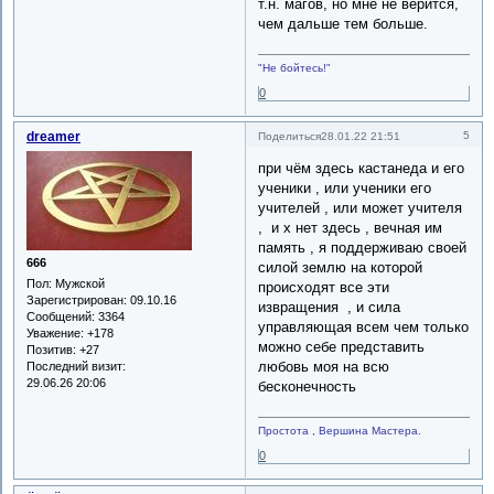
т.н. магов, но мне не верится,
чем дальше тем больше.
"Не бойтесь!"
0
dreamer
5
Поделиться
28.01.22 21:51
при чём здесь кастанеда и его
ученики , или ученики его
учителей , или может учителя
, и х нет здесь , вечная им
память , я поддерживаю своей
666
силой землю на которой
Пол:
Мужской
происходят все эти
Зарегистрирован
: 09.10.16
извращения , и сила
Сообщений:
3364
управляющая всем чем только
Уважение:
+178
можно себе представить
Позитив:
+27
любовь моя на всю
Последний визит:
29.06.26 20:06
бесконечность
Простота , Вершина Мастера.
0