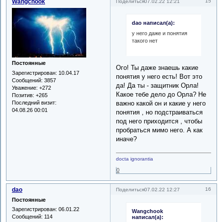
Wangchook
15
Поделиться
07.02.22 12:21
dao написал(а):
у него даже и понятия
такого нет
Постоянные
Ого! Ты даже знаешь какие
Зарегистрирован
: 10.04.17
понятия у него есть! Вот это
Сообщений:
3857
да! Да ты - защитник Орла!
Уважение:
+272
Какое тебе дело до Орла? Не
Позитив:
+265
Последний визит:
важно какой он и какие у него
04.08.26 00:01
понятия , но подстраиваться
под него приходится , чтобы
пробраться мимо него. А как
иначе?
docta ignorantia
0
dao
16
Поделиться
07.02.22 12:27
Постоянные
Зарегистрирован
: 06.01.22
Wangchook
Сообщений:
114
написал(а):