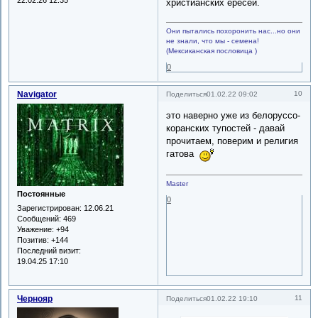
христианских ересей.
Они пытались похоронить нас...но они
не знали, что мы - семена!
(Мексиканская пословица )
0
Navigator
10
Поделиться
01.02.22 09:02
это наверно уже из белоруссо-
коранских тупостей - давай
прочитаем, поверим и религия
гатова
Master
Постоянные
0
Зарегистрирован
: 12.06.21
Сообщений:
469
Уважение:
+94
Позитив:
+144
Последний визит:
19.04.25 17:10
Чернояр
11
Поделиться
01.02.22 19:10