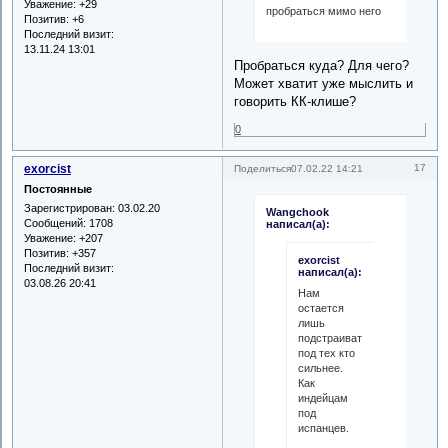
Уважение:
+29
пробраться мимо него
Позитив:
+6
Последний визит:
13.11.24 13:01
Пробраться куда? Для чего?
Может хватит уже мыслить и
говорить КК-клише?
0
exorcist
17
Поделиться
07.02.22 14:21
Постоянные
Зарегистрирован
: 03.02.20
Wangchook
Сообщений:
1708
написал(а):
Уважение:
+207
Позитив:
+357
exorcist
Последний визит:
написал(а):
03.08.26 20:41
Нам
остается
лишь
подстраиваться,
под тех кто
сильнее.
Как
индейцам
под
испанцев.