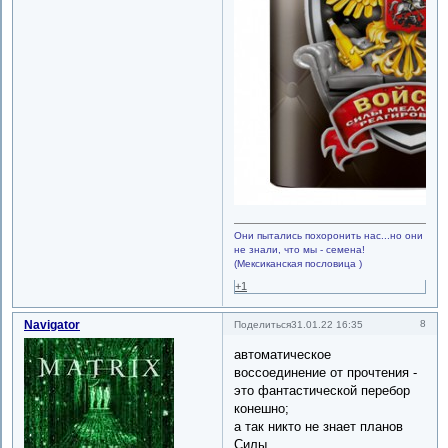
Они пытались похоронить нас...но они
не знали, что мы - семена!
(Мексиканская пословица )
+1
Navigator
8
Поделиться
31.01.22 16:35
автоматическое
воссоединение от прочтения -
это фантастической перебор
конешно;
а так никто не знает планов
Силы