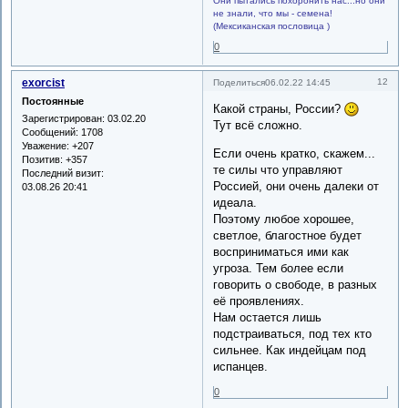
Они пытались похоронить нас...но они
не знали, что мы - семена!
(Мексиканская пословица )
0
exorcist
12
Поделиться
06.02.22 14:45
Постоянные
Какой страны, России?
Зарегистрирован
: 03.02.20
Тут всё сложно.
Сообщений:
1708
Уважение:
+207
Если очень кратко, скажем...
Позитив:
+357
те силы что управляют
Последний визит:
Россией, они очень далеки от
03.08.26 20:41
идеала.
Поэтому любое хорошее,
светлое, благостное будет
восприниматься ими как
угроза. Тем более если
говорить о свободе, в разных
её проявлениях.
Нам остается лишь
подстраиваться, под тех кто
сильнее. Как индейцам под
испанцев.
0