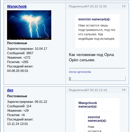
Wangchook
13
Поделиться
07.02.22 11:33
exorcist написал(а):
Нам остается лишь
подстраиваться, под тех
кто сильнее. Как
индейцам под испанцев.
Постоянные
Зарегистрирован
: 10.04.17
Сообщений:
3857
Как человекам под Орла.
Уважение:
+272
Орёл сильнее.
Позитив:
+265
Последний визит:
04.08.26 00:01
docta ignorantia
0
dao
14
Поделиться
07.02.22 12:14
Постоянные
Зарегистрирован
: 06.01.22
Wangchook
Сообщений:
114
написал(а):
Уважение:
+29
Позитив:
+6
exorcist
Последний визит:
написал(а):
13.11.24 13:01
Нам
остается