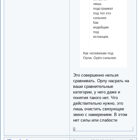
лишь
подстраиваться,
под тех кто
сильнее.
Как
индейцам
под
испанцев.
Как человекам под
Орла. Орёл сильнее.
Это совершенно нельзя
сравнивать. Орлу насрать на
ваши сравнительные
категории, у него даже и
понятия такого нет. Что
действительно нужно, это
лишь очистить связующее
звено с намерением. В этом
нет силы или слабости
0