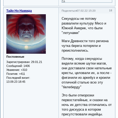
+1
Тайо Но Намида
18
Поделиться
07.02.22 15:20
Секундосы не потому
развалили культуру Месо и
Южной Америк, что были
"летунами"
Маги Древности того региона
чутка берега потеряли и
преисполнились.
Постоянные
Потому, когда секундосы
Зарегистрирован
: 29.01.21
видели всякие шутки магов,
Сообщений:
1406
они доставали свои нательные
Уважение:
+310
кресты, целовали их, а после -
Позитив:
+411
фигачили из аркебуз и кроили
Последний визит:
13.09.23 18:45
отличной сталью всю эту
"белеберду"
Это были отморозки
первостатейные, и сказки на
ночь их детства отличались от
того дискурса в котором
присутствовали индейцы.