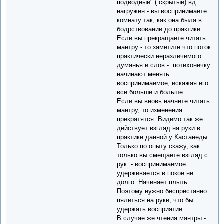
подводный" ( скрытый) вд
нагружен - вы воспринимаете
комнату так, как она была в
бодрствовании до практики.
Если вы прекращаете читать
мантру - то заметите что поток
практически неразличимого
думанья и слов - потихонечку
начинают менять
воспринимаемое, искажая его
все больше и больше.
Если вы вновь начнете читать
мантру, то изменения
прекратятся. Видимо так же
действует взгляд на руки в
практике данной у Кастанеды.
Только по опыту скажу, как
только вы смещаете взгляд с
рук - воспринимаемое
удерживается в покое не
долго. Начинает плыть.
Поэтому нужно беспрестанно
пялиться на руки, что бы
удержать восприятие.
В случае же чтения мантры -