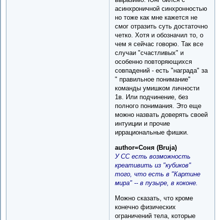
асинхроничной синхронностью
но тоже как мне кажется не
смог отразить суть достаточно
четко. Хотя и обозначил то, о
чем я сейчас говорю. Так все
случаи "счастливых" и
особенно повторяющихся
совпадений - есть "награда" за
" правильное понимание"
команды умишком личности
1в. Или подчинение, без
полного понимания. Это еще
можно назвать доверять своей
интуиции и прочие
иррациональные фишки.
author=Соня (Bruja)
У СС есть возможность
креативить из "кубиков"
того, что есть в "Картине
мира" -- в пузыре, в коконе.
Можно сказать, что кроме
конечно физических
ограничений тела, которые