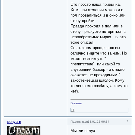
Это просто наша привычка.
Хотя при желании можно и в
пол провалиться и в окно или
стену пройти.
Правда проходя в пол или в
стену - рискуете потеряться в
невообразимых мирах.. кк это
тоже описал.
Со стеклом проще - так вы
отлично видите что за ним. Но
может возникнуть "
препятствие" или какой то
внутренний барьер - и стекло
окажется не проходимым (
закостеневший шаблон. Кому
то легко его разбить, а кому то
нет).
Dreamer
+1
sonya-n
3
Поделиться
18.01.22 06:34
Мысли вслух: