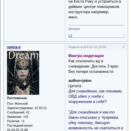
на Коста Рику и устроиться в
дайвинг центре помощником
инструктора например.
имхо.
Dreamer
+2
sonya-n
2
Поделиться
16.01.22 23:06
Мантра медитация
Как отключить вд в
сновидении. Достичь 3 врат.
Без потери осознанности.
author=jeton
Цитата:
Для сновидения, как понимаю,
ОВД идет у тебя с
Постоянные
погружением в себя?
Пол:
Женский
Зарегистрирован
: 12.03.21
"
Для сновидения я как-то
Сообщений:
41
Уважение:
+31
давно описывал у Чугреева
Позитив:
+1
одну технику, дающую
Последний визит:
возможность не скатиться в
01.03.25 11:08