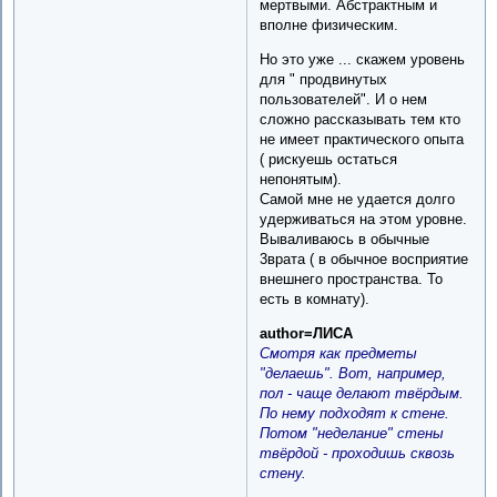
мертвыми. Абстрактным и
вполне физическим.
Но это уже ... скажем уровень
для " продвинутых
пользователей". И о нем
сложно рассказывать тем кто
не имеет практического опыта
( рискуешь остаться
непонятым).
Самой мне не удается долго
удерживаться на этом уровне.
Вываливаюсь в обычные
3врата ( в обычное восприятие
внешнего пространства. То
есть в комнату).
author=ЛИСА
Смотря как предметы
"делаешь". Вот, например,
пол - чаще делают твёрдым.
По нему подходят к стене.
Потом "неделание" стены
твёрдой - проходишь сквозь
стену.