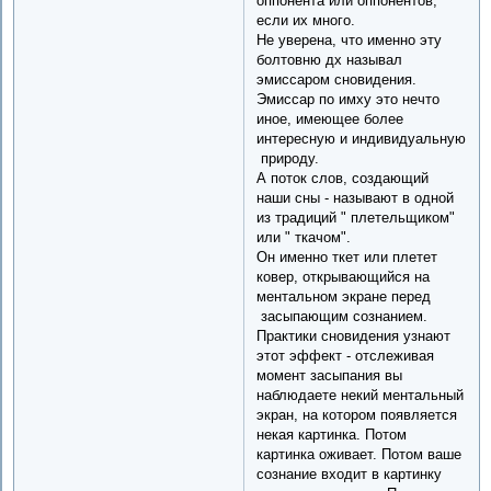
оппонента или оппонентов,
если их много.
Не уверена, что именно эту
болтовню дх называл
эмиссаром сновидения.
Эмиссар по имху это нечто
иное, имеющее более
интересную и индивидуальную
природу.
А поток слов, создающий
наши сны - называют в одной
из традиций " плетельщиком"
или " ткачом".
Он именно ткет или плетет
ковер, открывающийся на
ментальном экране перед
засыпающим сознанием.
Практики сновидения узнают
этот эффект - отслеживая
момент засыпания вы
наблюдаете некий ментальный
экран, на котором появляется
некая картинка. Потом
картинка оживает. Потом ваше
сознание входит в картинку