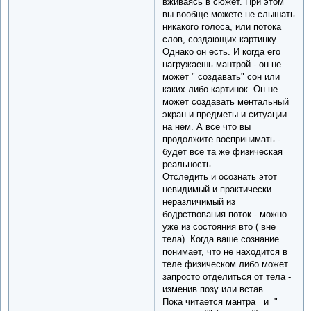
вживаясь в сюжет. При этом
вы вообще можете не слышать
никакого голоса, или потока
слов, создающих картинку.
Однако он есть. И когда его
нагружаешь мантрой - он не
может " создавать" сон или
каких либо картинок. Он не
может создавать ментальный
экран и предметы и ситуации
на нем. А все что вы
продолжите воспринимать -
будет все та же физическая
реальность.
Отследить и осознать этот
невидимый и практически
неразличимый из
бодрствования поток - можно
уже из состояния вто ( вне
тела). Когда ваше сознание
понимает, что не находится в
теле физическом либо может
запросто отделиться от тела -
изменив позу или встав.
Пока читается мантра и "