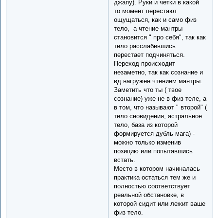
джапу). Руки и четки в какой
то момент перестают
ощущаться, как и само физ
тело, а чтение мантры
становится " про себя", так как
тело расслабившись
перестает подчиняться.
Переход происходит
незаметно, так как сознание и
вд нагружен чтением мантры.
Заметить что ты ( твое
сознание) уже не в физ теле, а
в том, что называют " второй" (
тело сновидения, астральное
тело, база из которой
формируется дубль мага) -
можно только изменив
позицию или попытавшись
встать.
Место в котором начиналась
практика остаться тем же и
полностью соответствует
реальной обстановке, в
которой сидит или лежит ваше
физ тело.