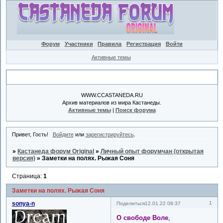
Форум
Участники
Правила
Регистрация
Войти
Активные темы
Объявление
WWW.CCASTANEDA.RU
Архив материалов из мира Кастанеды.
Активные темы
|
Поиск форума
Привет, Гость!
Войдите
или
зарегистрируйтесь
.
»
Кастанеда форум Original
»
Личный опыт форумчан (открытая
версия)
»
Заметки на полях. Рыжая Соня
Страница:
1
Заметки на полях. Рыжая Соня
sonya-n
1
Поделиться
12.01.22 08:37
О свободе Воле
,