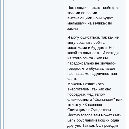
Пока люди считают себя физ
телами со всеми
вытекающими - они будут
малышами на великах по
жизни
Я могу ошибаться, так как не
могу сравнить себя с
махатмами и буддами. Но
какой то опыт есть. И исходя
из этого опыта - как бы
парадоксально не звучало-
говорю, что обуславливает
нас наша же надличностная
часть.
Можешь назвать это
энерготелом, так как оно
посредник мед телом
физическим и "Сознанием" или
то что у КК названо
Светящимся Существом.
Честно говоря там может быть
цепь обуславливающих одна
другую. Так как СС проводит