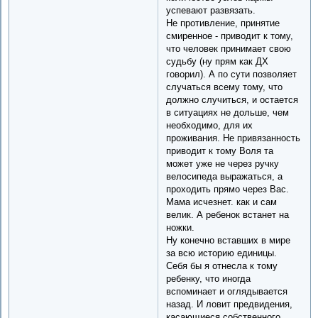
успевают развязать.
Не противление, принятие
смиренное - приводит к тому,
что человек принимает свою
судьбу (ну прям как ДХ
говорил). А по сути позволяет
случаться всему тому, что
должно случиться, и остается
в ситуациях не дольше, чем
необходимо, для их
проживания. Не привязанность
приводит к тому Воля та
может уже не через ручку
велосипеда выражаться, а
проходить прямо через Вас.
Мама исчезнет. как и сам
велик. А ребенок встанет на
ножки.
Ну конечно вставших в мире
за всю историю единицы.
Себя бы я отнесла к тому
ребенку, что иногда
вспоминает и оглядывается
назад. И ловит предвидения,
касающиеся собственного