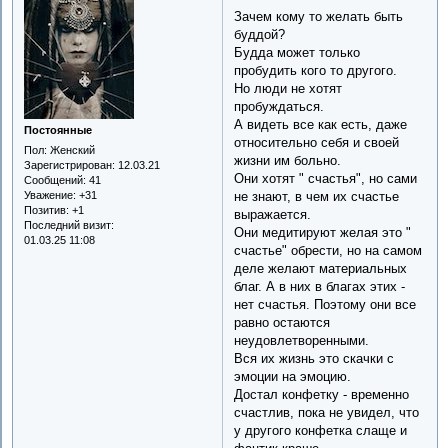
Зачем кому то желать быть
буддой?
Будда может только
пробудить кого то другого.
Но люди не хотят
пробуждаться.
А видеть все как есть, даже
Постоянные
относительно себя и своей
Пол:
Женский
жизни им больно.
Зарегистрирован
: 12.03.21
Они хотят " счастья", но сами
Сообщений:
41
Уважение:
+31
не знают, в чем их счастье
Позитив:
+1
выражается.
Последний визит:
Они медитируют желая это "
01.03.25 11:08
счастье" обрести, но на самом
деле желают материальных
благ. А в них в благах этих -
нет счастья. Поэтому они все
равно остаются
неудовлетворенными.
Вся их жизнь это скачки с
эмоции на эмоцию.
Достал конфетку - временно
счастлив, пока не увидел, что
у другого конфетка слаще и