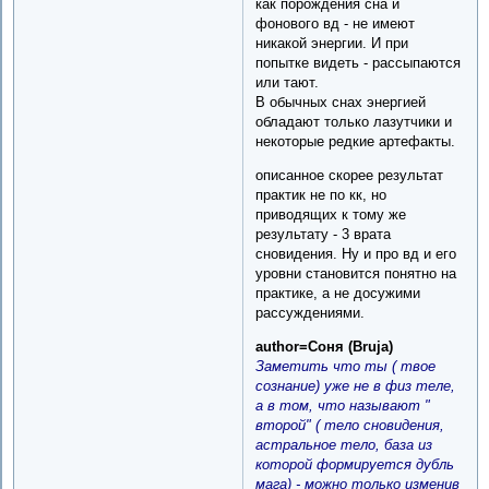
как порождения сна и
фонового вд - не имеют
никакой энергии. И при
попытке видеть - рассыпаются
или тают.
В обычных снах энергией
обладают только лазутчики и
некоторые редкие артефакты.
описанное скорее результат
практик не по кк, но
приводящих к тому же
результату - 3 врата
сновидения. Ну и про вд и его
уровни становится понятно на
практике, а не досужими
рассуждениями.
author=Соня (Bruja)
Заметить что ты ( твое
сознание) уже не в физ теле,
а в том, что называют "
второй" ( тело сновидения,
астральное тело, база из
которой формируется дубль
мага) - можно только изменив