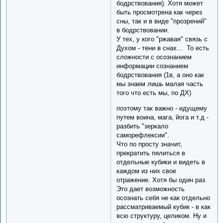
бодрствования). Хотя может
быть просмотрена как через
сны, так и в виде "прозрений"
в бодрствовании.
У тех, у кого "ржавая" связь с
Духом - тени в снах... То есть
сложности с осознанием
информации сознанием
бодрствования (1в, а оно как
мы знаем лишь малая часть
того что есть мы, по ДХ)
поэтому так важно - идущему
путем воина, мага, йога и т.д -
разбить "зеркало
саморефлексии".
Что по просту значит,
прекратить пялиться в
отдельные кубики и видеть в
каждом из них свое
отражение. Хотя бы один раз.
Это дает возможность
осознать себя не как отдельно
рассматриваемый кубик - в как
всю структуру, целиком. Ну и