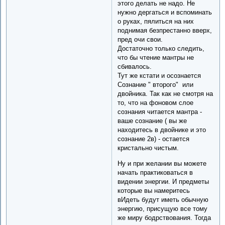
этого делать не надо. Не
нужно дергаться и вспоминать
о руках, пялиться на них
поднимая безпрестанно вверх,
пред очи свои.
Достаточно только следить,
что бы чтение мантры не
сбивалось.
Тут же кстати и осознается
Сознание " второго" или
двойника. Так как не смотря на
то, что на фоновом слое
сознания читается мантра -
ваше сознание ( вы же
находитесь в двойнике и это
сознание 2в) - остается
кристально чистым.
Ну и при желании вы можете
начать практиковаться в
видении энергии. И предметы
которые вы намеритесь
вИдеть будут иметь обычную
энергию, присущую все тому
же миру бодрствования. Тогда