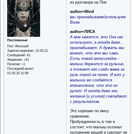
из разговора на Пне
author=Wind
мы прикладываем/используем
Волю
author=ЛИСА
А мне кажется, это Она нас
Постоянные
использует, а иногда даже...
Пол:
Женский
прикладывает. А думать мы
Зарегистрирован
: 12.03.21
может, что это мы сами.
Сообщений:
41
Есть такой велосипедик -
Уважение:
+31
малыш держится за рульчик,
Позитив:
+1
Последний визит:
а толкает его сзади мама за
01.03.25 11:08
руль такой на палке. И вот у
малыша же создаётся
впечатление, что это он
рулит. И иногда даже его
желания (и усилия) совпадают
с результатом
.
Это хорошее по имху
сравнение.
Пробужденность в том и
состоит, что малыш осознал
положение вещей и смотрит не