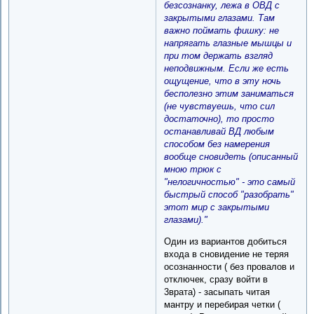
безсознанку, лежа в ОВД с
закрытыми глазами. Там
важно поймать фишку: не
напрягать глазные мышцы и
при том держать взгляд
неподвижным. Если же есть
ощущение, что в эту ночь
бесполезно этим заниматься
(не чувствуешь, что сил
достаточно), то просто
останавливай ВД любым
способом без намерения
вообще сновидеть (описанный
мною трюк с
"нелогичностью" - это самый
быстрый способ "разобрать"
этот мир с закрытыми
глазами)."
Один из вариантов добиться
входа в сновидение не теряя
осознанности ( без провалов и
отключек, сразу войти в
3врата) - засыпать читая
мантру и перебирая четки (