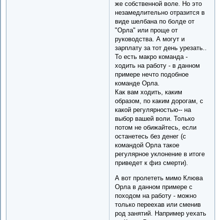
же собственной воле. Но это
незамедлительно отразится в
виде шелбана по болде от
"Орла" или проще от
руководства. А могут и
зарплату за тот день урезать..
То есть макро команда -
ходить на работу - в данном
примере нечто подобное
команде Орла.
Как вам ходить, каким
образом, по каким дорогам, с
какой регулярностью-- на
выбор вашей воли. Только
потом не обижайтесь, если
останетесь без денег (с
командой Орла такое
регулярное уклонение в итоге
приведет к физ смерти).
А вот пролететь мимо Клюва
Орла в данном примере с
походом на работу - можно
только переехав или сменив
род занятий. Например уехать