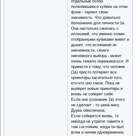
отдельные особо
полюбившиеся кубики на этом
фоне - теряют свою
значимость. Что довольно
болезненно для личности 1в.
Она настолько сжилась с
иллюзией, что именно этими
отобранными кубиками живет и
дышит, что осознание их
никчемности, своего
никчемного выбора - может
очень тяжело переживаться. И
привести к тому, что человек
(1в) просто потеряет все
ориентиры касательно того,
кто-что оно такое. Пока не
выберет новые ориентиры и
вновь не соберет себя.
Если оно (сознание 1в) этого
не сделает - то шиза магу.
Дурка обеспечена.
Если соберется вновь, то
никогда не утратит памяти о
том состоянии, когда он был
всем и ничем одновременно.