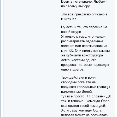
Всем в потенциале. Любым -
по своему выбору.
Это все прекрасно описано в
книгах КК.
Ну есть и те, кто пережил на
своей шкуре.
Я только к тому, что нельзя
рассматривать отдельные
явления или переживания из
книг КК. Они являются такими
же кубиками конструктора
легго, частями одного
процесса, которые переходят
одно в другое.
Твои действия и воля
свободны пока это не
нарушает глобальные границы
наложенные Волей.
тут все просто. КК словами ДХ
так и говорил - команда Орла
становится твоей командой.
Хотя саму команду Орла
человек может не осознавать