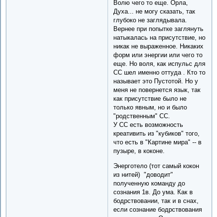
Волю чего то еще. Орла,
Духа... не могу сказать, так
глубоко не заглядывала.
Вернее при попытке заглянуть
натыкалась на присутствие, но
никак не выраженное. Никаких
форм или энергии или чего то
еще. Но воля, как испульс для
СС шел именно оттуда . Кто то
называет это Пустотой. Но у
меня не повернется язык, так
как присутствие было не
только явным, но и было
"родственным" СС.
У СС есть возможность
креативить из "кубиков" того,
что есть в "Картине мира" -- в
пузыре, в коконе.
Энерготело (тот самый кокон
из нитей) "доводит"
полученную команду до
сознания 1в. До ума. Как в
бодрствовании, так и в снах,
если сознание бодрствования