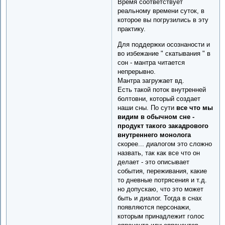
Время соответствует
реальному времени суток, в
которое вы погрузились в эту
практику.
Для поддержки осознаности и
во избежание " скатывания " в
сон - мантра читается
непрерывно.
Мантра загружает вд.
Есть такой поток внутренней
болтовни, который создает
наши сны. По сути
все что мы
видим в обычном сне -
продукт такого закадрового
внутреннего монолога
скорее... диалогом это сложно
назвать, так как все что он
делает - это описывает
события, переживания, какие
то дневные потрясения и т.д.
но допускаю, что это может
быть и диалог. Тогда в снах
появляются персонажи,
которым принадлежит голос