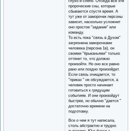
глухо и слепо. Отсюда все эти
пророческие сны, которые
сбываются спустя время. А
тут уже от заморочек персоны
зависит, насколько усложнит
оно простое "задание" или
команду.
То есть пока "связь в Духом"
загрязнена заморочками
человека (персона 1в), он
своими "брыканьями" только
оттянет то, что должно
произойти. Но оно все равно
рано или поздно произойдет.
Если связь очищается, то
"приказ " не обсуждается, а
человек просто начинает
готовиться к грядущим
событиям. И они произойдут
быстрее, но обычно "дается "
достаточно времени на
подготовку.
Все о чем я тут написала,
столь абстрактно и трудно
выразимо. Юнг бился с