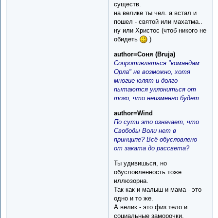
существ.
на велике ты чел. а встал и
пошел - святой или махатма..
ну или Христос (чтоб никого не
обидеть
)
author=Соня (Bruja)
Сопротивляться "командам
Орла" не возможно, хотя
многие юлят и долго
пытаются уклониться от
того, что неизменно будет...
author=Wind
По сути это означает, что
Свободы Воли нет в
принципе? Всё обусловлено
от заката до рассвета?
Ты удивишься, но
обусловленность тоже
иллюзорна.
Так как и малыш и мама - это
одно и то же.
А велик - это физ тело и
социальные заморочки.