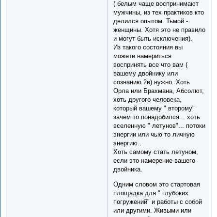
( белым чаще воспринимают
мужчины, из тех практиков кто
делился опытом. Тьмой -
женщины. Хотя это не правило
и могут быть исключения).
Из такого состояния вы
можете намериться
воспринять все что вам (
вашему двойнику или
сознанию 2в) нужно. Хоть
Орла или Брахмана, Абсолют,
хоть другого человека,
который вашему " второму"
зачем то понадобился... хоть
вселенную " летунов"... потоки
энергии или чью то личную
энергию..
Хоть самому стать летуном,
если это намерение вашего
двойника.
Одним словом это стартовая
площадка для " глубоких
погружений" и работы с собой
или другими. Живыми или