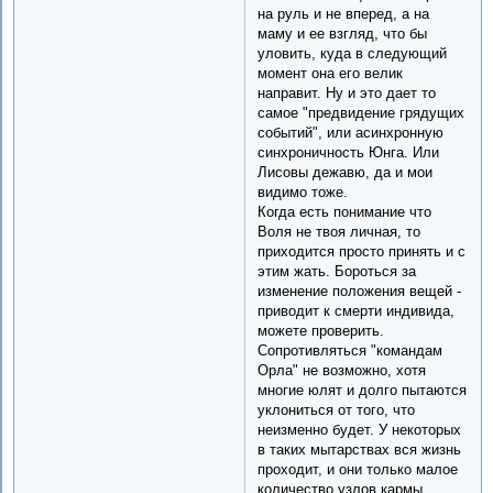
на руль и не вперед, а на
маму и ее взгляд, что бы
уловить, куда в следующий
момент она его велик
направит. Ну и это дает то
самое "предвидение грядущих
событий", или асинхронную
синхроничность Юнга. Или
Лисовы дежавю, да и мои
видимо тоже.
Когда есть понимание что
Воля не твоя личная, то
приходится просто принять и с
этим жать. Бороться за
изменение положения вещей -
приводит к смерти индивида,
можете проверить.
Сопротивляться "командам
Орла" не возможно, хотя
многие юлят и долго пытаются
уклониться от того, что
неизменно будет. У некоторых
в таких мытарствах вся жизнь
проходит, и они только малое
количество узлов кармы