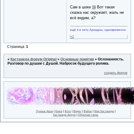
Сам в шоке ))) Вот такая
сказка нас окружает, жаль не
всё видим, а?
ещё я и нить Ариадны, одновременно
+1
Страница:
1
»
Кастанеда форум Original
»
Основные понятия
»
Осознанность.
Разговор по душам с Душой. Набросок будущего ролика.
создать форум
Лунные фазы
|
Книги
|
Фото
|
Видео
|
Файлы
|
Мир Кастанеды
|
Кастанеда форум
|
Обратная связь