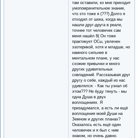
там оставили, ко мне приходит
умопомрачительное знание,
что это тоже я (???) Долго я
отходил от шока, когда мы
нашли друг-друга в реале,
точнее тот человечек сам
меня нашёл 8( Он тоже
практикует ОСы, увлечен
эзотерикой, хотя и младше, но
намного сильнее в
ментальном плане, у нас
схожие привычки и много
других удивительных
совпадений. Рассказывая друг
другу о себе, каждый из нас
удивлялся: - Как ты узнал об
этом??? Не буду тянуть - мы
одна Душа в двух
воплощениях. Я
призадумался, а есть ли ещё
воплощения моей Души на
Земном и других планах?
Оказалось есть ещё один
человечек и я был с ним
знаком, но очень давно.