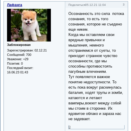
Лафанга
3
Поделиться
05.12.21 11:04
Осознанность это сила потока
сознания, то есть того
сознания, которое не съедено
еще никем.
Когда мы оставляем свои
вредные привычки и
мышления, немного
Заблокирован
отстраняемся от суеты, то
Зарегистрирован
: 02.12.21
Сообщений:
700
приходит странное чувство
Уважение:
+29
осознанности, где мы
Позитив:
0
способны противостоять
Последний визит:
пагубным влечениям.
16.06.23 01:43
Тут появляется важное
понятие недоступности. То
есть пока вокруг раскинулась
баталия, ходят трупы и зомби,
катаются и летают
вампиры,воюют между собой
мы стоим в сторонке. Их
ядовитое облако и зараза нас
не задевает.
0