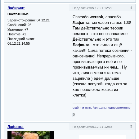
Лабиринт
4
Поделиться
05.12.21 12:29
Постоянные
Спасибо
weresk
, спасибо
Зарегистрирован
: 04.12.21
Лафанга
, согласен на все 100!
Сообщений:
25
Там действительно теории
Уважение:
+7
немного - это непознаваемое.
Позитив:
+1
Последний визит:
Действительно и это так
06.12.21 14:55
Лафанга
- это сила и ещё
какая!!! Сила потока сознания -
однозначно! Непрерывного,
пронизывающего всё и не
пронизываемым ни чем... Ну
что, лично меня эта тема
зацепила ) едем дальше
(сказал попугай, когда его за
хво поволокла кошка из
клетки)
ещё я и нить Ариадны, одновременно
0
Лафанга
5
Поделиться
05.12.21 12:46