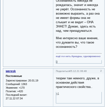
Осознанность никогда не
рождалась, значит и никогда
не умрёт. Осознанность не
возможно выразить, а раз она
не имеет формы она не
слышит и не видит – ОНА
ЗНАЕТ! Думаю, здесь есть
над, чем призадуматься.
Мне интересно ваше мнение,
что думаете вы, что такое
осознанность?
ещё я и нить Ариадны, одновременно
0
weresk
2
Поделиться
05.12.21 06:48
Постоянные
теории там немного, друже, в
Зарегистрирован
: 20.01.19
основном действия
Сообщений:
1363
практического свойства..
Уважение:
+170
Позитив:
+420
+1
Последний визит:
27.11.22 07:34