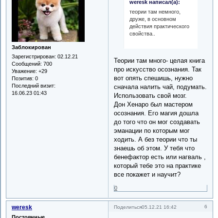
weresk написал(а):
теории там немного,
друже, в основном
действия практического
свойства..
Заблокирован
Зарегистрирован
: 02.12.21
Теории там много- целая книга
Сообщений:
700
про искусство осознания. Так
Уважение:
+29
вот опять спешишь, нужно
Позитив:
0
Последний визит:
сначала налить чай, подумать.
16.06.23 01:43
Использовать свой мозг.
Дон Хенаро был мастером
осознания. Его магия дошла
до того что он мог создавать
эманации по которым мог
ходить. А без теории что ты
знаешь об этом. У тебя что
бенефактор есть или нагваль ,
который тебе это на практике
все покажет и научит?
0
weresk
6
Поделиться
05.12.21 16:42
Постоянные