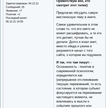
Приветствую вех, кто
Зарегистрирован
: 04.12.21
смотрит этот топик)
Сообщений:
25
Уважение:
+7
Предлагаю обсудить самую
Позитив:
+1
мистическую тему в инете.
Последний визит:
06.12.21 14:55
Самое удивительное в этом
слове то, что его никто не
может расшифровать, а те кто
это делает, лучше бы не
делали. Долго я юзал инет,
вместо обеда и ужина и
разумеется начал с того
сайта, о котором вы подумали.
И так, что там пишут:
-
Осознанность - понятие в
современной психологии;
определяется как
(непрерывное отслеживание
текущих переживаний, то есть
состояние, в котором субъект
фокусируется на переживании
настоящего момента, не
вовлекаясь в мысли о
событиях прошлого или