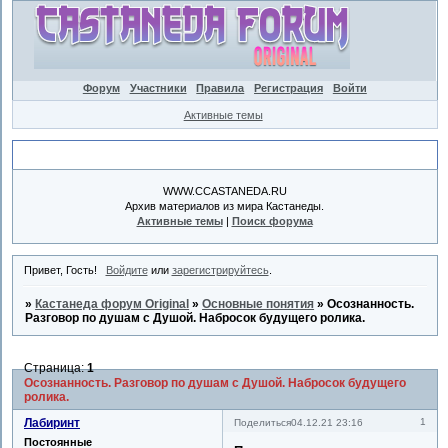
Форум
Участники
Правила
Регистрация
Войти
Активные темы
Объявление
WWW.CCASTANEDA.RU
Архив материалов из мира Кастанеды.
Активные темы
|
Поиск форума
Привет, Гость!
Войдите
или
зарегистрируйтесь
.
»
Кастанеда форум Original
»
Основные понятия
»
Осознанность.
Разговор по душам с Душой. Набросок будущего ролика.
Страница:
1
Осознанность. Разговор по душам с Душой. Набросок будущего
ролика.
Лабиринт
1
Поделиться
04.12.21 23:16
Постоянные