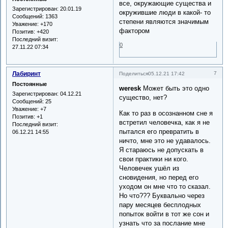
все, окружающие существа и
Зарегистрирован
: 20.01.19
окружившие люди в какой- то
Сообщений:
1363
степени являются значимым
Уважение:
+170
фактором
Позитив:
+420
Последний визит:
0
27.11.22 07:34
Лабиринт
7
Поделиться
05.12.21 17:42
Постоянные
weresk
Может быть это одно
Зарегистрирован
: 04.12.21
существо, нет?
Сообщений:
25
Уважение:
+7
Как то раз в осознанном сне я
Позитив:
+1
встретил человечка, как я не
Последний визит:
пытался его превратить в
06.12.21 14:55
ничто, мне это не удавалось.
Я стараюсь не допускать в
свои практики ни кого.
Человечек ушёл из
сновидения, но перед его
уходом он мне что то сказал.
Но что??? Буквально через
пару месяцев бесплодных
попыток войти в тот же сон и
узнать что за послание мне