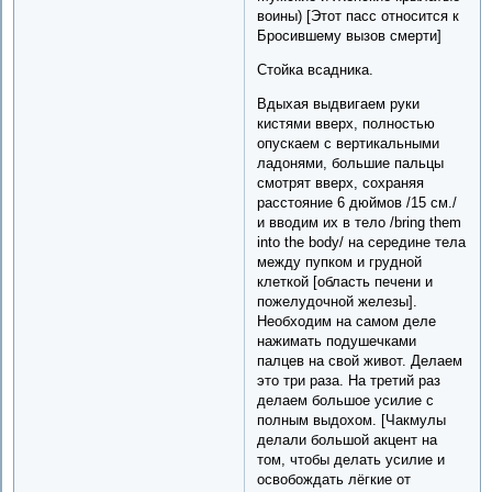
воины) [Этот пасс относится к
Бросившему вызов смерти]
Стойка всадника.
Вдыхая выдвигаем руки
кистями вверх, полностью
опускаем с вертикальными
ладонями, большие пальцы
смотрят вверх, сохраняя
расстояние 6 дюймов /15 см./
и вводим их в тело /bring them
into the body/ на середине тела
между пупком и грудной
клеткой [область печени и
пожелудочной железы].
Необходим на самом деле
нажимать подушечками
палцев на свой живот. Делаем
это три раза. На третий раз
делаем большое усилие с
полным выдохом. [Чакмулы
делали большой акцент на
том, чтобы делать усилие и
освобождать лёгкие от