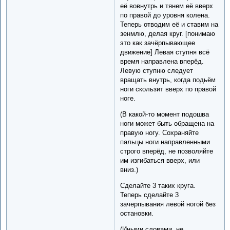
её вовнутрь и тянем её вверх
по правой до уровня колена.
Теперь отводим её и ставим на
зенмлю, делая круг. [понимаю
это как зачёрпывающее
движение] Левая ступня всё
время направлена вперёд.
Левую ступню следует
вращать внутрь, когда подьём
ноги скользит вверх по правой
ноге.
(В какой-то момент подошва
ноги может быть обращена на
правую ногу. Сохраняйте
пальцы ноги направленными
строго вперёд, не позволяйте
им изгибаться вверх, или
вниз.)
Сделайте 3 таких круга.
Теперь сделайте 3
зачерпывания левой ногой без
остановки.
(Иными словами, не