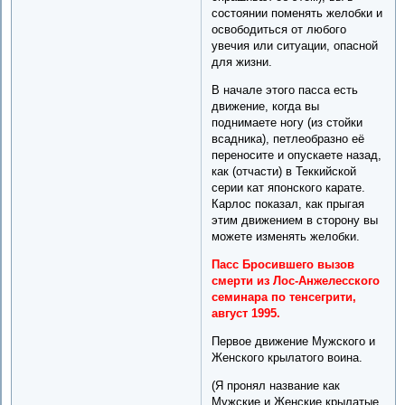
состоянии поменять желобки и
освободиться от любого
увечия или ситуации, опасной
для жизни.
В начале этого пасса есть
движение, когда вы
поднимаете ногу (из стойки
всадника), петлеобразно её
переносите и опускаете назад,
как (отчасти) в Теккийской
серии кат японского карате.
Карлос показал, как прыгая
этим движением в сторону вы
можете изменять желобки.
Пасс Бросившего вызов
смерти из Лос-Анжелесского
семинара по тенсегрити,
август 1995.
Первое движение Мужского и
Женского крылатого воина.
(Я пронял название как
Мужские и Женские крылатые