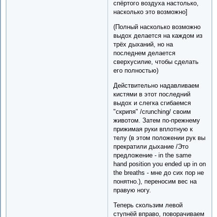
спёртого воздуха настолько,
насколько это возможно]
(Полный насколько возможно
выдох делается на каждом из
трёх дыханий, но на
последнем делается
сверхусилие, чтобы сделать
его полностью)
Действительно надавливаем
кистями в этот последний
выдох и слегка сгибаемся
"скрипя" /crunching/ своим
животом. Затем по-прежнему
прижимая руки вплотную к
телу (в этом положении рук вы
прекратили дыхание /Это
предложение - in the same
hand position you ended up in on
the breaths - мне до сих пор не
понятно.), переносим вес на
правую ногу.
Теперь скользим левой
ступнёй вправо, поворачиваем