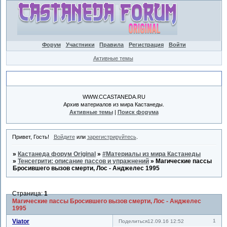
Форум
Участники
Правила
Регистрация
Войти
Активные темы
Объявление
WWW.CCASTANEDA.RU
Архив материалов из мира Кастанеды.
Активные темы
|
Поиск форума
Привет, Гость!
Войдите
или
зарегистрируйтесь
.
»
Кастанеда форум Original
»
#Материалы из мира Кастанеды
»
Тенсегрити: описание пассов и упражнений
»
Магические пассы
Бросившего вызов смерти, Лос - Анджелес 1995
Страница:
1
Магические пассы Бросившего вызов смерти, Лос - Анджелес
1995
Viator
1
Поделиться
12.09.16 12:52