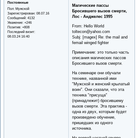
Постоянные
Магические пассы
Пол:
Мужской
Бросившего вызов смерти,
Зарегистрирован
: 08.07.16
Лос - Анджелес 1995
Сообщений:
4132
Уважение:
+246
From: Hello World
Позитив:
+808
toltecon@yahoo.com
Последний визит:
08.03.24 16:40
Subj: [magex] Re: the mail and
femail winged fighter
Примечание: это только часть
описания магических пассов
Бросившего вызов смерти.
На семинаре они обучали
технике, названной ими
"Мужской и женский крылатый
воин". Они сказали, что эта
техника "присуща"
(принадлежит) бросившему
вызов смерти. Эта практика -
одна из двух, которым будет
произведено обучение,
пришедших из одного
источника.
На первой частной группе