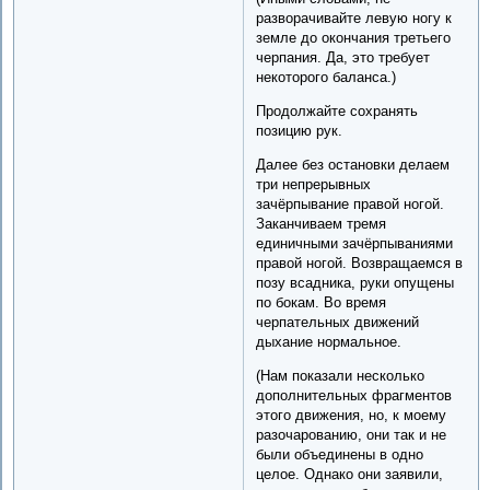
разворачивайте левую ногу к
земле до окончания третьего
черпания. Да, это требует
некоторого баланса.)
Продолжайте сохранять
позицию рук.
Далее без остановки делаем
три непрерывных
зачёрпывание правой ногой.
Заканчиваем тремя
единичными зачёрпываниями
правой ногой. Возвращаемся в
позу всадника, руки опущены
по бокам. Во время
черпательных движений
дыхание нормальное.
(Нам показали несколько
дополнительных фрагментов
этого движения, но, к моему
разочарованию, они так и не
были объединены в одно
целое. Однако они заявили,