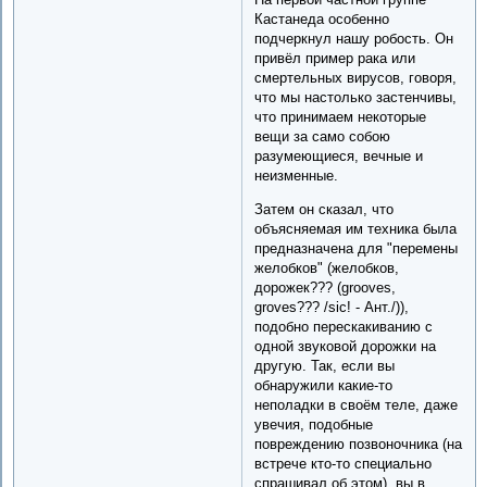
Кастанеда особенно
подчеркнул нашу робость. Он
привёл пример рака или
смертельных вирусов, говоря,
что мы настолько застенчивы,
что принимаем некоторые
вещи за само собою
разумеющиеся, вечные и
неизменные.
Затем он сказал, что
объясняемая им техника была
предназначена для "перемены
желобков" (желобков,
дорожек??? (grooves,
groves??? /sic! - Ант./)),
подобно перескакиванию с
одной звуковой дорожки на
другую. Так, если вы
обнаружили какие-то
неполадки в своём теле, даже
увечия, подобные
повреждению позвоночника (на
встрече кто-то специально
спрашивал об этом), вы в