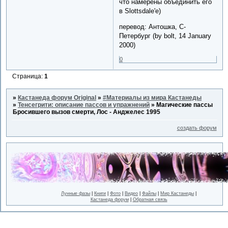
что намерены объединить его
в Slottsdale'e)
перевод: Антошка, С-
Петербург (by bolt, 14 January
2000)
0
Страница:
1
»
Кастанеда форум Original
»
#Материалы из мира Кастанеды
»
Тенсегрити: описание пассов и упражнений
»
Магические пассы
Бросившего вызов смерти, Лос - Анджелес 1995
создать форум
Лунные фазы
|
Книги
|
Фото
|
Видео
|
Файлы
|
Мир Кастанеды
|
Кастанеда форум
|
Обратная связь