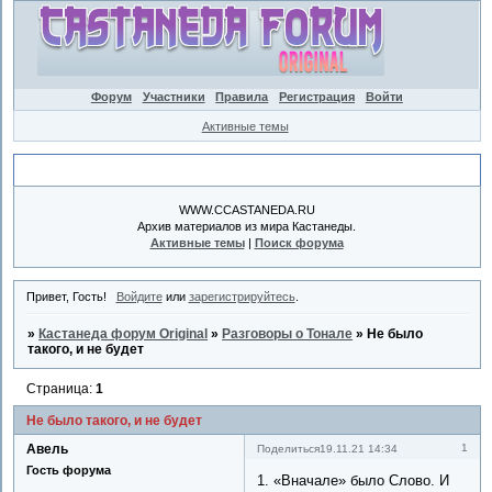
Форум
Участники
Правила
Регистрация
Войти
Активные темы
Объявление
WWW.CCASTANEDA.RU
Архив материалов из мира Кастанеды.
Активные темы
|
Поиск форума
Привет, Гость!
Войдите
или
зарегистрируйтесь
.
»
Кастанеда форум Original
»
Разговоры о Тонале
»
Не было
такого, и не будет
Страница:
1
Не было такого, и не будет
Авель
1
Поделиться
19.11.21 14:34
Гость форума
1. «Вначале» было Слово. И