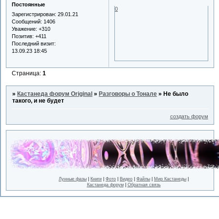
Постоянные
0
Зарегистрирован
: 29.01.21
Сообщений:
1406
Уважение:
+310
Позитив:
+411
Последний визит:
13.09.23 18:45
Страница:
1
»
Кастанеда форум Original
»
Разговоры о Тонале
»
Не было
такого, и не будет
создать форум
Лунные фазы
|
Книги
|
Фото
|
Видео
|
Файлы
|
Мир Кастанеды
|
Кастанеда форум
|
Обратная связь