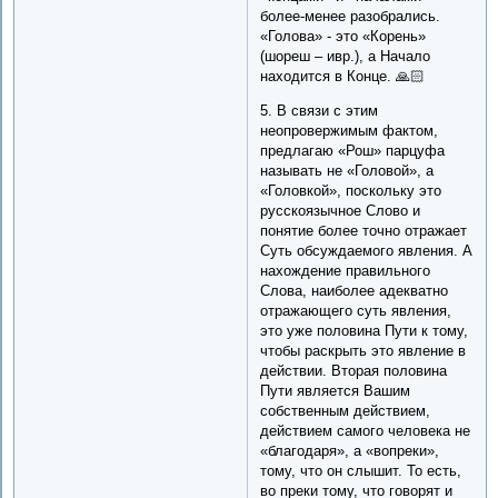
более-менее разобрались.
«Голова» - это «Корень»
(шореш – ивр.), а Начало
находится в Конце. 🙏🏻
5. В связи с этим
неопровержимым фактом,
предлагаю «Рош» парцуфа
называть не «Головой», а
«Головкой», поскольку это
русскоязычное Слово и
понятие более точно отражает
Суть обсуждаемого явления. А
нахождение правильного
Слова, наиболее адекватно
отражающего суть явления,
это уже половина Пути к тому,
чтобы раскрыть это явление в
действии. Вторая половина
Пути является Вашим
собственным действием,
действием самого человека не
«благодаря», а «вопреки»,
тому, что он слышит. То есть,
во преки тому, что говорят и