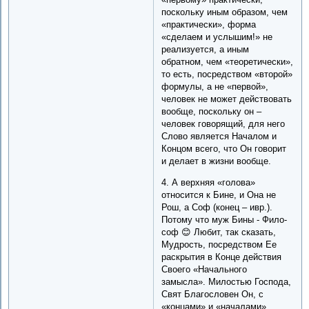
поскольку иным образом, чем
«практически», форма
«сделаем и услышим!» не
реализуется, а иным
обратном, чем «теоретически»,
то есть, посредством «второй»
формулы, а не «первой»,
человек не может действовать
вообще, поскольку он –
человек говорящий, для него
Слово является Началом и
Концом всего, что Он говорит
и делает в жизни вообще.
4. А верхняя «голова»
относится к Бине, и Она не
Рош, а Соф (конец – ивр.).
Потому что муж Бины - Фило-
соф 😊 Любит, так сказать,
Мудрость, посредством Ее
раскрытия в Конце действия
Своего «Начального
замысла». Милостью Господа,
Свят Благословен Он, с
«концами» и «началами»