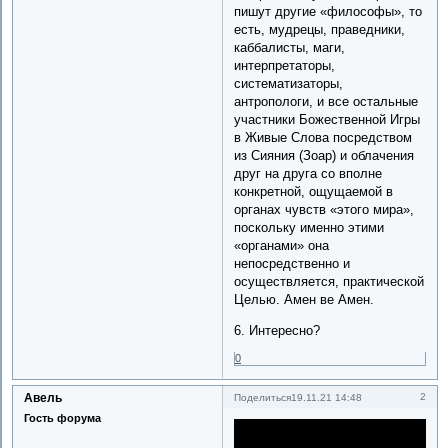
пишут другие «философы», то
есть, мудрецы, праведники,
каббалисты, маги,
интерпретаторы,
систематизаторы,
антропологи, и все остальные
участники Божественной Игры
в Живые Слова посредством
из Сияния (Зоар) и облачения
друг на друга со вполне
конкретной, ощущаемой в
органах чувств «этого мира»,
поскольку именно этими
«органами» она
непосредственно и
осуществляется, практической
Целью. Амен ве Амен.
6. Интересно?
0
Авель
2
Поделиться
19.11.21 14:48
Гость форума