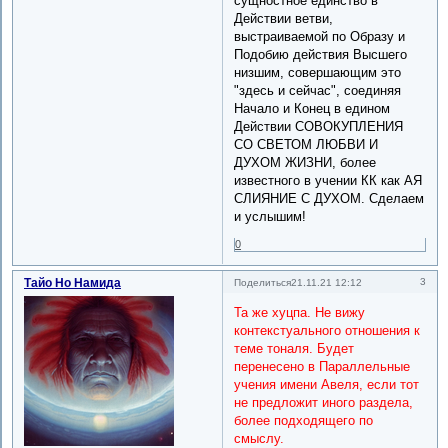
сущностное единство в
Действии ветви,
выстраиваемой по Образу и
Подобию действия Высшего
низшим, совершающим это
"здесь и сейчас", соединяя
Начало и Конец в едином
Действии СОВОКУПЛЕНИЯ
СО СВЕТОМ ЛЮБВИ И
ДУХОМ ЖИЗНИ, более
известного в учении КК как АЯ
СЛИЯНИЕ С ДУХОМ. Сделаем
и услышим!
0
Тайо Но Намида
3
Поделиться
21.11.21 12:12
Та же хуцпа. Не вижу
контекстуального отношения к
теме тоналя. Будет
перенесено в Параллельные
учения имени Авеля, если тот
не предложит иного раздела,
более подходящего по
смыслу.