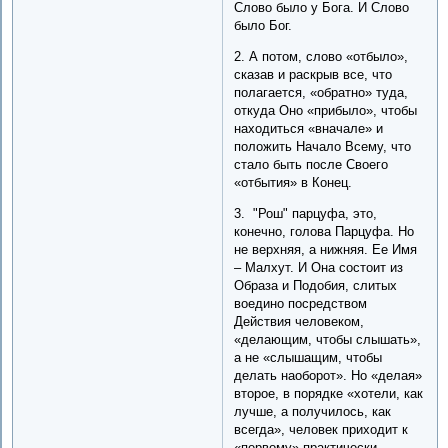
Слово было у Бога. И Слово
было Бог.
2. А потом, слово «отбыло»,
сказав и раскрыв все, что
полагается, «обратно» туда,
откуда Оно «прибыло», чтобы
находиться «вначале» и
положить Начало Всему, что
стало быть после Своего
«отбытия» в Конец.
3. "Рош" парцуфа, это,
конечно, голова Парцуфа. Но
не верхняя, а нижняя. Ее Имя
– Малхут. И Она состоит из
Образа и Подобия, слитых
воедино посредством
Действия человеком,
«делающим, чтобы слышать»,
а не «слышащим, чтобы
делать наоборот». Но «делая»
второе, в порядке «хотели, как
лучше, а получилось, как
всегда», человек приходит к
«первому» практически,