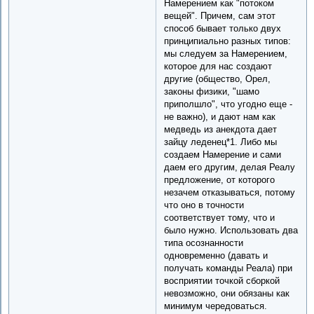
Намерением как "потоком
вещей". Причем, сам этот
способ бывает только двух
принципиально разных типов:
мы следуем за Намерением,
которое для нас создают
другие (общество, Орел,
законы физики, "шамо
приполшло", что угодно еще -
не важно), и дают нам как
медведь из анекдота дает
зайцу леденец*1. Либо мы
создаем Намерение и сами
даем его другим, делая Реалу
предложение, от которого
незачем отказываться, потому
что оно в точности
соответствует тому, что и
было нужно. Использовать два
типа осознанности
одновременно (давать и
получать команды Реала) при
восприятии точкой сборкой
невозможно, они обязаны как
минимум чередоваться.