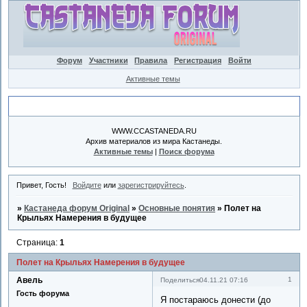
Форум
Участники
Правила
Регистрация
Войти
Активные темы
Объявление
WWW.CCASTANEDA.RU
Архив материалов из мира Кастанеды.
Активные темы
|
Поиск форума
Привет, Гость!
Войдите
или
зарегистрируйтесь
.
»
Кастанеда форум Original
»
Основные понятия
»
Полет на
Крыльях Намерения в будущее
Страница:
1
Полет на Крыльях Намерения в будущее
Авель
1
Поделиться
04.11.21 07:16
Гость форума
Я постараюсь донести (до