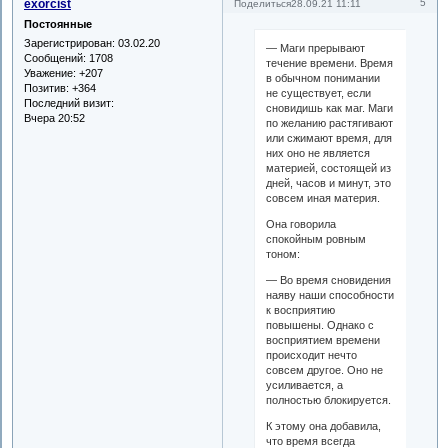
exorcist
5
Поделиться
28.09.21 11:11
Постоянные
Зарегистрирован
: 03.02.20
— Маги прерывают
Сообщений:
1708
течение времени. Время
Уважение:
+207
в обычном понимании
Позитив:
+364
не существует, если
Последний визит:
сновидишь как маг. Маги
Вчера 20:52
по желанию растягивают
или сжимают время, для
них оно не является
материей, состоящей из
дней, часов и минут, это
совсем иная материя.
Она говорила
спокойным ровным
тоном:
— Во время сновидения
наяву наши способности
к восприятию
повышены. Однако с
восприятием времени
происходит нечто
совсем другое. Оно не
усиливается, а
полностью блокируется.
К этому она добавила,
что время всегда