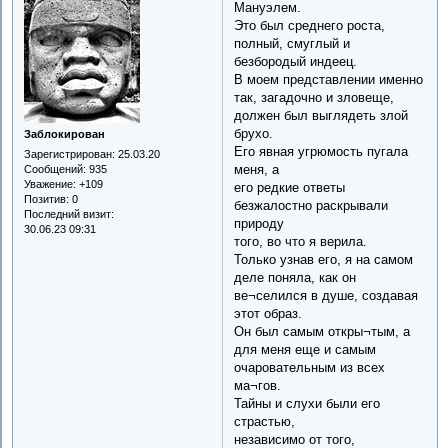
Мануэлем.
Это был среднего роста,
полный, смуглый и
безбородый индеец.
В моем представлении именно
так, загадочно и зловеще,
должен был выглядеть злой
брухо.
Заблокирован
Его явная угрюмость пугала
Зарегистрирован
: 25.03.20
меня, а
Сообщений:
935
Уважение:
+109
его редкие ответы
Позитив:
0
безжалостно раскрывали
Последний визит:
природу
30.06.23 09:31
того, во что я верила.
Только узнав его, я на самом
деле поняла, как он
ве¬селился в душе, создавая
этот образ.
Он был самым откры¬тым, а
для меня еще и самым
очаровательным из всех
ма¬гов.
Тайны и слухи были его
страстью,
независимо от того,