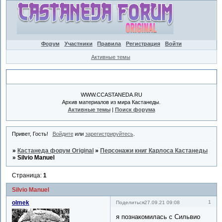
Форум
Участники
Правила
Регистрация
Войти
Активные темы
Объявление
WWW.CCASTANEDA.RU
Архив материалов из мира Кастанеды.
Активные темы
|
Поиск форума
Привет, Гость!
Войдите
или
зарегистрируйтесь
.
»
Кастанеда форум Original
»
Персонажи книг Карлоса Кастанеды
»
Silvio Manuel
Страница:
1
Silvio Manuel
olmek
1
Поделиться
27.09.21 09:08
я познакомилась с Сильвио