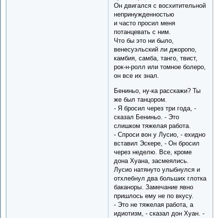
Он двигался с восхитительной
непринужденностью
и часто просил меня
потанцевать с ним.
Что бы это ни было,
венесуэльский ли джоропо,
камбия, самба, танго, твист,
рок-н-ролл или томное болеро,
он все их знал.
Бениньо, ну-ка расскажи? Ты
же был танцором.
- Я бросил через три года, -
сказал Бениньо. - Это
слишком тяжелая работа.
- Спроси вон у Лусио, - ехидно
вставил Эскере, - Он бросил
через неделю. Все, кроме
дона Хуана, засмеялись.
Лусио натянуто улыбнулся и
отхлебнул два больших глотка
баканоры. Замечание явно
пришлось ему не по вкусу.
- Это не тяжелая работа, а
идиотизм, - сказал дон Хуан. -