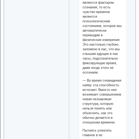
является фактором
сознания, то есть
чувство времени
является
психологическим
состоянием, которое мы
автоматически
переводим в
физические измерения.
Это настолько глубоко
заложено в нас, что мы
слышим идущие в нас
часы, подсознательно
фиксирующие время,
даже когда этого не
осознаем.
— Во время сновидения
наяву эта способность
исчезает. Вместо нее
возникает совершением
новая незнакомая
структура, которую
нельзя понять или
объяснить, как это
обычно делается в
отношении времени.
Пытаясь ухватить
главное в ее