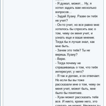
- Я думал, может… Ну, я
хотел задать вам несколько
вопросов…
- Задай Хуану. Разве он тебя
не учит?
- Он-то учит, но все равно мне
хотелось бы спросить вас о
том, чему он меня учит, и
узнать еще и ваше мнение.
Тогда бы я лучше знал, как
мне быть.
- Зачем это тебе? Ты не
веришь Хуану?
- Верю.
- Тогда почему не
спрашиваешь о том, что тебя
интересует, у него?
- Я так и делаю, и он отвечает.
Но если бы вы тоже
рассказали мне о том, чему он
меня учит, может быть, мне
было бы понятнее.
- Хуан может рассказать тебе
все. И никто, кроме него, это
сделать не может. Неужели ты