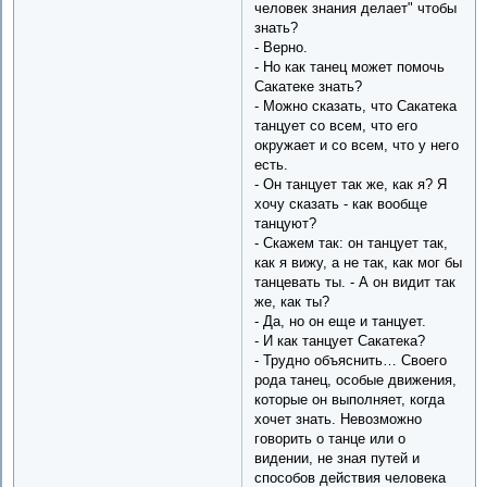
человек знания делает" чтобы
знать?
- Верно.
- Но как танец может помочь
Сакатеке знать?
- Можно сказать, что Сакатека
танцует со всем, что его
окружает и со всем, что у него
есть.
- Он танцует так же, как я? Я
хочу сказать - как вообще
танцуют?
- Скажем так: он танцует так,
как я вижу, а не так, как мог бы
танцевать ты. - А он видит так
же, как ты?
- Да, но он еще и танцует.
- И как танцует Сакатека?
- Трудно объяснить… Своего
рода танец, особые движения,
которые он выполняет, когда
хочет знать. Невозможно
говорить о танце или о
видении, не зная путей и
способов действия человека