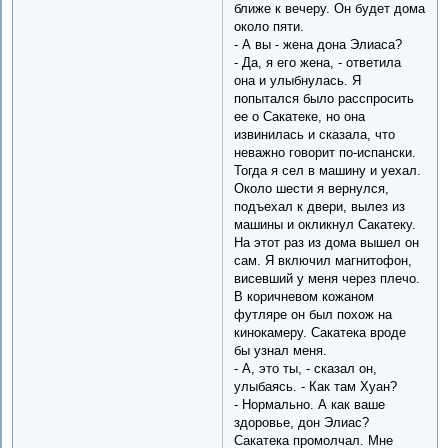
ближе к вечеру. Он будет дома
около пяти.
- А вы - жена дона Элиаса?
- Да, я его жена, - ответила
она и улыбнулась. Я
попытался было расспросить
ее о Сакатеке, но она
извинилась и сказала, что
неважно говорит по-испански.
Тогда я сел в машину и уехал.
Около шести я вернулся,
подъехал к двери, вылез из
машины и окликнул Сакатеку.
На этот раз из дома вышел он
сам. Я включил магнитофон,
висевший у меня через плечо.
В коричневом кожаном
футляре он был похож на
кинокамеру. Сакатека вроде
бы узнал меня.
- А, это ты, - сказал он,
улыбаясь. - Как там Хуан?
- Нормально. А как ваше
здоровье, дон Элиас?
Сакатека промолчал. Мне