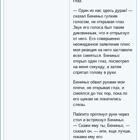
глаз.
— Один из нас здесь дурак! —
сказал Бениньо гулким
голосом, не открывая глаз.
Звук его голоса был таким
диковинным, что я отпрыгнул
от него. Его совершенно
неожиданное заявление плюс
моя реакция на него заставили
всех смеяться. Бениньо
открыл один глаз, посмотрел
на меня секунду, а затем
спрятал голову в руки.
Бениньо обвил руками мои
плечи, не открывая глаз, и
смеялся до тех пор, пока по
его щекам не покатились
слезы.
Паблито протянул руки через
стол и встряхнул Бениньо.
— Скажи ему ты, Бениньо, —
сказал он. — или, еще лучше,
покажи ему его.