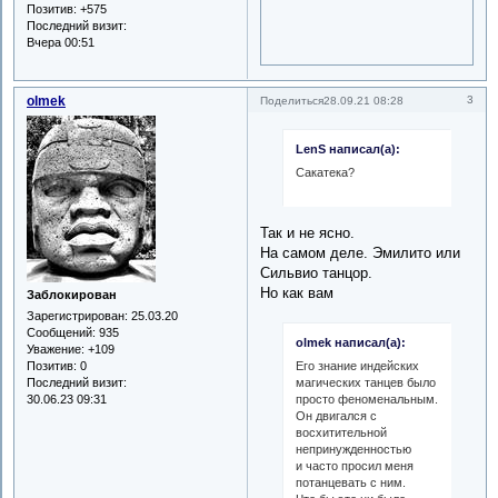
Позитив:
+575
Последний визит:
Вчера 00:51
olmek
3
Поделиться
28.09.21 08:28
LenS написал(а):
Сакатека?
Так и не ясно.
На самом деле. Эмилито или
Сильвио танцор.
Но как вам
Заблокирован
Зарегистрирован
: 25.03.20
Сообщений:
935
olmek написал(а):
Уважение:
+109
Его знание индейских
Позитив:
0
магических танцев было
Последний визит:
просто феноменальным.
30.06.23 09:31
Он двигался с
восхитительной
непринужденностью
и часто просил меня
потанцевать с ним.