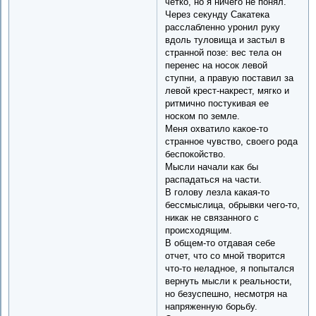
четко, но я ничего не понял.
Через секунду Сакатека
расслабленно уронил руку
вдоль туловища и застыл в
странной позе: вес тела он
перенес на носок левой
ступни, а правую поставил за
левой крест-накрест, мягко и
ритмично постукивая ее
носком по земле.
Меня охватило какое-то
странное чувство, своего рода
беспокойство.
Мысли начали как бы
распадаться на части.
В голову лезла какая-то
бессмыслица, обрывки чего-то,
никак не связанного с
происходящим.
В общем-то отдавая себе
отчет, что со мной творится
что-то неладное, я попытался
вернуть мысли к реальности,
но безуспешно, несмотря на
напряженную борьбу.