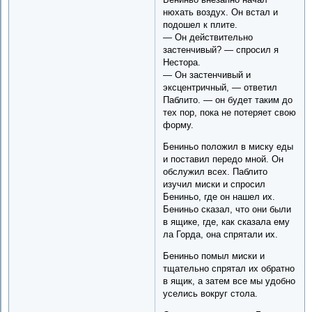
нюхать воздух. Он встал и
подошел к плите.
— Он действительно
застенчивый? — спросил я
Нестора.
— Он застенчивый и
эксцентричный, — ответил
Паблито. — он будет таким до
тех пор, пока не потеряет свою
форму.
Бениньо положил в миску еды
и поставил передо мной. Он
обслужил всех. Паблито
изучил миски и спросил
Бениньо, где он нашел их.
Бениньо сказал, что они были
в ящике, где, как сказала ему
ла Горда, она спрятали их.
Бениньо помыл миски и
тщательно спрятал их обратно
в ящик, а затем все мы удобно
уселись вокруг стола.