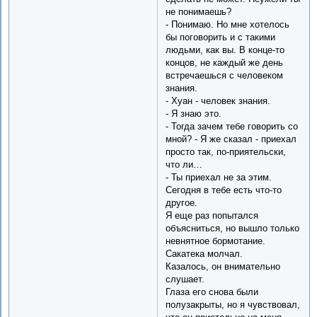
не понимаешь?
- Понимаю. Но мне хотелось
бы поговорить и с такими
людьми, как вы. В конце-то
концов, не каждый же день
встречаешься с человеком
знания.
- Хуан - человек знания.
- Я знаю это.
- Тогда зачем тебе говорить со
мной? - Я же сказал - приехал
просто так, по-приятельски,
что ли…
- Ты приехал не за этим.
Сегодня в тебе есть что-то
другое.
Я еще раз попытался
объясниться, но вышло только
невнятное бормотание.
Сакатека молчал.
Казалось, он внимательно
слушает.
Глаза его снова были
полузакрыты, но я чувствовал,