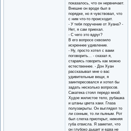
показалось, что он нервничает.
Внешне он вроде был в
порядке, но я чувствовал, что
с ним что-то происходит.
- У тебя поручение от Хуана? -
Нет, я сам приехал.
- С чего это вдруг?
В его вопросе сквозило
искреннее удивление.
- Ну, просто хотел с вами
поговорить… - сказал я,
стараясь говорить как можно
естественнее. - Дон Хуан
рассказывал мне о вас
удивительные вещи, я
заинтересовался и хотел бы
задать несколько вопросов.
Сакатека стоял передо мной.
Худое жилистое тело, рубашка
и штаны цвета хаки. Глаза
полузакрыты. Он выглядел то
ли сонным, то ли пьяным. Рот
был слегка приоткрыт, нижняя
губа отвисла. Я заметил, что
он глубоко дышит и едва не