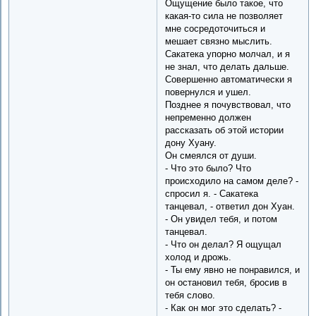
Ощущение было такое, что
какая-то сила не позволяет
мне сосредоточиться и
мешает связно мыслить.
Сакатека упорно молчал, и я
не знал, что делать дальше.
Совершенно автоматически я
повернулся и ушел.
Позднее я почувствовал, что
непременно должен
рассказать об этой истории
дону Хуану.
Он смеялся от души.
- Что это было? Что
происходило на самом деле? -
спросил я. - Сакатека
танцевал, - ответил дон Хуан.
- Он увидел тебя, и потом
танцевал.
- Что он делал? Я ощущал
холод и дрожь.
- Ты ему явно не понравился, и
он остановил тебя, бросив в
тебя слово.
- Как он мог это сделать? -