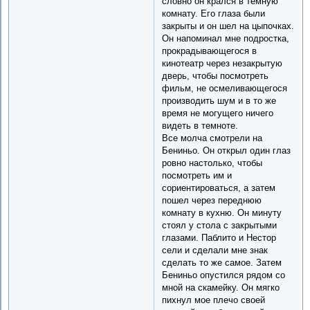
словно он крался в темную
комнату. Его глаза были
закрыты и он шел на цыпочках.
Он напоминал мне подростка,
прокрадывающегося в
кинотеатр через незакрытую
дверь, чтобы посмотреть
фильм, не осмеливающегося
производить шум и в то же
время не могущего ничего
видеть в темноте.
Все молча смотрели на
Бениньо. Он открыл один глаз
ровно настолько, чтобы
посмотреть им и
сориентироваться, а затем
пошел через переднюю
комнату в кухню. Он минуту
стоял у стола с закрытыми
глазами. Паблито и Нестор
сели и сделали мне знак
сделать то же самое. Затем
Бениньо опустился рядом со
мной на скамейку. Он мягко
пихнул мое плечо своей