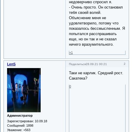
недоверчиво спросил я.
- Очень просто. Он остановил
тебя своей волей.
Объяснение меня не
удовлетворило, потому что
показалось бессмысленным. Я
попытался расспрашивать
еще, но он так и не сказал
ничего вразумительного.
+1
LenS
2
Поделиться
28.09.21 00:21
Таки не карлик. Средний рост.
Сакатека?
0
Администратор
Зарегистрирован
: 10.09.18
Сообщений:
1898
Уважение:
+563