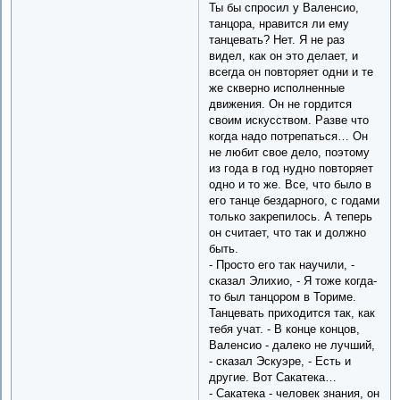
Ты бы спросил у Валенсио,
танцора, нравится ли ему
танцевать? Нет. Я не раз
видел, как он это делает, и
всегда он повторяет одни и те
же скверно исполненные
движения. Он не гордится
своим искусством. Разве что
когда надо потрепаться… Он
не любит свое дело, поэтому
из года в год нудно повторяет
одно и то же. Все, что было в
его танце бездарного, с годами
только закрепилось. А теперь
он считает, что так и должно
быть.
- Просто его так научили, -
сказал Элихио, - Я тоже когда-
то был танцором в Ториме.
Танцевать приходится так, как
тебя учат. - В конце концов,
Валенсио - далеко не лучший,
- сказал Эскуэре, - Есть и
другие. Вот Сакатека…
- Сакатека - человек знания, он