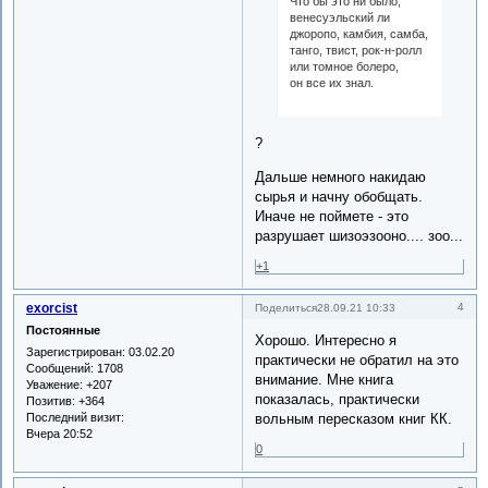
Что бы это ни было,
венесуэльский ли
джоропо, камбия, самба,
танго, твист, рок-н-ролл
или томное болеро,
он все их знал.
?
Дальше немного накидаю
сырья и начну обобщать.
Иначе не поймете - это
разрушает шизоэзооно.... зоо...
+1
exorcist
4
Поделиться
28.09.21 10:33
Постоянные
Хорошо. Интересно я
Зарегистрирован
: 03.02.20
практически не обратил на это
Сообщений:
1708
внимание. Мне книга
Уважение:
+207
показалась, практически
Позитив:
+364
Последний визит:
вольным пересказом книг КК.
Вчера 20:52
0