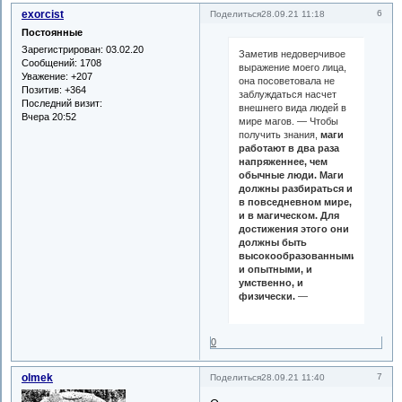
exorcist
6
Поделиться
28.09.21 11:18
Постоянные
Зарегистрирован
: 03.02.20
Заметив недоверчивое
Сообщений:
1708
выражение моего лица,
Уважение:
+207
она посоветовала не
Позитив:
+364
заблуждаться насчет
Последний визит:
внешнего вида людей в
Вчера 20:52
мире магов. — Чтобы
получить знания,
маги
работают в два раза
напряженнее, чем
обычные люди.
Маги
должны разбираться и
в повседневном мире,
и в магическом. Для
достижения этого они
должны быть
высокообразованными
и опытными, и
умственно, и
физически.
—
0
olmek
7
Поделиться
28.09.21 11:40