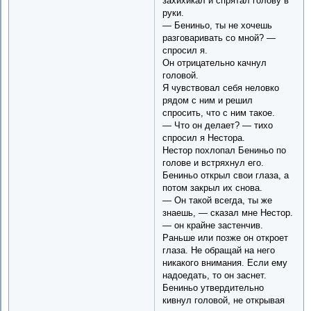
захихикал и спрятал голову в
руки.
— Бениньо, ты не хочешь
разговаривать со мной? —
спросил я.
Он отрицательно качнул
головой.
Я чувствовал себя неловко
рядом с ним и решил
спросить, что с ним такое.
— Что он делает? — тихо
спросил я Нестора.
Нестор похлопал Бениньо по
голове и встряхнул его.
Бениньо открыл свои глаза, а
потом закрыл их снова.
— Он такой всегда, ты же
знаешь, — сказал мне Нестор.
— он крайне застенчив.
Раньше или позже он откроет
глаза. Не обращай на него
никакого внимания. Если ему
надоедать, то он заснет.
Бениньо утвердительно
кивнул головой, не открывая