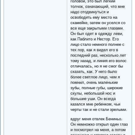
головой, это был легкий
толчок, означающий, что мне
надо отодвинуться и
освободить ему место на
скамейке, затем он уселся со
все еще закрытыми глазами.
Он был одет в одежду леви,
как Паблито и Нестор. Его
лицо стало немного полнее с
тех пор, как я видел его в
последний раз, несколько лет
тому назад, и линия его волос
отличалась, но я не смог бы
сказать, как. У него было
более светлое лицо, чем я
помнил, очень маленькие
зубы, полные губы, широкие
скулы, небольшой нос и
большие уши. Он всегда
казался мне ребенком, чьи
черты так и не стали зрелыми.
вдруг меня отвлек Бениньо.
Он немножко открыл один глаз
и посмотрел на меня, а потом