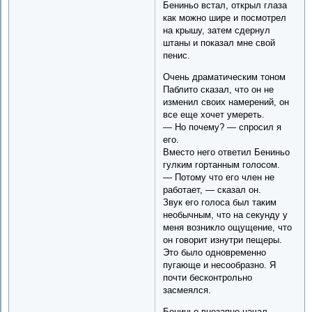
Бениньо встал, открыл глаза
как можно шире и посмотрел
на крышу, затем сдернул
штаны и показал мне свой
пенис.
Очень драматическим тоном
Паблито сказал, что он не
изменил своих намерений, он
все еще хочет умереть.
— Но почему? — спросил я
его.
Вместо него ответил Бениньо
гулким гортанным голосом.
— Потому что его член не
работает, — сказал он.
Звук его голоса был таким
необычным, что на секунду у
меня возникло ощущение, что
он говорит изнутри пещеры.
Это было одновременно
пугающе и несообразно. Я
почти бесконтрольно
засмеялся.
Бениньо внезапно начал