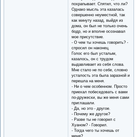
похрапывает. Спятил, что ли?
Однако мысль эта казалась
совершенно неуместной, так
как минуту назад, выйдя из
дома, он был не только очень
бодр, но и вполне осознавал
мое присутствие.
- О чем ты хочешь говорить? -
спросил он наконец.
Голос его был усталым,
казалось, он с трудом
выдавливает из себя слова.
Мне стало не по себе, словно
усталость эта была заразной и
перешла на меня.
- Ни о чем особенном. Просто
приехал побеседовать с вами
по-дружески, вы же меня сами
приглашали.
- Да, но это - другое.
- Почему же другое?
- Разве ты не говорил с
Хуаном? - Говорил.
- Тогда чего ты хочешь от
меня?