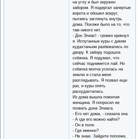
на углу и был окружен
забором. Я подергал запертые
ворота и обошел вокруг,
пытаясь заглянуть внутрь
дома. Похоже было на то, что
там никого нет.
- Дон Элиас! - громко крикнул
я. Испуганные куры с диким
кудахтаньем разбежались по
двору. К забору подошла
собачка. Я подумал, что
сейчас поднимется лай. Но
собачка молча уселась на
землю и стала меня
разглядывать. Я позвал еще
раз, и куры опять
раскудахтались.
Из дома вышла пожилая
женщина. Я попросил ее
позвать дона Элиаса.
- Его нет дома, - сказала она.
- А где его можно найти?
- Он в поле.
- Где именно?
- Не знаю. Зайдите попозже,