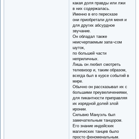
какая доля правды или лжи
в них содержалась.
Именно в его пересказе
они приобретали для меня и
для других абсурдное
звучание.
Он обладал также
неисчерпаемым запа¬сом
шуток,
по большей части
неприличных.
Лишь он любил смотреть
телевизор и, таким образом,
всегда был в курсе событий в
мире.
Обычно он рассказывал их с
большими преувеличениями,
для пикантности приправляя
их изрядной долей злой
иронии.
Сильвио Мануэль был
замечательным танцором.
Его знание индейских
магических танцев было
просто феноменальным.