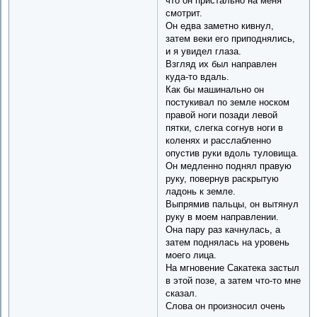
что он пристально на меня
смотрит.
Он едва заметно кивнул,
затем веки его приподнялись,
и я увидел глаза.
Взгляд их был направлен
куда-то вдаль.
Как бы машинально он
постукивал по земле носком
правой ноги позади левой
пятки, слегка согнув ноги в
коленях и расслабленно
опустив руки вдоль туловища.
Он медленно поднял правую
руку, повернув раскрытую
ладонь к земле.
Выпрямив пальцы, он вытянул
руку в моем направлении.
Она пару раз качнулась, а
затем поднялась на уровень
моего лица.
На мгновение Сакатека застыл
в этой позе, а затем что-то мне
сказал.
Слова он произносил очень