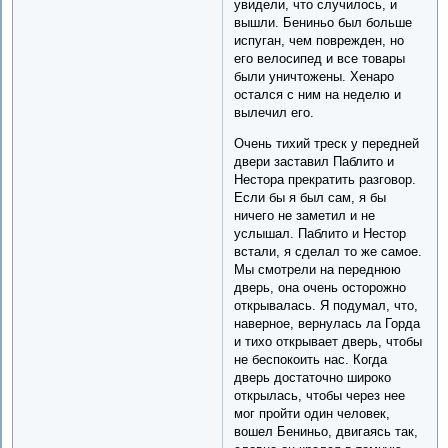
увидели, что случилось, и
вышли. Бениньо был больше
испуган, чем поврежден, но
его велосипед и все товары
были уничтожены. Хенаро
остался с ним на неделю и
вылечил его.
Очень тихий треск у передней
двери заставил Паблито и
Нестора прекратить разговор.
Если бы я был сам, я бы
ничего не заметил и не
услышал. Паблито и Нестор
встали, я сделал то же самое.
Мы смотрели на переднюю
дверь, она очень осторожно
открывалась. Я подумал, что,
наверное, вернулась ла Горда
и тихо открывает дверь, чтобы
не беспокоить нас. Когда
дверь достаточно широко
открылась, чтобы через нее
мог пройти один человек,
вошел Бениньо, двигаясь так,