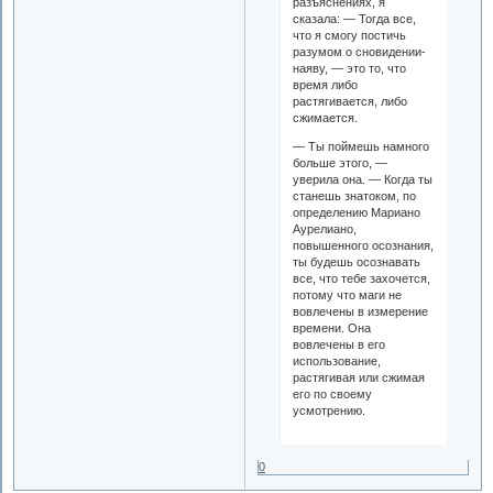
разъяснениях, я
сказала: — Тогда все,
что я смогу постичь
разумом о сновидении-
наяву, — это то, что
время либо
растягивается, либо
сжимается.
— Ты поймешь намного
больше этого, —
уверила она. — Когда ты
станешь знатоком, по
определению Мариано
Аурелиано,
повышенного осознания,
ты будешь осознавать
все, что тебе захочется,
потому что маги не
вовлечены в измерение
времени. Она
вовлечены в его
использование,
растягивая или сжимая
его по своему
усмотрению.
0