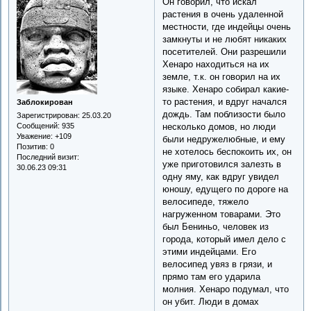
Он говорил, что искал
растения в очень удаленной
местности, где индейцы очень
замкнуты и не любят никаких
посетителей. Они разрешили
Хенаро находиться на их
земле, т.к. он говорил на их
языке. Хенаро собирал какие-
то растения, и вдруг начался
Заблокирован
дождь. Там поблизости было
Зарегистрирован
: 25.03.20
несколько домов, но люди
Сообщений:
935
Уважение:
+109
были недружелюбные, и ему
Позитив:
0
не хотелось беспокоить их, он
Последний визит:
уже приготовился залезть в
30.06.23 09:31
одну яму, как вдруг увидел
юношу, едущего по дороге на
велосипеде, тяжело
нагруженном товарами. Это
был Бениньо, человек из
города, который имел дело с
этими индейцами. Его
велосипед увяз в грязи, и
прямо там его ударила
молния. Хенаро подумал, что
он убит. Люди в домах