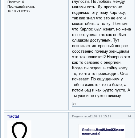
глупости. Но любовь между
Позитив:
0
Последний визит:
магами есть. Дх просто не
16.10.21 03:36
поднимал эту тему Карлосу,
так как знал что это не его и
может сбить с толку. Помним
что Карлос был женат, но жена
от него ушла, так как он был
слишком доступным. Тут
возникает интересный вопрос
собственно почему женщинам
это так нравится? Наверно это
как то связано с энергией.
Когда ты отдаешь тайну кому
то, то что то происходит. Она
исчезает. По ощущениям у
тебя в животе что то было, а
потом бац и как будто пусто. А
ты уже и не нужен никому.
+1
fractal
14
Поделиться
11.09.21 15:19
ЛюбовьВсейМоейЖизни
написал(а):