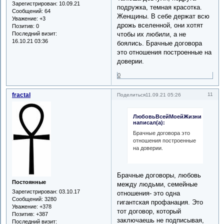
Зарегистрирован
: 10.09.21
подружка, темная красотка.
Сообщений:
64
Женщины. В себе держат всю
Уважение:
+3
дрожь вселенной, они хотят
Позитив:
0
Последний визит:
чтобы их любили, а не
16.10.21 03:36
боялись. Брачные договора
это отношения построенные на
доверии.
0
fractal
11
Поделиться
11.09.21 05:26
ЛюбовьВсейМоейЖизни
написал(а):
Брачные договора это
отношения построенные
на доверии.
Брачные договоры, любовь
Постоянные
между людьми, семейные
Зарегистрирован
: 03.10.17
отношения- это одна
Сообщений:
3280
гигантская профанация. Это
Уважение:
+378
тот договор, который
Позитив:
+387
заключаешь не подписывая,
Последний визит: