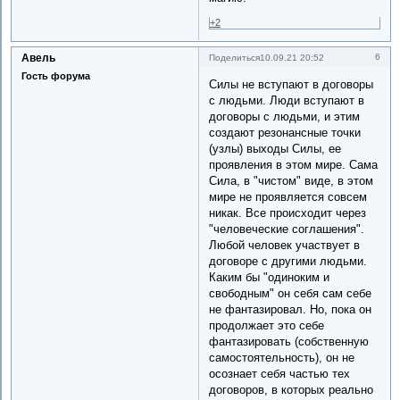
+2
Авель
6
Поделиться
10.09.21 20:52
Гость форума
Силы не вступают в договоры
с людьми. Люди вступают в
договоры с людьми, и этим
создают резонансные точки
(узлы) выходы Силы, ее
проявления в этом мире. Сама
Сила, в "чистом" виде, в этом
мире не проявляется совсем
никак. Все происходит через
"человеческие соглашения".
Любой человек участвует в
договоре с другими людьми.
Каким бы "одиноким и
свободным" он себя сам себе
не фантазировал. Но, пока он
продолжает это себе
фантазировать (собственную
самостоятельность), он не
осознает себя частью тех
договоров, в которых реально