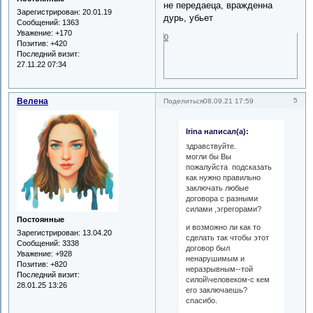
не передаеца, вражденна
Зарегистрирован
: 20.01.19
дурь, убьет
Сообщений:
1363
Уважение:
+170
0
Позитив:
+420
Последний визит:
27.11.22 07:34
Велена
5
Поделиться
08.09.21 17:59
Irina написал(а):
здравствуйте.
могли бы Вы
пожалуйста подсказать
как нужно правильно
заключать любые
договора с разными
силами ,эгрегорами?
Постоянные
и возможно ли как то
Зарегистрирован
: 13.04.20
сделать так чтобы этот
Сообщений:
3338
договор был
Уважение:
+928
ненарушимым и
Позитив:
+820
неразрывным--той
Последний визит:
силой\человеком-с кем
28.01.25 13:26
его заключаешь?
спасибо.