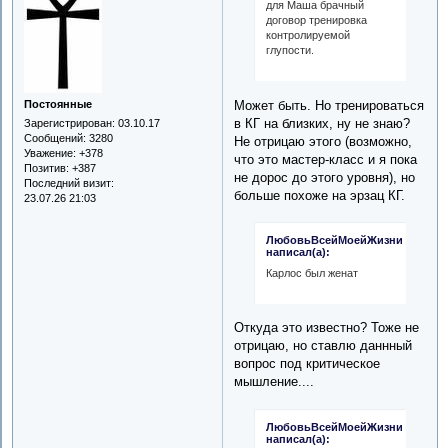
для Маша брачный
договор тренировка
контролируемой
глупости.
Постоянные
Может быть. Но тренироваться
в КГ на близких, ну не знаю?
Зарегистрирован
: 03.10.17
Сообщений:
3280
Не отрицаю этого (возможно,
Уважение:
+378
что это мастер-класс и я пока
Позитив:
+387
не дорос до этого уровня), но
Последний визит:
больше похоже на эрзац КГ.
23.07.26 21:03
ЛюбовьВсейМоейЖизни
написал(а):
Карлос был женат
Откуда это известно? Тоже не
отрицаю, но ставлю даннный
вопрос под критическое
мышление....
ЛюбовьВсейМоейЖизни
написал(а):