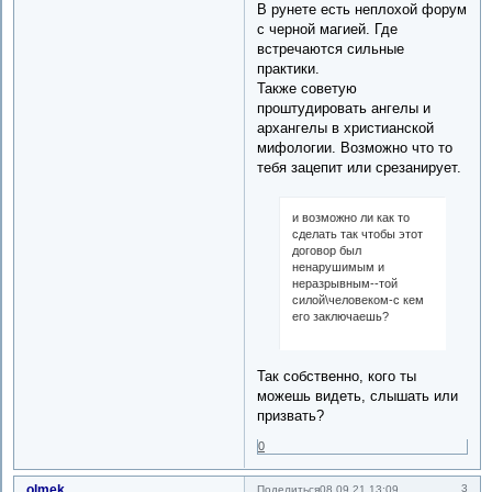
В рунете есть неплохой форум
с черной магией. Где
встречаются сильные
практики.
Также советую
проштудировать ангелы и
архангелы в христианской
мифологии. Возможно что то
тебя зацепит или срезанирует.
и возможно ли как то
сделать так чтобы этот
договор был
ненарушимым и
неразрывным--той
силой\человеком-с кем
его заключаешь?
Так собственно, кого ты
можешь видеть, слышать или
призвать?
0
olmek
3
Поделиться
08.09.21 13:09