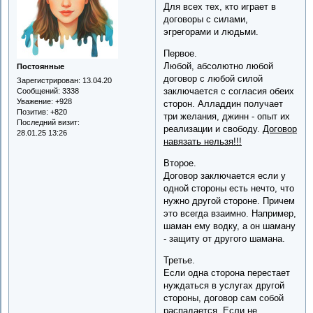
Для всех тех, кто играет в
договоры с силами,
эгрегорами и людьми.
Первое.
Любой, абсолютно любой
Постоянные
договор с любой силой
Зарегистрирован
: 13.04.20
заключается с согласия обеих
Сообщений:
3338
Уважение:
+928
сторон. Алладдин получает
Позитив:
+820
три желания, джинн - опыт их
Последний визит:
реализации и свободу.
Договор
28.01.25 13:26
навязать нельзя!!!
Второе.
Договор заключается если у
одной стороны есть нечто, что
нужно другой стороне. Причем
это всегда взаимно. Например,
шаман ему водку, а он шаману
- защиту от другого шамана.
Третье.
Если одна сторона перестает
нуждаться в услугах другой
стороны, договор сам собой
распадается. Если не