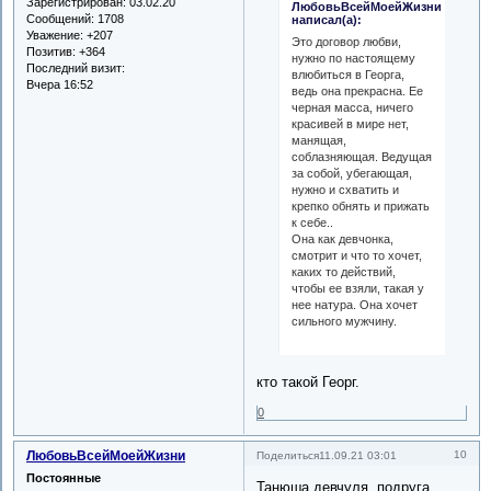
Зарегистрирован
: 03.02.20
ЛюбовьВсейМоейЖизни
Сообщений:
1708
написал(а):
Уважение:
+207
Это договор любви,
Позитив:
+364
нужно по настоящему
Последний визит:
влюбиться в Георга,
Вчера 16:52
ведь она прекрасна. Ее
черная масса, ничего
красивей в мире нет,
манящая,
соблазняющая. Ведущая
за собой, убегающая,
нужно и схватить и
крепко обнять и прижать
к себе..
Она как девчонка,
смотрит и что то хочет,
каких то действий,
чтобы ее взяли, такая у
нее натура. Она хочет
сильного мужчину.
кто такой Георг.
0
ЛюбовьВсейМоейЖизни
10
Поделиться
11.09.21 03:01
Постоянные
Танюша девчуля, подруга