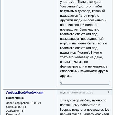
участвует. Только когда он
"созревает" до того, чтобы
вступить в договор, который
называется "этот мир", с
другими людьми осознанно и
по собственной воле, он
прекращает быть частью
голимого спектакля под
называнием "повседневный
мир", и начинает быть частью
голимого спектакля под
названием "магия". Ничего
третьего человеку не дано,
сколько бы мы не
фантазировали и не кидались
словесными какашками друг в
друга...
0
ЛюбовьВсейМоейЖизни
7
Поделиться
10.09.21 20:55
Постоянные
Это договор любви, нужно по
Зарегистрирован
: 10.09.21
настоящему влюбиться в
Сообщений:
64
Георга, ведь она прекрасна. Ее
Уважение:
+3
черная масса, ничего красивей
Позитив:
0