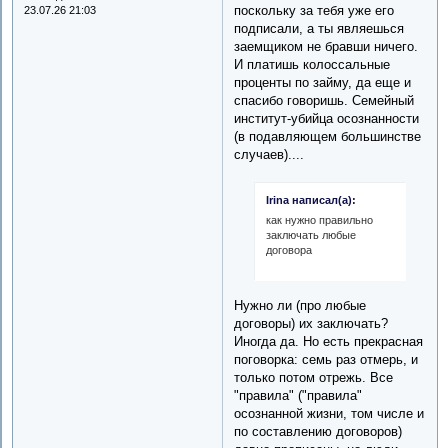
поскольку за тебя уже его
23.07.26 21:03
подписали, а ты являешься
заемщиком не бравши ничего.
И платишь колоссальные
проценты по займу, да еще и
спасибо говоришь. Семейный
институт-убийца осознанности
(в подавляющем большинстве
случаев)....
Irina написал(а):
как нужно правильно
заключать любые
договора
Нужно ли (про любые
договоры) их заключать?
Иногда да. Но есть прекрасная
поговорка: семь раз отмерь, и
только потом отрежь. Все
"правила" ("правила"
осознанной жизни, том числе и
по составлению договоров)