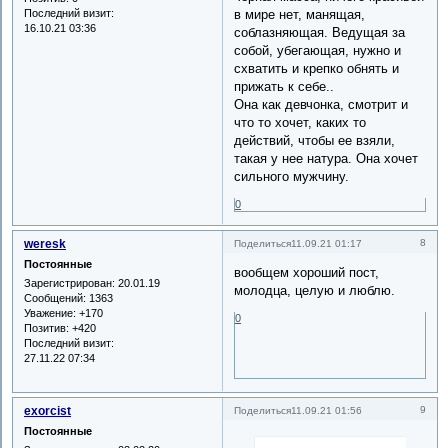
Последний визит:
в мире нет, манящая,
16.10.21 03:36
соблазняющая. Ведущая за
собой, убегающая, нужно и
схватить и крепко обнять и
прижать к себе..
Она как девчонка, смотрит и
что то хочет, каких то
действий, чтобы ее взяли,
такая у нее натура. Она хочет
сильного мужчину.
0
weresk
8
Поделиться
11.09.21 01:17
Постоянные
вообщем хороший пост,
Зарегистрирован
: 20.01.19
молодца, целую и люблю.
Сообщений:
1363
Уважение:
+170
0
Позитив:
+420
Последний визит:
27.11.22 07:34
exorcist
9
Поделиться
11.09.21 01:56
Постоянные