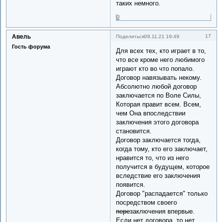
таких немного.
0
Авель
17
Поделиться
09.11.21 19:49
Гость форума
Для всех тех, кто играет в то,
что все кроме него любимого
играют кто во что попало.
Договор навязывать некому.
Абсолютно любой договор
заключается по Воле Силы,
Которая правит всем. Всем,
чем Она впоследствии
заключения этого договора
становится.
Договор заключается тогда,
когда тому, кто его заключает,
нравится то, что из него
получится в будущем, которое
вследствие его заключения
появится.
Договор "распадается" только
посредством своего
пере
заключения впервые.
Если нет договора, то нет