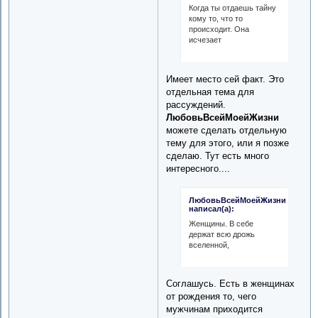
Когда ты отдаешь тайну
кому то, что то
происходит. Она
исчезает
Имеет место сей факт. Это
отдельная тема для
рассуждений.
ЛюбовьВсейМоейЖизни
можете сделать отдельную
тему для этого, или я позже
сделаю. Тут есть много
интересного....
ЛюбовьВсейМоейЖизни
написал(а):
Женщины. В себе
держат всю дрожь
вселенной,
Соглашусь. Есть в женщинах
от рождения то, чего
мужчинам приходится