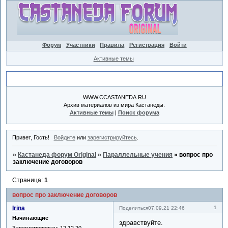
Форум
Участники
Правила
Регистрация
Войти
Активные темы
Объявление
WWW.CCASTANEDA.RU
Архив материалов из мира Кастанеды.
Активные темы
|
Поиск форума
Привет, Гость!
Войдите
или
зарегистрируйтесь
.
»
Кастанеда форум Original
»
Параллельные учения
»
вопрос про
заключение договоров
Страница:
1
вопрос про заключение договоров
Irina
1
Поделиться
07.09.21 22:46
Начинающие
здравствуйте.
Зарегистрирован
: 12.12.20