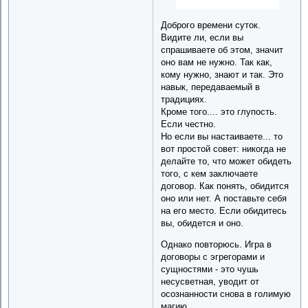
Доброго времени суток.
Видите ли, если вы
спрашиваете об этом, значит
оно вам не нужно. Так как,
кому нужно, знают и так. Это
навык, передаваемый в
традициях.
Кроме того.... это глупость.
Если честно.
Но если вы настаиваете... то
вот простой совет: никогда не
делайте то, что может обидеть
того, с кем заключаете
договор. Как понять, обидится
оно или нет. А поставьте себя
на его место. Если обидитесь
вы, обидется и оно.
Однако повторюсь. Игра в
договоры с эгрегорами и
сущностями - это чушь
несусветная, уводит от
осознанности снова в голимую
магию.