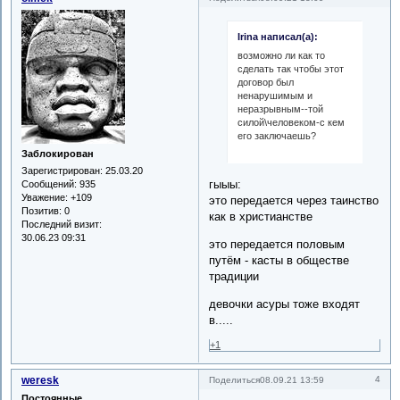
Irina написал(а):
возможно ли как то
сделать так чтобы этот
договор был
ненарушимым и
неразрывным--той
силой\человеком-с кем
его заключаешь?
Заблокирован
Зарегистрирован
: 25.03.20
гыыы:
Сообщений:
935
Уважение:
+109
это передается через таинство
Позитив:
0
как в христианстве
Последний визит:
30.06.23 09:31
это передается половым
путём - касты в обществе
традиции
девочки асуры тоже входят
в.....
+1
weresk
4
Поделиться
08.09.21 13:59
Постоянные