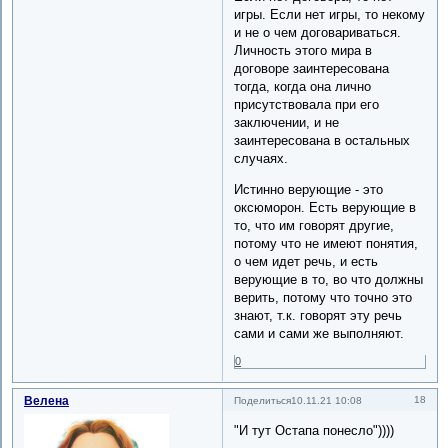
игры. Если нет игры, то некому
и не о чем договариваться.
Личность этого мира в
договоре заинтересована
тогда, когда она лично
присутствовала при его
заключении, и не
заинтересована в остальных
случаях.
Истинно верующие - это
оксюморон. Есть верующие в
то, что им говорят другие,
потому что не имеют понятия,
о чем идет речь, и есть
верующие в то, во что должны
верить, потому что точно это
знают, т.к. говорят эту речь
сами и сами же выполняют.
0
Велена
18
Поделиться
10.11.21 10:08
"И тут Остапа понесло"))))