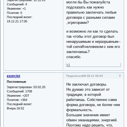
могли бы Вы пожалуйста
Сообщений:
4
подсказать как нужно
Уважение:
+1
правильно заключать любые
Позитив:
0
Последний визит:
договора с разными силами
19.12.21 17:00
,эгрегорами?
и возможно ли как то сделать
так чтобы этот договор был
ненарушимым и неразрывным--
той силой\человеком-с кем его
заключаешь?
спасибо.
+1
exorcist
2
Поделиться
08.09.21 09:40
Постоянные
Не заключал договоры.
Зарегистрирован
: 03.02.20
Но думаю это зависит от
Сообщений:
1708
традиции, в которой
Уважение:
+207
работаешь. Собственно сама
Позитив:
+364
Последний визит:
форма договора, не более чем
Вчера 16:52
формальность.
Большее значение имеет
обмен эманациями, энергией.
Поэтому надо решить, что,