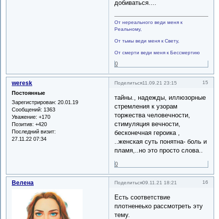
добиваться....
От нереального веди меня к
Реальному,
От тьмы веди меня к Свету,
От смерти веди меня к Бессмертию
0
weresk
15
Поделиться
11.09.21 23:15
Постоянные
тайны., надежды, иллюзорные
Зарегистрирован
: 20.01.19
стремления к узорам
Сообщений:
1363
торжества человечности,
Уважение:
+170
стимуляция вечности,
Позитив:
+420
Последний визит:
бесконечная героика ,
27.11.22 07:34
..женская суть понятна- боль и
пламя,..но это просто слова..
0
Велена
16
Поделиться
09.11.21 18:21
Есть соответствие
плотненеько рассмотреть эту
тему.