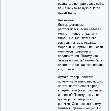
распался, не надо врать себе,
вам ещё что-то нужно. Игра
недоиграна.
Четвертое.
Любые договоры
расторгаются, если человек
меняет личность (картину
мира). Т е. Меняются его
взгляды на: еду, одежду,
моральные нормы и ценности,
меняются привычки и
предпочтения. Потому что
"новая личность" может быть
абсолютно не заинтересована
в договоре.
Думаю, теперь понятно,
почему на истинно верующих
не становятся любого рода
воздействия (за исплючением
их веры)? Потому что у них
договор с эгрегором их
религии. Они постоянно ему
молятся. Денно и нощно. Но