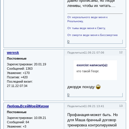
давно прописаны, но люди
ленивы, чтобы их читать....
От нереального веди меня к
Реальному,
От тьмы веди меня к Свету,
От смерти веди меня к Бессмертию
0
weresk
12
Поделиться
11.09.21 07:06
Постоянные
Зарегистрирован
: 20.01.19
exorcist написал(а):
Сообщений:
1363
кто такой Георг.
Уважение:
+170
Позитив:
+420
Последний визит:
27.11.22 07:34
джордж походу
0
ЛюбовьВсейМоейЖизни
13
Поделиться
11.09.21 13:41
Постоянные
Профанация-может быть. Но
Зарегистрирован
: 10.09.21
для Маша брачный договор
Сообщений:
64
тренировка контролируемой
Уважение:
+3