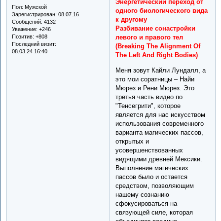
Энергетический переход от
Пол:
Мужской
одного биологического вида
Зарегистрирован
: 08.07.16
к другому
Сообщений:
4132
Разбивание сонастройки
Уважение:
+246
Позитив:
+808
левого и правого тел
Последний визит:
(Breaking The Alignment Of
08.03.24 16:40
The Left And Right Bodies)
Меня зовут Кайли Лундалл, а
это мои соратницы – Найи
Мюрез и Рени Мюрез. Это
третья часть видео по
"Тенсегрити", которое
является для нас искусством
использования современного
варианта магических пассов,
открытых и
усовершенствованных
видящими древней Мексики.
Выполнение магических
пассов было и остается
средством, позволяющим
нашему сознанию
сфокусироваться на
связующей силе, которая