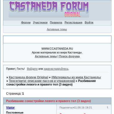
Форум
Участники
Правила
Регистрация
Войти
Активные темы
Объявление
WWW.CCASTANEDA.RU
Архив материалов из мира Кастанеды.
Активные темы
|
Поиск форума
Привет, Гость!
Войдите
или
зарегистрируйтесь
.
»
Кастанеда форум Original
»
#Материалы из мира Кастанеды
»
Тенсегрити: описание пассов и упражнений
»
Разбивание
сонастройки левого и правого тел (3 видео)
Страница:
1
Разбивание сонастройки левого и правого тел (3 видео)
Viator
1
Поделиться
11.09.16 18:21
Постоянные