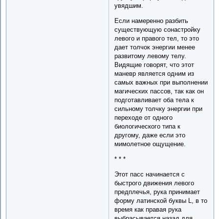
увядшим.
Если намеренно разбить
существующую сонастройку
левого и правого тел, то это
дает толчок энергии менее
развитому левому телу.
Видящие говорят, что этот
маневр является одним из
самых важных при выполнении
магических пассов, так как он
подготавливает оба тела к
сильному толчку энергии при
переходе от одного
биологического типа к
другому, даже если это
мимолетное ощущение.
* * *
Этот пасс начинается с
быстрого движения левого
предплечья, рука принимает
форму латинской буквы L, в то
время как правая рука
выбрасывается назад для