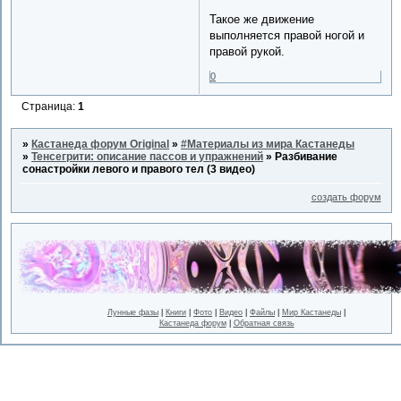
Такое же движение
выполняется правой ногой и
правой рукой.
0
Страница:
1
»
Кастанеда форум Original
»
#Материалы из мира Кастанеды
»
Тенсегрити: описание пассов и упражнений
»
Разбивание
сонастройки левого и правого тел (3 видео)
создать форум
Лунные фазы
|
Книги
|
Фото
|
Видео
|
Файлы
|
Мир Кастанеды
|
Кастанеда форум
|
Обратная связь