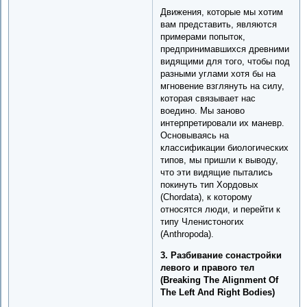
Движения, которые мы хотим
вам представить, являются
примерами попыток,
предпринимавшихся древними
видящими для того, чтобы под
разными углами хотя бы на
мгновение взглянуть на силу,
которая связывает нас
воедино. Мы заново
интерпретировали их маневр.
Основываясь на
классификации биологических
типов, мы пришли к выводу,
что эти видящие пытались
покинуть тип Хордовых
(Chordata), к которому
относятся люди, и перейти к
типу Членистоногих
(Anthropoda).
3. Разбивание сонастройки
левого и правого тел
(Breaking The Alignment Of
The Left And Right Bodies)