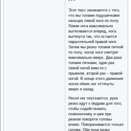
* * *
Этот пасс начинается с того,
что мы топаем подушечками
пальцев левой ноги по полу.
Левая нога максимально
вытягивается вперед, нога
вытянута так, что остается
параллельной правой ноге.
Затем мы резко топаем пяткой
по полу, носок ноги смотрит
максимально вверх. Два раза
топаем пятками, один раз
левой ногой вместе с
прыжком, второй раз – правой
ногой. В конце этого движения
носки обоих ног оттянуты
вверх и назад.
Носки ног опускаются, руки
резко идут к бедрам для того,
чтобы содействовать
позвоночнику и шее при
резком повороте головы
влево. Поворачивается только
голова. Обе руки резко