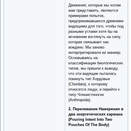
Движения, которые мы хотим
вам представить, являются
примерами попыток,
предпринимавшихся древними
видящими для того, чтобы под
разными углами хотя бы на
мгновение взглянуть на силу,
которая связывает нас
воедино. Мы заново
интерпретировали их маневр.
Основываясь на
классификации биологических
типов, мы пришли к выводу,
что эти видящие пытались
покинуть тип Хордовых
(Chordata), к которому
относятся люди, и перейти к
типу Членистоногих
(Anthropoda).
2. Переливание Намерения в
два энергетических кармана
(Pouring Intent Into Two
Pouches Of The Body)