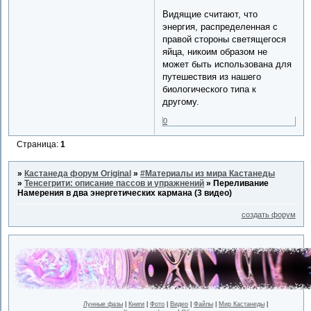
Видящие считают, что
энергия, распределенная с
правой стороны светящегося
яйца, никоим образом не
может быть использована для
путешествия из нашего
биологического типа к
другому.
0
Страница:
1
»
Кастанеда форум Original
»
#Материалы из мира Кастанеды
»
Тенсегрити: описание пассов и упражнений
»
Переливание
Намерения в два энергетических кармана (3 видео)
создать форум
Лунные фазы
|
Книги
|
Фото
|
Видео
|
Файлы
|
Мир Кастанеды
|