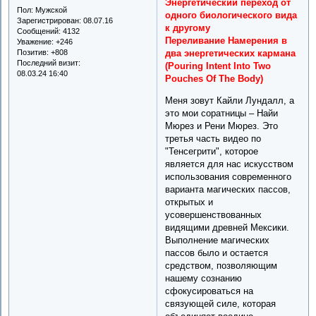
Энергетический переход от
Пол:
Мужской
одного биологического вида
Зарегистрирован
: 08.07.16
к другому
Сообщений:
4132
Переливание Намерения в
Уважение:
+246
Позитив:
+808
два энергетических кармана
Последний визит:
(Pouring Intent Into Two
08.03.24 16:40
Pouches Of The Body)
Меня зовут Кайли Лундалл, а
это мои соратницы – Найи
Мюрез и Рени Мюрез. Это
третья часть видео по
"Тенсегрити", которое
является для нас искусством
использования современного
варианта магических пассов,
открытых и
усовершенствованных
видящими древней Мексики.
Выполнение магических
пассов было и остается
средством, позволяющим
нашему сознанию
сфокусироваться на
связующей силе, которая