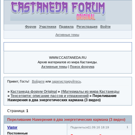
Форум
Участники
Правила
Регистрация
Войти
Активные темы
Объявление
WWW.CCASTANEDA.RU
Архив материалов из мира Кастанеды.
Активные темы
|
Поиск форума
Привет, Гость!
Войдите
или
зарегистрируйтесь
.
»
Кастанеда форум Original
»
#Материалы из мира Кастанеды
»
Тенсегрити: описание пассов и упражнений
»
Переливание
Намерения в два энергетических кармана (3 видео)
Страница:
1
Переливание Намерения в два энергетических кармана (3 видео)
Viator
1
Поделиться
11.09.16 18:19
Постоянные