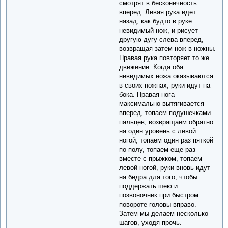
смотрят в бесконечность
вперед. Левая рука идет
назад, как будто в руке
невидимый нож, и рисует
другую дугу слева вперед,
возвращая затем нож в ножны.
Правая рука повторяет то же
движение. Когда оба
невидимых ножа оказываются
в своих ножнах, руки идут на
бока. Правая нога
максимально вытягивается
вперед, топаем подушечками
пальцев, возвращаем обратно
на один уровень с левой
ногой, топаем один раз пяткой
по полу, топаем еще раз
вместе с прыжком, топаем
левой ногой, руки вновь идут
на бедра для того, чтобы
поддержать шею и
позвоночник при быстром
повороте головы вправо.
Затем мы делаем несколько
шагов, уходя прочь.