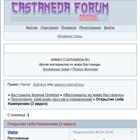
Форум
Участники
Правила
Регистрация
Войти
Активные темы
Объявление
WWW.CCASTANEDA.RU
Архив материалов из мира Кастанеды.
Активные темы
|
Поиск форума
Привет, Гость!
Войдите
или
зарегистрируйтесь
.
»
Кастанеда форум Original
»
#Материалы из мира Кастанеды
»
Тенсегрити: описание пассов и упражнений
»
Открытие себя
Намерению (3 видео)
Страница:
1
Открытие себя Намерению (3 видео)
Viator
1
Поделиться
11.09.16 18:16
Постоянные