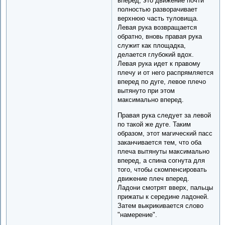
вперед, это движение почти
полностью разворачивает
верхнюю часть туловища.
Левая рука возвращается
обратно, вновь правая рука
служит как площадка,
делается глубокий вдох.
Левая рука идет к правому
плечу и от него распрямляется
вперед по дуге, левое плечо
вытянуто при этом
максимально вперед.
Правая рука следует за левой
по такой же дуге. Таким
образом, этот магический пасс
заканчивается тем, что оба
плеча вытянуты максимально
вперед, а спина согнута для
того, чтобы скомпенсировать
движение плеч вперед.
Ладони смотрят вверх, пальцы
прижаты к середине ладоней.
Затем выкрикивается слово
"намерение".