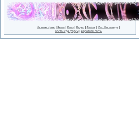
Лунные фазы
|
Книги
|
Фото
|
Видео
|
Файлы
|
Мир Кастанеды
|
Кастанеда форум
|
Обратная связь