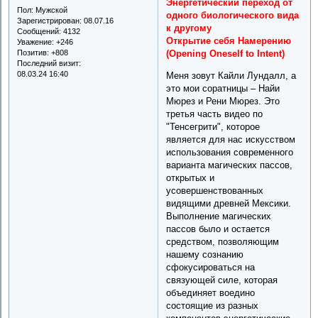
Энергетический переход от
Пол:
Мужской
одного биологического вида
Зарегистрирован
: 08.07.16
к другому
Сообщений:
4132
Открытие себя Намерению
Уважение:
+246
Позитив:
+808
(Opening Oneself to Intent)
Последний визит:
08.03.24 16:40
Меня зовут Кайли Лундалл, а
это мои соратницы – Найи
Мюрез и Рени Мюрез. Это
третья часть видео по
"Тенсегрити", которое
является для нас искусством
использования современного
варианта магических пассов,
открытых и
усовершенствованных
видящими древней Мексики.
Выполнение магических
пассов было и остается
средством, позволяющим
нашему сознанию
сфокусироваться на
связующей силе, которая
объединяет воедино
состоящие из разных