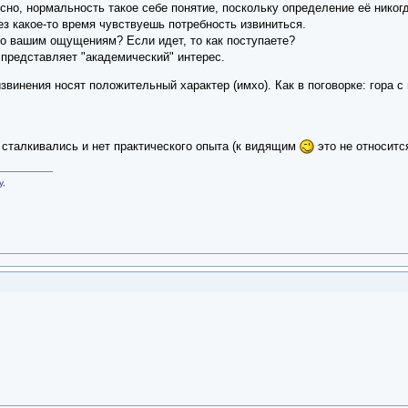
ссно, нормальность такое себе понятие, поскольку определение её никогд
ез какое-то время чувствуешь потребность извиниться.
по вашим ощущениям? Если идет, то как поступаете?
о представляет "академический" интерес.
звинения носят положительный характер (имхо). Как в поговорке: гора с
 сталкивались и нет практического опыта (к видящим
это не относитс
у,