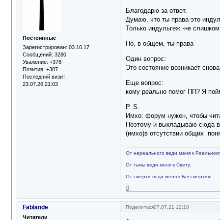
Благодарю за ответ.
Думаю, что ты права-это индул
Только индульгеж -не слишком 
Постоянные
Но, в общем, ты права
Зарегистрирован
: 03.10.17
Сообщений:
3280
Один вопрос:
Уважение:
+378
Это состояние возникает снова
Позитив:
+387
Последний визит:
Еще вопрос:
23.07.26 21:03
кому реально помог ПП? Я пойма
P. S.
Имхо: форум нужен, чтобы чит
Поэтому и выкладываю сюда все
(имхо)в отсутствии общих пон
От нереального веди меня к Реальном
От тьмы веди меня к Свету,
От смерти веди меня к Бессмертию
0
Fablande
Поделиться
07.07.21 12:10
Читатели