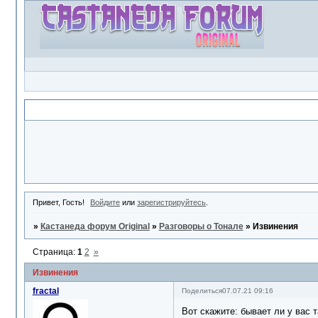
Объявление
Привет, Гость!
Войдите
или
зарегистрируйтесь
.
»
Кастанеда форум Original
»
Разговоры о Тонале
»
Извинения
Страница:
1
2
»
Извинения
fractal
Поделиться
07.07.21 09:16
Вот скажите: бывает ли у вас т