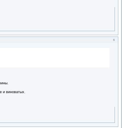
6
вины.
е и виноватых.