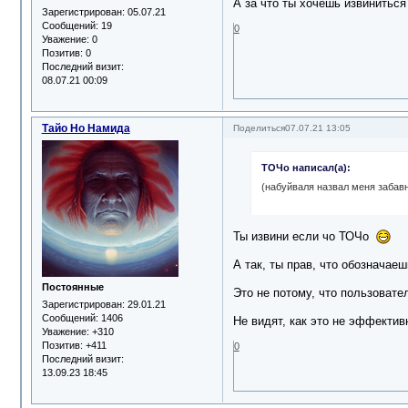
А за что ты хочешь извиниться
Зарегистрирован
: 05.07.21
Сообщений:
19
0
Уважение:
0
Позитив:
0
Последний визит:
08.07.21 00:09
Тайо Но Намида
Поделиться
07.07.21 13:05
ТОЧо написал(а):
(набуйваля назвал меня забавн
Ты извини если чо ТОЧо
А так, ты прав, что обозначае
Постоянные
Это не потому, что пользовате
Зарегистрирован
: 29.01.21
Сообщений:
1406
Не видят, как это не эффектив
Уважение:
+310
Позитив:
+411
0
Последний визит:
13.09.23 18:45