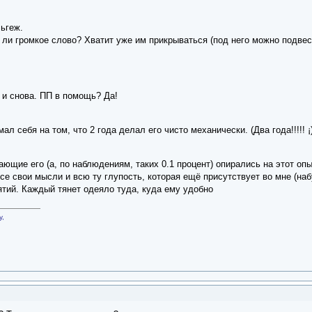
ьгеж.
ли громкое слово? Хватит уже им прикрываться (под него можно подвест
 и снова. ПП в помощь? Да!
л себя на том, что 2 года делал его чисто механически. (Два года!!!!! ¡
ающие его (а, по наблюдениям, таких 0.1 процент) опирались на этот
 свои мысли и всю ту глупость, которая ещё присутствует во мне (наб
ятий. Каждый тянет одеяло туда, куда ему удобно
у,