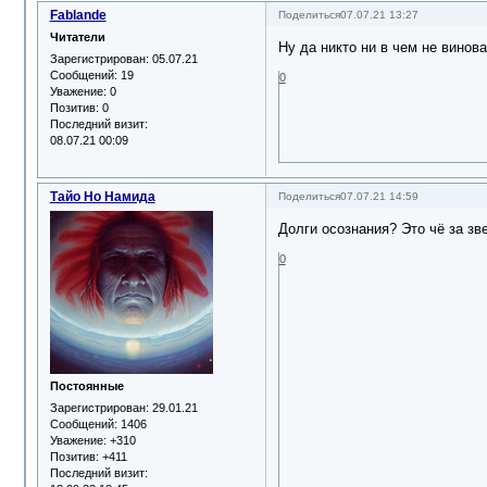
Fablande
Поделиться
07.07.21 13:27
Читатели
Ну да никто ни в чем не винов
Зарегистрирован
: 05.07.21
Сообщений:
19
0
Уважение:
0
Позитив:
0
Последний визит:
08.07.21 00:09
Тайо Но Намида
Поделиться
07.07.21 14:59
Долги осознания? Это чë за зв
0
Постоянные
Зарегистрирован
: 29.01.21
Сообщений:
1406
Уважение:
+310
Позитив:
+411
Последний визит: