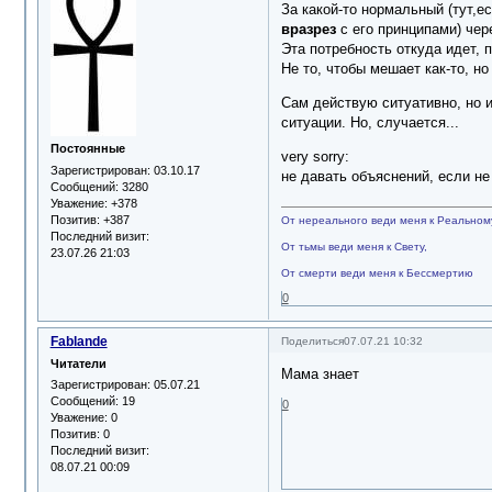
За какой-то нормальный (тут,е
вразрез
с его принципами) чер
Эта потребность откуда идет, 
Не то, чтобы мешает как-то, н
Сам действую ситуативно, но и
ситуации. Но, случается...
Постоянные
very sorry:
Зарегистрирован
: 03.10.17
не давать объяснений, если не
Сообщений:
3280
Уважение:
+378
Позитив:
+387
От нереального веди меня к Реальном
Последний визит:
От тьмы веди меня к Свету,
23.07.26 21:03
От смерти веди меня к Бессмертию
0
Fablande
Поделиться
07.07.21 10:32
Читатели
Мама знает
Зарегистрирован
: 05.07.21
Сообщений:
19
0
Уважение:
0
Позитив:
0
Последний визит:
08.07.21 00:09