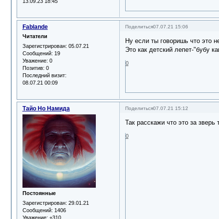
13.09.23 18:45
Fablande
Поделиться
07.07.21 15:06
Читатели
Ну если ты говоришь что это не
Зарегистрирован
: 05.07.21
Это как детский лепет-"бубу ка
Сообщений:
19
Уважение:
0
0
Позитив:
0
Последний визит:
08.07.21 00:09
Тайо Но Намида
Поделиться
07.07.21 15:12
Так расскажи что это за зверь
0
Постоянные
Зарегистрирован
: 29.01.21
Сообщений:
1406
Уважение:
+310