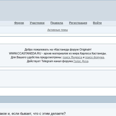
Форум
Участники
Правила
Регистрация
Войти
Активные темы
Добро пожаловать на «Кастанеда форум Original»!
WWW.CCASTANEDA.RU - архив материалов из мира Карлоса Кастанеды.
Для Вашего удобства предусмотрены:
поиск Яндекса
и
поиск форума
.
Действует Telegram канал форума
Голос Духа
.
акое и, если бывает, что с этим делаете?