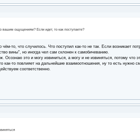
по вашим ощущениям? Если идет, то как поступаете?
 чём-то, что случилось. Что поступил как-то не так. Если возникает пот
тво вины", но иногда чел сам склонен к самобичеванию.
ж. Осознаю это и могу извиниться, а могу и не извиняться, потому что э
то как-то повлияет на дальнейшие взаимоотношения, ну то есть нужно см
действуем соответственно.
извиняться