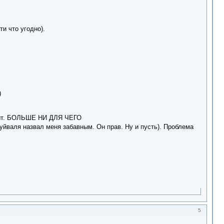
и что угодно).
)
 опыт. БОЛЬШЕ НИ ДЛЯ ЧЕГО
уйваля назвал меня забавным. Он прав. Ну и пусть). Проблема
5