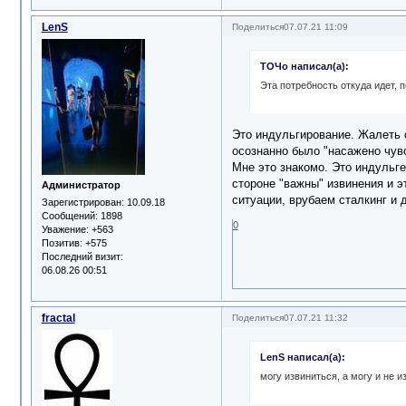
LenS
Поделиться
07.07.21 11:09
ТОЧо написал(а):
Эта потребность откуда идет, 
Это индульгирование. Жалеть о
осознанно было "насажено чувс
Мне это знакомо. Это индульге
стороне "важны" извинения и э
Администратор
ситуации, врубаем сталкинг и 
Зарегистрирован
: 10.09.18
Сообщений:
1898
0
Уважение:
+563
Позитив:
+575
Последний визит:
06.08.26 00:51
fractal
Поделиться
07.07.21 11:32
LenS написал(а):
могу извиниться, а могу и не 