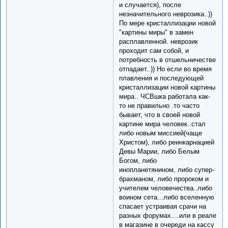
и случается), после
незначительного неврозика..))
По мере кристаллизации новой
"картины миры" в замен
расплавленной. неврозик
проходит сам собой, и
потребность в отшельничестве
отпадает..)) Но если во время
плавления и последующей
кристаллизации новой картины
мира.. ЧСВшка работала как-
то не правильно .то часто
бывает, что в своей новой
картине мира человек..стал
либо новым миссией(чаще
Христом), либо реинкарнацией
Девы Марии, либо Белым
Богом, либо
инопланетянином, либо супер-
брахманом, либо пророком и
учителем человечества..либо
воином сета...либо вселенную
спасает устраивая срачи на
разных форумах....или в реале
в магазине в очереди на кассу