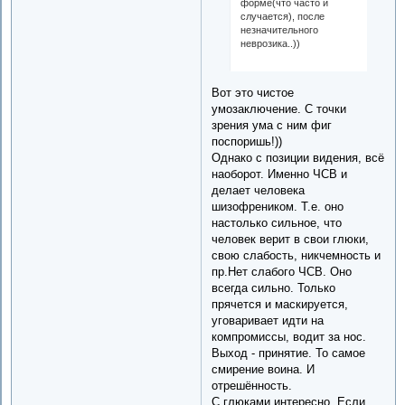
форме(что часто и
случается), после
незначительного
неврозика..))
Вот это чистое
умозаключение. С точки
зрения ума с ним фиг
поспоришь!))
Однако с позиции видения, всё
наоборот. Именно ЧСВ и
делает человека
шизофреником. Т.е. оно
настолько сильное, что
человек верит в свои глюки,
свою слабость, никчемность и
пр.Нет слабого ЧСВ. Оно
всегда сильно. Только
прячется и маскируется,
уговаривает идти на
компромиссы, водит за нос.
Выход - принятие. То самое
смирение воина. И
отрешённость.
С глюками интересно. Если