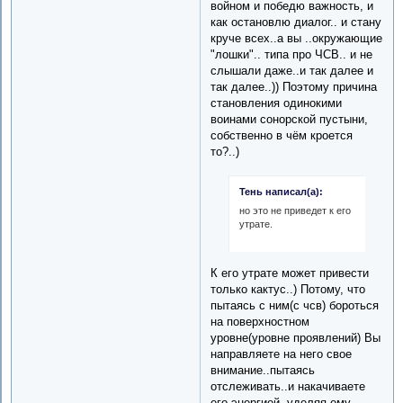
войном и победю важность, и
как остановлю диалог.. и стану
круче всех..а вы ..окружающие
"лошки".. типа про ЧСВ.. и не
слышали даже..и так далее и
так далее..)) Поэтому причина
становления одинокими
воинами сонорской пустыни,
собственно в чём кроется
то?..)
Тень написал(а):
но это не приведет к его
утрате.
К его утрате может привести
только кактус..) Потому, что
пытаясь с ним(с чсв) бороться
на поверхностном
уровне(уровне проявлений) Вы
направляете на него свое
внимание..пытаясь
отслеживать..и накачиваете
его энергией..уделяя ему