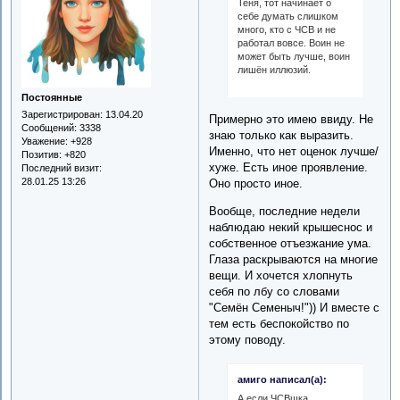
Теня, тот начинает о
себе думать слишком
много, кто с ЧСВ и не
работал вовсе. Воин не
может быть лучше, воин
лишён иллюзий.
Постоянные
Зарегистрирован
: 13.04.20
Примерно это имею ввиду. Не
Сообщений:
3338
знаю только как выразить.
Уважение:
+928
Именно, что нет оценок лучше/
Позитив:
+820
хуже. Есть иное проявление.
Последний визит:
28.01.25 13:26
Оно просто иное.
Вообще, последние недели
наблюдаю некий крышеснос и
собственное отъезжание ума.
Глаза раскрываются на многие
вещи. И хочется хлопнуть
себя по лбу со словами
"Семён Семеныч!")) И вместе с
тем есть беспокойство по
этому поводу.
амиго написал(а):
А если ЧСВшка