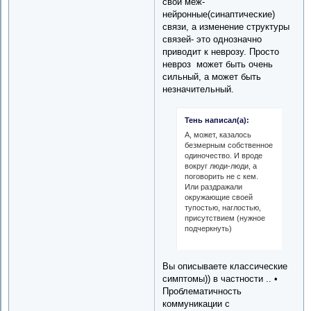
свои меж-
нейронные(синаптические)
связи, а изменение структуры
связей- это однозначно
приводит к неврозу. Просто
невроз может быть очень
сильный, а может быть
незначительный.
Тень написал(а):
А, может, казалось
безмерным собственное
одиночество. И вроде
вокруг люди-люди, а
поговорить не с кем.
Или раздражали
окружающие своей
тупостью, наглостью,
присутствием (нужное
подчеркнуть)
Вы описываете классические
симптомы)) в частности .. •
Проблематичность
коммуникации с