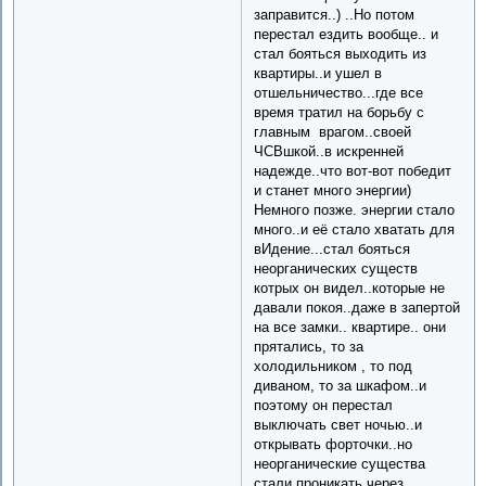
заправится..) ..Но потом
перестал ездить вообще.. и
стал бояться выходить из
квартиры..и ушел в
отшельничество...где все
время тратил на борьбу с
главным врагом..своей
ЧСВшкой..в искренней
надежде..что вот-вот победит
и станет много энергии)
Немного позже. энергии стало
много..и её стало хватать для
вИдение...стал бояться
неорганических существ
котрых он видел..которые не
давали покоя..даже в запертой
на все замки.. квартире.. они
прятались, то за
холодильником , то под
диваном, то за шкафом..и
поэтому он перестал
выключать свет ночью..и
открывать форточки..но
неорганические существа
стали проникать через