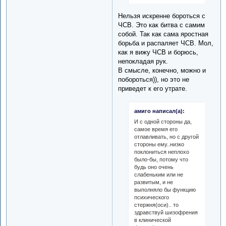
Нельзя искренне бороться с
ЧСВ. Это как битва с самим
собой. Так как сама яростная
борьба и распаляет ЧСВ. Мол,
как я вижу ЧСВ и борюсь,
непокладая рук.
В смысле, конечно, можно и
побороться)), но это не
приведет к его утрате.
амиго написал(а):
И с одной стороны да,
самое время его
отлавливать, но с другой
стороны ему..низко
поклониться неплохо
было-бы, потому что
будь оно очень
слабеньким или не
развитым, и не
выполняло бы функцию
психического
стержня(оси).. то
здравствуй шизофрения
в клинической