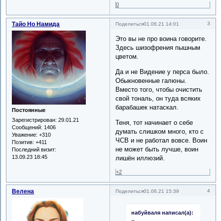
0
Тайо Но Намида
3
Поделиться
01.06.21 14:01
Это вы не про воина говорите.
Здесь шизофрения пышным
цветом.
Да и не Видение у перса было.
Обыкновенные галюны.
Вместо того, чтобы очистить
свой тональ, он туда всяких
барабашек натаскал.
Постоянные
Зарегистрирован
: 29.01.21
Теня, тот начинает о себе
Сообщений:
1406
думать слишком много, кто с
Уважение:
+310
ЧСВ и не работал вовсе. Воин
Позитив:
+411
не может быть лучше, воин
Последний визит:
13.09.23 18:45
лишён иллюзий.
+2
Велена
4
Поделиться
01.06.21 15:39
набуйваля написал(а):