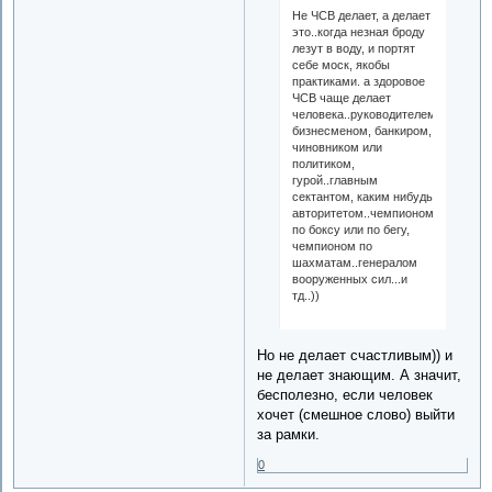
Не ЧСВ делает, а делает
это..когда незная броду
лезут в воду, и портят
себе моск, якобы
практиками. а здоровое
ЧСВ чаще делает
человека..руководителем,
бизнесменом, банкиром,
чиновником или
политиком,
гурой..главным
сектантом, каким нибудь
авторитетом..чемпионом
по боксу или по бегу,
чемпионом по
шахматам..генералом
вооруженных сил...и
тд..))
Но не делает счастливым)) и
не делает знающим. А значит,
бесполезно, если человек
хочет (смешное слово) выйти
за рамки.
0