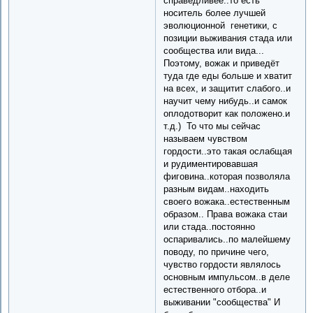
справедливее..то есть
носитель более лучшей
эволюционной генетики, с
позиции выживания стада или
сообщества или вида...
Поэтому, вожак и приведёт
туда где еды больше и хватит
на всех, и защитит слабого..и
научит чему нибудь..и самок
оплодотворит как положено.и
т.д.) То что мы сейчас
называем чувством
гордости..это такая ослабщая
и рудиментировавшая
фиговина..которая позволяла
разным видам..находить
своего вожака..естественным
образом.. Права вожака стаи
или стада..постоянно
оспаривались..по малейшему
поводу, по причине чего,
чувство гордости являлось
основным импульсом..в деле
естественного отбора..и
выживании "сообщества" И