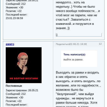
Зарегистрирован
: 26.05.21
ненадолго.. хоть на
Сообщений:
212
недельку..) Чтобы не было
Уважение:
+30
никого вообще поблизости....и
Позитив:
+22
Последний визит:
чтоб мозг не парили, чем не
23.01.23 06:59
счастье? .Завалиться с
книжечкой..и погрузится в
знания..))
0
амиго
12
Поделиться
02.06.21 19:28
Тень написал(а):
выйти за рамки.
Выходить за рамки и входить
в них обратно и опять
выходить..и опять входить..по
желанию..или по надобности..,
Постоянные
возможно было бы
Зарегистрирован
: 26.05.21
"безупречней", чем выйдя
Сообщений:
212
Уважение:
+30
однажды.. не вернуться в
Позитив:
+22
рамки больше никогда. Хотя
Последний визит:
можно сказать в таких