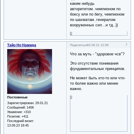
каким нибудь
авторитетом..чемпионом по
боксу или по бегу, чемпионом
по шахматам..генералом
вооруженных сил...и тд..))
0
Тайо Но Намида
7
Поделиться
02.06.21 12:09
Что за муть - "здоровое чсв"?
Это отсутствие понимания
фундаментальных принципов.
Не может быть кто-то или что-
то более важно или менее
важно.
0
Постоянные
Зарегистрирован
: 29.01.21
Сообщений:
1406
Уважение:
+310
Позитив:
+411
Последний визит:
13.09.23 18:45