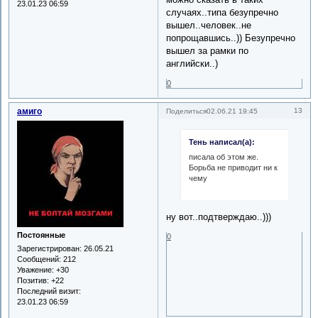
23.01.23 06:59
случаях..типа безупречно
вышел..человек..не
попрощавшись..)) Безупречно
вышел за рамки по
английски..)
0
амиго
13
Поделиться
02.06.21 19:45
Тень написал(а):
писала об этом же.
Борьба не приводит ни к
чему
ну вот..подтверждаю..)))
Постоянные
0
Зарегистрирован
: 26.05.21
Сообщений:
212
Уважение:
+30
Позитив:
+22
Последний визит:
23.01.23 06:59