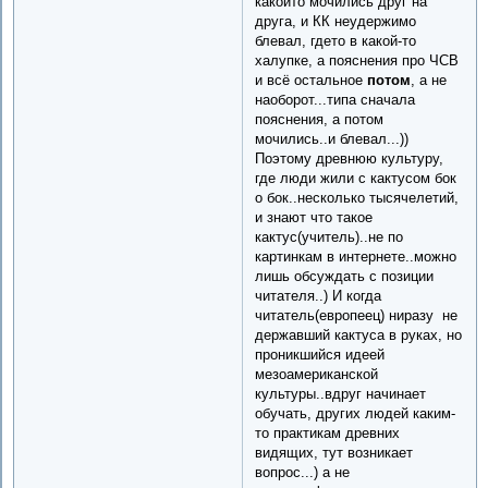
какойто мочились друг на
друга, и КК неудержимо
блевал, гдето в какой-то
халупке, а пояснения про ЧСВ
и всё остальное
потом
, а не
наоборот...типа сначала
пояснения, а потом
мочились..и блевал...))
Поэтому древнюю культуру,
где люди жили с кактусом бок
о бок..несколько тысячелетий,
и знают что такое
кактус(учитель)..не по
картинкам в интернете..можно
лишь обсуждать с позиции
читателя..) И когда
читатель(европеец) ниразу не
державший кактуса в руках, но
проникшийся идеей
мезоамериканской
культуры..вдруг начинает
обучать, других людей каким-
то практикам древних
видящих, тут возникает
вопрос...) а не