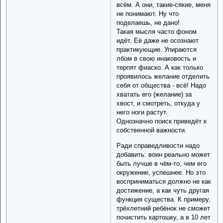
всём. А они, такие-сякие, меня
не понимают. Ну что
поделаешь, не дано!
Такая мысля часто фоном
идёт. Её даже не осознают
практикующие. Упираются
лбом в свою инаковость и
терпят фиаско. А как только
проявилось желание отделить
себя от общества - всё! Надо
хватать его (желание) за
хвост, и смотреть, откуда у
него ноги растут.
Однозначно поиск приведёт к
собственной важности.
Ради справедливости надо
добавить: воин реально может
быть лучше в чём-то, чем его
окружение, успешнее. Но это
восприниматься должно не как
достижение, а как чуть другая
функция существа. К примеру,
трёхлетний ребёнок не сможет
почистить картошку, а в 10 лет