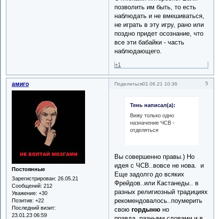
позволить им быть, то есть
наблюдать и не вмешиваться,
не играть в эту игру, рано или
поздно придет осознание, что
все эти бабайки - часть
наблюдающего.
+1
амиго
5
Поделиться
02.06.21 10:36
Тень написал(а):
Вижу только одно
назначение ЧСВ -
отделяться
Вы совершенно правы.) Но
идея с ЧСВ..вовсе не нова. и
Постоянные
Еще задолго до всяких
Зарегистрирован
: 26.05.21
Фрейдов..или Кастанеды.. в
Сообщений:
212
разных религиозный традициях
Уважение:
+30
рекомендовалось..поумерить
Позитив:
+22
Последний визит:
свою
гордыню
но
23.01.23 06:59
правда..разными словами и в