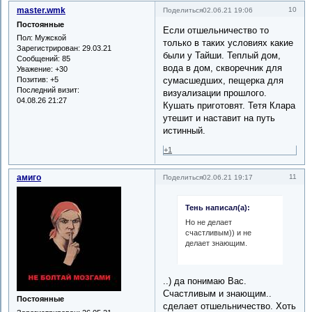
master.wmk
10
Поделиться
02.06.21 19:06
Постоянные
Если отшельничество то
Пол:
Мужской
только в таких условиях какие
Зарегистрирован
: 29.03.21
были у Тайши. Теплый дом,
Сообщений:
85
вода в дом, скворечник для
Уважение:
+30
Позитив:
+5
сумасшедших, пещерка для
Последний визит:
визуализации прошлого.
04.08.26 21:27
Кушать приготовят. Тетя Клара
утешит и наставит на путь
истинный.
+1
амиго
11
Поделиться
02.06.21 19:17
Тень написал(а):
Но не делает
счастливым)) и не
делает знающим.
..) да понимаю Вас.
Счастливым и знающим..
Постоянные
сделает отшельничество. Хоть