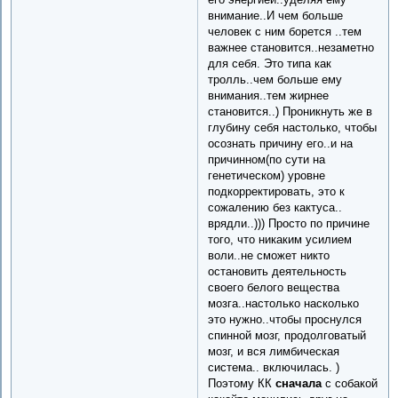
внимание..И чем больше
человек с ним борется ..тем
важнее становится..незаметно
для себя. Это типа как
тролль..чем больше ему
внимания..тем жирнее
становится..) Проникнуть же в
глубину себя настолько, чтобы
осознать причину его..и на
причинном(по сути на
генетическом) уровне
подкорректировать, это к
сожалению без кактуса..
врядли..))) Просто по причине
того, что никаким усилием
воли..не сможет никто
остановить деятельность
своего белого вещества
мозга..настолько насколько
это нужно..чтобы проснулся
спинной мозг, продолговатый
мозг, и вся лимбическая
система.. включилась. )
Поэтому КК
сначала
с собакой