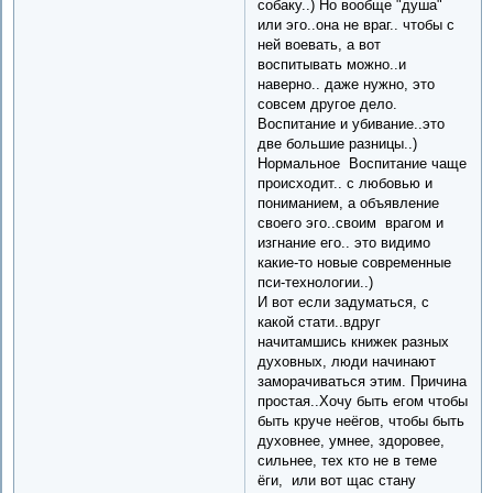
собаку..) Но вообще "душа"
или эго..она не враг.. чтобы с
ней воевать, а вот
воспитывать можно..и
наверно.. даже нужно, это
совсем другое дело.
Воспитание и убивание..это
две большие разницы..)
Нормальное Воспитание чаще
происходит.. с любовью и
пониманием, а объявление
своего эго..своим врагом и
изгнание его.. это видимо
какие-то новые современные
пси-технологии..)
И вот если задуматься, с
какой стати..вдруг
начитамшись книжек разных
духовных, люди начинают
заморачиваться этим. Причина
простая..Хочу быть егом чтобы
быть круче неёгов, чтобы быть
духовнее, умнее, здоровее,
сильнее, тех кто не в теме
ёги, или вот щас стану