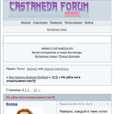
Форум
Участники
Правила
Регистрация
Войти
Активные темы
Объявление
WWW.CCASTANEDA.RU
Архив материалов из мира Кастанеды.
Активные темы
|
Поиск форума
Привет, Гость!
Войдите
или
зарегистрируйтесь
.
»
Кастанеда форум Original
»
ЧСВ
»
Не уйти ли в
отшельничество?))
Страница:
1
2
3
…
12
»
Не уйти ли в отшельничество?))
Велена
1
Поделиться
31.05.21 18:22
Наверно, каждый в теме хотел