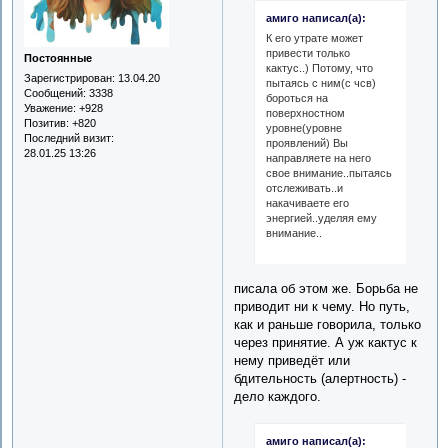
амиго написал(а):
К его утрате может
привести только
Постоянные
кактус..) Потому, что
Зарегистрирован
: 13.04.20
пытаясь с ним(с чсв)
Сообщений:
3338
бороться на
Уважение:
+928
поверхностном
Позитив:
+820
уровне(уровне
Последний визит:
проявлений) Вы
28.01.25 13:26
направляете на него
свое внимание..пытаясь
отслеживать..и
накачиваете его
энергией..уделяя ему
внимание..
писала об этом же. Борьба не
приводит ни к чему. Но путь,
как и раньше говорила, только
через принятие. А уж кактус к
нему приведёт или
бдительность (алертность) -
дело каждого.
амиго написал(а):