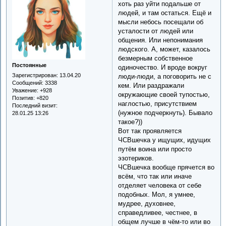
хоть раз уйти подальше от
людей, и там остаться. Ещё и
мысли небось посещали об
усталости от людей или
общения. Или непонимания
людского. А, может, казалось
безмерным собственное
Постоянные
одиночество. И вроде вокруг
Зарегистрирован
: 13.04.20
люди-люди, а поговорить не с
Сообщений:
3338
кем. Или раздражали
Уважение:
+928
окружающие своей тупостью,
Позитив:
+820
наглостью, присутствием
Последний визит:
(нужное подчеркнуть). Бывало
28.01.25 13:26
такое?))
Вот так проявляется
ЧСВшечка у ищущих, идущих
путём воина или просто
эзотериков.
ЧСВшечка вообще прячется во
всём, что так или иначе
отделяет человека от себе
подобных. Мол, я умнее,
мудрее, духовнее,
справедливее, честнее, в
общем лучше в чём-то или во