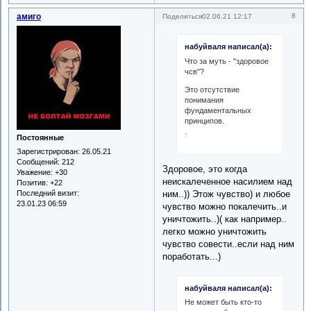
амиго
8
Поделиться
02.06.21 12:17
набуйваля написал(а):
Что за муть - "здоровое
чсв"?
Это отсутствие
понимания
фундаментальных
принципов.
.
Постоянные
Зарегистрирован
: 26.05.21
Сообщений:
212
Здоровое, это когда
Уважение:
+30
неискалеченное насилием над
Позитив:
+22
Последний визит:
ним..)) Этож чувство) и любое
23.01.23 06:59
чувство можно покалечить..и
уничтожить..)( как например..
легко можно уничтожить
чувство совести..если над ним
поработать...)
набуйваля написал(а):
Не может быть кто-то