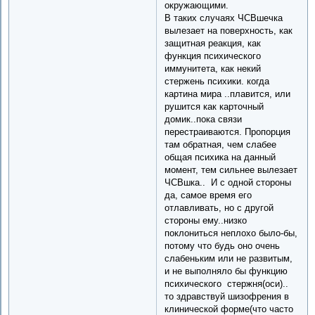
окружающими.
В таких случаях ЧСВшечка
вылезает на поверхность, как
защитная реакция, как
функция психического
иммунитета, как некий
стержень психики. когда
картина мира ..плавится, или
рушится как карточный
домик..пока связи
перестраиваются. Пропорция
там обратная, чем слабее
общая психика на данный
момент, тем сильнее вылезает
ЧСВшка.. И с одной стороны
да, самое время его
отлавливать, но с другой
стороны ему..низко
поклониться неплохо было-бы,
потому что будь оно очень
слабеньким или не развитым,
и не выполняло бы функцию
психического стержня(оси)..
то здравствуй шизофрения в
клинической форме(что часто