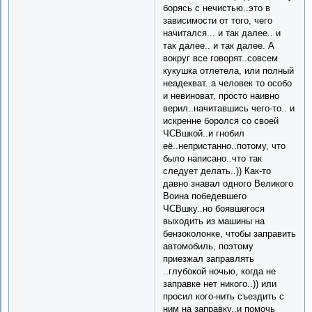
борясь с нечистью..это в
зависимости от того, чего
начитался... и так далее.. и
так далее.. и так далее. А
вокруг все говорят..совсем
кукушка отлетела, или полный
неадекват..а человек то особо
и невиноват, просто наивно
верил..начитавшись чего-то.. и
искренне боролся со своей
ЧСВшкой..и гнобил
её..непристанно..потому, что
было написано..что так
следует делать..)) Как-то
давно знавал одного Великого
Воина победевшего
ЧСВшку..но боявшегося
выходить из машины на
бензоколонке, чтобы заправить
автомобиль, поэтому
приезжал заправлять
..глубокой ночью, когда не
заправке нет никого..)) или
просил кого-нить съездить с
ним на заправку..и помочь