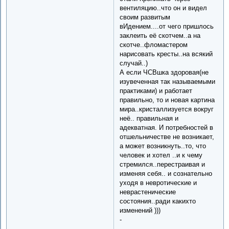
вентиляцию..что он и видел
своим развитым
вИдением....от чего пришлось
заклеить её скотчем..а на
скотче..фломастером
нарисовать кресты..на всякий
случай..)
А если ЧСВшка здоровая(не
изувеченная так называемыми
практиками) и работает
правильно, то и новая картина
мира..кристаллизуется вокруг
неё.. правильная и
адекватная. И потребностей в
отшельничестве не возникает,
а может возникнуть..то, что
человек и хотел ..и к чему
стремился..перестраивая и
изменяя себя.. и сознательно
уходя в невротические и
неврастенические
состояния..ради какихто
изменений )))
-