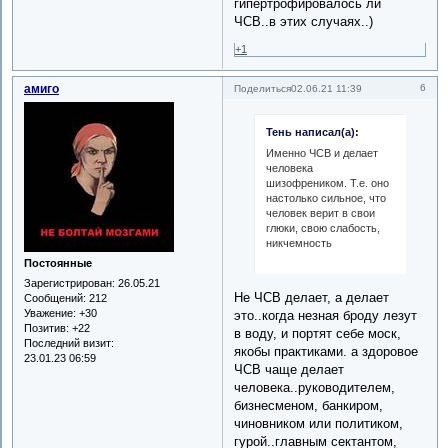
гипертрофировалось ли
ЧСВ..в этих случаях..)
+1
амиго
6
Поделиться
02.06.21 11:39
Тень написал(а):
Именно ЧСВ и делает
человека
шизофреником. Т.е. оно
настолько сильное, что
человек верит в свои
глюки, свою слабость,
никчемность
Постоянные
Зарегистрирован
: 26.05.21
Не ЧСВ делает, а делает
Сообщений:
212
Уважение:
+30
это..когда незная броду лезут
Позитив:
+22
в воду, и портят себе моск,
Последний визит:
якобы практиками. а здоровое
23.01.23 06:59
ЧСВ чаще делает
человека..руководителем,
бизнесменом, банкиром,
чиновником или политиком,
гурой..главным сектантом,