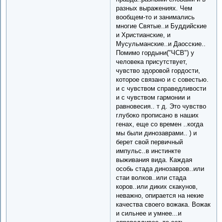
разных выражениях. Чем
вообщем-то и занимались
многие Святые..и Буддийские
и Христианские, и
Мусульманские..и Даосские..
Помимо гордыни("ЧСВ") у
человека присутствует,
чувство здоровой гордости,
которое связано и с совестью.
и с чувством справедливости
и с чувством гармонии и
равновесия.. т д. Это чувство
глубоко прописано в наших
генах, еще со времен ..когда
мы были динозаврами.. ) и
берет свой первичный
импульс..в инстинкте
выживания вида. Каждая
особь стада динозавров..или
стаи волков..или стада
коров..или диких скакунов,
неважно, опирается на некие
качества своего вожака. Вожак
и сильнее и умнее...и