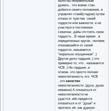
было-бы неправильным
думать.. что вожак стаи..
добился своего положения, и
управлял стаей(стадом) путем
отказа от чувства своей
гордости или важности..и не
участвуя в постоянных
схватках..дабы отстоять свою
гордость.. В наше время ..в
определенных кругах..человек
отказавшийся от своей
гордости..называется
"морально опущенным"..)
Другое дело гордыня..) это
примерно то, что ..называется
ЧСВ..) Но гордыня..и
эгоизм..это просто полная
невоспитанность эго. ЧСВ
..это
качество
невоспитанности..(духа, души,
неважно) А отказаться от
невоспитанности не
удастся..ибо придется
отказаться и от "души" и
прогнать её..как дурную