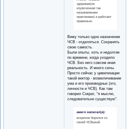
здоровая(не
изувеченная так
называемыми
практиками) и работает
правильно
Вижу только одно назначение
ЧСВ - отделяться. Сохранять
свою самость.
Были опыты, хоть и недолгие
по времени, когда уходило
ЧСВ. Без него совсем иная
реальность. И много силы.
Просто сейчас у цивилизации
такой вектор - возвеличивание
ума и его производных (эго,
личности и ЧСВ). Как там
говорил Сократ, "я мыслю,
следовательно существую".
амиго написал(а):
искренне боролся со
своей ЧСВшкой.