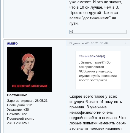
уже сможет. И это не значит,
что в 10 он лучше, чем в 3.
Просто он другой. Так и со
всеми "достижениями" на
пути.
+2
амиго
2
Поделиться
01.06.21 08:49
Тень написал(а):
. Бывало такое?)) Вот
так проявляется
ЧСВшечка у ищущих,
идущих путём воина или
просто эзотериков.
Постоянные
Скорее всего такое у всех
Зарегистрирован
: 26.05.21
ищущих бывает. И тому есть
Сообщений:
212
причина. В учебнике
Уважение:
+30
нейрофизиологии очень
Позитив:
+22
подробно всё это описано. Что
Последний визит:
любые попытки изменять себя-
23.01.23 06:59
это значит человек изменяет