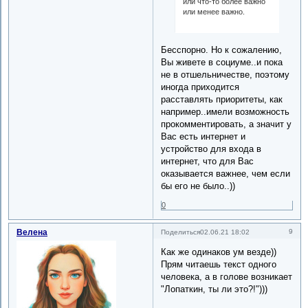
или что-то более важно
или менее важно.
Бесспорно. Но к сожалению,
Вы живете в социуме..и пока
не в отшельничестве, поэтому
иногда приходится
расставлять приоритеты, как
например..имели возможность
прокомментировать, а значит у
Вас есть интернет и
устройство для входа в
интернет, что для Вас
оказывается важнее, чем если
бы его не было..))
0
Велена
9
Поделиться
02.06.21 18:02
Как же одинаков ум везде))
Прям читаешь текст одного
человека, а в голове возникает
"Лопаткин, ты ли это?!")))