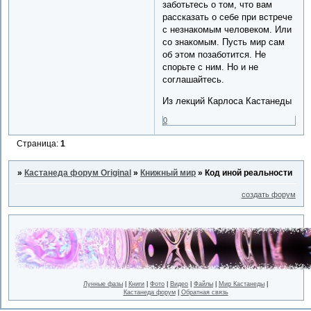
заботьтесь о том, что вам
рассказать о себе при встрече
с незнакомым человеком. Или
со знакомым. Пусть мир сам
об этом позаботится. Не
спорьте с ним. Но и не
соглашайтесь.
Из лекций Карлоса Кастанеды
0
Страница:
1
»
Кастанеда форум Original
»
Книжный мир
»
Код иной реальности
создать форум
Лунные фазы
|
Книги
|
Фото
|
Видео
|
Файлы
|
Мир Кастанеды
|
Кастанеда форум
|
Обратная связь