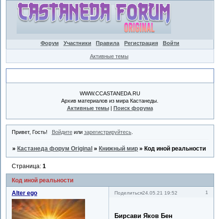
Форум
Участники
Правила
Регистрация
Войти
Активные темы
Объявление
WWW.CCASTANEDA.RU
Архив материалов из мира Кастанеды.
Активные темы
|
Поиск форума
Привет, Гость!
Войдите
или
зарегистрируйтесь
.
»
Кастанеда форум Original
»
Книжный мир
»
Код иной реальности
Страница:
1
Код иной реальности
Alter ego
1
Поделиться
24.05.21 19:52
Бирсави Яков Бен