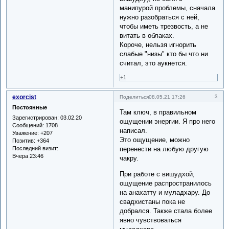
манипурой проблемы, сначала
нужно разобраться с ней,
чтобы иметь трезвость, а не
витать в облаках.
Короче, нельзя игнорить
слабые "низы" кто бы что ни
считал, это аукнется.
+1
exorcist
3
Поделиться
08.05.21 17:26
Постоянные
Там ключ, в правильном
Зарегистрирован
: 03.02.20
ощущении энергии. Я про него
Сообщений:
1708
написал.
Уважение:
+207
Это ощущение, можно
Позитив:
+364
Последний визит:
перенести на любую другую
Вчера 23:46
чакру.
При работе с вишудхой,
ощущение распространилось
на анахатту и муладхару. До
свадхистаны пока не
добрался. Также стала более
явно чувствоваться