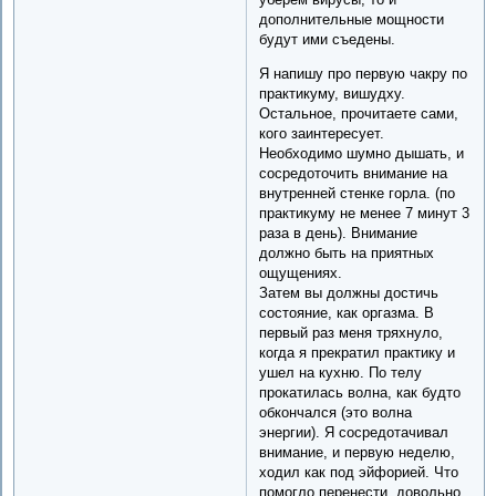
дополнительные мощности
будут ими съедены.
Я напишу про первую чакру по
практикуму, вишудху.
Остальное, прочитаете сами,
кого заинтересует.
Необходимо шумно дышать, и
сосредоточить внимание на
внутренней стенке горла. (по
практикуму не менее 7 минут 3
раза в день). Внимание
должно быть на приятных
ощущениях.
Затем вы должны достичь
состояние, как оргазма. В
первый раз меня тряхнуло,
когда я прекратил практику и
ушел на кухню. По телу
прокатилась волна, как будто
обкончался (это волна
энергии). Я сосредотачивал
внимание, и первую неделю,
ходил как под эйфорией. Что
помогло перенести, довольно