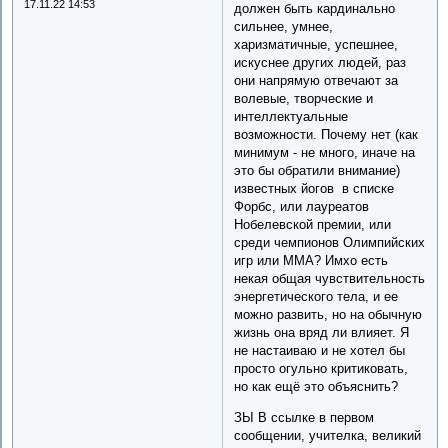
17.11.22 14:53
должен быть кардинально
сильнее, умнее,
харизматичные, успешнее,
искуснее других людей, раз
они напрямую отвечают за
волевые, творческие и
интеллектуальные
возможности. Почему нет (как
минимум - не много, иначе на
это бы обратили внимание)
известных йогов в списке
Форбс, или лауреатов
Нобелевской премии, или
среди чемпионов Олимпийских
игр или ММА? Имхо есть
некая общая чувствительность
энергетического тела, и ее
можно развить, но на обычную
жизнь она вряд ли влияет. Я
не настаиваю и не хотел бы
просто огульно критиковать,
но как ещё это объяснить?
ЗЫ В ссылке в первом
сообщении, учителка, великий