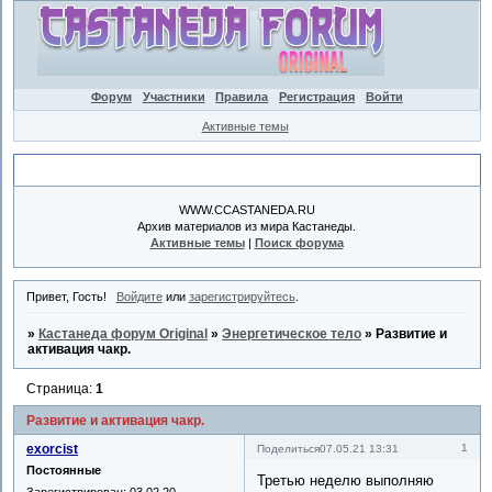
Форум
Участники
Правила
Регистрация
Войти
Активные темы
Объявление
WWW.CCASTANEDA.RU
Архив материалов из мира Кастанеды.
Активные темы
|
Поиск форума
Привет, Гость!
Войдите
или
зарегистрируйтесь
.
»
Кастанеда форум Original
»
Энергетическое тело
»
Развитие и
активация чакр.
Страница:
1
Развитие и активация чакр.
exorcist
1
Поделиться
07.05.21 13:31
Постоянные
Третью неделю выполняю
Зарегистрирован
: 03.02.20