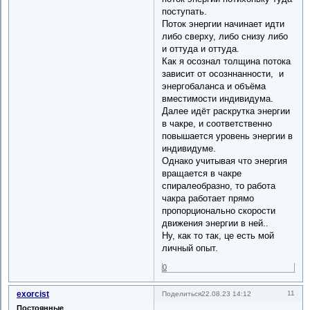
поступать.
Поток энергии начинает идти
либо сверху, либо снизу либо
и оттуда и оттуда.
Как я осознал толщина потока
зависит от осозннанности, и
энергобаланса и объёма
вместимости индивидума.
Далее идёт раскрутка энергии
в чакре, и соответственно
повышается уровень энергии в
индивидуме.
Однако учитывая что энергия
вращается в чакре
спиралеобразно, то работа
чакра работает прямо
пропорционально скорости
движения энергии в ней..
Ну, как то так, це есть мой
личный опыт.
0
exorcist
11
Поделиться
22.08.23 14:12
Постоянные