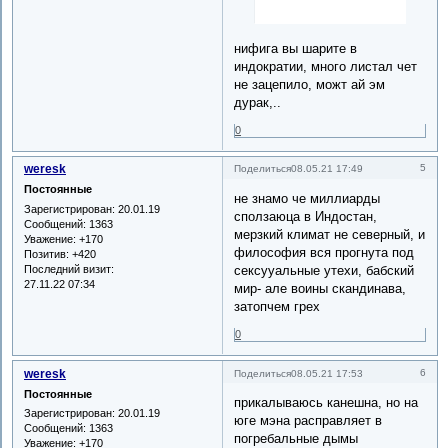
нифига вы шарите в
индократии, много листал чет
не зацепило, можт ай эм
дурак,..
0
weresk
5
Поделиться
08.05.21 17:49
Постоянные
не знамо че миллиарды
Зарегистрирован
: 20.01.19
сползаюца в Индостан,
Сообщений:
1363
мерзкий климат не северный, и
Уважение:
+170
философия вся прогнута под
Позитив:
+420
Последний визит:
сексууальные утехи, бабский
27.11.22 07:34
мир- але воины скандинава,
затопчем грех
0
weresk
6
Поделиться
08.05.21 17:53
Постоянные
прикалываюсь канешна, но на
Зарегистрирован
: 20.01.19
юге мэна расправляет в
Сообщений:
1363
погребальные дымы
Уважение:
+170