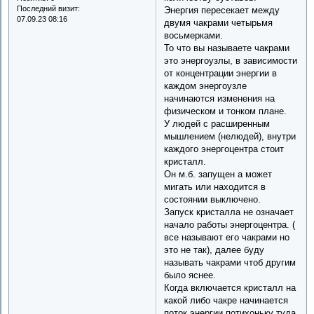
Последний визит:
Энергия пересекает между
07.09.23 08:16
двумя чакрами четырьмя
восьмерками.
То что вы называете чакрами
это энергоузлы, в зависимости
от концентрации энергии в
каждом энергоузле
начинаются изменения на
физическом и тонком плане.
У людей с расширенным
мышлением (нелюдей), внутри
каждого энергоцентра стоит
кристалл.
Он м.б. запущен а может
мигать или находится в
состоянии выключено.
Запуск кристалла не означает
начало работы энергоцентра. (
все называют его чакрами но
это не так), далее буду
называть чакрами чтоб другим
было яснее.
Когда включается кристалл на
какой либо чакре начинается
поток энергии потихоньку туда