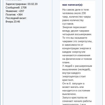
Зарегистрирован
: 03.02.20
мао написал(а):
Сообщений:
1708
На самом деле в теле
Уважение:
+207
человека около 230
Позитив:
+364
чакр, количество чакры
Последний визит:
равно количеству
Вчера 23:46
суставов.
Энергия пересекает
между двумя чакрами
четырьмя восьмерками.
То что вы называете
чакрами это энергоузлы,
в зависимости от
концентрации энергии в
каждом энергоузле
начинаются изменения
на физическом и тонком
плане.
У людей с расширенным
мышлением (нелюдей),
внутри каждого
энергоцентра стоит
кристалл.
Он м.б. запущен а
может мигать или
находится в состоянии
выключено.
Запуск кристалла не
означает начало работы
энергоцентра. ( все