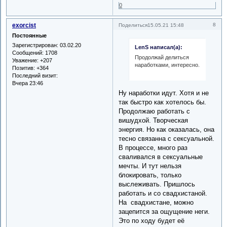
0
exorcist
8
Поделиться
15.05.21 15:48
Постоянные
Зарегистрирован
: 03.02.20
LenS написал(а):
Сообщений:
1708
Продолжай делиться
Уважение:
+207
наработками, интересно.
Позитив:
+364
Последний визит:
Вчера 23:46
Ну наработки идут. Хотя и не
так быстро как хотелось бы.
Продолжаю работать с
вишудхой. Творческая
энергия. Но как оказалась, она
тесно связанна с сексуальной.
В процессе, много раз
сваливался в сексуальные
мечты. И тут нельзя
блокировать, только
выслеживать. Пришлось
работать и со свадхистаной.
На свадхистане, можно
зацепится за ощущение неги.
Это по ходу будет её