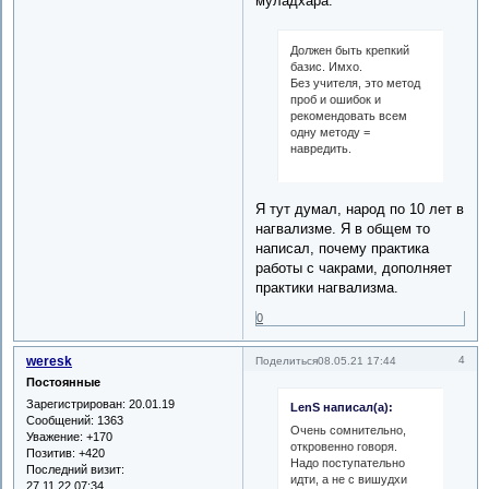
муладхара.
Должен быть крепкий
базис. Имхо.
Без учителя, это метод
проб и ошибок и
рекомендовать всем
одну методу =
навредить.
Я тут думал, народ по 10 лет в
нагвализме. Я в общем то
написал, почему практика
работы с чакрами, дополняет
практики нагвализма.
0
weresk
4
Поделиться
08.05.21 17:44
Постоянные
Зарегистрирован
: 20.01.19
LenS написал(а):
Сообщений:
1363
Очень сомнительно,
Уважение:
+170
откровенно говоря.
Позитив:
+420
Надо поступательно
Последний визит:
идти, а не с вишудхи
27.11.22 07:34