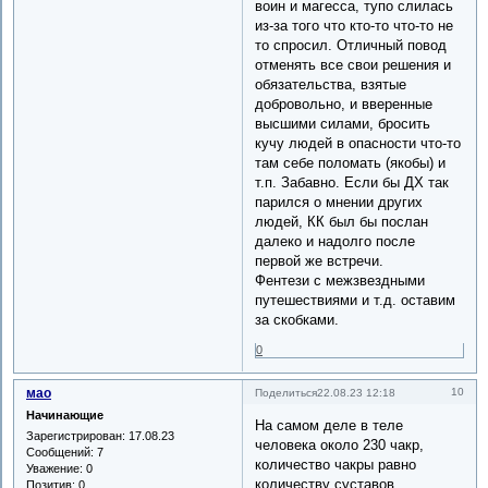
воин и магесса, тупо слилась
из-за того что кто-то что-то не
то спросил. Отличный повод
отменять все свои решения и
обязательства, взятые
добровольно, и вверенные
высшими силами, бросить
кучу людей в опасности что-то
там себе поломать (якобы) и
т.п. Забавно. Если бы ДХ так
парился о мнении других
людей, КК был бы послан
далеко и надолго после
первой же встречи.
Фентези с межзвездными
путешествиями и т.д. оставим
за скобками.
0
мао
10
Поделиться
22.08.23 12:18
Начинающие
На самом деле в теле
Зарегистрирован
: 17.08.23
человека около 230 чакр,
Сообщений:
7
количество чакры равно
Уважение:
0
количеству суставов.
Позитив:
0