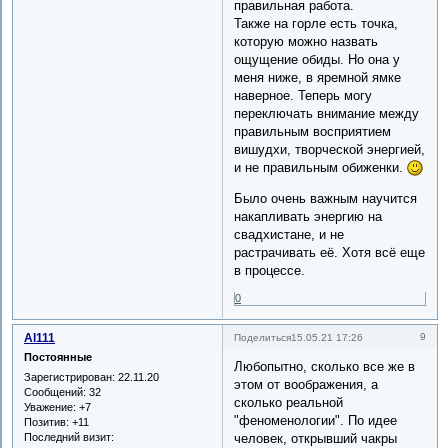
правильная работа.
Также на горле есть точка,
которую можно назвать
ощущение обиды. Но она у
меня ниже, в яремной ямке
наверное. Теперь могу
переключать внимание между
правильным восприятием
вишудхи, творческой энергией,
и не правильным обиженки.
Было очень важным научится
накапливать энергию на
свадхистане, и не
растрачивать её. Хотя всё еще
в процессе.
0
Al111
9
Поделиться
15.05.21 17:26
Постоянные
Любопытно, сколько все же в
Зарегистрирован
: 22.11.20
этом от воображения, а
Сообщений:
32
сколько реальной
Уважение:
+7
"феноменологии". По идее
Позитив:
+11
Последний визит:
человек, открывший чакры