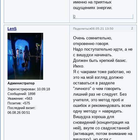
именно на приятных
ощущениях энергии.
0
LenS
2
Поделиться
08.05.21 13:50
Очень сомнительно,
откровенно говоря.
Надо поступательно идти, а не
с вишудхи начинать.
Должен быть крепкий базис.
Имхо.
Я с чакрами тоже работаю, но
это на мой взгляд должно
оставаться в разделе
Администратор
"личного" о чем говорить
Зарегистрирован
: 10.09.18
лишний раз не следует. Без
Сообщений:
1898
Уважение:
+563
учителя, это метод проб и
Позитив:
+575
ошибок и рекомендовать всем
Последний визит:
одну методу = навредить.
06.08.26 00:51
Вишудха хороша для
сновидений (концентрация на
ней), вкупе со свадхистанной
(активация, потом внимание на
вишудху), но если с