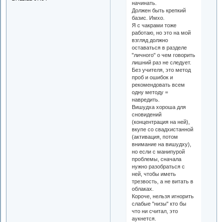
начинать.
Должен быть крепкий
базис. Имхо.
Я с чакрами тоже
работаю, но это на мой
взгляд должно
оставаться в разделе
"личного" о чем говорить
лишний раз не следует.
Без учителя, это метод
проб и ошибок и
рекомендовать всем
одну методу =
навредить.
Вишудха хороша для
сновидений
(концентрация на ней),
вкупе со свадхистанной
(активация, потом
внимание на вишудху),
но если с манипурой
проблемы, сначала
нужно разобраться с
ней, чтобы иметь
трезвость, а не витать в
облаках.
Короче, нельзя игнорить
слабые "низы" кто бы
что ни считал, это
аукнется.