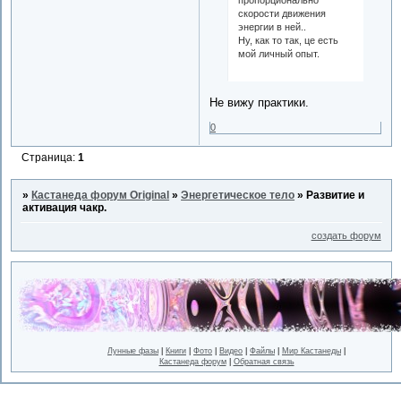
пропорционально
скорости движения
энергии в ней..
Ну, как то так, це есть
мой личный опыт.
Не вижу практики.
0
Страница:
1
»
Кастанеда форум Original
»
Энергетическое тело
»
Развитие и
активация чакр.
создать форум
Лунные фазы
|
Книги
|
Фото
|
Видео
|
Файлы
|
Мир Кастанеды
|
Кастанеда форум
|
Обратная связь