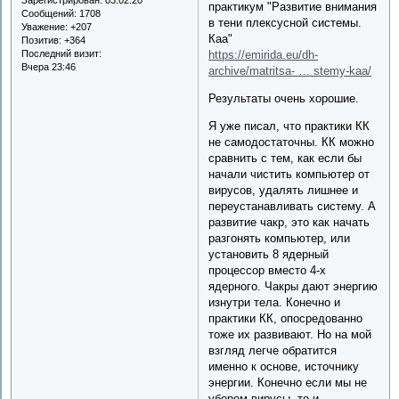
практикум "Развитие внимания
Сообщений:
1708
в тени плексусной системы.
Уважение:
+207
Каа"
Позитив:
+364
Последний визит:
https://emirida.eu/dh-
Вчера 23:46
archive/matritsa- … stemy-kaa/
Результаты очень хорошие.
Я уже писал, что практики КК
не самодостаточны. КК можно
сравнить с тем, как если бы
начали чистить компьютер от
вирусов, удалять лишнее и
переустанавливать систему. А
развитие чакр, это как начать
разгонять компьютер, или
установить 8 ядерный
процессор вместо 4-х
ядерного. Чакры дают энергию
изнутри тела. Конечно и
практики КК, опосредованно
тоже их развивают. Но на мой
взгляд легче обратится
именно к основе, источнику
энергии. Конечно если мы не
уберем вирусы, то и