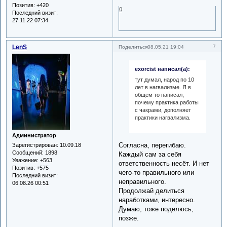
Позитив:
+420
0
Последний визит:
27.11.22 07:34
LenS
7
Поделиться
08.05.21 19:04
exorcist написал(а):
тут думал, народ по 10
лет в нагвализме. Я в
общем то написал,
почему практика работы
с чакрами, дополняет
практики нагвализма.
Администратор
Согласна, перегибаю.
Зарегистрирован
: 10.09.18
Сообщений:
1898
Каждый сам за себя
Уважение:
+563
ответственность несёт. И нет
Позитив:
+575
чего-то правильного или
Последний визит:
неправильного.
06.08.26 00:51
Продолжай делиться
наработками, интересно.
Думаю, тоже поделюсь,
позже.