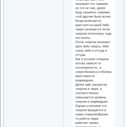
называют его чакрами
но это не так), далее
буду называть чакрами
чтоб другим было яснее.
Когда включается
кристалл на какой либо
чакре начинается поток
энергии потихоньку туда
поступать.
Поток энергии начинает
идти либо сверху, либо
снизу либо и оттуда и
оттуда.
Как я осознал толщина
потока зависит от
осозннанности, и
энергобаланса и объёма
вместимости
индивидума.
Далее идёт раскрутка
энергии в чакре, и
соответственно
повышается уровень
энергии в индивидуме.
Однако учитывая что
энергия вращается в
чакре спиралеобразно,
то работа чакра
работает прямо