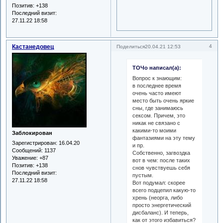
Позитив:
+138
Последний визит:
27.11.22 18:58
Кастанедовец
4
Поделиться
20.04.21 12:53
ТОЧо написал(а):
Вопрос к знающим:
в последнее время
очень часто имеют
место быть очень яркие
сны, где занимаюсь
сексом. Причем, это
никак не связано с
какими-то моими
Заблокирован
фантазиями на эту тему
Зарегистрирован
: 16.04.20
и пр.
Сообщений:
1137
Собственно, загвоздка
Уважение:
+87
вот в чем: после таких
Позитив:
+138
снов чувствуешь себя
Последний визит:
пустым.
27.11.22 18:58
Вот подумал: скорее
всего подцепил какую-то
хрень (неорга, либо
просто энергетический
дисбаланс). И теперь,
как от этого избавиться?