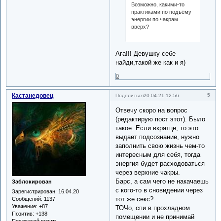
Возможно, какими-то
практиками по подъёму
энергии по чакрам
вверх?
Ага!!! Девушку себе
найди,такой же как и я)
0
Кастанедовец
5
Поделиться
20.04.21 12:56
Отвечу скоро на вопрос
(редактирую пост этот). Было
такое. Если вкратце, то это
выдает подсознание, нужно
заполнить свою жизнь чем-то
интересным для себя, тогда
энергия будет расходоваться
через верхние чакры.
Барс, а сам чего не накачаешь
Заблокирован
с кого-то в сновидении через
Зарегистрирован
: 16.04.20
тот же секс?
Сообщений:
1137
Уважение:
+87
ТОЧо, спи в прохладном
Позитив:
+138
помещении и не принимай
Последний визит: