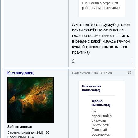
сне, нужна внутренняя
работа и выслеживание.
А что плохого в суккубе), свои
почти семейные отношения,
главное совместимость. Жить
в реале с какой нибудь глупой
куклой гораздо сомнительная
практика)
0
Кастанедовец
15
Поделиться
22.04.21 17:28
Новенький
написал(а):
Apollo
написал(а):
Не
переживай о
снах-они
ничто, ложь.
Заблокирован
Повышай
Зарегистрирован
: 16.04.20
осознанность,
Сообщений:
1137