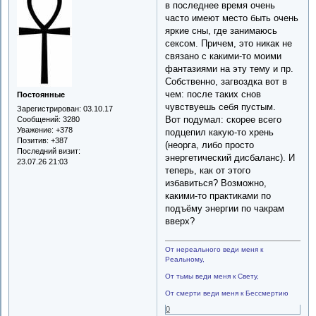
в последнее время очень
часто имеют место быть очень
яркие сны, где занимаюсь
сексом. Причем, это никак не
связано с какими-то моими
фантазиями на эту тему и пр.
Собственно, загвоздка вот в
чем: после таких снов
Постоянные
чувствуешь себя пустым.
Зарегистрирован
: 03.10.17
Вот подумал: скорее всего
Сообщений:
3280
Уважение:
+378
подцепил какую-то хрень
Позитив:
+387
(неорга, либо просто
Последний визит:
энергетический дисбаланс). И
23.07.26 21:03
теперь, как от этого
избавиться? Возможно,
какими-то практиками по
подъёму энергии по чакрам
вверх?
От нереального веди меня к
Реальному,
От тьмы веди меня к Свету,
От смерти веди меня к Бессмертию
0