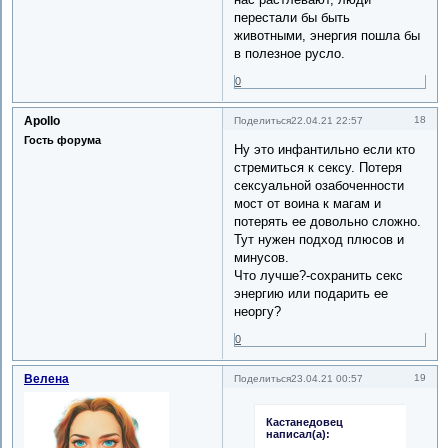
перестали бы быть
животными, энергия пошла бы
в полезное русло.
0
Apollo
18
Поделиться
22.04.21 22:57
Гость форума
Ну это инфантильно если кто
стремиться к сексу. Потеря
сексуальной озабоченности
мост от воина к магам и
потерять ее довольно сложно.
Тут нужен подход плюсов и
минусов.
Что лучше?-сохранить секс
энергию или подарить ее
неоргу?
0
Велена
19
Поделиться
23.04.21 00:57
Кастанедовец
написал(а):