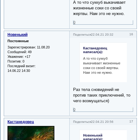
А то что суккуб выкачивает
жизненные соки со своей
жертвы. Нам это не нужно.
0
Новенький
16
Поделиться
22.04.21 20:32
Постоянные
Зарегистрирован
: 11.08.20
Кастанедовец
Сообщений:
49
написал(а):
Уважение:
+17
А то что суккуб
Позитив:
0
выкачивает жизненные
Последний визит:
соки со своей жертвы.
14.06.22 14:30
Нам это не нужно.
Раз тела сновидений не
против таких приключений, то
чего возмущаться)
0
Кастанедовец
17
Поделиться
22.04.21 20:56
Новенький
написал(а):