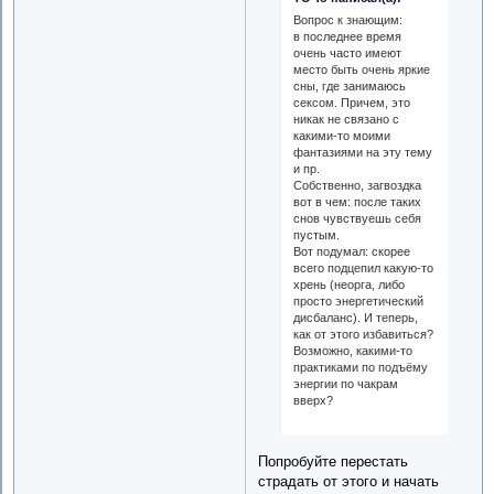
Вопрос к знающим:
в последнее время
очень часто имеют
место быть очень яркие
сны, где занимаюсь
сексом. Причем, это
никак не связано с
какими-то моими
фантазиями на эту тему
и пр.
Собственно, загвоздка
вот в чем: после таких
снов чувствуешь себя
пустым.
Вот подумал: скорее
всего подцепил какую-то
хрень (неорга, либо
просто энергетический
дисбаланс). И теперь,
как от этого избавиться?
Возможно, какими-то
практиками по подъёму
энергии по чакрам
вверх?
Попробуйте перестать
страдать от этого и начать