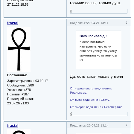
горячие ванны, только душ.
27.11.22 18:58
0
fractal
6
Поделиться
20.04.21 13:11
Bars написал(а):
я себе поставил
намерение, что если
еще раз увижу, то ухожу
моментально от нее или
их
Постоянные
Да, есть такая мысль у меня
Зарегистрирован
: 03.10.17
Сообщений:
3280
От нереального веди меня к
Уважение:
+378
Реальному,
Позитив:
+387
Последний визит:
От тьмы веди меня к Свету,
23.07.26 21:03
От смерти веди меня к Бессмертию
0
fractal
7
Поделиться
20.04.21 13:14