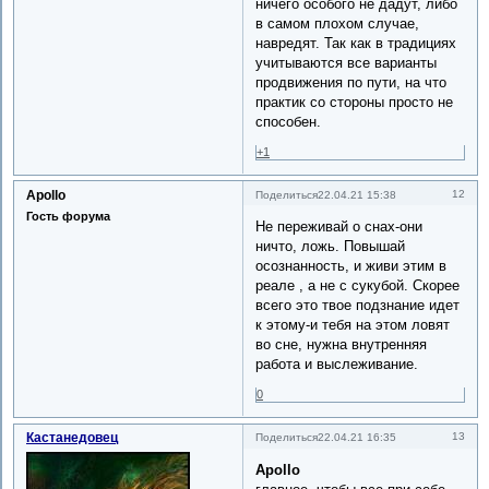
ничего особого не дадут, либо
в самом плохом случае,
навредят. Так как в традициях
учитываются все варианты
продвижения по пути, на что
практик со стороны просто не
способен.
+1
Apollo
12
Поделиться
22.04.21 15:38
Гость форума
Не переживай о снах-они
ничто, ложь. Повышай
осознанность, и живи этим в
реале , а не с сукубой. Скорее
всего это твое подзнание идет
к этому-и тебя на этом ловят
во сне, нужна внутренняя
работа и выслеживание.
0
Кастанедовец
13
Поделиться
22.04.21 16:35
Apollo