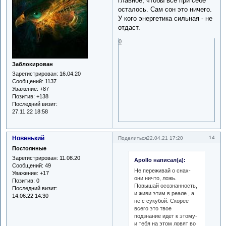
главное, чтобы все при себе
осталось. Сам сон это ничего.
У кого энергетика сильная - не
отдаст.
0
Заблокирован
Зарегистрирован
: 16.04.20
Сообщений:
1137
Уважение:
+87
Позитив:
+138
Последний визит:
27.11.22 18:58
Новенький
14
Поделиться
22.04.21 17:20
Постоянные
Зарегистрирован
: 11.08.20
Apollo написал(а):
Сообщений:
49
Не переживай о снах-
Уважение:
+17
они ничто, ложь.
Позитив:
0
Повышай осознанность,
Последний визит:
и живи этим в реале , а
14.06.22 14:30
не с сукубой. Скорее
всего это твое
подзнание идет к этому-
и тебя на этом ловят во