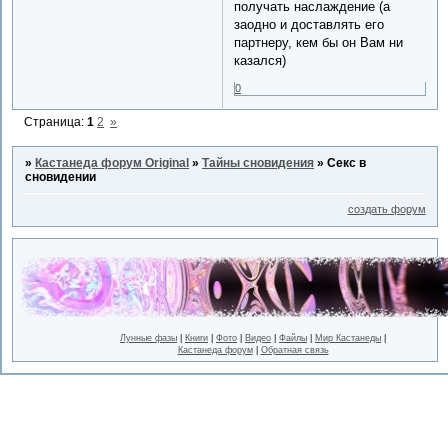
получать наслаждение (а
заодно и доставлять его
партнеру, кем бы он Вам ни
казался)
0
Страница:
1
2
»
»
Кастанеда форум Original
»
Тайны сновидения
»
Секс в
сновидении
создать форум
Лунные фазы
|
Книги
|
Фото
|
Видео
|
Файлы
|
Мир Кастанеды
|
Кастанеда форум
|
Обратная связь