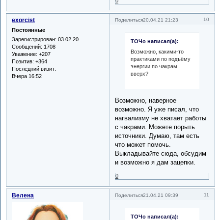
0
exorcist
10
Поделиться
20.04.21 21:23
Постоянные
Зарегистрирован
: 03.02.20
ТОЧо написал(а):
Сообщений:
1708
Возможно, какими-то
Уважение:
+207
практиками по подъёму
Позитив:
+364
энергии по чакрам
Последний визит:
вверх?
Вчера 16:52
Возможно, наверное
возможно. Я уже писал, что
нагвализму не хватает работы
с чакрами. Можете порыть
источники. Думаю, там есть
что может помочь.
Выкладывайте сюда, обсудим
и возможно я дам зацепки.
0
Велена
11
Поделиться
21.04.21 09:39
ТОЧо написал(а):