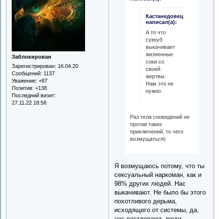
Кастанедовец
написал(а):
А то что
суккуб
выкачивает
жизненные
Заблокирован
соки со
Зарегистрирован
: 16.04.20
своей
Сообщений:
1137
жертвы.
Уважение:
+87
Нам это не
Позитив:
+138
нужно.
Последний визит:
27.11.22 18:58
Раз тела сновидений не
против таких
приключений, то чего
возмущаться)
Я возмущаюсь потому, что ты
сексуальный наркоман, как и
98% других людей. Нас
выкачивают. Не было бы этого
похотливого дерьма,
исходящего от системы, да,
нас растлевают, люди