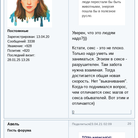
люди перестали бы быть
животными, энергия
пошла бы в полезное
русло.
Постоянные
Уверен, что это людям
Зарегистрирован
: 13.04.20
надо?)))
Сообщений:
3338
Уважение:
+928
Кстати, секс - это не плохо.
Позитив:
+820
Только надо уметь им
Последний визит:
заниматься. Эгоизм в сексе -
28.01.25 13:26
разрушителен. Там забота
нужна взаимная. Тогда
достигается общая новая
скорость. Нет "выкачивания".
Когда-то поднимался вопрос,
чем отличается секс магов от
секса обывателей. Вот этим и
отличается)
0
Авель
20
Поделиться
23.04.21 02:09
Гость форума
ТОЧо написал(а):