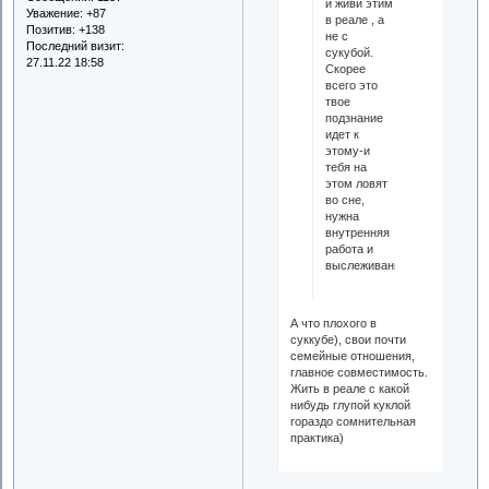
и живи этим
Уважение:
+87
в реале , а
Позитив:
+138
не с
Последний визит:
сукубой.
27.11.22 18:58
Скорее
всего это
твое
подзнание
идет к
этому-и
тебя на
этом ловят
во сне,
нужна
внутренняя
работа и
выслеживание.
А что плохого в
суккубе), свои почти
семейные отношения,
главное совместимость.
Жить в реале с какой
нибудь глупой куклой
гораздо сомнительная
практика)