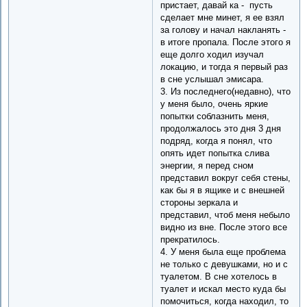
пристает, давай ка - пусть
сделает мне минет, я ее взял
за голову и начал накланять -
в итоге пропала. После этого я
еще долго ходил изучал
локацию, и тогда я первый раз
в сне услышал эмисара.
3. Из последнего(недавно), что
у меня было, очень яркие
попытки соблазнить меня,
продолжалось это дня 3 дня
подряд, когда я понял, что
опять идет попытка слива
энергии, я перед сном
представил вокруг себя стены,
как бы я в ящике и с внешней
стороны зеркала и
представил, чтоб меня небыло
видно из вне. После этого все
прекратилось.
4. У меня была еще проблема
не только с девушками, но и с
туалетом. В сне хотелось в
туалет и искал место куда бы
помочиться, когда находил, то