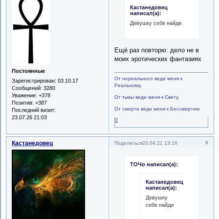
Кастанедовец
написал(а):
Девушку себе найди
Ещё раз повторю: дело не в
моих эротических фантазиях
Постоянные
От нереального веди меня к
Зарегистрирован
: 03.10.17
Реальному,
Сообщений:
3280
Уважение:
+378
От тьмы веди меня к Свету,
Позитив:
+387
От смерти веди меня к Бессмертию
Последний визит:
23.07.26 21:03
0
Кастанедовец
8
Поделиться
20.04.21 13:16
ТОЧо написал(а):
Кастанедовец
написал(а):
Девушку
себе найди