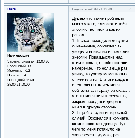
Bars
2
Поделиться
20.04.21 12:40
Думаю что такие проблемы
много у кого, сливают с тебя
энергию, вот мои и как их
решал:
1. В снах приходили девушки
обнаженные, соблазняли -
уводили внимание и шел слив
Начинающие
энергии. Поразмыслив над
Зарегистрирован
: 12.03.20
этим в реале, я себе поставил
Сообщений:
13
намерение, что если еще раз
Уважение:
+12
увижу, то ухожу моментально
Позитив:
+4
от нее или их. В итоге когда в
Последний визит:
след. раз пытались меня
25.06.21 10:00
соблазнить, я сразу ей сказал,
что ты меня не интересуешь,
закрыл перед ней двери и
ушел в другую сторону.
2. Еще был один интересный
случай. Осознался в комнате,
ко мне пристает девица. Тут
чего то меня потянуло на
эксперемент, думаю, раз