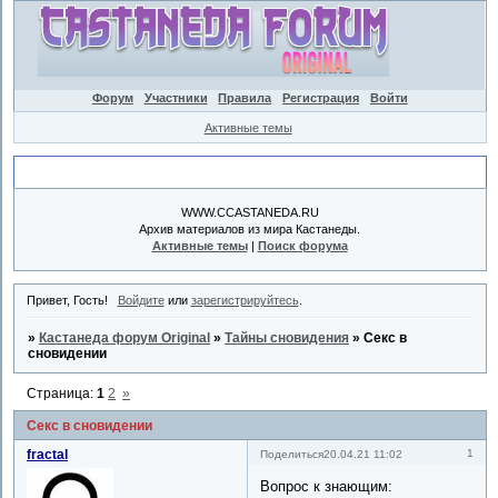
Форум
Участники
Правила
Регистрация
Войти
Активные темы
Объявление
WWW.CCASTANEDA.RU
Архив материалов из мира Кастанеды.
Активные темы
|
Поиск форума
Привет, Гость!
Войдите
или
зарегистрируйтесь
.
»
Кастанеда форум Original
»
Тайны сновидения
»
Секс в
сновидении
Страница:
1
2
»
Секс в сновидении
fractal
1
Поделиться
20.04.21 11:02
Вопрос к знающим: