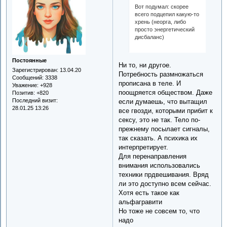
Вот подумал: скорее
всего подцепил какую-то
хрень (неорга, либо
просто энергетический
дисбаланс)
Постоянные
Ни то, ни другое.
Зарегистрирован
: 13.04.20
Потребность размножаться
Сообщений:
3338
прописана в теле. И
Уважение:
+928
поощряется обществом. Даже
Позитив:
+820
Последний визит:
если думаешь, что вытащил
28.01.25 13:26
все гвозди, которыми прибит к
сексу, это не так. Тело по-
прежнему посылает сигналы,
так сказать. А психика их
интерпретирует.
Для перенаправления
внимания использовались
техники прдвешивания. Вряд
ли это доступно всем сейчас.
Хотя есть такое как
альфагравити
Но тоже не совсем то, что
надо