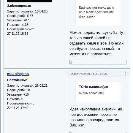
Заблокирован
Ещё раз повторю: дело
Зарегистрирован
: 16.04.20
не в моих эротических
Сообщений:
1137
фантазиях
Уважение:
+87
Позитив:
+138
Последний визит:
Может подхватил суккуба. Тут
27.11.22 18:58
только своей волей не
отдавать семя и все. Но если
сон будет неосознанный, то
может и не получиться.
0
meaningless
9
Поделиться
20.04.21 13:21
Постоянные
Зарегистрирован
: 26.03.21
ТОЧо написал(а):
Сообщений:
28
очень яркие сны
Уважение:
+10
Позитив:
0
Последний визит:
22.04.21 17:42
Идет накопление энергии, но
при достижении порога не
правильно распределяется.
Ваш кэп.