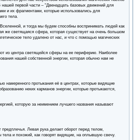
В нашей первой части – "Двенадцать базовых движений для
ами и их фрагментами, которые использовались для
его тела.
 Вселенной, и тогда мы будем способны воспринимать людей как
кая же светящаяся сфера, которая существует на очень большом
гетическое тело удалено от нас, и что с помощью магических
бот из центра светящейся сферы на ее периферию. Наиболее
вания нашей собственной энергии, которая обычно нам не
ью намеренного протыкания её в центрах, которые видящие
бразованию неких карманов энергии, которые протыкаются,
нергией, которую за неимением лучшего названия называют
 предплечья. Левая рука делает оборот перед телом,
 тела и похожий, как говорят видящие, на оплывшую свечу.