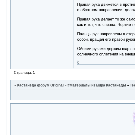
Правая рука движется в проти
в обратном направлении, делая
Правая рука делает то же само
как и тот, что справа. Чертим 
Пальцы рук направлены в сторо
собой, вращая его правой руко
Обеими руками держим шар эне
солнечного сплетения на внеш
0
Страница:
1
»
Кастанеда форум Original
»
#Материалы из мира Кастанеды
»
Те