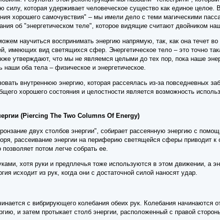
ю силу, которая удерживает человеческое существо как единое целое. 
ения хорошего самочувствия" – мы имели дело с теми магическими пасс
ания об "энергетическом теле", которое видящие считают двойником наш
ожем научиться воспринимать энергию напрямую, так, как она течет во
ей, имеющих вид светящихся сфер. Энергетическое тело – это точно та
кже утверждают, что мы не являемся целыми до тех пор, пока наше энер
 наши оба тела – физическое и энергетическое.
зовать внутреннюю энергию, которая рассеялась из-за повседневных за
щего хорошего состояния и целостности является возможность использо
ергии (Piercing The Two Columns Of Energy)
Пронзание двух столбов энергии", собирает рассеянную энергию с помощ
оря, рассеивание энергии на периферию светящейся сферы приводит к о
 позволяет потом легче собрать ее.
уками, хотя руки и предплечья тоже используются в этом движении, а э
гия исходит из рук, когда они с достаточной силой наносят удар.
чинается с вибрирующего колебания обеих рук. Колебания начинаются от
гию, и затем протыкает столб энергии, расположенный с правой стороны