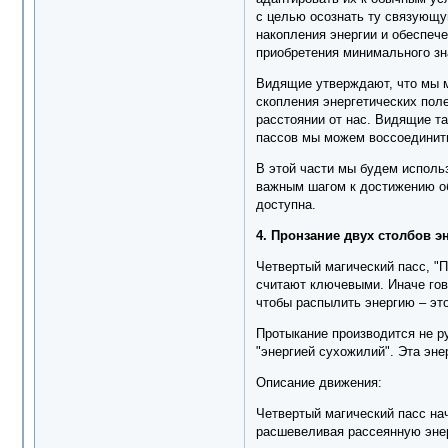
с целью осознать ту связующу
накопления энергии и обеспеч
приобретения минимального зн
Видящие утверждают, что мы м
скопления энергетических пол
расстоянии от нас. Видящие та
пассов мы можем воссоединить
В этой части мы будем исполь
важным шагом к достижению об
доступна.
4. Пронзание двух столбов эн
Четвертый магический пасс, "
считают ключевыми. Иначе гов
чтобы распылить энергию – это
Протыкание производится не р
"энергией сухожилий". Эта энер
Описание движения:
Четвертый магический пасс на
расшевеливая рассеянную энер