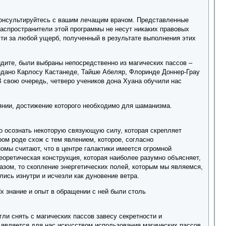
консультируйтесь с вашим лечащим врачом. Представленные
распространители этой программы не несут никаких правовых
сти за любой ущерб, полученный в результате выполнения этих
идите, были выбраны непосредственно из магических пассов –
едано Карлосу Кастанеде, Тайше Абеляр, Флоринде Доннер-Грау
 свою очередь, четверо учеников дона Хуана обучили нас
янии, достижение которого необходимо для шаманизма.
но осознать некоторую связующую силу, которая скрепляет
ом роде схож с тем явлением, которое, согласно
мы считают, что в центре галактики имеется огромной
еоретическая конструкция, которая наиболее разумно объясняет,
зом, то скопление энергетических полей, которым мы являемся,
ись изнутри и исчезли как дуновение ветра.
х знание и опыт в обращении с ней были столь
ли снять с магических пассов завесу секретности и
й является для нас искусством использования магических пассов