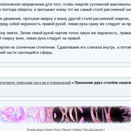
воположном направлении для того, чтобы энергия сухожилий максимальн
 полтора оборота, и протыкает внизу тот же самый столб рассеянной эне
е движение, протыкая вверху и внизу другой столб рассеянной энергии,
перед собой окружность правой рукой, левая рука сразу же следует за пр
ну земли. Затем левой рукой чертим точно такую же окружность, права
й сверху вниз, левая рука следует за правой.
ргии на солнечном сплетении. Сдавливаем его сначала внутрь, а потом
ней части светящейся сферы.
нсегрити: описание пассов и упражнений
»
Пронзание двух столбов энергии
Лунные фазы
|
Книги
|
Фото
|
Видео
|
Файлы
|
Мир Кастанеды
|