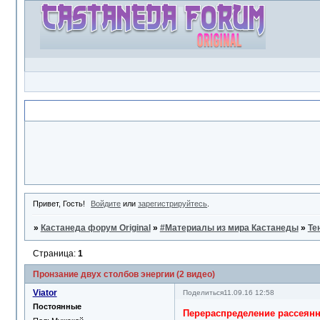
Объявление
Привет, Гость!
Войдите
или
зарегистрируйтесь
.
»
Кастанеда форум Original
»
#Материалы из мира Кастанеды
»
Те
Страница:
1
Пронзание двух столбов энергии (2 видео)
Viator
Поделиться
11.09.16 12:58
Постоянные
Перераспределение рассеянн