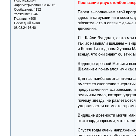
Пол:
Мужской
Пронзание двух столбов энер
Зарегистрирован
: 08.07.16
Сообщений:
4132
Перед выполнением этой прогр
Уважение:
+246
здесь инструкции ни в коем с
Позитив:
+808
обязательств в связи с движен
Последний визит:
08.03.24 16:40
движений.
Я – Кайли Лундалл, а это мои
так их называли шаманы – вид
и Кэрол Тиггс доном Хуаном М
всему, что они знают об этих 
Видящие древней Мексики выпо
Шаманизм понимался ими как в
Для нас наиболее значительная
вместе то скопление энергети
представлениям астрономии, и
величины сила, которая удержи
почему звезды не разлетаются
удерживается на месте огромно
Видящие древности могли мани
экстраординарными, что стали
Спустя годы очень напряженно
адаптировать их к обычным усл