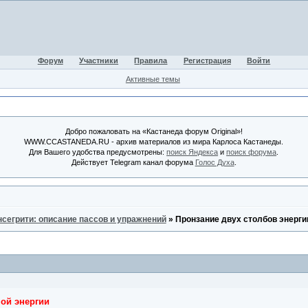
Форум
Участники
Правила
Регистрация
Войти
Активные темы
Добро пожаловать на «Кастанеда форум Original»!
WWW.CCASTANEDA.RU - архив материалов из мира Карлоса Кастанеды.
Для Вашего удобства предусмотрены:
поиск Яндекса
и
поиск форума
.
Действует Telegram канал форума
Голос Духа
.
нсегрити: описание пассов и упражнений
»
Пронзание двух столбов энергии
ой энергии