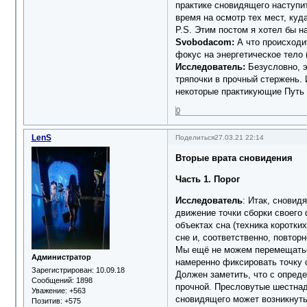
практике сновидящего наступит
время на осмотр тех мест, ку
P.S. Этим постом я хотел бы 
Svobodacom:
А что происходи
фокус на энергетическое тело 
Исследователь:
Безусловно, э
тряпочки в прочный стержень. 
некоторые практикующие Путь 
0
LenS
Поделиться
27.03.21 22:14
Вторые врата сновидения
Часть 1. Порог
Исследователь
: Итак, сновид
движение точки сборки своего 
объектах сна (техника коротки
сне и, соответственно, повтор
Мы ещё не можем перемещаться
Администратор
намеренно фиксировать точку с
Зарегистрирован
: 10.09.18
Должен заметить, что с опреде
Сообщений:
1898
прочной. Пресловутые шестнад
Уважение:
+563
сновидящего может возникнуть 
Позитив:
+575