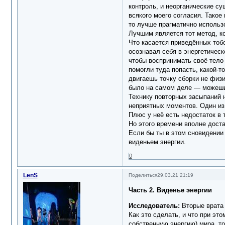
контроль, и неорганические су
всякого моего согласия. Такое
то лучше прагматично использо
Лучшим является тот метод, ко
Что касается приведённых тоб
осознавал себя в энергетическ
чтобы воспринимать своё тело 
помогли туда попасть, какой-т
двигаешь точку сборки не физи
было на самом деле — можешь 
Технику повторных засыпаний н
неприятных моментов. Один из 
Плюс у неё есть недостаток в
Но этого времени вполне дост
Если бы ты в этом сновидении
виденьем энергии.
0
LenS
Поделиться
29.03.21 21:19
Часть 2. Виденье энергии
Исследователь:
Вторые врата
Как это сделать, и что при эт
собственную энергию) мира, то