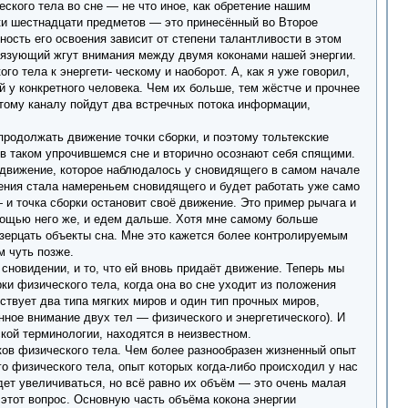
еского тела во сне — не что иное, как обретение нашим
ки шестнадцати предметов — это принесённый во Второе
ость его освоения зависит от степени талантливости в этом
 связующий жгут внимания между двумя коконами нашей энергии.
о тела к энергети- ческому и наоборот. А, как я уже говорил,
 у конкретного человека. Чем их больше, тем жёстче и прочнее
этому каналу пойдут два встречных потока информации,
родолжать движение точки сборки, и поэтому тольтекские
 в таком упрочившемся сне и вторично осознают себя спящими.
е движение, которое наблюдалось у сновидящего в самом начале
дения стала намереньем сновидящего и будет работать уже само
 и точка сборки остановит своё движение. Это пример рычага и
мощью него же, и едем дальше. Хотя мне самому больше
озерцать объекты сна. Мне это кажется более контролируемым
м чуть позже.
сновидении, и то, что ей вновь придаёт движение. Теперь мы
ки физического тела, когда она во сне уходит из положения
твует два типа мягких миров и один тип прочных миров,
ное внимание двух тел — физического и энергетического). И
кой терминологии, находятся в неизвестном.
ов физического тела. Чем более разнообразен жизненный опыт
о физического тела, опыт которых когда-либо происходил у нас
дет увеличиваться, но всё равно их объём — это очень малая
 этот вопрос. Основную часть объёма кокона энергии