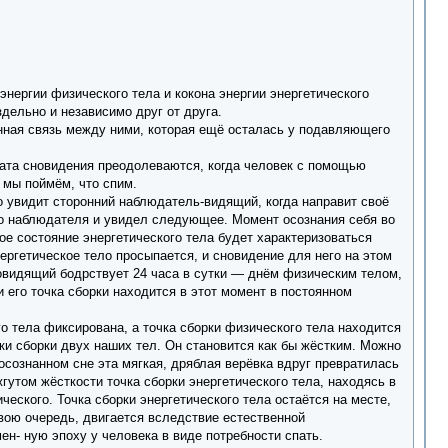
нергии физического тела и кокона энергии энергетического
дельно и независимо друг от друга.
енная связь между ними, которая ещё осталась у подавляющего
рата сновидения преодолеваются, когда человек с помощью
е мы поймём, что спим.
то увидит сторонний наблюдатель-видящий, когда направит своё
го наблюдателя и увидел следующее. Момент осознания себя во
ое состояние энергетического тела будет характеризоваться
ргетическое тело просыпается, и сновидение для него на этом
новидящий бодрствует 24 часа в сутки — днём физическим телом,
и его точка сборки находится в этот момент в постоянном
го тела фиксирована, а точка сборки физического тела находится
чки сборки двух наших тел. Он становится как бы жёстким. Можно
осознанном сне эта мягкая, дряблая верёвка вдруг превратилась
утом жёсткости точка сборки энергетического тела, находясь в
еского. Точка сборки энергетического тела остаётся на месте,
свою очередь, двигается вследствие естественной
н- ную эпоху у человека в виде потребности спать.