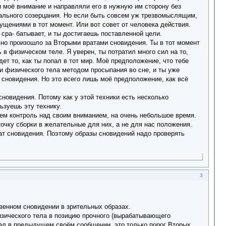
и моё внимание и направляли его в нужную им сторону без
стального созерцания. Но если быть совсем уж трезвомыслящим,
ущениями в тот момент. Или вот совет от человека действия.
 сра- батывает, и ты достигаешь поставленной цели.
но произошло за Вторыми вратами сновидения. Ты в тот момент
 в физическом теле. Я уверен, ты потратил много сил на то,
ет то, как ты попал в тот мир. Моё предположение, что тебе
ки физического тела методом просыпания во сне, и ты уже
и сновидения. Но это всего лишь моё предположение, как всё
новидения. Потому как у этой техники есть несколько
ьзуешь эту технику.
яем контроль над своим вниманием, на очень небольшое время.
очку сборки в желательные для них, а не для нас положения.
ат сновидения. Поэтому образы сновидений надо проверять
3
венном сновидении в зрительных образах.
физического тела в позицию прочного (вырабатывающего
исал в предыдущем своём сообщении, это только порог Вторых