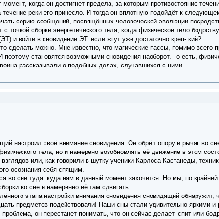
 момент, когда он достигнет предела, за которым противостояние течени
да течение реки его принесло. И тогда он вплотную подойдёт к следующ
начать серию сообщений, посвящённых человеческой эволюции посредст
т с точкой сборки энергетического тела, когда физическое тело бодрст
(ЭТ) и войти в сновидение ЭТ, если жгут уже достаточно креп- кий?
то сделать можно. Мне известно, что магические пассы, помимо всего п
И поэтому становятся возможными сновидения наоборот. То есть, физиче
воина рассказывали о подобных делах, случавшихся с ними.
ящий настроил своё внимание сновидения. Он обрёл опору и рычаг во сн
физического тела, но и намерено возобновлять её движение в этом сост
х взглядов или, как говорили в шутку ученики Карлоса Кастанеды, техни
ного осознания себя спящим.
 во сне туда, куда нам в данный момент захочется. Но мы, по крайней 
борки во сне и намеренно её там сдвигать.
лённого этапа настройки внимания сновидения сновидящий обнаружит, ч
цать предметов подействовали! Наши сны стали удивительно яркими и 
проблема, он перестанет понимать, что он сейчас делает, спит или бодр