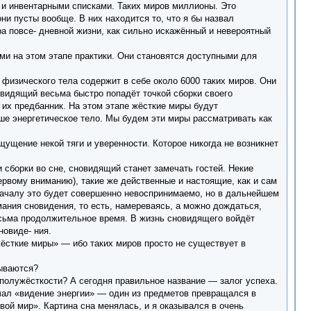
 и инвентарными списками. Таких миров миллионы. Это
они пусты вообще. В них находится то, что я бы назвал
а повсе- дневной жизни, как сильно искажённый и невероятный
ми на этом этапе практики. Они становятся доступными для
 физического тела содержит в себе около 6000 таких миров. Они
овидящий весьма быстро попадёт точкой сборки своего
, их предбанник. На этом этапе жёсткие миры будут
е энергетическое тело. Мы будем эти миры рассматривать как
ущение некой тяги и уверенности. Которое никогда не возникнет
 сборки во сне, сновидящий станет замечать гостей. Некие
ервому вниманию), такие же действенные и настоящие, как и сам
оначалу это будет совершенно невоспринимаемо, но в дальнейшем
мания сновидения, то есть, намереваясь, а можно дождаться,
есьма продолжительное время. В жизнь сновидящего войдёт
новиде- ния.
ёсткие миры» — ибо таких миров просто не существует в
зываются?
полужёсткости? А сегодня правильное название — залог успеха.
ичал «видение энергии» — один из предметов превращался в
вой мир». Картина сна менялась, и я оказывался в очень