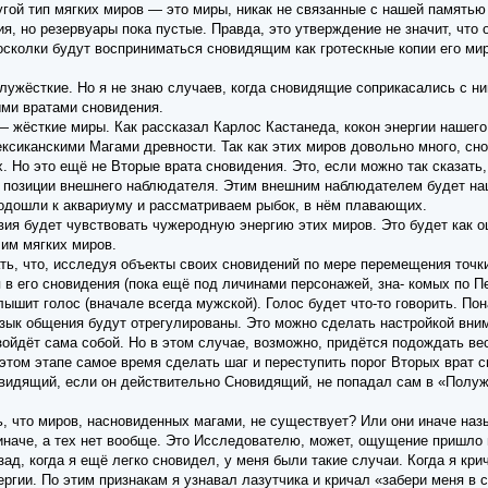
угой тип мягких миров — это миры, никак не связанные с нашей памятью
я, но резервуары пока пустые. Правда, это утверждение не значит, что 
осколки будут восприниматься сновидящим как гротескные копии его мир
лужёсткие. Но я не знаю случаев, когда сновидящие соприкасались с ни
ыми вратами сновидения.
— жёсткие миры. Как рассказал Карлос Кастанеда, кокон энергии нашего
ксиканскими Магами древности. Так как этих миров довольно много, сн
х. Но это ещё не Вторые врата сновидения. Это, если можно так сказать
позиции внешнего наблюдателя. Этим внешним наблюдателем будет наш
подошли к аквариуму и рассматриваем рыбок, в нём плавающих.
я будет чувствовать чужеродную энергию этих миров. Это будет как ощ
 им мягких миров.
ь, что, исследуя объекты своих сновидений по мере перемещения точки
в его сновидения (пока ещё под личинами персонажей, зна- комых по П
лышит голос (вначале всегда мужской). Голос будет что-то говорить. П
язык общения будут отрегулированы. Это можно сделать настройкой вни
изойдёт сама собой. Но в этом случае, возможно, придётся подождать в
этом этапе самое время сделать шаг и переступить порог Вторых врат с
овидящий, если он действительно Сновидящий, не попадал сам в «Полуж
ь, что миров, насновиденных магами, не существует? Или они иначе на
иначе, а тех нет вообще. Это Исследователю, может, ощущение пришло 
ад, когда я ещё легко сновидел, у меня были такие случаи. Когда я кр
гии. По этим признакам я узнавал лазутчика и кричал «забери меня в с