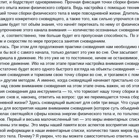
спит, и бодрствует одновременно. Прочная фиксация точки сборки физич
ого опыта жизни физического собрата. Ведь настройка с помощью техни
й точки сборки физического тела в мире повседневной жизни. Длительн
каждого конкретного сновидящего, а также того, как сильно упрочился
им будет тот объём знания, что начнёт перетекать по нему от физическог
упрочнение этого канала внимания — количество осознанных сновидений
 и, соответственно, тем больше будет его пропускная способность. По 
 и скоростям по мере прогресса занятия сновидением.
лась. При этом для продолжения практики сновидения нам необходимо п
к бы всё с самого начала, только делают это уже во сне. Они засыпают
 пришла в движение. Но это уже не то постоянное, ничем не остановимо
ретное движение. Ибо на этом этапе практики настройка внимания снови
статочно будет всего одного быстрого взгляда на объекты сновидения —
ия сновидения и тормозим свою точку сборки во сне, и трогаемся с по
а» другим методом. А именно, когда сновидящий начинает пристально с
 над своим вниманием сновидения на этом этапе очень важен, но об это
ия сновидения два инструмента — то, что тормозит нашу точку сборки в 
х снов и, наконец, ответить на вопрос: где же перемещается точка сбор
невной жизни? Здесь сновидящий выяснит для себя три вещи. Что сущес
ны для восприятия нашим вниманием сновидения (которое суть объединён
елах светящейся сферы кокона энергии физического тела и, по тольтекс
ров. Первый и весьма малочисленный тип — это миры инвентарных списк
енны эти миры. Это миры нашей памяти всех аспектов восприятия нашег
вой информации в наши инвентарные списки, количество таких миров бу
ого тела. Почему? Я уверен, что вы можете самостоятельно ответить на