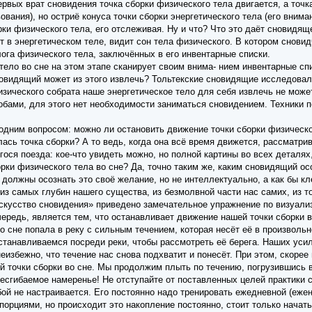
рвых врат сновидения точка сборки физического тела двигается, а точк
ования), но остриё конуса точки сборки энергетического тела (его вним
ки физического тела, его отслеживая. Ну и что? Что это даёт сновидя
 в энергетическом теле, видит сон тела физического. В котором сновид
ога физического тела, заключённых в его инвентарные списки.
тело во сне на этом этапе сканирует своим внима- нием инвентарные сп
овидящий может из этого извлечь? Тольтекские сновидящие исследовали 
зического собрата наше энергетическое тело для себя извлечь не может
обами, для этого нет необходимости заниматься сновидением. Техники 
одним вопросом: можно ли остановить движение точки сборки физическо
лась точка сборки? А то ведь, когда она всё время движется, рассматри
ося поезда: кое-что увидеть можно, но полной картины во всех деталях
орки физического тела во сне? Да, точно таким же, каким сновидящий
должны осознать это своё желание, но не интеллектуально, а как бы кл
з самых глубин нашего существа, из безмолвной части нас самих, из тог
скусство сновидения» приведено замечательное упражнение по визуализ
чередь, является тем, что останавливает движение нашей точки сборки 
 во сне попала в реку с сильным течением, которая несёт её в произвол
танавливаемся посреди реки, чтобы рассмотреть её берега. Наших усили
еизбежно, что течение нас снова подхватит и понесёт. При этом, скорее
й точки сборки во сне. Мы продолжим плыть по течению, погрузившись 
есгибаемое намеренье! Не отступайте от поставленных целей практики с
ой не настраивается. Его постоянно надо тренировать ежедневной (ежен
порциями, но происходит это накопление постоянно, стоит только начат