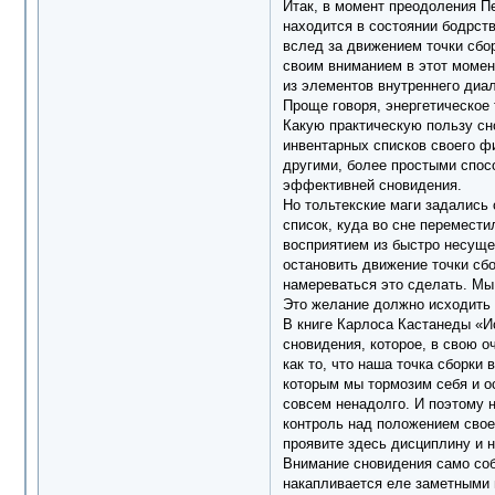
Итак, в момент преодоления Пе
находится в состоянии бодрств
вслед за движением точки сбор
своим вниманием в этот момент
из элементов внутреннего диал
Проще говоря, энергетическое 
Какую практическую пользу сн
инвентарных списков своего фи
другими, более простыми спос
эффективней сновидения.
Но тольтекские маги задались 
список, куда во сне перемести
восприятием из быстро несущег
остановить движение точки сб
намереваться это сделать. Мы 
Это желание должно исходить и
В книге Карлоса Кастанеды «И
сновидения, которое, в свою о
как то, что наша точка сборки
которым мы тормозим себя и ос
совсем ненадолго. И поэтому н
контроль над положением свое
проявите здесь дисциплину и н
Внимание сновидения само соб
накапливается еле заметными 