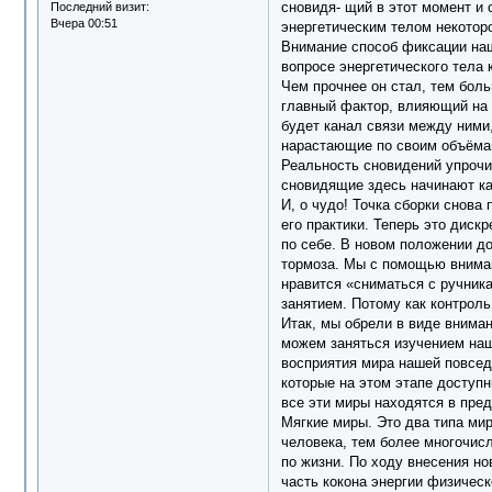
сновидя- щий в этот момент и 
Последний визит:
Вчера 00:51
энергетическим телом некотор
Внимание способ фиксации наше
вопросе энергетического тела 
Чем прочнее он стал, тем больш
главный фактор, влияющий на 
будет канал связи между ними,
нарастающие по своим объёмам
Реальность сновидений упрочи
сновидящие здесь начинают ка
И, о чудо! Точка сборки снова
его практики. Теперь это диск
по себе. В новом положении до
тормоза. Мы с помощью вниман
нравится «сниматься с ручник
занятием. Потому как контроль
Итак, мы обрели в виде вниман
можем заняться изучением наши
восприятия мира нашей повсед
которые на этом этапе доступ
все эти миры находятся в пред
Мягкие миры. Это два типа ми
человека, тем более многочисл
по жизни. По ходу внесения но
часть кокона энергии физическ