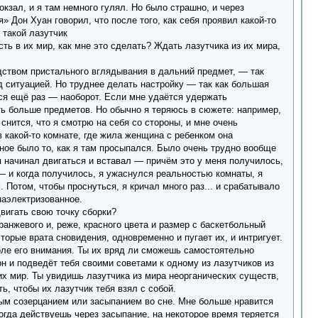
кзал, и я там немного гулял. Но было страшно, и через
» Дон Хуан говорил, что после того, как себя проявил какой-то
 такой лазутчик
сть в их мир, как мне это сделать? Ждать лазутчика из их мира,
едством пристального вглядывания в дальний предмет, — так
д ситуацией. Но труднее делать настройку — так как большая
ся ещё раз — наоборот. Если мне удаётся удержать
ть больше предметов. Но обычно я теряюсь в сюжете: например,
снится, что я смотрю на себя со стороны, и мне очень
в какой-то комнате, где жила женщина с ребенком она
шное было то, как я там просыпался. Было очень трудно вообще
 начинал двигаться и вставал — причём это у меня получилось,
— и когда получилось, я ужаснулся реальностью комнаты, я
Потом, чтобы проснуться, я кричал много раз... и срабатывало
наэлектризованное.
вигать свою точку сборки?
анжевого и, реже, красного цвета и размер с баскетбольный
торые врата сновидения, одновременно и пугает их, и интригует.
поле его внимания. Ты их вряд ли сможешь самостоятельно
н и подведёт тебя своими советами к одному из лазутчиков из
их мир. Ты увидишь лазутчика из мира неорганических существ,
ть, чтобы их лазутчик тебя взял с собой.
ным созерцанием или засыпанием во сне. Мне больше нравится
огда действуешь через засыпание, на некоторое время теряется