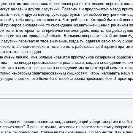
щества этим пользовались и несколько раз в этот момент перехватывал
 могут делать и другие лазутчики. Поэтому я и предпочитаю метод при
вать и тот, и другой метод, руководствуясь при выборе внутренними ощ
торый у тебя получается освоить быстрей всего. Который быстрей всего
ой примеров сновидений, то сновидение комнаты женщины с ребёнком яв
ом теле, в котором ты по привычке пытался действовать, как действуешь
энергии как материальный объект. Большим вопросом в этой истории буд
о лазутчик перехватил твоё внимание, когда ты сдвигал свою точку сбор
ческого, а энергетического тела, то есть работаешь за Вторыми вратам
знать только ты один.
е очень люблю, мне больше нравится пристальное созерцание образов с
них — ты иногда просыпаешься в реальности, когда в сновидении испол
 том, что в момент засыпания в сновидении мы на некоторый момент тер
аточно некоторым заинтересованным сущностям, чтобы направить нашу т
 увидел энергию, это было бы с твоей стороны прохождением Вторых вр
 сновидения преодолеваются, когда сновидящий увидит энергию в собст
ом происходит? Я раньше думал, что если ты переместил точку сборки 
 и всё, ты преодолел Вторые врата сновидения. Но это не так. Как я п