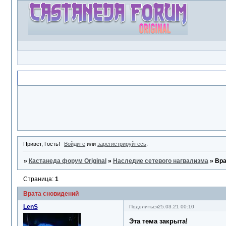
Объявление
Привет, Гость!
Войдите
или
зарегистрируйтесь
.
»
Кастанеда форум Original
»
Наследие сетевого нагвализма
»
Вра
Страница:
1
Врата сновидений
LenS
Поделиться
25.03.21 00:10
Эта тема закрыта!