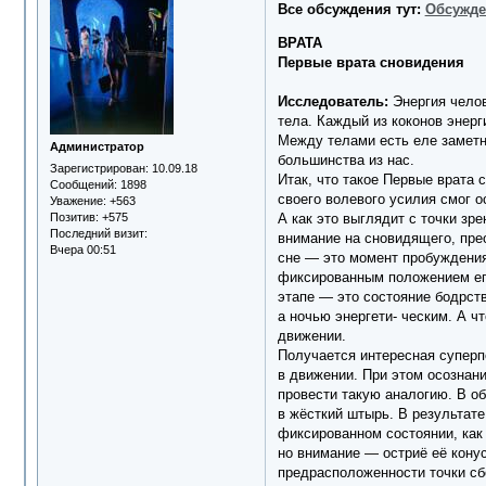
Все обсуждения тут:
Обсужде
ВРАТА
Первые врата сновидения
Исследователь:
Энергия челов
тела. Каждый из коконов энерг
Между телами есть еле заметн
Администратор
большинства из нас.
Зарегистрирован
: 10.09.18
Итак, что такое Первые врата
Сообщений:
1898
своего волевого усилия смог о
Уважение:
+563
Позитив:
+575
А как это выглядит с точки зр
Последний визит:
внимание на сновидящего, пре
Вчера 00:51
сне — это момент пробуждения 
фиксированным положением его
этапе — это состояние бодрств
а ночью энергети- ческим. А ч
движении.
Получается интересная суперпо
в движении. При этом осознани
провести такую аналогию. В об
в жёсткий штырь. В результат
фиксированном состоянии, как 
но внимание — остриё её конус
предрасположенности точки сбо