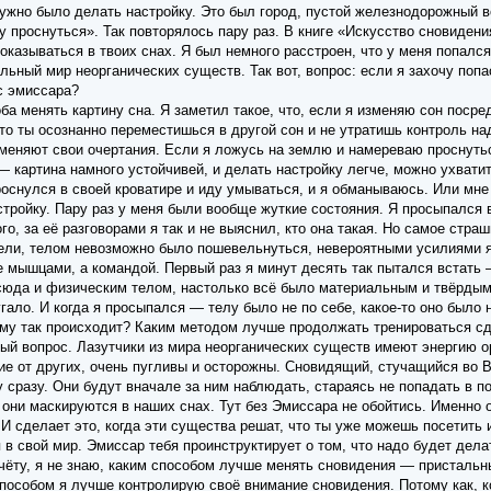
нужно было делать настройку. Это был город, пустой железнодорожный во
у проснуться». Так повторялось пару раз. В книге «Искусство сновидения
показываться в твоих снах. Я был немного расстроен, что у меня попался
льный мир неорганических существ. Так вот, вопрос: если я захочу попа
с эмиссара?
ба менять картину сна. Я заметил такое, что, если я изменяю сон поср
что ты осознанно переместишься в другой сон и не утратишь контроль на
 меняют свои очертания. Если я ложусь на землю и намереваю проснуть
— картина намного устойчивей, и делать настройку легче, можно ухвати
роснулся в своей кроватире и иду умываться, и я обманываюсь. Или мне 
стройку. Пару раз у меня были вообще жуткие состояния. Я просыпался 
о, за её разговорами я так и не выяснил, кто она такая. Но самое стра
трели, телом невозможно было пошевельнуться, невероятными усилиями я
е мышцами, а командой. Первый раз я минут десять так пытался встать 
юда и физическим телом, настолько всё было материальным и твёрдым. 
угало. И когда я просыпался — телу было не по себе, какое-то оно было 
ему так происходит? Каким методом лучше продолжать тренироваться сд
ый вопрос. Лазутчики из мира неорганических существ имеют энергию ор
чие от других, очень пугливы и осторожны. Сновидящий, стучащийся во В
 сразу. Они будут вначале за ним наблюдать, стараясь не попадать в 
они маскируются в наших снах. Тут без Эмиссара не обойтись. Именно о
И сделает это, когда эти существа решат, что ты уже можешь посетить 
я в свой мир. Эмиссар тебя проинструктирует о том, что надо будет дела
чёту, я не знаю, каким способом лучше менять сновидения — присталь
способом я лучше контролирую своё внимание сновидения. Потому как, к