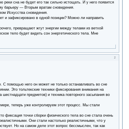
ю реки сна не будет его так сильно истощать. И у него появится
ему барьеру — Вторым вратам сновидения.
вом Искусства сновидения.
вует и зафиксировано в одной позиции? Можно ли направить
рочего, превращают жгут энергии между телами из ветхой
ское тело будет видеть сон энергетического тела. Мне
2
е. С помощью него он может не только останавливать во сне
оянии. Это тольтекские техники фиксирования внимания на
ка шестнадцати предметов) и техника повторного засыпания во
мере, теперь уже контролируем этот процесс. Мы стали
то фиксация точки сборки физического тела во сне стала очень
реалистичными. Они стали настолько реалистичными, что у
ствует. Но на самом деле этот вопрос бессмыслен, так как