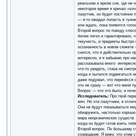
реальном и ярком сне, где не 
некоторое время я кричал «хоч
лазутчик, он будет постоянно 
— я-то ожидал попасть в тунне
или ждать, пока появится голо
Второй вопрос по поводу спосо
более легко и гарантировано, 
текучесть, и предметы быстро
осознанность в новом сюжете 
снится, что я действительно п
интересно, и я забываю про на
рассказывала много интересног
что-то увидеть, глаза не смо
когда я пытался подвигаться н
даже подумал, что перенёсся с
это не сразу — вот что меня п
Вопрос — что это было, и поч
Исследователь:
Про твой перв
мяч. Но эти лазутчики, в отли
Они не будут показываться ему
обнаружить, настолько хорошо 
мира неорганических существ. 
когда он будет готов взять теб
Второй вопрос. По большому с
созерцание. Я вижу, что этим 