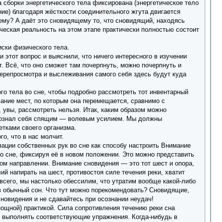
а сборки энергетического тела фиксирована (энергетическое тело
ание) благодаря жёсткости соединительного жгута двигается
щему? А даёт это сновидящему то, что сновидящий, находясь
ческая реальность на этом этапе практически полностью состоит
иски физического тела.
этот вопрос и выяснили, что ничего интересного в изучении
. Всё, что оно сможет там почерпнуть, можно почерпнуть и
перепросмотра и выслеживания самого себя здесь будут куда
го тела во сне, чтобы подробно рассмотреть тот инвентарный
вание мест, по которым она перемещается, сравнимо с
, увы, рассмотреть нельзя. Итак, каким образом можно
 осознал себя спящим — волевым усилием. Мы должны
етками своего организма.
о, что в нас молчит.
ации собственных рук во сне как способу настроить Внимание
во сне, фиксируя её в новом положении. Это можно представить
ьном направлении. Внимание сновидения — это тот шест и опора,
й напирать на шест, противостоя силе течения реки, хватит
 всего, мы настолько обессилим, что утратим вообще какой-либо
в обычный сон. Что тут можно порекомендовать? Сновидящие,
новидения и не сдавайтесь при осознании неудач!
ощной) практикой. Сила сопротивления течению реки сна
ь выполнять соответствующие упражнения. Когда-нибудь в