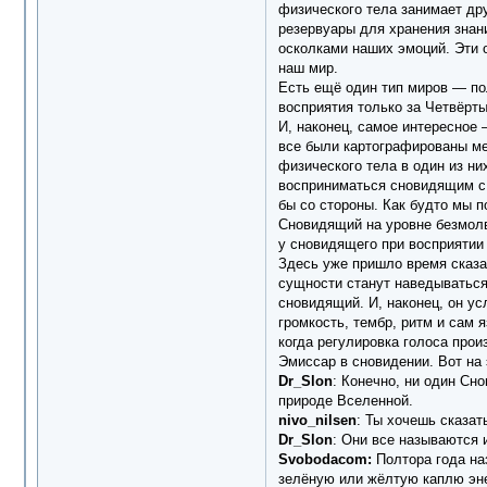
физического тела занимает др
резервуары для хранения знани
осколками наших эмоций. Эти 
наш мир.
Есть ещё один тип миров — по
восприятия только за Четвёрт
И, наконец, самое интересное 
все были картографированы ме
физического тела в один из ни
восприниматься сновидящим с 
бы со стороны. Как будто мы 
Сновидящий на уровне безмолви
у сновидящего при восприятии
Здесь уже пришло время сказат
сущности станут наведываться 
сновидящий. И, наконец, он ус
громкость, тембр, ритм и сам 
когда регулировка голоса про
Эмиссар в сновидении. Вот на 
Dr_Slon
: Конечно, ни один Сн
природе Вселенной.
nivo_nilsen
: Ты хочешь сказат
Dr_Slon
: Они все называются 
Svobodacom:
Полтора года наз
зелёную или жёлтую каплю энер