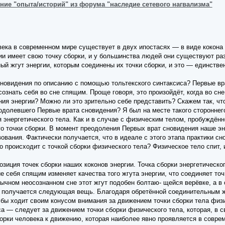
ние "опыта/историй" из форума "наследие сетевого нагвализма"
ека в современном мире существует в двух ипостасях — в виде кокона э
ии имеет свою точку сборки, и у большинства людей они существуют раз
ый жгут энергии, которым соединены их точки сборки, и это — единств
 сновидения по описанию с помощью тольтекского синтаксиса? Первые в
сознать себя во сне спящим. Проще говоря, это произойдёт, когда во сн
ения энергии? Можно ли это зрительно себе представить? Скажем так, ч
одолевшего Первые врата сновидения? Я был на месте такого сторонне
энергетического тела. Как и в случае с физическим телом, пробуждённ
 точки сборки. В момент преодоления Первых врат сновидения наше эне
ования. Фактически получается, что в идеале с этого этапа практики с
то происходит с точкой сборки физического тела? Физическое тело спит, 
зиция точек сборки наших коконов энергии. Точка сборки энергетическо
е себя спящим изменяет качества того жгута энергии, что соединяет то
ычном неосознанном сне этот жгут подобен болтаю- щейся верёвке, а в 
е получается следующая вещь. Благодаря обретённой соединительным жг
бы ходит своим конусом внимания за движением точки сборки тела физич
а — следует за движением точки сборки физического тела, которая, в 
рки человека к движению, которая наиболее явно проявляется в совреме