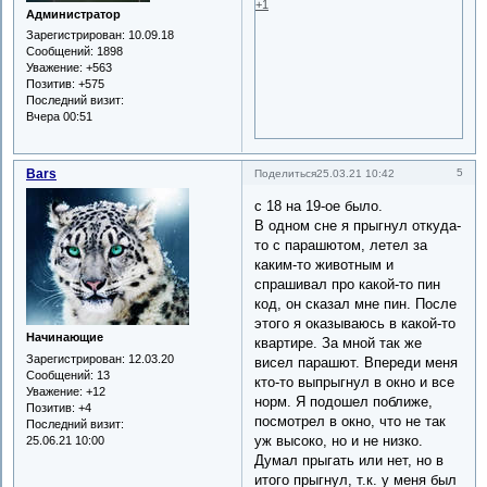
+1
Администратор
Зарегистрирован
: 10.09.18
Сообщений:
1898
Уважение:
+563
Позитив:
+575
Последний визит:
Вчера 00:51
Bars
5
Поделиться
25.03.21 10:42
с 18 на 19-ое было.
В одном сне я прыгнул откуда-
то с парашютом, летел за
каким-то животным и
спрашивал про какой-то пин
код, он сказал мне пин. После
этого я оказываюсь в какой-то
Начинающие
квартире. За мной так же
Зарегистрирован
: 12.03.20
висел парашют. Впереди меня
Сообщений:
13
кто-то выпрыгнул в окно и все
Уважение:
+12
норм. Я подошел поближе,
Позитив:
+4
посмотрел в окно, что не так
Последний визит:
уж высоко, но и не низко.
25.06.21 10:00
Думал прыгать или нет, но в
итого прыгнул, т.к. у меня был