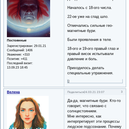
Началось с 18-ого числа.
22-ое уже на спад шло.
Отмечались сильные гео-
магнитные бури.
Были проявления в теле.
Постоянные
Зарегистрирован
: 29.01.21
18-ого и 19-ого правый глаз и
Сообщений:
1406
правый висок испытывали
Уважение:
+310
давление и боль.
Позитив:
+411
Последний визит:
Приходилось делать
13.09.23 18:45
специальные упражнения.
0
Велена
3
Поделиться
24.03.21 23:07
Да-да, магнитные бури. Кто-то
говорит, что связано с
солнцестоянием.
Мне интересно, как
интерпретирует эти процессы
людское подсознание. Почему