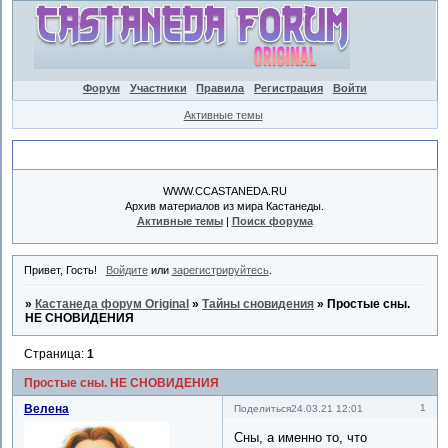
Форум
Участники
Правила
Регистрация
Войти
Активные темы
Объявление
WWW.CCASTANEDA.RU
Архив материалов из мира Кастанеды.
Активные темы
|
Поиск форума
Привет, Гость!
Войдите
или
зарегистрируйтесь
.
»
Кастанеда форум Original
»
Тайны сновидения
»
Простые сны.
НЕ СНОВИДЕНИЯ
Страница:
1
Простые сны. НЕ СНОВИДЕНИЯ
Велена
1
Поделиться
24.03.21 12:01
Сны, а именно то, что