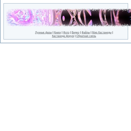
Лунные фазы
|
Книги
|
Фото
|
Видео
|
Файлы
|
Мир Кастанеды
|
Кастанеда форум
|
Обратная связь