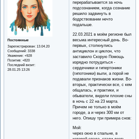
перерабатывается за ночь
подсознанием, когда сознание
решило задвинуть в
бодрствовании нечто
подальше.
22.03.2021 в моём регионе был
весьма интересный день. Во-
Постоянные
первых, столкнулись
Зарегистрирован
: 13.04.20
антициклон и циклон, что
Сообщений:
3338
Уважение:
+928
заставило Скорую Помощь
Позитив:
+820
изрядно потрудиться -
Последний визит:
сердечники и гипертоники
28.01.25 13:26
(гипотоники) выли, а порой не
подавали признаков жизни. Во-
вторых, практически все, с кем
общалась, и практики, и
обыватели, видели плохие сны
в ночь с 22 на 23 марта.
Причем не только в моём
городе, а и через 300 км от
него. Опишу три примера снов:
Мой:
через окно в спальне, в
которой спала, стали лезть