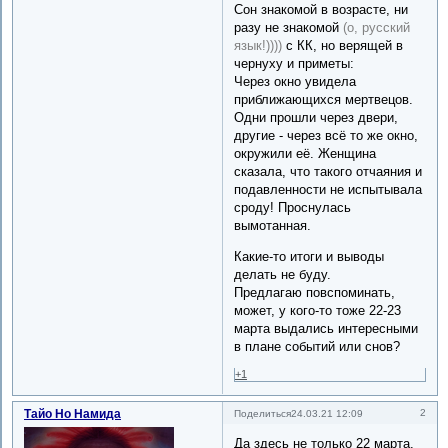
Сон знакомой в возрасте, ни
разу не знакомой
(о, русский
язык!))))
с КК, но верящей в
чернуху и приметы:
Через окно увидела
приближающихся мертвецов.
Одни прошли через двери,
другие - через всё то же окно,
окружили её. Женщина
сказала, что такого отчаяния и
подавленности не испытывала
сроду! Проснулась
вымотанная.
Какие-то итоги и выводы
делать не буду.
Предлагаю повспоминать,
может, у кого-то тоже 22-23
марта выдались интересными
в плане событий или снов?
+1
Тайо Но Намида
2
Поделиться
24.03.21 12:09
Да здесь не только 22 марта.