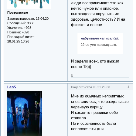
люди воспринимают это как
нечто чужое или опасное,
Постоянные
пытающееся нарушить их
Зарегистрирован
: 13.04.20
здоровье, целостность? И на
Сообщений:
3338
физике, и во сне.
Уважение:
+928
Позитив:
+820
Последний визит:
набуйваля написал(а):
28.01.25 13:26
22-ое уже на спад шло.
И задело всех, кто выжил
после 18)))
0
LenS
4
Поделиться
24.03.21 23:38
Мне из обычных неприятных
снов снилось, что разделываю
червивую курицу.
И какие-то прививки себе
ставила.
Но и осознанность была
неплохая эти дни.