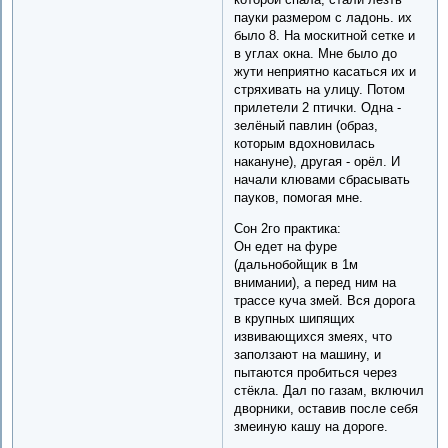
пауки размером с ладонь. их
было 8. На москитной сетке и
в углах окна. Мне было до
жути неприятно касаться их и
стряхивать на улицу. Потом
прилетели 2 птички. Одна -
зелёный павлин (образ,
которым вдохновилась
накануне), другая - орёл. И
начали клювами сбрасывать
пауков, помогая мне.
Сон 2го практика:
Он едет на фуре
(дальнобойщик в 1м
внимании), а перед ним на
трассе куча змей. Вся дорога
в крупных шипящих
извивающихся змеях, что
заползают на машину, и
пытаются пробиться через
стёкла. Дал по газам, включил
дворники, оставив после себя
змеиную кашу на дороге.