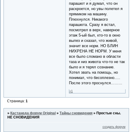
парашют и я думал, что он
раскроется, но увы полетел я
прямиком на машину.
Плюхнулся. Никакого
парашюта. Сразу я встал,
посмотрел в верх, наверное
этаж 5-ый был, кто-то в окно
вылез и сказал, что живой,
значит все норм. НО БЛИН
НИХРЕНА НЕ НОРМ. У меня
все было сломано в области
таза и низ живота что-то не так
было и я терял сознание.
Хотел звать на помощь, но
понимал, что бесоплезно.....
После этого проснулся………
+1
Страница:
1
»
Кастанеда форум Original
»
Тайны сновидения
»
Простые сны.
НЕ СНОВИДЕНИЯ
создать форум