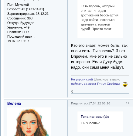
Пол:
Мужской
Есть парень, который
Возраст:
43
[1982-11-21]
считает, что для
Зарегистрирован
: 18.12.21
достижения бессмертия,
Сообщений:
363
надо найти несколько
Откуда:
Будущее
девушек с золотой
Уважение:
+49
аурой. Просто факт.
Позитив:
+177
Последний визит:
19.07.22 19:57
Кто его знает, может быть, так
оно и есть. Ты знаешь? Я нет.
Впрочем, мне это и не сильно
интересно. Если Духу будет
надо, они сами меня найдут.
Не упусти свой
Шанс иметь шанс
поймать за хвост Птицу Свободы
0
Велена
11
Поделиться
17.04.22 06:26
Тень написал(а):
Ты знаешь?