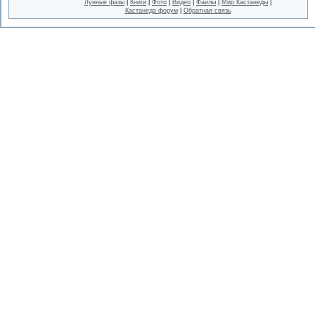
Лунные фазы
|
Книги
|
Фото
|
Видео
|
Файлы
|
Мир Кастанеды
|
Кастанеда форум
|
Обратная связь