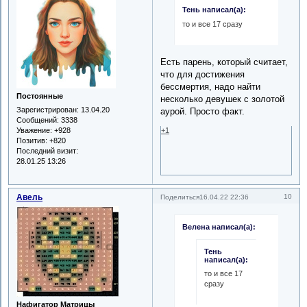
Тень написал(а):
то и все 17 сразу
Есть парень, который считает,
что для достижения
бессмертия, надо найти
Постоянные
несколько девушек с золотой
Зарегистрирован
: 13.04.20
аурой. Просто факт.
Сообщений:
3338
+1
Уважение:
+928
Позитив:
+820
Последний визит:
28.01.25 13:26
Авель
10
Поделиться
16.04.22 22:36
Велена написал(а):
Тень
написал(а):
то и все 17
сразу
Нафигатор Матрицы