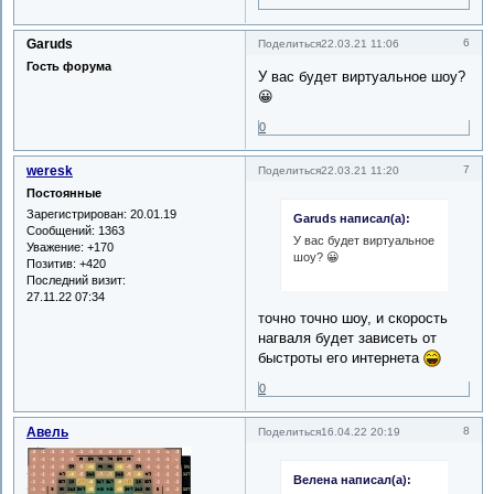
Garuds
6
Поделиться
22.03.21 11:06
Гость форума
У вас будет виртуальное шоу?
😀
0
weresk
7
Поделиться
22.03.21 11:20
Постоянные
Зарегистрирован
: 20.01.19
Garuds написал(а):
Сообщений:
1363
У вас будет виртуальное
Уважение:
+170
шоу? 😀
Позитив:
+420
Последний визит:
27.11.22 07:34
точно точно шоу, и скорость
нагваля будет зависеть от
быстроты его интернета
0
Авель
8
Поделиться
16.04.22 20:19
Велена написал(а):