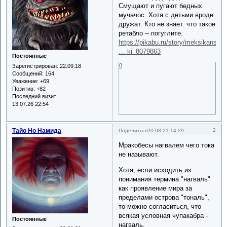
Смущают и пугают бедных
мучачос. Хотя с детьми вроде
дружат. Кто не знает. что такое
ретабло -- погуглите.
https://pikabu.ru/story/meksikanskie
… ki_8079863
Постоянные
0
Зарегистрирован
: 22.09.18
Сообщений:
164
Уважение:
+69
Позитив:
+82
Последний визит:
13.07.26 22:54
Тайо Но Намида
2
Поделиться
20.03.21 14:29
Мракобесы нагвалем чего тока
не называют.
Хотя, если исходить из
понимания термина "нагваль"
как проявление мира за
пределами острова "тональ",
то можно согласиться, что
всякая условная чупакабра -
Постоянные
нагваль.