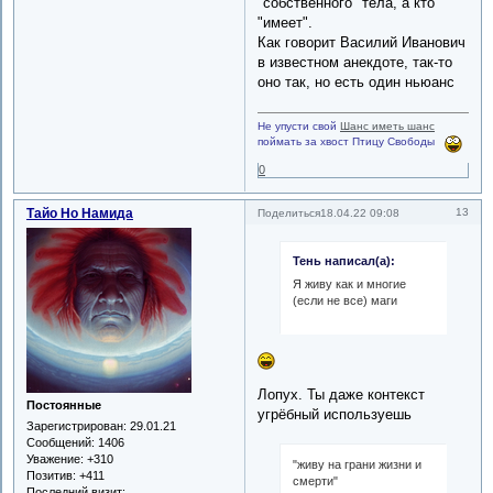
"собственного" тела, а кто
"имеет".
Как говорит Василий Иванович
в известном анекдоте, так-то
оно так, но есть один ньюанс
Не упусти свой
Шанс иметь шанс
поймать за хвост Птицу Свободы
0
Тайо Но Намида
13
Поделиться
18.04.22 09:08
Тень написал(а):
Я живу как и многие
(если не все) маги
Лопух. Ты даже контекст
Постоянные
угрёбный используешь
Зарегистрирован
: 29.01.21
Сообщений:
1406
Уважение:
+310
"живу на грани жизни и
Позитив:
+411
смерти"
Последний визит: