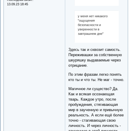
13.09.23 18:45
у меня нет никакого
"ощущения
безопасности и
уверенности в
завтрашнем дне"
Здесь так и сквозит самость.
Переживашки за собственную
шкуряшку выдаваемые через
отрицание.
По этим фразам легко понять
кто ты и что ты. Не маг - точно.
Магичное ли существо? Да.
Как и всякая осознающая
тварь. Каждое утро, после
пробуждения, стягивающая
мир в заученную и привычную
реальность. А если ещё более
точно - стагивающая свою
личность. И через личность -
заученную в этой личности,