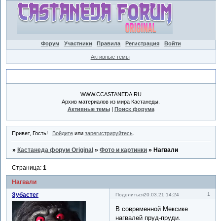
Форум
Участники
Правила
Регистрация
Войти
Активные темы
Объявление
WWW.CCASTANEDA.RU
Архив материалов из мира Кастанеды.
Активные темы
|
Поиск форума
Привет, Гость!
Войдите
или
зарегистрируйтесь
.
»
Кастанеда форум Original
»
Фото и картинки
»
Нагвали
Страница:
1
Нагвали
Зубастег
1
Поделиться
20.03.21 14:24
В современной Мексике
нагвалей пруд-пруди.