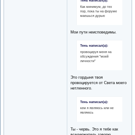
Тень написал(а):
Как минимум, до тех
пор, пока ты на форуме
маешься дурью
Мои пути неисповедимы.
Тень написал(а):
провоцируя меня на
обсуждения "моей
личности"
Это гордыня твоя
провоцируется от Света моего
нетленного.
Тень написал(а):
кем я являюсь или не
являюсь
Ты - червь. Это я тебе как
вседержитель говорю.