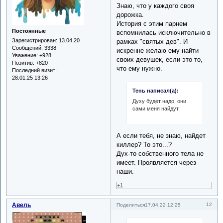
Знаю, что у каждого своя
дорожка.
История с этим парнем
Постоянные
вспомнилась исключительно в
Зарегистрирован
: 13.04.20
рамках "святых дев". И
Сообщений:
3338
искренне желаю ему найти
Уважение:
+928
своих девушек, если это то,
Позитив:
+820
что ему нужно.
Последний визит:
28.01.25 13:26
Тень написал(а):
Духу будет надо, они
сами меня найдут
А если тебя, не знаю, найдет
киллер? То это...?
Дух-то собственного тела не
имеет. Проявляется через
наши.
+1
Авель
12
Поделиться
17.04.22 12:25