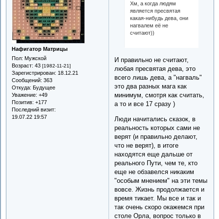
Хм, а когда людям
является пресвятая
какая-нибудь дева, они
нагвалем её не
считают))
Нафигатор Матрицы
Пол:
Мужской
И правильно не считают,
Возраст:
43
[1982-11-21]
любая пресвятая дева, это
Зарегистрирован
: 18.12.21
всего лишь дева, а "нагваль"
Сообщений:
363
это два разных мага как
Откуда:
Будущее
минимум, смотря как считать,
Уважение:
+49
Позитив:
+177
а то и все 17 сразу )
Последний визит:
19.07.22 19:57
Люди начитались сказок, в
реальность которых сами не
верят (и правильно делают,
что не верят), в итоге
находятся еще дальше от
реального Пути, чем те, кто
еще не обзавелся никаким
"особым мнением" на эти темы
вовсе. Жизнь продолжается и
время тикает. Мы все и так и
так очень скоро окажемся при
столе Орла, вопрос только в