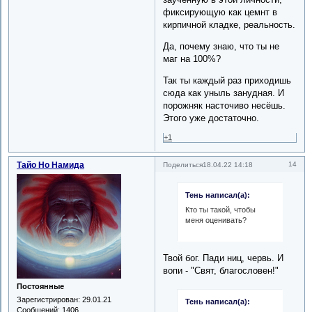
фиксирующую как цемнт в
кирпичной кладке, реальность.
Да, почему знаю, что ты не
маг на 100%?
Так ты каждый раз приходишь
сюда как уныль занудная. И
порожняк насточиво несёшь.
Этого уже достаточно.
+1
Тайо Но Намида
14
Поделиться
18.04.22 14:18
Тень написал(а):
Кто ты такой, чтобы
меня оценивать?
Твой бог. Пади ниц, червь. И
вопи - "Свят, благословен!"
Постоянные
Зарегистрирован
: 29.01.21
Тень написал(а):
Сообщений:
1406