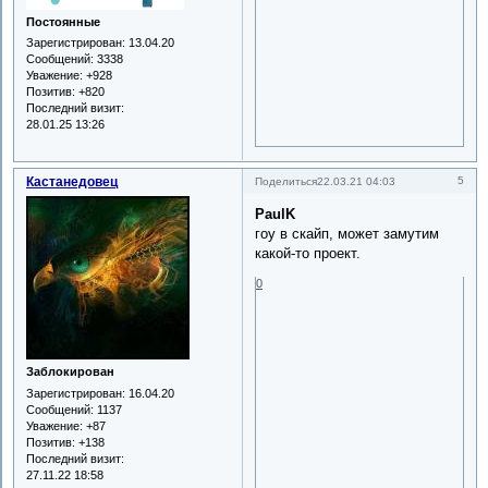
Постоянные
Зарегистрирован
: 13.04.20
Сообщений:
3338
Уважение:
+928
Позитив:
+820
Последний визит:
28.01.25 13:26
Кастанедовец
5
Поделиться
22.03.21 04:03
PaulK
гоу в скайп, может замутим
какой-то проект.
0
Заблокирован
Зарегистрирован
: 16.04.20
Сообщений:
1137
Уважение:
+87
Позитив:
+138
Последний визит:
27.11.22 18:58