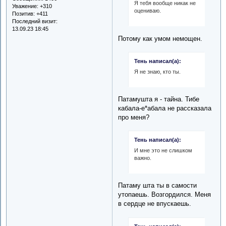
Я тебя вообще никак не
Уважение:
+310
оцениваю.
Позитив:
+411
Последний визит:
13.09.23 18:45
Потому как умом немощен.
Тень написал(а):
Я не знаю, кто ты.
Патамушта я - тайна. Тибе
кабала-е*абала не рассказала
про меня?
Тень написал(а):
И мне это не слишком
важно.
Патаму шта ты в самости
утопаешь. Возгордился. Меня
в сердце не впускаешь.