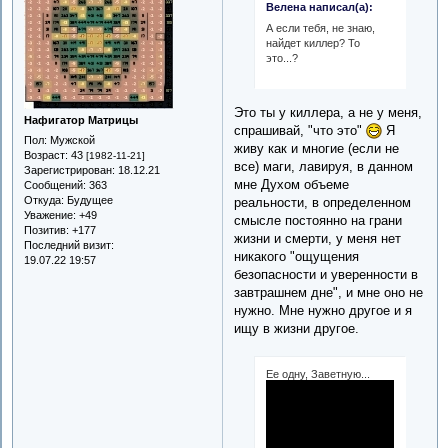
Велена написал(а):
А если тебя, не знаю,
найдет киллер? То
это...?
Это ты у киллера, а не у меня,
Нафигатор Матрицы
спрашивай, "что это"
Я
Пол:
Мужской
живу как и многие (если не
Возраст:
43
[1982-11-21]
все) маги, лавируя, в данном
Зарегистрирован
: 18.12.21
мне Духом объеме
Сообщений:
363
Откуда:
Будущее
реальности, в определенном
Уважение:
+49
смысле постоянно на грани
Позитив:
+177
жизни и смерти, у меня нет
Последний визит:
никакого "ощущения
19.07.22 19:57
безопасности и уверенности в
завтрашнем дне", и мне оно не
нужно. Мне нужно другое и я
ищу в жизни другое.
Ее одну, Заветную...