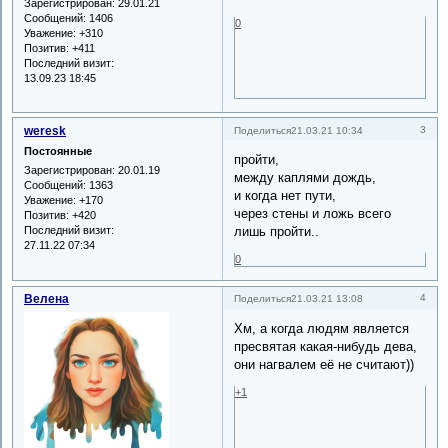
Зарегистрирован
: 29.01.21
Сообщений:
1406
0
Уважение:
+310
Позитив:
+411
Последний визит:
13.09.23 18:45
weresk
3
Поделиться
21.03.21 10:34
Постоянные
пройти,
Зарегистрирован
: 20.01.19
между каплями дождь,
Сообщений:
1363
и когда нет пути,
Уважение:
+170
через стены и ложь всего
Позитив:
+420
Последний визит:
лишь пройти..
27.11.22 07:34
0
Велена
4
Поделиться
21.03.21 13:08
Хм, а когда людям является
пресвятая какая-нибудь дева,
они нагвалем её не считают))
+1