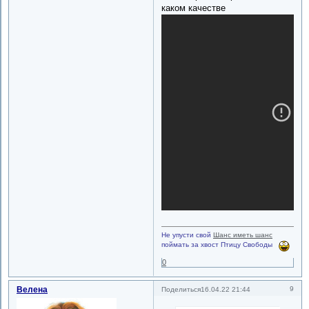
каком качестве
Не упусти свой
Шанс иметь шанс
поймать за хвост Птицу Свободы
0
Велена
9
Поделиться
16.04.22 21:44