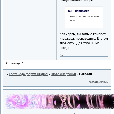
Тень написал(а):
говно мои тексты или не
говно
Как червь, ты только компост
и можешь производить. В этом
твоя суть. Для того и был
создан.
+1
Страница:
1
»
Кастанеда форум Original
»
Фото и картинки
»
Нагвали
создать форум