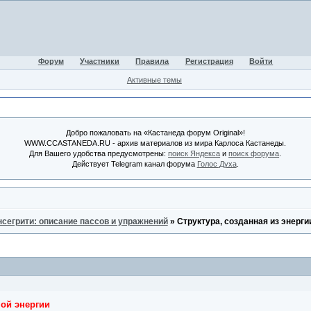
Форум
Участники
Правила
Регистрация
Войти
Активные темы
Добро пожаловать на «Кастанеда форум Original»!
WWW.CCASTANEDA.RU - архив материалов из мира Карлоса Кастанеды.
Для Вашего удобства предусмотрены:
поиск Яндекса
и
поиск форума
.
Действует Telegram канал форума
Голос Духа
.
нсегрити: описание пассов и упражнений
»
Структура, созданная из энергии
ой энергии