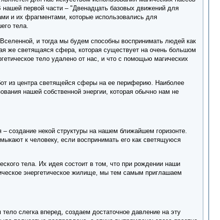
В нашей первой части – "Двенадцать базовых движений для
ами и их фрагментами, которые использовались для
его тела.
 Вселенной, и тогда мы будем способны воспринимать людей как
кая же светящаяся сфера, которая существует на очень большом
гетическое тело удалено от нас, и что с помощью магических
бот из центра светящейся сферы на ее периферию. Наиболее
вания нашей собственной энергии, которая обычно нам не
я – создание некой структуры на нашем ближайшем горизонте.
имыкают к человеку, если воспринимать его как светящуюся
еского тела. Их идея состоит в том, что при рождении наши
гическое энергетическое жилище, мы тем самым приглашаем
 тело слегка вперед, создаем достаточное давление на эту