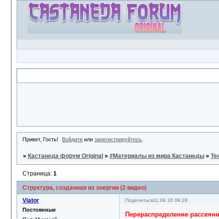
Объявление
Привет, Гость!
Войдите
или
зарегистрируйтесь
.
»
Кастанеда форум Original
»
#Материалы из мира Кастанеды
»
Те
Страница:
1
Структура, созданная из энергии (2 видео)
Viator
Поделиться
11.09.16 09:28
Постоянные
Перераспределение рассеянн