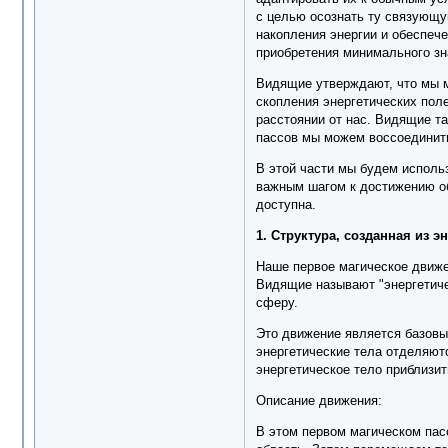
с целью осознать ту связующу
накопления энергии и обеспеч
приобретения минимального зн
Видящие утверждают, что мы м
скопления энергетических пол
расстоянии от нас. Видящие та
пассов мы можем воссоединить
В этой части мы будем исполь
важным шагом к достижению об
доступна.
1. Структура, созданная из эн
Наше первое магическое движен
Видящие называют "энергетиче
сферу.
Это движение является базовым
энергетические тела отделяют
энергетическое тело приблизит
Описание движения:
В этом первом магическом пасс