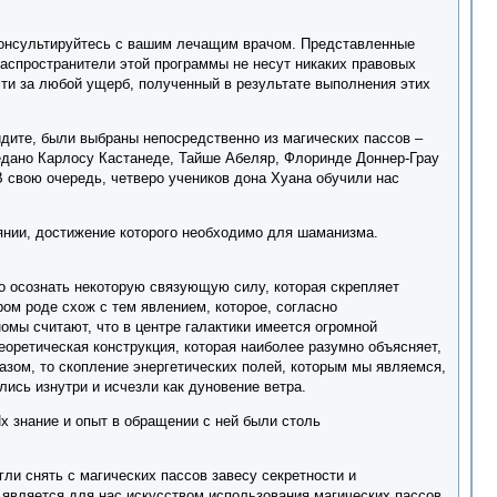
консультируйтесь с вашим лечащим врачом. Представленные
распространители этой программы не несут никаких правовых
сти за любой ущерб, полученный в результате выполнения этих
идите, были выбраны непосредственно из магических пассов –
едано Карлосу Кастанеде, Тайше Абеляр, Флоринде Доннер-Грау
 свою очередь, четверо учеников дона Хуана обучили нас
янии, достижение которого необходимо для шаманизма.
но осознать некоторую связующую силу, которая скрепляет
ом роде схож с тем явлением, которое, согласно
мы считают, что в центре галактики имеется огромной
еоретическая конструкция, которая наиболее разумно объясняет,
зом, то скопление энергетических полей, которым мы являемся,
ись изнутри и исчезли как дуновение ветра.
х знание и опыт в обращении с ней были столь
ли снять с магических пассов завесу секретности и
й является для нас искусством использования магических пассов