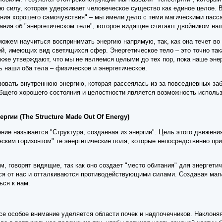
ю силу, которая удерживает человеческое существо как единое целое. 
ения хорошего самочувствия" – мы имели дело с теми магическими пасс
ания об "энергетическом теле", которое видящие считают двойником наш
ожем научиться воспринимать энергию напрямую, так, как она течет во
ей, имеющих вид светящихся сфер. Энергетическое тело – это точно та
кже утверждают, что мы не являемся целыми до тех пор, пока наше энер
 наши оба тела – физическое и энергетическое.
зовать внутреннюю энергию, которая рассеялась из-за повседневных за
щего хорошего состояния и целостности является возможность использо
ергии (The Structure Made Out Of Energy)
ие называется "Структура, созданная из энергии". Цель этого движени
ским горизонтом" те энергетические поля, которые непосредственно пр
, говорят видящие, так как оно создает "место обитания" для энергетич
ся от нас и отталкиваются противодействующими силами. Создавая ма
ься к нам.
е особое внимание уделяется области почек и надпочечников. Наклоняя