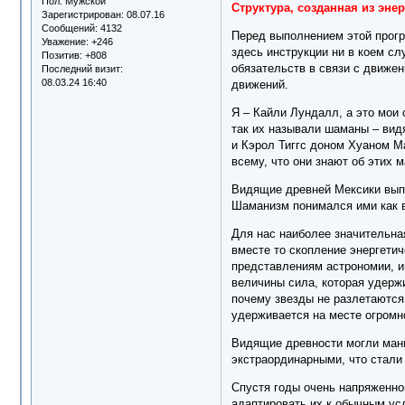
Пол:
Мужской
Структура, созданная из энер
Зарегистрирован
: 08.07.16
Сообщений:
4132
Перед выполнением этой прогр
Уважение:
+246
здесь инструкции ни в коем с
Позитив:
+808
обязательств в связи с движен
Последний визит:
08.03.24 16:40
движений.
Я – Кайли Лундалл, а это мои
так их называли шаманы – вид
и Кэрол Тиггс доном Хуаном М
всему, что они знают об этих 
Видящие древней Мексики выпо
Шаманизм понимался ими как в
Для нас наиболее значительная
вместе то скопление энергети
представлениям астрономии, и
величины сила, которая удержи
почему звезды не разлетаются
удерживается на месте огромно
Видящие древности могли мани
экстраординарными, что стали
Спустя годы очень напряженно
адаптировать их к обычным усл