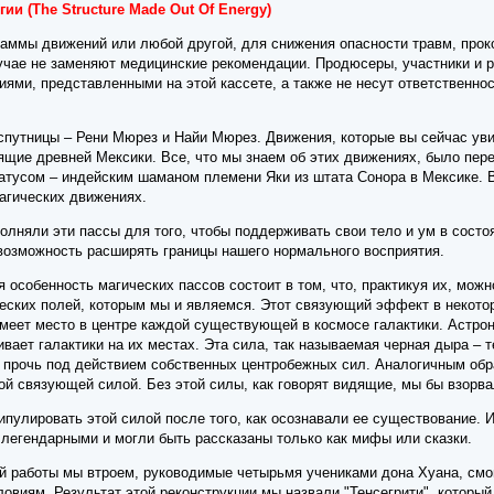
гии (The Structure Made Out Of Energy)
аммы движений или любой другой, для снижения опасности травм, про
лучае не заменяют медицинские рекомендации. Продюсеры, участники и 
иями, представленными на этой кассете, а также не несут ответственно
 спутницы – Рени Мюрез и Найи Мюрез. Движения, которые вы сейчас ув
ящие древней Мексики. Все, что мы знаем об этих движениях, было пер
атусом – индейским шаманом племени Яки из штата Сонора в Мексике. В
магических движениях.
лняли эти пассы для того, чтобы поддерживать свои тело и ум в состо
озможность расширять границы нашего нормального восприятия.
 особенность магических пассов состоит в том, что, практикуя их, мож
ческих полей, которым мы и являемся. Этот связующий эффект в некотор
меет место в центре каждой существующей в космосе галактики. Астроно
вает галактики на их местах. Эта сила, так называемая черная дыра – т
 прочь под действием собственных центробежных сил. Аналогичным обра
й связующей силой. Без этой силы, как говорят видящие, мы бы взорвал
пулировать этой силой после того, как осознавали ее существование. И
 легендарными и могли быть рассказаны только как мифы или сказки.
й работы мы втроем, руководимые четырьмя учениками дона Хуана, смог
овиям. Результат этой реконструкции мы назвали "Тенсегрити", которы