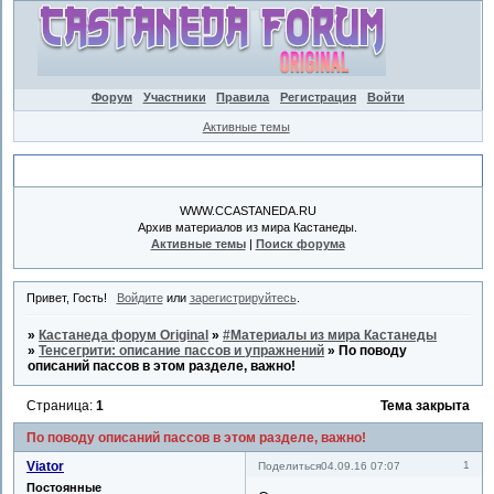
Форум
Участники
Правила
Регистрация
Войти
Активные темы
Объявление
WWW.CCASTANEDA.RU
Архив материалов из мира Кастанеды.
Активные темы
|
Поиск форума
Привет, Гость!
Войдите
или
зарегистрируйтесь
.
»
Кастанеда форум Original
»
#Материалы из мира Кастанеды
»
Тенсегрити: описание пассов и упражнений
»
По поводу
описаний пассов в этом разделе, важно!
Страница:
1
Тема закрыта
По поводу описаний пассов в этом разделе, важно!
Viator
1
Поделиться
04.09.16 07:07
Постоянные