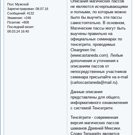
Описания магических пассов
Пол:
Мужской
не являются исчерпывающими
Зарегистрирован
: 08.07.16
и полными, по которым можно
Сообщений:
4132
было бы выучить эти пассы
Уважение:
+246
Позитив:
+808
самостоятельно. В основном,
Последний визит:
Магические пассы могут быть
08.03.24 16:40
выучены правильно на
официальных семинарах по
тенсегрити, проводимых
Cleargreen Inc
(wwwcastaneda.com). Любые
дополнения и уточнения к
описаниям пассов от
непосредственных участников
семинара присылайте на e-mail
(carloscastaneda@mail.ru).
Данные описания
представлены для общего,
информативного ознакомления
с системой Тенсегрити.
Тенсёгрити - современная
версия магических пассов
шаманов Древней Мексики.
Слово Tensegrity является